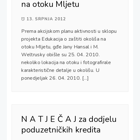
na otoku Mljetu
13. SRPNJA 2012
Prema akcijskom planu aktivnosti u sklopu
projekta Edukacija o zaštiti okoliša na
otoku Mljetu, gđe Jany Hansal i M.
Weltrusky obišle su 25. 04. 2010.
nekoliko lokacija na otoku i fotografirale
karakteristične detalje u okolišu. U
ponedjeljak 26. 04. 2010. […]
N A T J E Č A J za dodjelu
poduzetničkih kredita