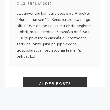
13. SRPNJA 2012
uz subvenciju kamatne stope po Projektu
“Ruralni turizam” 1. Korisnici kredita mogu
biti: fizičke osobe upisane u obrtni registar
– obrti, mala i srednja trgovačka društva u
100% privatnom vlasništvu, proizvodne
zadruge, obiteljska poljoprivredna
gospodarstva ( proizvodnja hrane i/ili
prihvat […]
OLDER POSTS
Copyright DESA - All rights reserved.