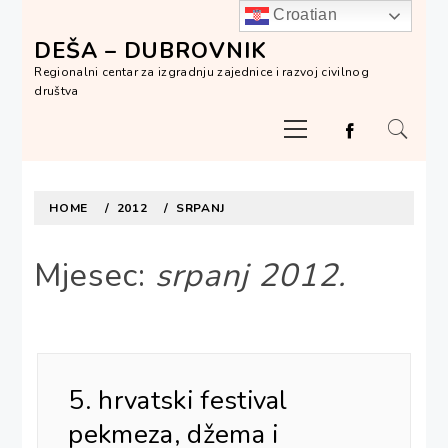
Skip
Croatian
to
DEŠA – DUBROVNIK
content
Regionalni centar za izgradnju zajednice i razvoj civilnog
društva
Primary
Menu
HOME
2012
SRPANJ
Mjesec:
srpanj 2012.
5. hrvatski festival
pekmeza, džema i