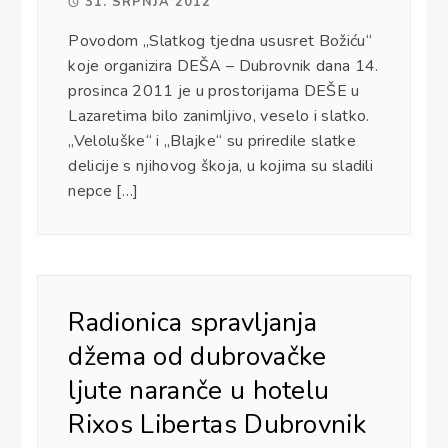
31. SRPNJA 2012
Povodom „Slatkog tjedna ususret Božiću“
koje organizira DEŠA – Dubrovnik dana 14.
prosinca 2011 je u prostorijama DEŠE u
Lazaretima bilo zanimljivo, veselo i slatko.
„Veloluške“ i „Blajke“ su priredile slatke
delicije s njihovog škoja, u kojima su sladili
nepce […]
Radionica spravljanja
džema od dubrovačke
ljute naranče u hotelu
Rixos Libertas Dubrovnik