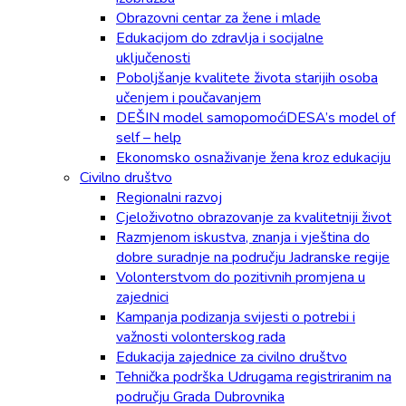
Obrazovni centar za žene i mlade
Edukacijom do zdravlja i socijalne
uključenosti
Poboljšanje kvalitete života starijih osoba
učenjem i poučavanjem
DEŠIN model samopomoćiDESA’s model of
self – help
Ekonomsko osnaživanje žena kroz edukaciju
Civilno društvo
Regionalni razvoj
Cjeloživotno obrazovanje za kvalitetniji život
Razmjenom iskustva, znanja i vještina do
dobre suradnje na području Jadranske regije
Volonterstvom do pozitivnih promjena u
zajednici
Kampanja podizanja svijesti o potrebi i
važnosti volonterskog rada
Edukacija zajednice za civilno društvo
Tehnička podrška Udrugama registriranim na
području Grada Dubrovnika