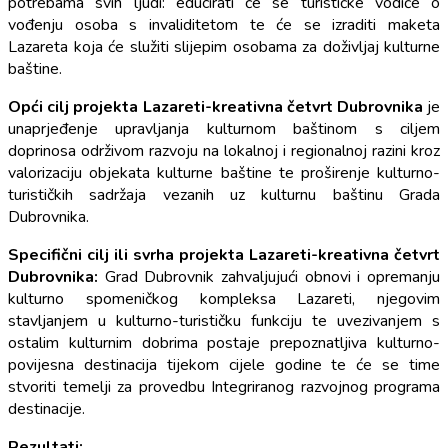
potrebama svih ljudi: educirati će se turističke vodiče o
vođenju osoba s invaliditetom te će se izraditi maketa
Lazareta koja će služiti slijepim osobama za doživljaj kulturne
baštine.
Opći cilj projekta Lazareti-kreativna četvrt Dubrovnika
je
unaprjeđenje upravljanja kulturnom baštinom s ciljem
doprinosa održivom razvoju na lokalnoj i regionalnoj razini kroz
valorizaciju objekata kulturne baštine te proširenje kulturno-
turističkih sadržaja vezanih uz kulturnu baštinu Grada
Dubrovnika.
Specifični cilj ili svrha projekta Lazareti-kreativna četvrt
Dubrovnika:
Grad Dubrovnik zahvaljujući obnovi i opremanju
kulturno spomeničkog kompleksa Lazareti, njegovim
stavljanjem u kulturno-turističku funkciju te uvezivanjem s
ostalim kulturnim dobrima postaje prepoznatljiva kulturno-
povijesna destinacija tijekom cijele godine te će se time
stvoriti temelji za provedbu Integriranog razvojnog programa
destinacije.
Rezultati: