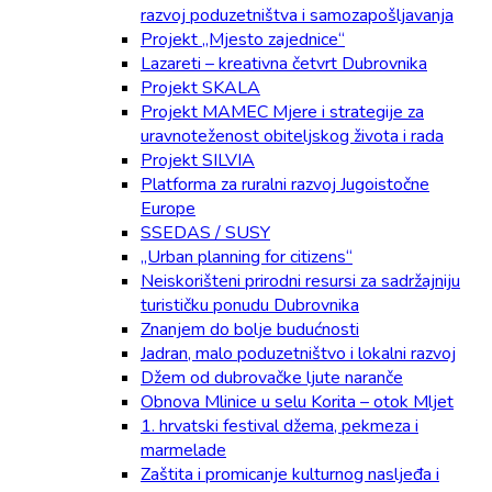
razvoj poduzetništva i samozapošljavanja
Projekt „Mjesto zajednice“
Lazareti – kreativna četvrt Dubrovnika
Projekt SKALA
Projekt MAMEC Mjere i strategije za
uravnoteženost obiteljskog života i rada
Projekt SILVIA
Platforma za ruralni razvoj Jugoistočne
Europe
SSEDAS / SUSY
„Urban planning for citizens“
Neiskorišteni prirodni resursi za sadržajniju
turističku ponudu Dubrovnika
Znanjem do bolje budućnosti
Jadran, malo poduzetništvo i lokalni razvoj
Džem od dubrovačke ljute naranče
Obnova Mlinice u selu Korita – otok Mljet
1. hrvatski festival džema, pekmeza i
marmelade
Zaštita i promicanje kulturnog nasljeđa i