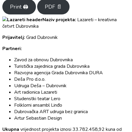
Print 🖨
PDF 📄
Naziv projekta:
Lazareti – kreativna
četvrt Dubrovnika
Prijavitelj:
Grad Dubrovnik
Partneri:
Zavod za obnovu Dubrovnika
Turistička zajednica grada Dubrovnika
Razvojna agencija Grada Dubrovnika DURA
Deša Pro d.o.o.
Udruga Deša – Dubrovnik
Art radionica Lazareti
Studenstki teatar Lero
Folklorni ansambl Linđo
Dubrovačka ART udruga bez granica
Artur Sebastian Design
Ukupna
vrijednost projekta iznosi 33.782.458,92 kuna od