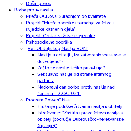
Dešin ponos
Borba protiv nasilja
Mreža OCDova: Suradnjom do kvalitete
Projekt “Mreža podrške i suradnje za žrtve i
svjedoke kaznenih djela”
Projekt: Centar za žrtve i svjedoke
Psihosocijalna podrška
„Bez Obiteljskog Nasilja BON”
Nasilje u obitelji: „Iza zatvorenih vrata sve je
dozvoljeno“?
Zašto se nasilje teško prijavljuje?
Seksualno nasilje od strane intimnog
partnera
Nacionalni dan borbe protiv nasilja nad
ženama – 22.9.2021.
Program PowerON-a
Pružanje podrške žrtvama nasilja u obitelji
Istraživanje: “Zaštita i prava žrtava nasilja u
obitelji (područje Dubrovačko-neretvanske
županije)“