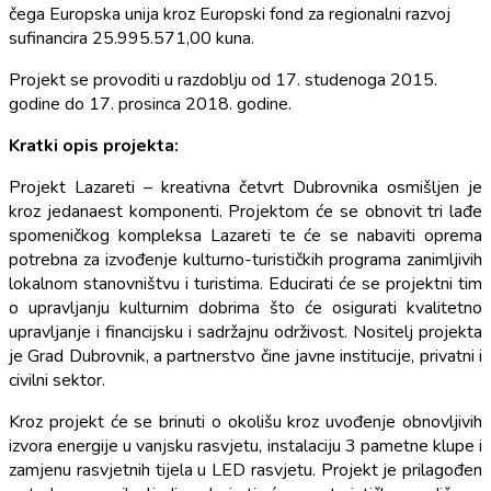
čega Europska unija kroz Europski fond za regionalni razvoj
sufinancira 25.995.571,00 kuna.
Projekt se provoditi u razdoblju od 17. studenoga 2015.
godine do 17. prosinca 2018. godine.
Kratki opis projekta:
Projekt Lazareti – kreativna četvrt Dubrovnika osmišljen je
kroz jedanaest komponenti. Projektom će se obnovit tri lađe
spomeničkog kompleksa Lazareti te će se nabaviti oprema
potrebna za izvođenje kulturno-turističkih programa zanimljivih
lokalnom stanovništvu i turistima. Educirati će se projektni tim
o upravljanju kulturnim dobrima što će osigurati kvalitetno
upravljanje i financijsku i sadržajnu održivost. Nositelj projekta
je Grad Dubrovnik, a partnerstvo čine javne institucije, privatni i
civilni sektor.
Kroz projekt će se brinuti o okolišu kroz uvođenje obnovljivih
izvora energije u vanjsku rasvjetu, instalaciju 3 pametne klupe i
zamjenu rasvjetnih tijela u LED rasvjetu. Projekt je prilagođen