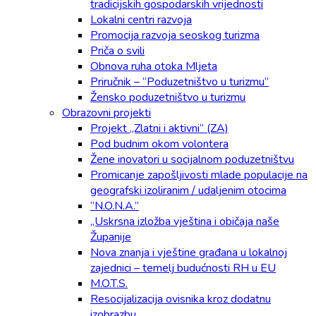
tradicijskih gospodarskih vrijednosti
Lokalni centri razvoja
Promocija razvoja seoskog turizma
Priča o svili
Obnova ruha otoka Mljeta
Priručnik – “Poduzetništvo u turizmu”
Žensko poduzetništvo u turizmu
Obrazovni projekti
Projekt „Zlatni i aktivni“ (ZA)
Pod budnim okom volontera
Žene inovatori u socijalnom poduzetništvu
Promicanje zapošljivosti mlade populacije na
geografski izoliranim / udaljenim otocima
“N.O.N.A.”
„Uskrsna izložba vještina i običaja naše
Županije
Nova znanja i vještine građana u lokalnoj
zajednici – temelj budućnosti RH u EU
M.O.T.S.
Resocijalizacija ovisnika kroz dodatnu
izobrazbu