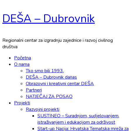
Skip
DEŠA – Dubrovnik
to
content
Regionalni centar za izgradnju zajednice i razvoj civilnog
društva
Primary
Početna
Menu
O nama
Tko smo bili 1993.
DEŠA – Dubrovnik danas
Obrazovni i kreativni centar DEŠA
Partneri
NATJEČAJ ZA POSAO
Projekti
Razvojni projekti
SUSTINEO – Suradnjom, sudjelovanjem,
istraživanjem i edukacijom za održivost
Start-up Nacija: Hrvatska Tematska mreža za