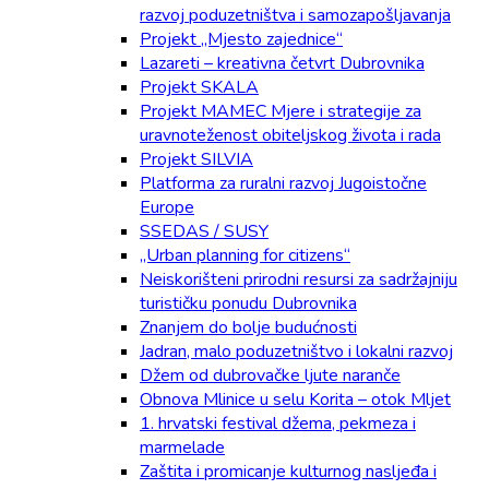
razvoj poduzetništva i samozapošljavanja
Projekt „Mjesto zajednice“
Lazareti – kreativna četvrt Dubrovnika
Projekt SKALA
Projekt MAMEC Mjere i strategije za
uravnoteženost obiteljskog života i rada
Projekt SILVIA
Platforma za ruralni razvoj Jugoistočne
Europe
SSEDAS / SUSY
„Urban planning for citizens“
Neiskorišteni prirodni resursi za sadržajniju
turističku ponudu Dubrovnika
Znanjem do bolje budućnosti
Jadran, malo poduzetništvo i lokalni razvoj
Džem od dubrovačke ljute naranče
Obnova Mlinice u selu Korita – otok Mljet
1. hrvatski festival džema, pekmeza i
marmelade
Zaštita i promicanje kulturnog nasljeđa i