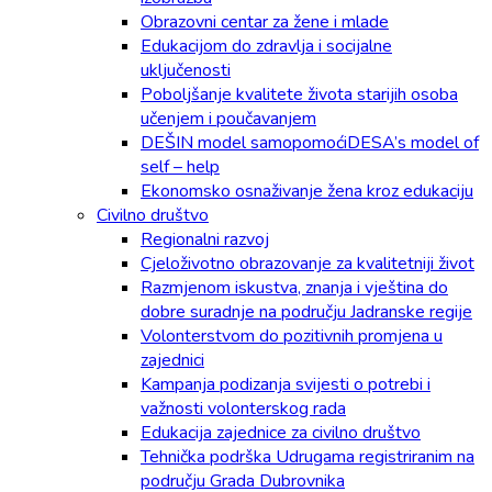
Obrazovni centar za žene i mlade
Edukacijom do zdravlja i socijalne
uključenosti
Poboljšanje kvalitete života starijih osoba
učenjem i poučavanjem
DEŠIN model samopomoćiDESA’s model of
self – help
Ekonomsko osnaživanje žena kroz edukaciju
Civilno društvo
Regionalni razvoj
Cjeloživotno obrazovanje za kvalitetniji život
Razmjenom iskustva, znanja i vještina do
dobre suradnje na području Jadranske regije
Volonterstvom do pozitivnih promjena u
zajednici
Kampanja podizanja svijesti o potrebi i
važnosti volonterskog rada
Edukacija zajednice za civilno društvo
Tehnička podrška Udrugama registriranim na
području Grada Dubrovnika