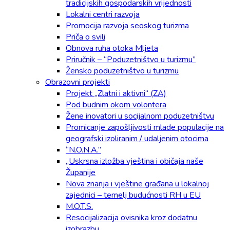
tradicijskih gospodarskih vrijednosti
Lokalni centri razvoja
Promocija razvoja seoskog turizma
Priča o svili
Obnova ruha otoka Mljeta
Priručnik – “Poduzetništvo u turizmu”
Žensko poduzetništvo u turizmu
Obrazovni projekti
Projekt „Zlatni i aktivni“ (ZA)
Pod budnim okom volontera
Žene inovatori u socijalnom poduzetništvu
Promicanje zapošljivosti mlade populacije na
geografski izoliranim / udaljenim otocima
“N.O.N.A.”
„Uskrsna izložba vještina i običaja naše
Županije
Nova znanja i vještine građana u lokalnoj
zajednici – temelj budućnosti RH u EU
M.O.T.S.
Resocijalizacija ovisnika kroz dodatnu
izobrazbu