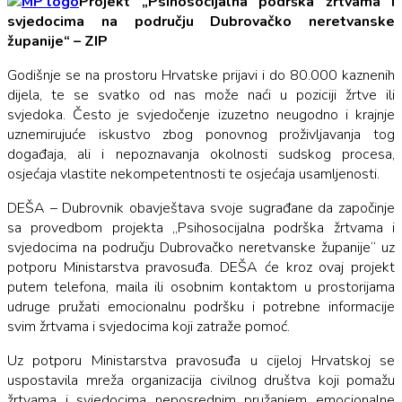
Projekt „Psihosocijalna podrška žrtvama i
svjedocima na području Dubrovačko neretvanske
županije“ – ZIP
Godišnje se na prostoru Hrvatske prijavi i do 80.000 kaznenih
dijela, te se svatko od nas može naći u poziciji žrtve ili
svjedoka. Često je svjedočenje izuzetno neugodno i krajnje
uznemirujuće iskustvo zbog ponovnog proživljavanja tog
događaja, ali i nepoznavanja okolnosti sudskog procesa,
osjećaja vlastite nekompetentnosti te osjećaja usamljenosti.
DEŠA – Dubrovnik obavještava svoje sugrađane da započinje
sa provedbom projekta „Psihosocijalna podrška žrtvama i
svjedocima na području Dubrovačko neretvanske županije“ uz
potporu Ministarstva pravosuđa. DEŠA će kroz ovaj projekt
putem telefona, maila ili osobnim kontaktom u prostorijama
udruge pružati emocionalnu podršku i potrebne informacije
svim žrtvama i svjedocima koji zatraže pomoć.
Uz potporu Ministarstva pravosuđa u cijeloj Hrvatskoj se
uspostavila mreža organizacija civilnog društva koji pomažu
žrtvama i svjedocima neposrednim pružanjem emocionalne