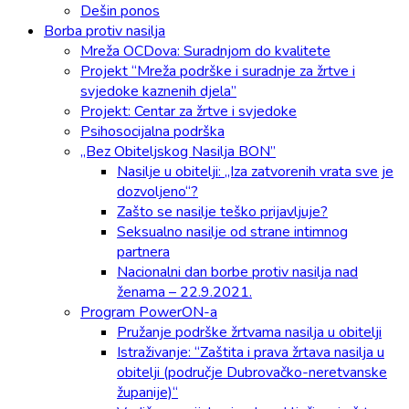
Dešin ponos
Borba protiv nasilja
Mreža OCDova: Suradnjom do kvalitete
Projekt “Mreža podrške i suradnje za žrtve i
svjedoke kaznenih djela”
Projekt: Centar za žrtve i svjedoke
Psihosocijalna podrška
„Bez Obiteljskog Nasilja BON”
Nasilje u obitelji: „Iza zatvorenih vrata sve je
dozvoljeno“?
Zašto se nasilje teško prijavljuje?
Seksualno nasilje od strane intimnog
partnera
Nacionalni dan borbe protiv nasilja nad
ženama – 22.9.2021.
Program PowerON-a
Pružanje podrške žrtvama nasilja u obitelji
Istraživanje: “Zaštita i prava žrtava nasilja u
obitelji (područje Dubrovačko-neretvanske
županije)“