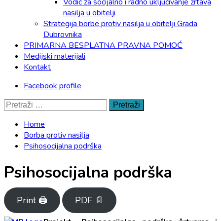
Vodič za socijalno i radno uključivanje žrtava
nasilja u obitelji
Strategija borbe protiv nasilja u obitelji Grada
Dubrovnika
PRIMARNA BESPLATNA PRAVNA POMOĆ
Medijski materijali
Kontakt
Facebook profile
Pretraži:
Home
Borba protiv nasilja
Psihosocijalna podrška
Psihosocijalna podrška
Print 🖨
PDF 📄