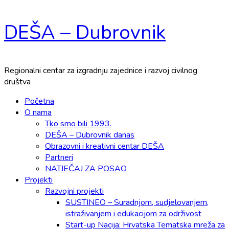
Skip
DEŠA – Dubrovnik
to
content
Regionalni centar za izgradnju zajednice i razvoj civilnog
društva
Primary
Početna
Menu
O nama
Tko smo bili 1993.
DEŠA – Dubrovnik danas
Obrazovni i kreativni centar DEŠA
Partneri
NATJEČAJ ZA POSAO
Projekti
Razvojni projekti
SUSTINEO – Suradnjom, sudjelovanjem,
istraživanjem i edukacijom za održivost
Start-up Nacija: Hrvatska Tematska mreža za