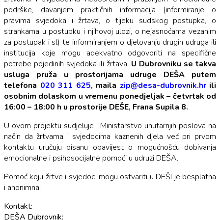
podrške, davanjem praktičnih informacija (informiranje o
pravima svjedoka i žrtava, o tijeku sudskog postupka, o
strankama u postupku i njihovoj ulozi, o nejasnoćama vezanim
za postupak i sl) te informiranjem o djelovanju drugih udruga ili
institucija koje mogu adekvatno odgovoriti na specifične
potrebe pojedinih svjedoka ili žrtava.
U Dubrovniku se takva
usluga pruža u prostorijama udruge DEŠA putem
telefona
020 311 625
, maila
zip@desa-dubrovnik.hr
ili
osobnim dolaskom u vremenu ponedjeljak – četvrtak od
16:00 – 18:00 h u prostorije DEŠE, Frana Supila 8.
U ovom projektu sudjeluje i Ministarstvo unutarnjih poslova na
način da žrtvama i svjedocima kaznenih djela već pri prvom
kontaktu uručuju pisanu obavijest o mogućnošću dobivanja
emocionalne i psihosocijalne pomoći u udruzi DEŠA.
Pomoć koju žrtve i svjedoci mogu ostvariti u DEŠI je besplatna
i anonimna!
Kontakt:
DEŠA Dubrovnik: