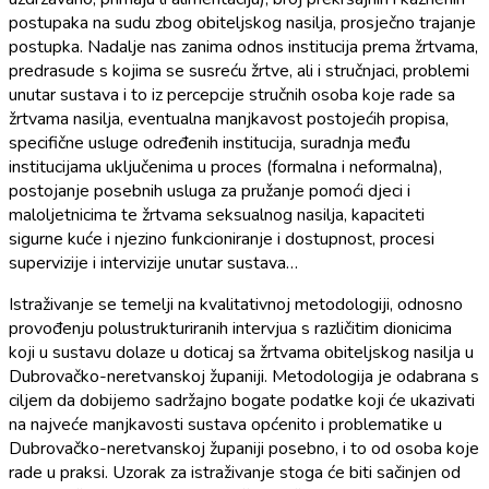
postupaka na sudu zbog obiteljskog nasilja, prosječno trajanje
postupka. Nadalje nas zanima odnos institucija prema žrtvama,
predrasude s kojima se susreću žrtve, ali i stručnjaci, problemi
unutar sustava i to iz percepcije stručnih osoba koje rade sa
žrtvama nasilja, eventualna manjkavost postojećih propisa,
specifične usluge određenih institucija, suradnja među
institucijama uključenima u proces (formalna i neformalna),
postojanje posebnih usluga za pružanje pomoći djeci i
maloljetnicima te žrtvama seksualnog nasilja, kapaciteti
sigurne kuće i njezino funkcioniranje i dostupnost, procesi
supervizije i intervizije unutar sustava…
Istraživanje se temelji na kvalitativnoj metodologiji, odnosno
provođenju polustrukturiranih intervjua s različitim dionicima
koji u sustavu dolaze u doticaj sa žrtvama obiteljskog nasilja u
Dubrovačko-neretvanskoj županiji. Metodologija je odabrana s
ciljem da dobijemo sadržajno bogate podatke koji će ukazivati
na najveće manjkavosti sustava općenito i problematike u
Dubrovačko-neretvanskoj županiji posebno, i to od osoba koje
rade u praksi. Uzorak za istraživanje stoga će biti sačinjen od