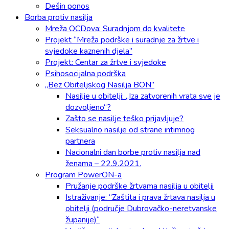
Dešin ponos
Borba protiv nasilja
Mreža OCDova: Suradnjom do kvalitete
Projekt “Mreža podrške i suradnje za žrtve i
svjedoke kaznenih djela”
Projekt: Centar za žrtve i svjedoke
Psihosocijalna podrška
„Bez Obiteljskog Nasilja BON”
Nasilje u obitelji: „Iza zatvorenih vrata sve je
dozvoljeno“?
Zašto se nasilje teško prijavljuje?
Seksualno nasilje od strane intimnog
partnera
Nacionalni dan borbe protiv nasilja nad
ženama – 22.9.2021.
Program PowerON-a
Pružanje podrške žrtvama nasilja u obitelji
Istraživanje: “Zaštita i prava žrtava nasilja u
obitelji (područje Dubrovačko-neretvanske
županije)“