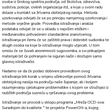
osoba iz širokog spektra područja, od školstva, zdravstva,
sudstva, policije, civilnih organizacija itd., a koje u svom radu
dolaze u kontakt sa žrtvama obiteljskog nasilja. Metoda
uzorkovanja odvijati će se po principu namjernog uzorkovanja i
metode snježne grude. Provedba istraživanja i analiza
podataka odvijat će se u skladu s najvišim etičkim i
međunarodno prihvaćenim standardima znanstvenog
istraživanja pri čemu će se zaštititi prava i dobrobit sudionika te
drugih osoba na koje bi istraživanje moglo utjecati. U tom
smislu će se čuvati anonimnosti sugovornika, a svi prikupljeni
materijali bit će pohranjeni na siguran način i dostupni samo
glavnoj istraživačici.
Nadamo se da će podaci dobiveni provedbom ovog
istraživanja biti korak u smjeru učinkovitije pomoći žrtvama
obiteljskog nasilja na području naše županije, ali i boljem
razumijevanju cjelokupne problematike s kojom se stručnjaci iz
različitih područja susreću u rješavanju ovog problema.
Istraživanje se provodi u sklopu programa
„
Mreža OCD-ova:
Suradnjom do kvalitete
”
te projekta PowerON-a, kojeg