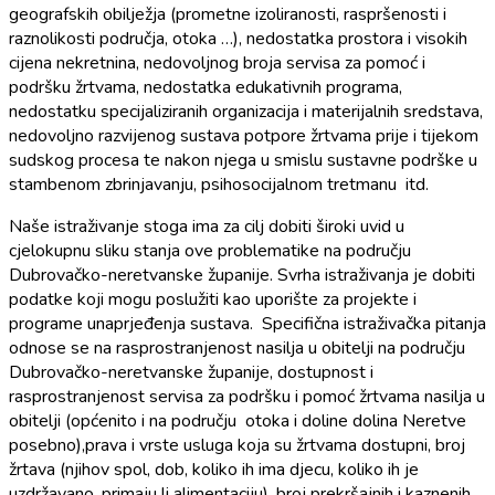
geografskih obilježja (prometne izoliranosti, raspršenosti i
raznolikosti područja, otoka …), nedostatka prostora i visokih
cijena nekretnina, nedovoljnog broja servisa za pomoć i
podršku žrtvama, nedostatka edukativnih programa,
nedostatku specijaliziranih organizacija i materijalnih sredstava,
nedovoljno razvijenog sustava potpore žrtvama prije i tijekom
sudskog procesa te nakon njega u smislu sustavne podrške u
stambenom zbrinjavanju, psihosocijalnom tretmanu itd.
Naše istraživanje stoga ima za cilj dobiti široki uvid u
cjelokupnu sliku stanja ove problematike na području
Dubrovačko-neretvanske županije. Svrha istraživanja je dobiti
podatke koji mogu poslužiti kao uporište za projekte i
programe unaprjeđenja sustava. Specifična istraživačka pitanja
odnose se na rasprostranjenost nasilja u obitelji na području
Dubrovačko-neretvanske županije, dostupnost i
rasprostranjenost servisa za podršku i pomoć žrtvama nasilja u
obitelji (općenito i na području otoka i doline dolina Neretve
posebno),prava i vrste usluga koja su žrtvama dostupni, broj
žrtava (njihov spol, dob, koliko ih ima djecu, koliko ih je
uzdržavano, primaju li alimentaciju), broj prekršajnih i kaznenih