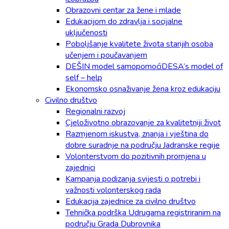
Obrazovni centar za žene i mlade
Edukacijom do zdravlja i socijalne
uključenosti
Poboljšanje kvalitete života starijih osoba
učenjem i poučavanjem
DEŠIN model samopomoćiDESA’s model of
self – help
Ekonomsko osnaživanje žena kroz edukaciju
Civilno društvo
Regionalni razvoj
Cjeloživotno obrazovanje za kvalitetniji život
Razmjenom iskustva, znanja i vještina do
dobre suradnje na području Jadranske regije
Volonterstvom do pozitivnih promjena u
zajednici
Kampanja podizanja svijesti o potrebi i
važnosti volonterskog rada
Edukacija zajednice za civilno društvo
Tehnička podrška Udrugama registriranim na
području Grada Dubrovnika