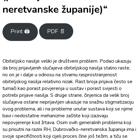
neretvanske županije)“
Print 🖨
PDF 📄
Obiteljsko nasilje veliki je društveni problem. Podaci ukazuju
da broj prijavljenih slučajeva obiteljskog nasilja stalno raste,
no on je i dalje u odnosu na stvarnu rasprostranjenost
obiteljskog nasilja relativno nizak. Rast broja prijava često se
tumači kao porast povjerenja u sustav i porast svijesti o
potrebi prijave nasilja. S druge strane, činjenica da velik broj
slučajeva ostane neprijavljen ukazuje na snažnu stigmatizaciju
ovog problema, ali i na probleme unutar sustava koji se njime
bavi i nedostatne mehanizme zaštite koji izazivaju
nepovjerenje kod žrtava. Osim ovih generalnih problema koji
su prisutni na razini RH, Dubrovačko-neretvanska županija ima i
svoje specifičnosti koji cijeli proces čine još težim, a tiču se