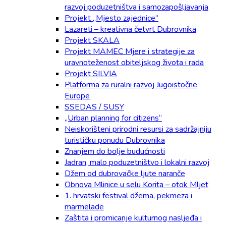
razvoj poduzetništva i samozapošljavanja
Projekt „Mjesto zajednice“
Lazareti – kreativna četvrt Dubrovnika
Projekt SKALA
Projekt MAMEC Mjere i strategije za
uravnoteženost obiteljskog života i rada
Projekt SILVIA
Platforma za ruralni razvoj Jugoistočne
Europe
SSEDAS / SUSY
„Urban planning for citizens“
Neiskorišteni prirodni resursi za sadržajniju
turističku ponudu Dubrovnika
Znanjem do bolje budućnosti
Jadran, malo poduzetništvo i lokalni razvoj
Džem od dubrovačke ljute naranče
Obnova Mlinice u selu Korita – otok Mljet
1. hrvatski festival džema, pekmeza i
marmelade
Zaštita i promicanje kulturnog nasljeđa i