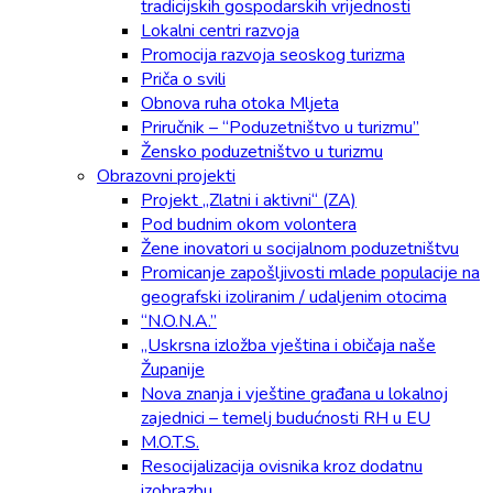
tradicijskih gospodarskih vrijednosti
Lokalni centri razvoja
Promocija razvoja seoskog turizma
Priča o svili
Obnova ruha otoka Mljeta
Priručnik – “Poduzetništvo u turizmu”
Žensko poduzetništvo u turizmu
Obrazovni projekti
Projekt „Zlatni i aktivni“ (ZA)
Pod budnim okom volontera
Žene inovatori u socijalnom poduzetništvu
Promicanje zapošljivosti mlade populacije na
geografski izoliranim / udaljenim otocima
“N.O.N.A.”
„Uskrsna izložba vještina i običaja naše
Županije
Nova znanja i vještine građana u lokalnoj
zajednici – temelj budućnosti RH u EU
M.O.T.S.
Resocijalizacija ovisnika kroz dodatnu
izobrazbu