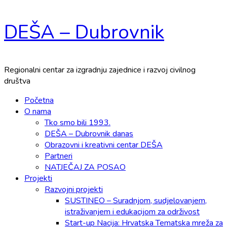
Skip
DEŠA – Dubrovnik
to
content
Regionalni centar za izgradnju zajednice i razvoj civilnog
društva
Primary
Početna
Menu
O nama
Tko smo bili 1993.
DEŠA – Dubrovnik danas
Obrazovni i kreativni centar DEŠA
Partneri
NATJEČAJ ZA POSAO
Projekti
Razvojni projekti
SUSTINEO – Suradnjom, sudjelovanjem,
istraživanjem i edukacijom za održivost
Start-up Nacija: Hrvatska Tematska mreža za