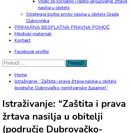
Vodič za socijalno i radno uključivanje žrtava
nasilja u obitelji
Strategija borbe protiv nasilja u obitelji Grada
Dubrovnika
PRIMARNA BESPLATNA PRAVNA POMOĆ
Medijski materijali
Kontakt
Facebook profile
Pretraži:
Home
Istraživanje: “Zaštita i prava žrtava nasilja u obitelji
(područje Dubrovačko-neretvanske županije)“
Istraživanje: “Zaštita i prava
žrtava nasilja u obitelji
(područje Dubrovačko-