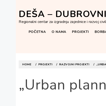
Skip
to
DEŠA – DUBROVN
content
Regionalni centar za izgradnju zajednice i razvoj civ
POČETNA
O NAMA
PROJEKTI
BORBA
HOME
PROJEKTI
RAZVOJNI PROJEKTI
„URBA
„Urban planni