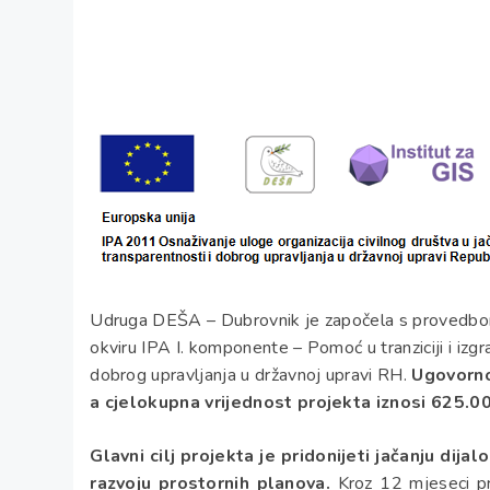
Udruga DEŠA – Dubrovnik je započela s provedb
okviru IPA I. komponente – Pomoć u tranziciji i izgr
dobrog upravljanja u državnoj upravi RH.
Ugovorno 
a cjelokupna vrijednost projekta iznosi 625.0
Glavni cilj projekta je pridonijeti jačanju dij
razvoju prostornih planova.
Kroz 12 mjeseci pro