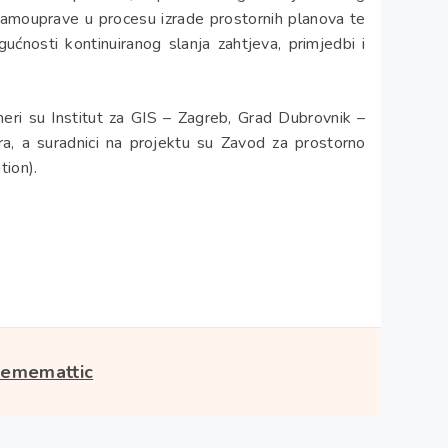
 samouprave u procesu izrade prostornih planova te
ućnosti kontinuiranog slanja zahtjeva, primjedbi i
neri su Institut za GIS – Zagreb, Grad Dubrovnik –
ra, a suradnici na projektu su Zavod za prostorno
tion).
ememattic