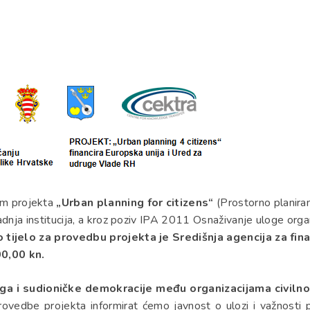
om projekta
„Urban planning for citizens“
(Prostorno planiran
adnja institucija, a kroz poziv IPA 2011 Osnaživanje uloge organ
tijelo za provedbu projekta je Središnja agencija za fina
00,00 kn.
aloga i sudioničke demokracije među organizacijama civilnog
vedbe projekta informirat ćemo javnost o ulozi i važnosti pr