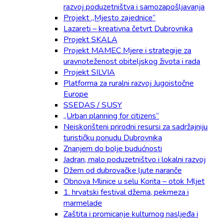
razvoj poduzetništva i samozapošljavanja
Projekt „Mjesto zajednice“
Lazareti – kreativna četvrt Dubrovnika
Projekt SKALA
Projekt MAMEC Mjere i strategije za
uravnoteženost obiteljskog života i rada
Projekt SILVIA
Platforma za ruralni razvoj Jugoistočne
Europe
SSEDAS / SUSY
„Urban planning for citizens“
Neiskorišteni prirodni resursi za sadržajniju
turističku ponudu Dubrovnika
Znanjem do bolje budućnosti
Jadran, malo poduzetništvo i lokalni razvoj
Džem od dubrovačke ljute naranče
Obnova Mlinice u selu Korita – otok Mljet
1. hrvatski festival džema, pekmeza i
marmelade
Zaštita i promicanje kulturnog nasljeđa i