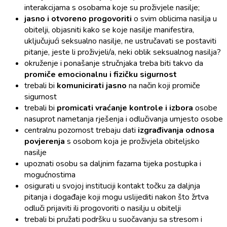
interakcijama s osobama koje su proživjele nasilje;
jasno i otvoreno progovoriti
o svim oblicima nasilja u
obitelji, objasniti kako se koje nasilje manifestira,
uključujući seksualno nasilje, ne ustručavati se postaviti
pitanje, jeste li proživjeli/a, neki oblik seksualnog nasilja?
okruženje i ponašanje stručnjaka treba biti takvo da
promiče emocionalnu i fizičku sigurnost
trebali bi
komunicirati jasno
na način koji promiče
sigurnost
trebali bi
promicati vraćanje kontrole i izbora
osobe
nasuprot nametanja rješenja i odlučivanja umjesto osobe
centralnu pozornost trebaju dati
izgrađivanja odnosa
povjerenja
s osobom koja je proživjela obiteljsko
nasilje
upoznati osobu sa daljnim fazama tijeka postupka i
mogućnostima
osigurati u svojoj instituciji kontakt točku za daljnja
pitanja i događaje koji mogu uslijediti nakon što žrtva
odluči prijaviti ili progovoriti o nasilju u obitelji
trebali bi pružati podršku u suočavanju sa stresom i