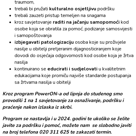
traumom,
trebali bi pružati
kulturalno osjetljivu
podršku
trebali zauzeti pristup temeljen na snagama
kroz savjetovanje
raditi na jačanju samopomoći
kod
osobe koja se obratila za pomoć, podizanje samosvijesti
i samopoštovanja
izbjegavati patologizaciju
osoba koje su proživjele
nasilje u obitelji pretjeranim dijagnosticiranjem koje
dovodi do osjećaja odgovornosti kod osobe koja je žrtva
nasilja
kontinuirano se
educirati i sudjelovati
u kvalitetnim
edukacijama koje promiču najviše standarde postupanja
sa žrtvama nasilja u obitelji
Kroz program PowerON-a od lipnja do studenog smo
provodili 1 na 1 savjetovanje za osnaživanje, podršku i
praćenje nakon izlaska iz skrbi.
Program se nastavlja i u 2024. godini
te ukoliko se želite
javite za podršku i pomoć, možete nam se slobodno javiti
na broj telefona 020 311 625 te zakazati termin.