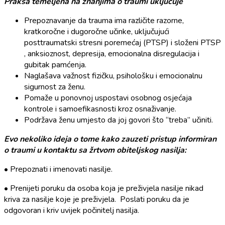
Praksa temeljena na znanjima o traumi uključuje
Prepoznavanje da trauma ima različite razorne,
kratkoročne i dugoročne učinke, uključujući
posttraumatski stresni poremećaj (PTSP) i složeni PTSP
, anksioznost, depresija, emocionalna disregulacija i
gubitak pamćenja.
Naglašava važnost fizičku, psihološku i emocionalnu
sigurnost za ženu.
Pomaže u ponovnoj uspostavi osobnog osjećaja
kontrole i samoefikasnosti kroz osnaživanje.
Podržava ženu umjesto da joj govori što “treba” učiniti.
Evo nekoliko ideja o tome kako zauzeti pristup informiran
o traumi u kontaktu sa žrtvom obiteljskog nasilja:
• Prepoznati i imenovati nasilje.
• Prenijeti poruku da osoba koja je preživjela nasilje nikad
kriva za nasilje koje je preživjela. Poslati poruku da je
odgovoran i kriv uvijek počinitelj nasilja.