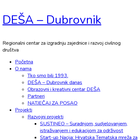
Skip
DEŠA – Dubrovnik
to
content
Regionalni centar za izgradnju zajednice i razvoj civilnog
društva
Primary
Početna
Menu
O nama
Tko smo bili 1993.
DEŠA – Dubrovnik danas
Obrazovni i kreativni centar DEŠA
Partneri
NATJEČAJ ZA POSAO
Projekti
Razvojni projekti
SUSTINEO – Suradnjom, sudjelovanjem,
istraživanjem i edukacijom za održivost
Start-up Nacija: Hrvatska Tematska mreža za