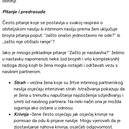
obitelji.
Pitanje i predrasude
Često pitanje koje se postavlja u svakoj raspravi o
obiteljskom nasilju ili intimnom nasilju prema ženi uključuje
brojna pitanja poput: “zašto ona/on jednostavno ne ode?” ili
„zašto nije otišla/o ranije“?
Iako je mnogo prikladnije pitanje “Zašto je nasilan/na?” želimo
u nastavku napomenuti neke (od brojnih i vrlo kompleksnih)
razloga zbog kojih bi žena mogla ostajati i održavati vezu s
nasilnim partnerom.
Strah
– većina žena koje su žrtve intimnog partnerskog
nasilja osjećaju intenzivan strah. Istraživanja pokazuju da
je žena u trenutku napuštanja najizloženija ozljeđivanju i
smrti od nasilnog partnera. Na neki način ona je možda
sigurnija ako ostane u odnosu.
Krivnja
–žene često osjećaju jak osjećaj krivnje na
pomisao da odu ili prijave nasilje. Mogu vjerovati da je
zlostavljanje njihova krivnja, osjećati odgovornost.