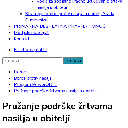
Vodič za socijalno i radno uključivanje žrtava
nasilja u obitelji
Strategija borbe protiv nasilja u obitelji Grada
Dubrovnika
PRIMARNA BESPLATNA PRAVNA POMOĆ
Medijski materijali
Kontakt
Facebook profile
Pretraži:
Home
Borba protiv nasilja
Program PowerON-a
Pružanje podrške žrtvama nasilja u obitelji
Pružanje podrške žrtvama
nasilja u obitelji