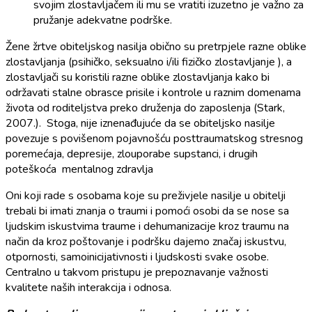
svojim zlostavljačem ili mu se vratiti izuzetno je važno za
pružanje adekvatne podrške.
Žene žrtve obiteljskog nasilja obično su pretrpjele razne oblike
zlostavljanja (psihičko, seksualno i/ili fizičko zlostavljanje ), a
zlostavljači su koristili razne oblike zlostavljanja kako bi
održavati stalne obrasce prisile i kontrole u raznim domenama
života od roditeljstva preko druženja do zaposlenja (Stark,
2007.). Stoga, nije iznenađujuće da se obiteljsko nasilje
povezuje s povišenom pojavnošću posttraumatskog stresnog
poremećaja, depresije, zlouporabe supstanci, i drugih
poteškoća mentalnog zdravlja
Oni koji rade s osobama koje su preživjele nasilje u obitelji
trebali bi imati znanja o traumi i pomoći osobi da se nose sa
ljudskim iskustvima traume i dehumanizacije kroz traumu na
način da kroz poštovanje i podršku dajemo značaj iskustvu,
otpornosti, samoinicijativnosti i ljudskosti svake osobe.
Centralno u takvom pristupu je prepoznavanje važnosti
kvalitete naših interakcija i odnosa.