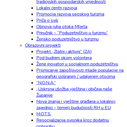
tradicijskih gospodarskih vrijednosti
Lokalni centri razvoja
Promocija razvoja seoskog turizma
Priča o svili
Obnova ruha otoka Mljeta
Priručnik – “Poduzetništvo u turizmu”
Žensko poduzetništvo u turizmu
Obrazovni projekti
Projekt „Zlatni i aktivni“ (ZA)
Pod budnim okom volontera
Žene inovatori u socijalnom poduzetništvu
Promicanje zapošljivosti mlade populacije na
geografski izoliranim / udaljenim otocima
“N.O.N.A.”
„Uskrsna izložba vještina i običaja naše
Županije
Nova znanja i vještine građana u lokalnoj
zajednici – temelj budućnosti RH u EU
M.O.T.S.
Resocijalizacija ovisnika kroz dodatnu
izobrazbu