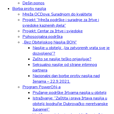
Dešin ponos
Borba protiv nasilja
Mreža OCDova: Suradnjom do kvalitete
Projekt “Mreža podrške i suradnje za žrtve i
svjedoke kaznenih djela”
Projekt: Centar za žrtve i svjedoke
Psihosocijalna podrška
„Bez Obiteljskog Nasilja BON”
Nasilje u obitelji: „Iza zatvorenih vrata sve je
dozvoljeno“?
Zašto se nasilje teško prijavljuje?
Seksualno nasilje od strane intimnog
partnera
Nacionalni dan borbe protiv nasilja nad
ženama – 22.9.2021.
Program PowerON-a
Pružanje podrške žrtvama nasilja u obitelji
Istraživanje: “Zaštita i prava žrtava nasilja u
obitelji (područje Dubrovačko-neretvanske
županije)“