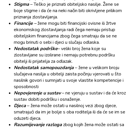
Stigma
– Teško je priznati obiteljsko nasilje. Žene se
boje stigme i da će na neki način biti okrivljene prilikom
priznanja zlostavljanja.
Financije –
žene mogu biti financijski ovisne ili žrtve
ekonomskog zlostavljanja radi čega nemaju pristup
obiteljskim financijama zbog čega smatraju da se ne
mogu brinuti o sebi i djeci u slučaju odlaska.
Nedostatak podrške
– veliki broj žena koje su
zlostavljane su izolirane i nemaju potrebnu podršku
obitelji ili prijatelja za odlazak.
Nedostatak samopouzdanja
– žene u velikom broju
slučajeva nasilja u obitelji zaista počinju vjerovati u što
nasilnik govori i sumnjati u svoje vlastite kompetencije i
sposobnosti
Nepovjerenje u sustav
– ne vjeruju u sustav i da će kroz
sustav dobiti podršku i osnaženje.
Djeca
– žena može ostati u nasilnoj vezi zbog djece,
smatrajući da im je bolje s oba roditelja ili da će se im se
oduzeti djeca.
Razumijevanje razloga
zbog kojih žena može ostati sa