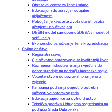
Obrazovni centar za žene i mlade
Edukacijom do zdravlja i socijalne
uključenosti
Poboljšanje kvalitete života starijih osoba
učenjem i poučavanjem
DEŠIN model samopomoćiDESA’s model of
self – help
Ekonomsko osnaživanje žena kroz edukaciju
Civilno društvo
Regionalni razvoj
Cjeloživotno obrazovanje za kvalitetniji život
Razmjenom iskustva, znanja i vještina do
dobre suradnje na području Jadranske regije
Volonterstvom do pozitivnih promjena u
zajednici
Kampanja podizanja svijesti o potrebi i
važnosti volonterskog rada
Edukacija zajednice za civilno društvo
Tehnička podrška Udrugama registriranim na
području Grada Dubrovnika