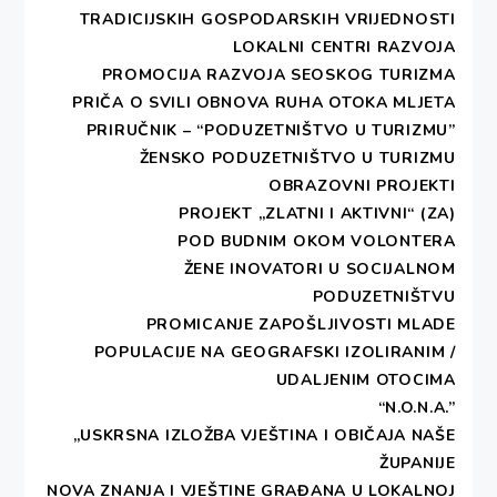
DEŠINIM radionicama. Mi, aktivne članice, često
TRADICIJSKIH GOSPODARSKIH VRIJEDNOSTI
smo razgovarale s njima, tražeći načina da im što
LOKALNI CENTRI RAZVOJA
bolje pomognemo. Tako smo saznale puno
PROMOCIJA RAZVOJA SEOSKOG TURIZMA
pojedinosti o okolnostima pod kojima su napuštale
PRIČA O SVILI
OBNOVA RUHA OTOKA MLJETA
svoje kuće pred napadima srpsko-crnogorske
PRIRUČNIK – “PODUZETNIŠTVO U TURIZMU”
vojske.
ŽENSKO PODUZETNIŠTVO U TURIZMU
OBRAZOVNI PROJEKTI
Jednom prilikom iz grupe se izdvojila jedna postarija
PROJEKT „ZLATNI I AKTIVNI“ (ZA)
žena, obučena u konavosku nošnju, uhvatila me za
POD BUDNIM OKOM VOLONTERA
ruku i tiho mi šapnula: ”Sinko, a bi li ti mogla meni
ŽENE INOVATORI U SOCIJALNOM
dobaviti bubicu”?
PODUZETNIŠTVU
PROMICANJE ZAPOŠLJIVOSTI MLADE
U prvi
POPULACIJE NA GEOGRAFSKI IZOLIRANIM /
trenutak nije
UDALJENIM OTOCIMA
mi bilo jasno
“N.O.N.A.”
što govori, pa
„USKRSNA IZLOŽBA VJEŠTINA I OBIČAJA NAŠE
je nastavila
ŽUPANIJE
svoju priču:
NOVA ZNANJA I VJEŠTINE GRAĐANA U LOKALNOJ