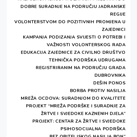
DOBRE SURADNJE NA PODRUČJU JADRANSKE
Tada sam sve razumjela, none traži dudov svilac
REGIJE
kako bi sama proizvela svilu i obnovila svoju
VOLONTERSTVOM DO POZITIVNIH PROMJENA U
dragocjenu narodnu nošnju, jer će tako vratiti
ZAJEDNICI
osjećaj samopouzdanja i ponosa. Nošnja je dio
KAMPANJA PODIZANJA SVIJESTI O POTREBI I
njezina identiteta i odanosti tradiciji predaka.
VAŽNOSTI VOLONTERSKOG RADA
EDUKACIJA ZAJEDNICE ZA CIVILNO DRUŠTVO
Krenuli smo u potragu za dudovim svilcem i tražili
TEHNIČKA PODRŠKA UDRUGAMA
ga punih godinu dana. Mnoštvo ženskih udruga
REGISTRIRANIM NA PODRUČJU GRADA
širom Europe i svijeta bilo je uključeno u traganje
DUBROVNIKA
za “bubicom”. Početkom veljače 1994. godine, od
DEŠIN PONOS
DEŠINE počasne članice iz Pariza (M. Dolibić) došla
BORBA PROTIV NASILJA
je vijest da je tamošnja udruga žena pronašla
MREŽA OCDOVA: SURADNJOM DO KVALITETE
dudov svilac na jugu Francuske u pokrajini
PROJEKT “MREŽA PODRŠKE I SURADNJE ZA
Cevennes, gdje u svilarskoj zadruzi ljudi tog kraja
ŽRTVE I SVJEDOKE KAZNENIH DJELA”
uzgajaju dudov svilac i proizvode svilu.
PROJEKT: CENTAR ZA ŽRTVE I SVJEDOKE
PSIHOSOCIJALNA PODRŠKA
Za Uskrs iste godine dobili smo prvih 11 grama
„BEZ OBITELJSKOG NASILJA BON”