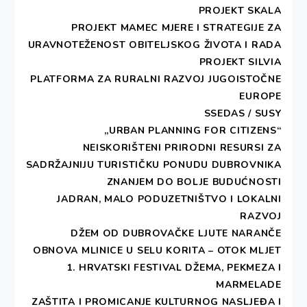
“Bi li ti sinko meni mogla dobaviti bubicu?”
PROJEKT SKALA
PROJEKT MAMEC MJERE I STRATEGIJE ZA
Napisala: Jany Hansal
URAVNOTEŽENOST OBITELJSKOG ŽIVOTA I RADA
PROJEKT SILVIA
Kada su tijekom 1991/1992. godine srpsko-
PLATFORMA ZA RURALNI RAZVOJ JUGOISTOČNE
crnogorske horde opustošile Konavle, nisu samo
EUROPE
uništile bezbrojna domaćinstva, spalile lijepa
SSEDAS / SUSY
kamena zdanja, ponos naše ruralne arhitekture i
„URBAN PLANNING FOR CITIZENS“
opljačkale stoljećima sakupljane dragocjenosti koje
NEISKORIŠTENI PRIRODNI RESURSI ZA
su se u njima nalazile. Ta barbarska najezda uništila
SADRŽAJNIJU TURISTIČKU PONUDU DUBROVNIKA
je Konavoskim ženama njihova osobna blaga –
ZNANJEM DO BOLJE BUDUĆNOSTI
skupocjene nošnje.
JADRAN, MALO PODUZETNIŠTVO I LOKALNI
RAZVOJ
U to vrijeme DEŠA je, 1993. godine, aktivirala
DŽEM OD DUBROVAČKE LJUTE NARANČE
radionice ručnog rada, u hotelima punim prognanika,
OBNOVA MLINICE U SELU KORITA – OTOK MLJET
ponosnih Konavoka, koje su strpljivo i bez jaukanja
1. HRVATSKI FESTIVAL DŽEMA, PEKMEZA I
podnosile nevolje. Konavoke su bile prve i
MARMELADE
najbrojnije među prognanicama koje su se pridružile
ZAŠTITA I PROMICANJE KULTURNOG NASLJEĐA I