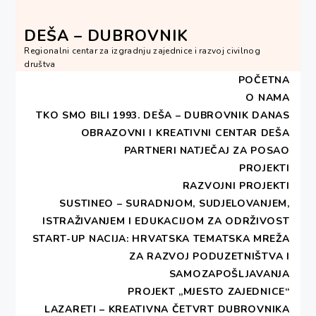
Skip
to
DEŠA – DUBROVNIK
content
Regionalni centar za izgradnju zajednice i razvoj civilnog
društva
POČETNA
O NAMA
TKO SMO BILI 1993.
DEŠA – DUBROVNIK DANAS
OBRAZOVNI I KREATIVNI CENTAR DEŠA
HOME
PROJEKTI
RAZVOJNI PROJEKTI
PARTNERI
NATJEČAJ ZA POSAO
PRIČA O SVILI
PROJEKTI
RAZVOJNI PROJEKTI
Priča o svili
SUSTINEO – SURADNJOM, SUDJELOVANJEM,
ISTRAŽIVANJEM I EDUKACIJOM ZA ODRŽIVOST
START-UP NACIJA: HRVATSKA TEMATSKA MREŽA
ZA RAZVOJ PODUZETNIŠTVA I
SAMOZAPOŠLJAVANJA
Print 🖨
PDF 📄
PROJEKT „MJESTO ZAJEDNICE“
LAZARETI – KREATIVNA ČETVRT DUBROVNIKA