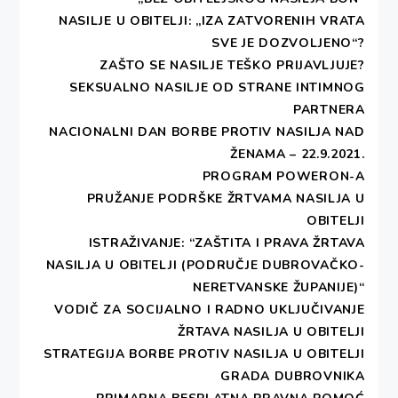
jajašaca svilca, doslovce krijumčarenih preko
NASILJE U OBITELJI: „IZA ZATVORENIH VRATA
granice te ih podijelili obiteljima prognanika
SVE JE DOZVOLJENO“?
zainteresiranim za proizvodnju svile. “Bubica” je
ZAŠTO SE NASILJE TEŠKO PRIJAVLJUJE?
tako i ovaj put dospjela tajnim putovima u naše
SEKSUALNO NASILJE OD STRANE INTIMNOG
krajeve, kao što je u Europu davno ranije stigla
PARTNERA
skrivena u bambusovom štapu misionara, a sada je
NACIONALNI DAN BORBE PROTIV NASILJA NAD
u Dubrovnik stigla u njedrima jedne naše gospođe.
ŽENAMA – 22.9.2021.
PROGRAM POWERON-A
Prve niti svile proizvedene su u prognaničkoj sobi u
PRUŽANJE PODRŠKE ŽRTVAMA NASILJA U
hotelu “Plakir” u Dubrovniku. To je motiviralo i
OBITELJI
druge obitelji da se zainteresiraju za obnovu
ISTRAŽIVANJE: “ZAŠTITA I PRAVA ŽRTAVA
svilarstva, koje je u Konavlima imalo veliku tradiciju
NASILJA U OBITELJI (PODRUČJE DUBROVAČKO-
te se održalo do početka 60-tih godina XX.
NERETVANSKE ŽUPANIJE)“
Stoljeća.
VODIČ ZA SOCIJALNO I RADNO UKLJUČIVANJE
ŽRTAVA NASILJA U OBITELJI
Danas se uzgojem dudovog svilca bavi desetak
STRATEGIJA BORBE PROTIV NASILJA U OBITELJI
obitelji u Konavlima, od Vitaljine na Prevlaci, pa do
GRADA DUBROVNIKA
Močića. Najviše svile proizvodi Jele Ruso,