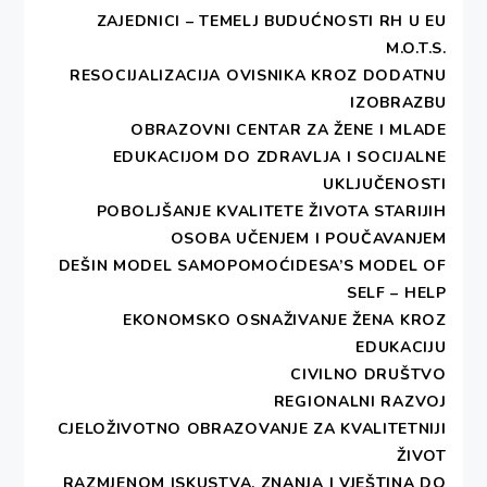
„Bila sam u
ZAJEDNICI – TEMELJ BUDUĆNOSTI RH U EU
polju kada su
M.O.T.S.
počeli
RESOCIJALIZACIJA OVISNIKA KROZ DODATNU
granate
IZOBRAZBU
zasule selo,
OBRAZOVNI CENTAR ZA ŽENE I MLADE
ljudi su
EDUKACIJOM DO ZDRAVLJA I SOCIJALNE
bježali i
UKLJUČENOSTI
nagovorili me
POBOLJŠANJE KVALITETE ŽIVOTA STARIJIH
da pođem s
OSOBA UČENJEM I POUČAVANJEM
njima, jer se u
DEŠIN MODEL SAMOPOMOĆIDESA’S MODEL OF
selo više nije moglo vratiti. Ja sam otišla bez ičega,
SELF – HELP
u staroj robi u kojoj sam se zatekla. Ovo na meni
EKONOMSKO OSNAŽIVANJE ŽENA KROZ
dali su mi susjedi, a mene je sramota biti obučena u
EDUKACIJU
tuđu robu. Naše dvije kuće su spaljene. Imala sam
CIVILNO DRUŠTVO
20 oprava i 5 kilograma imbrišima (oprana čista
REGIONALNI RAZVOJ
svila za vez), sve je nestalo i ostala sam bez ičega.
CJELOŽIVOTNO OBRAZOVANJE ZA KVALITETNIJI
Ali najteže mi je što ne mogu obnoviti svoju nošnju,
ŽIVOT
jer nemam svile i zato mi treba bubica.”
RAZMJENOM ISKUSTVA, ZNANJA I VJEŠTINA DO