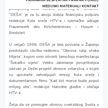
PRIMARNA BESPLATNA PRAVNA POMOĆ
prognanica iz Močića, koja je zasadila i plantažu
MEDIJSKI MATERIJALI
KONTAKT
patuljastog duda “kokuso” uvezenog iz Francuske.
“DEŠA” je za tu akciju dobila financijsku potporu
redakcije Kola sreće HTV-a i njemačke udruge
Frauenwerk des Kirschenkreises – Husum –
Bredstet.
U veljači 1998. DEŠA je bila pozvana u Županju
predstaviti izložbu-radionicu “Obnova ruha otoka
Mljeta”, kojom smo otvorili tamošnju manifestaciju
“Šokačko sijelo”. Veliko zanimanje posjetiteljica
izazvao je Dešin projekt obnove svilarstva, s kojim
su upoznate zahvaljujući emisiji Kola sreće i
dokumentarnom filmu “Kad list murve bude poput
mišjeg uha”, redakcije Narodne glazbe i običaja
HTV-a.
Želja da se pomogne obnovu svekolikog života u