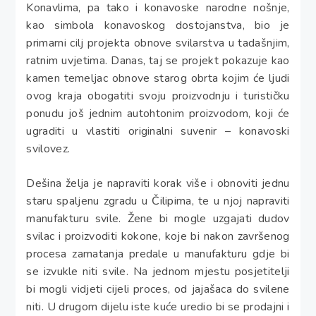
Konavlima, pa tako i konavoske narodne nošnje,
kao simbola konavoskog dostojanstva, bio je
primarni cilj projekta obnove svilarstva u tadašnjim,
ratnim uvjetima. Danas, taj se projekt pokazuje kao
kamen temeljac obnove starog obrta kojim će ljudi
ovog kraja obogatiti svoju proizvodnju i turističku
ponudu još jednim autohtonim proizvodom, koji će
ugraditi u vlastiti originalni suvenir – konavoski
svilovez.
Dešina želja je napraviti korak više i obnoviti jednu
staru spaljenu zgradu u Čilipima, te u njoj napraviti
manufakturu svile. Žene bi mogle uzgajati dudov
svilac i proizvoditi kokone, koje bi nakon završenog
procesa zamatanja predale u manufakturu gdje bi
se izvukle niti svile. Na jednom mjestu posjetitelji
bi mogli vidjeti cijeli proces, od jajašaca do svilene
niti. U drugom dijelu iste kuće uredio bi se prodajni i