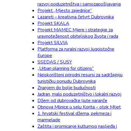
razvoj poduzetništva i samozapošljavanja
Projekt „Mjesto zajednice“
Lazareti – kreativna četvrt Dubrovnika
Projekt SKALA
Projekt MAMEC Mjere i strategije za
uravnoteženost obiteljskog života i rada
Projekt SILVIA
Platforma za ruralni razvoj Jugoistočne
Europe
SSEDAS / SUSY
„Urban planning for citizens“
Neiskorišteni prirodni resursi za sadržajniju
turističku ponudu Dubrovnika
Znanjem do bolje budućnosti
Jadran, malo poduzetništvo i lokalni razvoj
Džem od dubrovačke ljute naranče
Obnova Mlinice u selu Korita – otok Mljet
1. hrvatski festival džema, pekmeza i
marmelade
Zaštita i promicanje kulturnog nasljeđa i