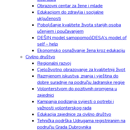
Obrazovni centar za žene i mlade
Edukacijom do zdravlja i socijalne
uključenosti
Poboljšanje kvalitete života starijih osoba
učenjem i poučavanjem
DEŠIN model samopomoćiDESA’s model of
self – help
Ekonomsko osnaživanje žena kroz edukaciju
Civilno društvo
Regionalni razvoj
Cjeloživotno obrazovanje za kvalitetniji život
Razmjenom iskustva, znanja i vještina do
dobre suradnje na području Jadranske regije
Volonterstvom do pozitivnih promjena u
zajednici
Kampanja podizanja svijesti o potrebi i
važnosti volonterskog rada
Edukacija zajednice za civilno društvo
Tehnička podrška Udrugama registriranim na
području Grada Dubrovnika