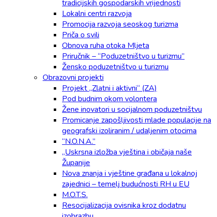
tradicijskih gospodarskih vrijednosti
Lokalni centri razvoja
Promocija razvoja seoskog turizma
Priča o svili
Obnova ruha otoka Mljeta
Priručnik – “Poduzetništvo u turizmu”
Žensko poduzetništvo u turizmu
Obrazovni projekti
Projekt „Zlatni i aktivni“ (ZA)
Pod budnim okom volontera
Žene inovatori u socijalnom poduzetništvu
Promicanje zapošljivosti mlade populacije na
geografski izoliranim / udaljenim otocima
“N.O.N.A.”
„Uskrsna izložba vještina i običaja naše
Županije
Nova znanja i vještine građana u lokalnoj
zajednici – temelj budućnosti RH u EU
M.O.T.S.
Resocijalizacija ovisnika kroz dodatnu
izobrazbu