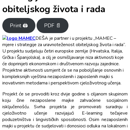
obiteljskog života i rada
Print 🖨
PDF 📄
DEŠA je partner i u projektu „MAMEC –
mjere i strategije za uravnoteženost obiteljskog života i rada”.
U projektu sudjeluju četiri europske zemlje (Hrvatska, Italija,
Grčka i Španjolska), a cilj je osmišljavanje niza aktivnosti koje
će doprinijeti ekonomskom i društvenom razvoju zajednice.
Projektne aktivnosti usmjerit će se na poboljšanje osnovnih i
kompleksnijih vještina nezaposlenih i zaposlenih majki s
inovativnim metodama i perspektivom cjeloživotnog učenja.
Projekt će se provoditi kroz dvije godine s ciljanom skupinom
koju čine nezaposlene majke zahvaćene socijalnom
isključenošću. Svrha projekta je promovirati suradnju i
cjeloživotno učenje razvijajući E-learning tečajeve
poduzetništva i lingvističkih sposobnosti. Osim nezaposlenih
majki u projektu će sudjelovati i donosioci odluka na lokalnom i