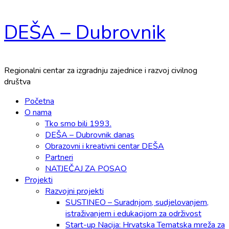
Skip
DEŠA – Dubrovnik
to
content
Regionalni centar za izgradnju zajednice i razvoj civilnog
društva
Primary
Početna
Menu
O nama
Tko smo bili 1993.
DEŠA – Dubrovnik danas
Obrazovni i kreativni centar DEŠA
Partneri
NATJEČAJ ZA POSAO
Projekti
Razvojni projekti
SUSTINEO – Suradnjom, sudjelovanjem,
istraživanjem i edukacijom za održivost
Start-up Nacija: Hrvatska Tematska mreža za