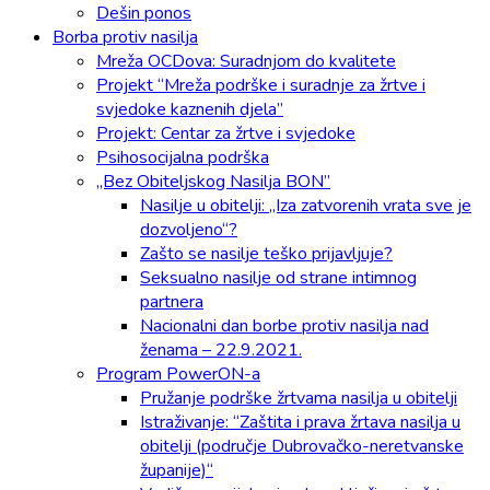
Dešin ponos
Borba protiv nasilja
Mreža OCDova: Suradnjom do kvalitete
Projekt “Mreža podrške i suradnje za žrtve i
svjedoke kaznenih djela”
Projekt: Centar za žrtve i svjedoke
Psihosocijalna podrška
„Bez Obiteljskog Nasilja BON”
Nasilje u obitelji: „Iza zatvorenih vrata sve je
dozvoljeno“?
Zašto se nasilje teško prijavljuje?
Seksualno nasilje od strane intimnog
partnera
Nacionalni dan borbe protiv nasilja nad
ženama – 22.9.2021.
Program PowerON-a
Pružanje podrške žrtvama nasilja u obitelji
Istraživanje: “Zaštita i prava žrtava nasilja u
obitelji (područje Dubrovačko-neretvanske
županije)“