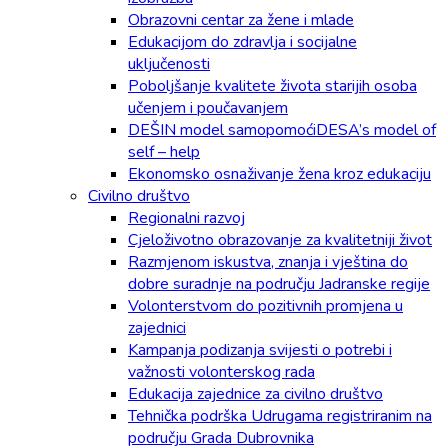
Obrazovni centar za žene i mlade
Edukacijom do zdravlja i socijalne
uključenosti
Poboljšanje kvalitete života starijih osoba
učenjem i poučavanjem
DEŠIN model samopomoćiDESA’s model of
self – help
Ekonomsko osnaživanje žena kroz edukaciju
Civilno društvo
Regionalni razvoj
Cjeloživotno obrazovanje za kvalitetniji život
Razmjenom iskustva, znanja i vještina do
dobre suradnje na području Jadranske regije
Volonterstvom do pozitivnih promjena u
zajednici
Kampanja podizanja svijesti o potrebi i
važnosti volonterskog rada
Edukacija zajednice za civilno društvo
Tehnička podrška Udrugama registriranim na
području Grada Dubrovnika