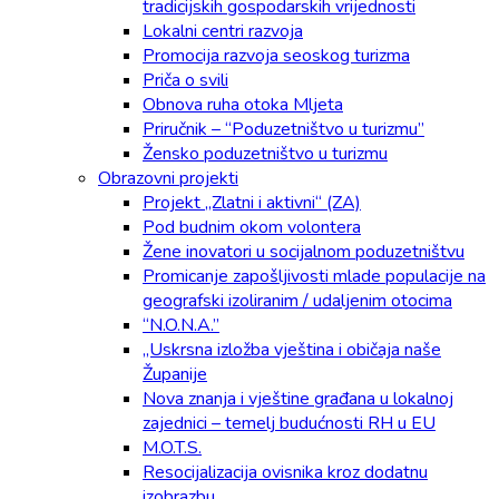
tradicijskih gospodarskih vrijednosti
Lokalni centri razvoja
Promocija razvoja seoskog turizma
Priča o svili
Obnova ruha otoka Mljeta
Priručnik – “Poduzetništvo u turizmu”
Žensko poduzetništvo u turizmu
Obrazovni projekti
Projekt „Zlatni i aktivni“ (ZA)
Pod budnim okom volontera
Žene inovatori u socijalnom poduzetništvu
Promicanje zapošljivosti mlade populacije na
geografski izoliranim / udaljenim otocima
“N.O.N.A.”
„Uskrsna izložba vještina i običaja naše
Županije
Nova znanja i vještine građana u lokalnoj
zajednici – temelj budućnosti RH u EU
M.O.T.S.
Resocijalizacija ovisnika kroz dodatnu
izobrazbu