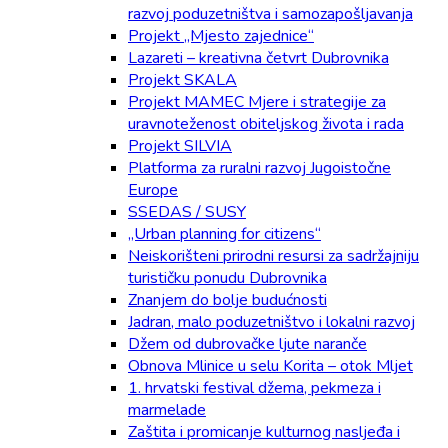
razvoj poduzetništva i samozapošljavanja
Projekt „Mjesto zajednice“
Lazareti – kreativna četvrt Dubrovnika
Projekt SKALA
Projekt MAMEC Mjere i strategije za
uravnoteženost obiteljskog života i rada
Projekt SILVIA
Platforma za ruralni razvoj Jugoistočne
Europe
SSEDAS / SUSY
„Urban planning for citizens“
Neiskorišteni prirodni resursi za sadržajniju
turističku ponudu Dubrovnika
Znanjem do bolje budućnosti
Jadran, malo poduzetništvo i lokalni razvoj
Džem od dubrovačke ljute naranče
Obnova Mlinice u selu Korita – otok Mljet
1. hrvatski festival džema, pekmeza i
marmelade
Zaštita i promicanje kulturnog nasljeđa i