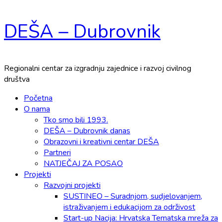
Skip
DEŠA – Dubrovnik
to
content
Regionalni centar za izgradnju zajednice i razvoj civilnog
društva
Primary
Početna
Menu
O nama
Tko smo bili 1993.
DEŠA – Dubrovnik danas
Obrazovni i kreativni centar DEŠA
Partneri
NATJEČAJ ZA POSAO
Projekti
Razvojni projekti
SUSTINEO – Suradnjom, sudjelovanjem,
istraživanjem i edukacijom za održivost
Start-up Nacija: Hrvatska Tematska mreža za