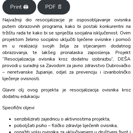
Print 🖨
PDF 📄
Najvažniji dio resocijalizacije je osposobljavanje ovisnika
putem obrazovnih programa, kako bi postali konkurentni na
tržištu rada te kako bi se spriječila socijalna isključenost. Ovim
projektom želimo socijalno uključiti liječene ovisnike i pomoći
im u realizaciji svojih želja za stjecanjem dodatnog
obrazovanja, te lakšeg pronalaska zaposlenja. Projekt
“Resocijalizacija ovisnika kroz dodatnu izobrazbu”, DEŠA
provodi u suradnji sa Zavodom za javno zdravstvo Dubrovačko
– neretvanske županije, odjel za prevenciju i izvanbolničko
liječenje ovisnosti.
Glavni cilj ovog projekta je resocijalizacija ovisnika kroz
dodatnu edukaciju
Specifični ciljevi:
senzibilizirati zajednicu o aktivnostima projekta,
poboljšati psiho – fizičko zdravlje liječenih ovisnika,
osnažiti volju ovisnika za uključivanjem u društveni život i