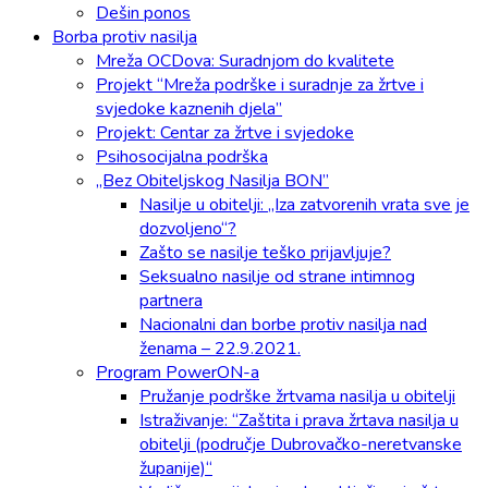
Dešin ponos
Borba protiv nasilja
Mreža OCDova: Suradnjom do kvalitete
Projekt “Mreža podrške i suradnje za žrtve i
svjedoke kaznenih djela”
Projekt: Centar za žrtve i svjedoke
Psihosocijalna podrška
„Bez Obiteljskog Nasilja BON”
Nasilje u obitelji: „Iza zatvorenih vrata sve je
dozvoljeno“?
Zašto se nasilje teško prijavljuje?
Seksualno nasilje od strane intimnog
partnera
Nacionalni dan borbe protiv nasilja nad
ženama – 22.9.2021.
Program PowerON-a
Pružanje podrške žrtvama nasilja u obitelji
Istraživanje: “Zaštita i prava žrtava nasilja u
obitelji (područje Dubrovačko-neretvanske
županije)“