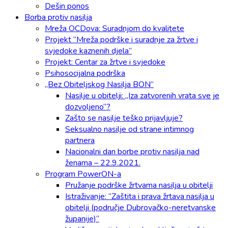
Dešin ponos
Borba protiv nasilja
Mreža OCDova: Suradnjom do kvalitete
Projekt “Mreža podrške i suradnje za žrtve i
svjedoke kaznenih djela”
Projekt: Centar za žrtve i svjedoke
Psihosocijalna podrška
„Bez Obiteljskog Nasilja BON”
Nasilje u obitelji: „Iza zatvorenih vrata sve je
dozvoljeno“?
Zašto se nasilje teško prijavljuje?
Seksualno nasilje od strane intimnog
partnera
Nacionalni dan borbe protiv nasilja nad
ženama – 22.9.2021.
Program PowerON-a
Pružanje podrške žrtvama nasilja u obitelji
Istraživanje: “Zaštita i prava žrtava nasilja u
obitelji (područje Dubrovačko-neretvanske
županije)“