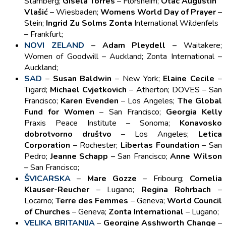
Starnberg;
Gisela Torres
– Florsheim;
Otac Augustin
Vlašić
– Wiesbaden;
Womens World Day of Prayer
–
Stein;
Ingrid Zu Solms Zonta
International Wildenfels
– Frankfurt;
NOVI ZELAND
–
Adam Pleydell
– Waitakere;
Women of Goodwill – Auckland; Zonta International –
Auckland;
SAD
–
Susan Baldwin
– New York;
Elaine Cecile
–
Tigard;
Michael Cvjetkovich
– Atherton; DOVES – San
Francisco;
Karen Evenden
– Los Angeles;
The Global
Fund for Women
– San Francisco;
Georgia Kelly
Praxis Peace Institute – Sonoma;
Konavosko
dobrotvorno društvo
– Los Angeles;
Letica
Corporation
– Rochester;
Libertas Foundation
– San
Pedro;
Jeanne Schapp
– San Francisco;
Anne Wilson
– San Francisco;
ŠVICARSKA
–
Mare Gozze
– Fribourg;
Cornelia
Klauser-Reucher
– Lugano;
Regina Rohrbach
–
Locarno;
Terre des Femmes
– Geneva;
World Council
of Churches
– Geneva;
Zonta International
– Lugano;
VELIKA BRITANIJA
–
Georgine Asshworth Change
–