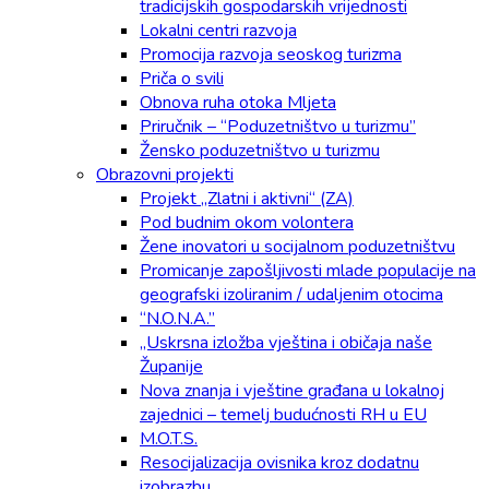
tradicijskih gospodarskih vrijednosti
Lokalni centri razvoja
Promocija razvoja seoskog turizma
Priča o svili
Obnova ruha otoka Mljeta
Priručnik – “Poduzetništvo u turizmu”
Žensko poduzetništvo u turizmu
Obrazovni projekti
Projekt „Zlatni i aktivni“ (ZA)
Pod budnim okom volontera
Žene inovatori u socijalnom poduzetništvu
Promicanje zapošljivosti mlade populacije na
geografski izoliranim / udaljenim otocima
“N.O.N.A.”
„Uskrsna izložba vještina i običaja naše
Županije
Nova znanja i vještine građana u lokalnoj
zajednici – temelj budućnosti RH u EU
M.O.T.S.
Resocijalizacija ovisnika kroz dodatnu
izobrazbu