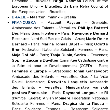
Personne – Bruxelles;
Brigit Radman
Council of the
European Union – Bruxelles;
Barbara Ryba
Council of
the European Union – Bruxelles;
BRAZIL
–
Maarten Immink
– Brasilia;
FRANCUSKA
–
Accueil Paysan
– Grenoble;
Ambassade des Enfants – Versailles;
Phillipe Batesti
Des Mains Sans Frontiere – Paris;
Raymonde Bernard
Recontres Nord Sud Pas de Calais – Arras;
Marie Reine
Bernard
– Paris;
Marina Tomas Billet
– Paris;
Odette
Brun
Federation Nationale Solidarite Femmes – Paris;
Maja Dolibić
– Paris;
Tanja Dupin
,
Serica
– Cevennes;
Sophie Zaccaria Duvillier
Commitee Catholique contre
la Faim et pour le Developpement (CCFD) – Paris;
Femmes d’Europe
– Strasbourg;
Johan Ganzevoort
Ambasade des Enfants – Versailles; Grad / La Ville
Roueill Malmaison;
Roswitha Lanquetin
Ambasade
des Enfants – Versailles;
Ministarstvo vanjskih
poslova Francuske
– Paris;
Raymond Longour
Le Fil
d’Amitie Gueret;
Vivian Moniere
Federation Nationale
Solidarite Femmes – Paris;
Dragica de la Rossa
–
Paris; Solidarite Femmes – Besancon; Solidarite