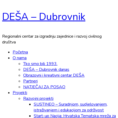
Skip
DEŠA – Dubrovnik
to
content
Regionalni centar za izgradnju zajednice i razvoj civilnog
društva
Primary
Početna
Menu
O nama
Tko smo bili 1993.
DEŠA – Dubrovnik danas
Obrazovni i kreativni centar DEŠA
Partneri
NATJEČAJ ZA POSAO
Projekti
Razvojni projekti
SUSTINEO – Suradnjom, sudjelovanjem,
istraživanjem i edukacijom za održivost
Start-up Nacija: Hrvatska Tematska mreža za