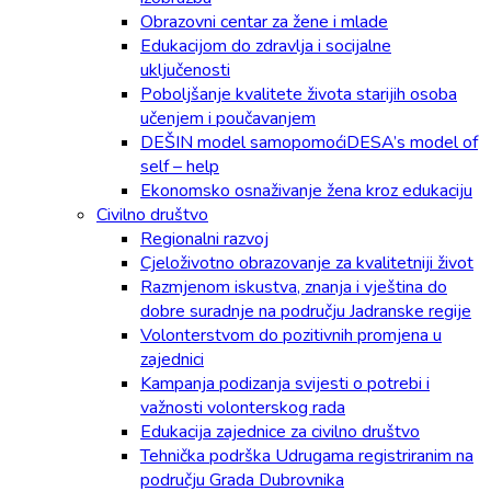
Obrazovni centar za žene i mlade
Edukacijom do zdravlja i socijalne
uključenosti
Poboljšanje kvalitete života starijih osoba
učenjem i poučavanjem
DEŠIN model samopomoćiDESA’s model of
self – help
Ekonomsko osnaživanje žena kroz edukaciju
Civilno društvo
Regionalni razvoj
Cjeloživotno obrazovanje za kvalitetniji život
Razmjenom iskustva, znanja i vještina do
dobre suradnje na području Jadranske regije
Volonterstvom do pozitivnih promjena u
zajednici
Kampanja podizanja svijesti o potrebi i
važnosti volonterskog rada
Edukacija zajednice za civilno društvo
Tehnička podrška Udrugama registriranim na
području Grada Dubrovnika