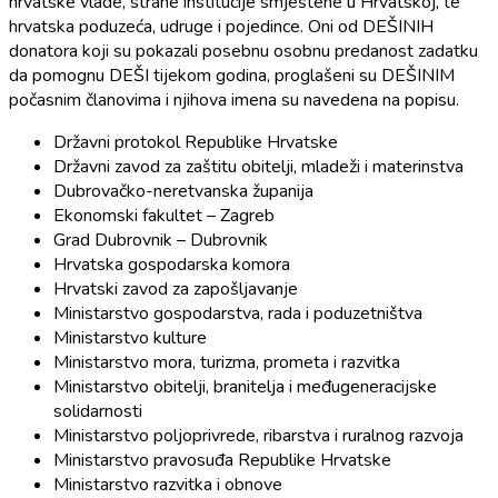
hrvatske vlade, strane institucije smještene u Hrvatskoj, te
hrvatska poduzeća, udruge i pojedince. Oni od DEŠINIH
donatora koji su pokazali posebnu osobnu predanost zadatku
da pomognu DEŠI tijekom godina, proglašeni su DEŠINIM
počasnim članovima i njihova imena su navedena na popisu.
Državni protokol Republike Hrvatske
Državni zavod za zaštitu obitelji, mladeži i materinstva
Dubrovačko-neretvanska županija
Ekonomski fakultet – Zagreb
Grad Dubrovnik – Dubrovnik
Hrvatska gospodarska komora
Hrvatski zavod za zapošljavanje
Ministarstvo gospodarstva, rada i poduzetništva
Ministarstvo kulture
Ministarstvo mora, turizma, prometa i razvitka
Ministarstvo obitelji, branitelja i međugeneracijske
solidarnosti
Ministarstvo poljoprivrede, ribarstva i ruralnog razvoja
Ministarstvo pravosuđa Republike Hrvatske
Ministarstvo razvitka i obnove