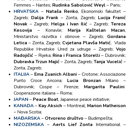
Femmes – Nantes;
Rudinka Sabolović Weyl
– Paris;
HRVATSKA
–
Nataša Renko
, Ekonomski fakultet –
Zagreb;
Dalija Frank
– Zonta, Zagreb;
Lucija Franić
Novak
– Zagreb;
Helga i Ivan Ilić
– Zagreb;
Tereza
Kesovija
– Konavle;
Marija Kaštelan Macan
,
Ministarstvo razvitka i obnove – Zagreb;
Gordana
Letica
– Zonta, Zagreb;
Cvjetana Plavša Matić
, Vlada
Republike Hrvatske Ured za udruge – Zagreb;
Vojo
Radojičić
– Rijeka;
Rina i Franica Storelli
– Dubrovnik;
Dubravka Trzun Majić
– Zonta, Zagreb;
Tanja Vucelić
–
Zonta, Zagreb;
ITALIJA
–
Ema Zuanich Albani
– Crotone; Associazione
Punto Croce Ancona;
Lucia Bronzan
Milano –
Dubrovnik; Cospe – Firenze;
Margarita Paulini
Cooperazione italiana – Roma;
JAPAN
–
Peace Boat
, Japanese peace initiative;
KANADA
–
Kay Aksich
– Montreal;
Marion Matheison
– Nova Scotia;
MAĐARSKA
–
Otvoreno društvo
– Budimpešta;
NIZOZEMSKA
–
Aerts Lief Zonta
International –