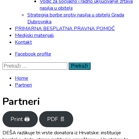
Vodič za socijalno i radno uključivanje žrtava
nasilja u obitelji
Strategija borbe protiv nasilja u obitelji Grada
Dubrovnika
PRIMARNA BESPLATNA PRAVNA POMOĆ
Medijski materijali
Kontakt
Facebook profile
Pretraži:
Home
Partneri
Partneri
Print 🖨
PDF 📄
DEŠA razlikuje tri vrste donatora iz Hrvatske: institucije