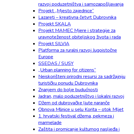
razvoj poduzetništva i samozapošljavanja
Projekt „Mjesto zajednice“
Lazareti – kreativna četvrt Dubrovnika
Projekt SKALA
Projekt MAMEC Mjere i strategije za
uravnoteženost obiteljskog života i rada
Projekt SILVIA
Platforma za ruralni razvoj Jugoistočne
Europe
SSEDAS / SUSY
„Urban planning for citizens“
Neiskorišteni prirodni resursi za sadržajniju
turističku ponudu Dubrovnika
Znanjem do bolje budućnosti
Jadran, malo poduzetništvo i lokalni razvoj
Džem od dubrovačke ljute naranče
Obnova Mlinice u selu Korita – otok Mljet
1. hrvatski festival džema, pekmeza i
marmelade
Zaštita i promicanje kulturnog nasljeđa i