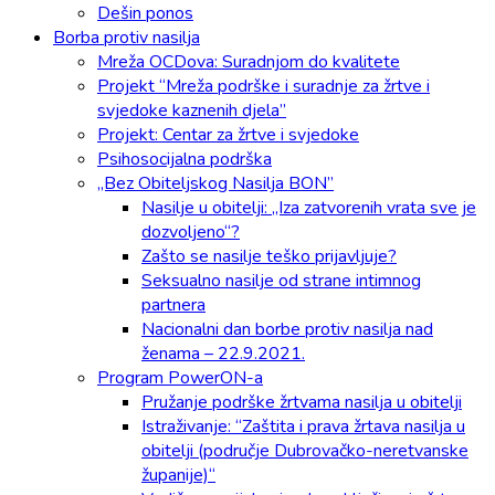
Dešin ponos
Borba protiv nasilja
Mreža OCDova: Suradnjom do kvalitete
Projekt “Mreža podrške i suradnje za žrtve i
svjedoke kaznenih djela”
Projekt: Centar za žrtve i svjedoke
Psihosocijalna podrška
„Bez Obiteljskog Nasilja BON”
Nasilje u obitelji: „Iza zatvorenih vrata sve je
dozvoljeno“?
Zašto se nasilje teško prijavljuje?
Seksualno nasilje od strane intimnog
partnera
Nacionalni dan borbe protiv nasilja nad
ženama – 22.9.2021.
Program PowerON-a
Pružanje podrške žrtvama nasilja u obitelji
Istraživanje: “Zaštita i prava žrtava nasilja u
obitelji (područje Dubrovačko-neretvanske
županije)“