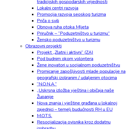
tradicijskih gospodarskih vrijednosti
Lokalni centri razvoja
Promocija razvoja seoskog turizma
Priča o svili
Obnova ruha otoka Mljeta
Priručnik – “Poduzetništvo u turizmu”
Žensko poduzetništvo u turizmu
Obrazovni projekti
Projekt „Zlatni i aktivni“ (ZA)
Pod budnim okom volontera
Žene inovatori u socijalnom poduzetništvu
Promicanje zapošljivosti mlade populacije na
geografski izoliranim / udaljenim otocima
“N.O.N.A.”
„Uskrsna izložba vještina i običaja naše
Županije
Nova znanja i vještine građana u lokalnoj
zajednici – temelj budućnosti RH u EU
M.O.T.S.
Resocijalizacija ovisnika kroz dodatnu
izobrazbu