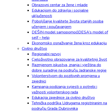
Obrazovni centar za žene i mlade
Edukacijom do zdravlja i socijalne
uključenosti
Poboljšanje kvalitete života starijih osoba
učenjem i poučavanjem
DEŠIN model samopomoćiDESA’s model of
self – help
Ekonomsko osnaživanje žena kroz edukaciju
Civilno društvo
Regionalni razvoj
Cjeloživotno obrazovanje za kvalitetniji život
Razmjenom iskustva, znanja i vještina do
dobre suradnje na području Jadranske regije
Volonterstvom do pozitivnih promjena u
zajednici
Kampanja podizanja svijesti o potrebi i
važnosti volonterskog rada
Edukacija zajednice za civilno društvo
Tehnička podrška Udrugama registriranim na
području Grada Dubrovnika