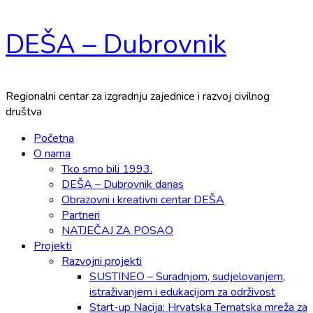
Skip
DEŠA – Dubrovnik
to
content
Regionalni centar za izgradnju zajednice i razvoj civilnog
društva
Primary
Početna
Menu
O nama
Tko smo bili 1993.
DEŠA – Dubrovnik danas
Obrazovni i kreativni centar DEŠA
Partneri
NATJEČAJ ZA POSAO
Projekti
Razvojni projekti
SUSTINEO – Suradnjom, sudjelovanjem,
istraživanjem i edukacijom za održivost
Start-up Nacija: Hrvatska Tematska mreža za