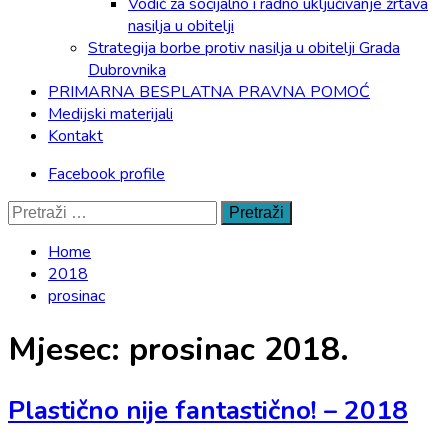
Vodič za socijalno i radno uključivanje žrtava
nasilja u obitelji
Strategija borbe protiv nasilja u obitelji Grada
Dubrovnika
PRIMARNA BESPLATNA PRAVNA POMOĆ
Medijski materijali
Kontakt
Facebook profile
Pretraži:
Home
2018
prosinac
Mjesec:
prosinac 2018.
Plastično nije fantastično! – 2018