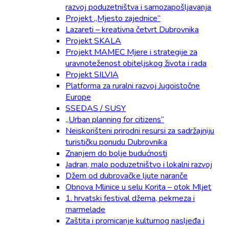
razvoj poduzetništva i samozapošljavanja
Projekt „Mjesto zajednice“
Lazareti – kreativna četvrt Dubrovnika
Projekt SKALA
Projekt MAMEC Mjere i strategije za
uravnoteženost obiteljskog života i rada
Projekt SILVIA
Platforma za ruralni razvoj Jugoistočne
Europe
SSEDAS / SUSY
„Urban planning for citizens“
Neiskorišteni prirodni resursi za sadržajniju
turističku ponudu Dubrovnika
Znanjem do bolje budućnosti
Jadran, malo poduzetništvo i lokalni razvoj
Džem od dubrovačke ljute naranče
Obnova Mlinice u selu Korita – otok Mljet
1. hrvatski festival džema, pekmeza i
marmelade
Zaštita i promicanje kulturnog nasljeđa i