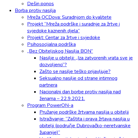
Dešin ponos
Borba protiv nasilja
Mreža OCDova: Suradnjom do kvalitete
Projekt “Mreža podrške i suradnje za žrtve i
svjedoke kaznenih djela”
Projekt: Centar za žrtve i svjedoke
Psihosocijalna podrška
„Bez Obiteljskog Nasilja BON”
Nasilje u obitelji: „Iza zatvorenih vrata sve je
dozvoljeno“?
Zašto se nasilje teško prijavljuje?
Seksualno nasilje od strane intimnog
partnera
Nacionalni dan borbe protiv nasilja nad
ženama – 22.9.2021.
Program PowerON-a
Pružanje podrške žrtvama nasilja u obitelji
Istraživanje: “Zaštita i prava žrtava nasilja u
obitelji (područje Dubrovačko-neretvanske
županije)“