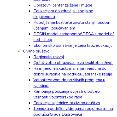
Obrazovni centar za žene i mlade
Edukacijom do zdravlja i socijalne
uključenosti
Poboljšanje kvalitete života starijih osoba
učenjem i poučavanjem
DEŠIN model samopomoćiDESA’s model of
self – help
Ekonomsko osnaživanje žena kroz edukaciju
Civilno društvo
Regionalni razvoj
Cjeloživotno obrazovanje za kvalitetniji život
Razmjenom iskustva, znanja i vještina do
dobre suradnje na području Jadranske regije
Volonterstvom do pozitivnih promjena u
zajednici
Kampanja podizanja svijesti o potrebi i
važnosti volonterskog rada
Edukacija zajednice za civilno društvo
Tehnička podrška Udrugama registriranim na
području Grada Dubrovnika