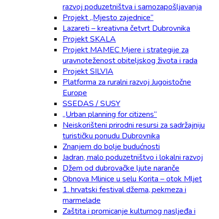
razvoj poduzetništva i samozapošljavanja
Projekt „Mjesto zajednice“
Lazareti – kreativna četvrt Dubrovnika
Projekt SKALA
Projekt MAMEC Mjere i strategije za
uravnoteženost obiteljskog života i rada
Projekt SILVIA
Platforma za ruralni razvoj Jugoistočne
Europe
SSEDAS / SUSY
„Urban planning for citizens“
Neiskorišteni prirodni resursi za sadržajniju
turističku ponudu Dubrovnika
Znanjem do bolje budućnosti
Jadran, malo poduzetništvo i lokalni razvoj
Džem od dubrovačke ljute naranče
Obnova Mlinice u selu Korita – otok Mljet
1. hrvatski festival džema, pekmeza i
marmelade
Zaštita i promicanje kulturnog nasljeđa i