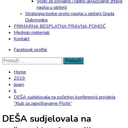
Vodič za socijalno i radno uključivanje žrtava
nasilja u obitelji
Strategija borbe protiv nasilja u obitelji Grada
Dubrovnika
PRIMARNA BESPLATNA PRAVNA POMOĆ
Medijski materijali
Kontakt
Facebook profile
Pretraži:
Home
2019
lipanj
6
DEŠA sudjelovala na početnoj konferenciji projekta
“Klub za zapošljavanje Ploče”
DEŠA sudjelovala na