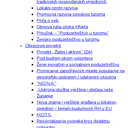
tradicijskih gospodarskih vrijednosti
Lokalni centri razvoja
Promocija razvoja seoskog turizma
Priča o svili
Obnova ruha otoka Mljeta
Priručnik – “Poduzetništvo u turizmu”
Žensko poduzetništvo u turizmu
Obrazovni projekti
Projekt „Zlatni i aktivni“ (ZA)
Pod budnim okom volontera
Žene inovatori u socijalnom poduzetništvu
Promicanje zapošljivosti mlade populacije na
geografski izoliranim / udaljenim otocima
“N.O.N.A.”
„Uskrsna izložba vještina i običaja naše
Županije
Nova znanja i vještine građana u lokalnoj
zajednici – temelj budućnosti RH u EU
M.O.T.S.
Resocijalizacija ovisnika kroz dodatnu
izobrazbu