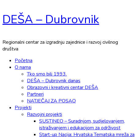
Skip
DEŠA – Dubrovnik
to
content
Regionalni centar za izgradnju zajednice i razvoj civilnog
društva
Primary
Početna
Menu
O nama
Tko smo bili 1993.
DEŠA – Dubrovnik danas
Obrazovni i kreativni centar DEŠA
Partneri
NATJEČAJ ZA POSAO
Projekti
Razvojni projekti
SUSTINEO – Suradnjom, sudjelovanjem,
istraživanjem i edukacijom za održivost
Start-up Nacija: Hrvatska Tematska mreža za