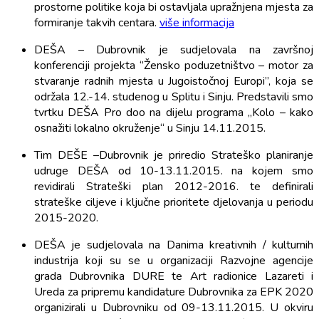
prostorne politike koja bi ostavljala upražnjena mjesta za
formiranje takvih centara.
više informacija
DEŠA – Dubrovnik je sudjelovala na završnoj
konferenciji projekta ‘’Žensko poduzetništvo – motor za
stvaranje radnih mjesta u Jugoistočnoj Europi”, koja se
održala 12.-14. studenog u Splitu i Sinju. Predstavili smo
tvrtku DEŠA Pro doo na dijelu programa „Kolo – kako
osnažiti lokalno okruženje“ u Sinju 14.11.2015.
Tim DEŠE –Dubrovnik je priredio Strateško planiranje
udruge DEŠA od 10-13.11.2015. na kojem smo
revidirali Strateški plan 2012-2016. te definirali
strateške ciljeve i ključne prioritete djelovanja u periodu
2015-2020.
DEŠA je sudjelovala na Danima kreativnih / kulturnih
industrija koji su se u organizaciji Razvojne agencije
grada Dubrovnika DURE te Art radionice Lazareti i
Ureda za pripremu kandidature Dubrovnika za EPK 2020
organizirali u Dubrovniku od 09-13.11.2015. U okviru