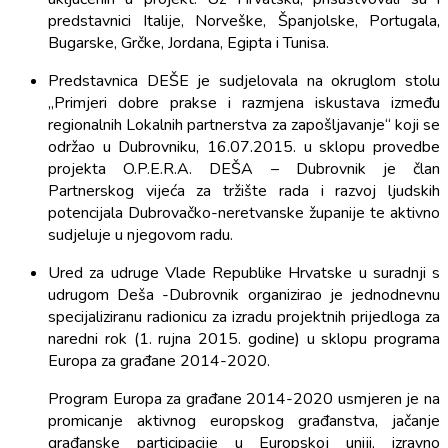
predstavnici Italije, Norveške, Španjolske, Portugala,
Bugarske, Grčke, Jordana, Egipta i Tunisa.
Predstavnica DEŠE je sudjelovala na okruglom stolu
„Primjeri dobre prakse i razmjena iskustava između
regionalnih Lokalnih partnerstva za zapošljavanje“ koji se
održao u Dubrovniku, 16.07.2015. u sklopu provedbe
projekta O.P.E.R.A. DEŠA – Dubrovnik je član
Partnerskog vijeća za tržište rada i razvoj ljudskih
potencijala Dubrovačko-neretvanske županije te aktivno
sudjeluje u njegovom radu.
Ured za udruge Vlade Republike Hrvatske u suradnji s
udrugom Deša -Dubrovnik organizirao je jednodnevnu
specijaliziranu radionicu za izradu projektnih prijedloga za
naredni rok (1. rujna 2015. godine) u sklopu programa
Europa za građane 2014-2020.
Program Europa za građane 2014-2020 usmjeren je na
promicanje aktivnog europskog građanstva, jačanje
građanske participacije u Europskoj uniji, izravno