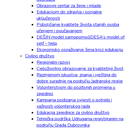
Obrazovni centar za žene i mlade
Edukacijom do zdravlja i socijalne
uključenosti
Poboljšanje kvalitete života starijih osoba
učenjem i poučavanjem
DEŠIN model samopomoćiDESA’s model of
self – help
Ekonomsko osnaživanje žena kroz edukaciju
Civilno društvo
Regionalni razvoj
Cjeloživotno obrazovanje za kvalitetniji život
Razmjenom iskustva, znanja i vještina do
dobre suradnje na području Jadranske regije
Volonterstvom do pozitivnih promjena u
zajednici
Kampanja podizanja svijesti o potrebi i
važnosti volonterskog rada
Edukacija zajednice za civilno društvo
Tehnička podrška Udrugama registriranim na
području Grada Dubrovnika