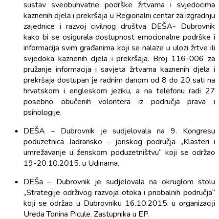
sustav sveobuhvatne podrške žrtvama i svjedocima
kaznenih djela i prekršaja u Regionalni centar za izgradnju
zajednice i razvoj civilnog društva DEŠA- Dubrovnik
kako bi se osigurala dostupnost emocionalne podrške i
informacija svim građanima koji se nalaze u ulozi žrtve ili
svjedoka kaznenih djela i prekršaja. Broj 116-006 za
pružanje informacija i savjeta žrtvama kaznenih djela i
prekršaja dostupan je radnim danom od 8 do 20 sati na
hrvatskom i engleskom jeziku, a na telefonu radi 27
posebno obučenih volontera iz područja prava i
psihologije.
DEŠA – Dubrovnik je sudjelovala na 9. Kongresu
poduzetnica Jadransko – jonskog područja „Klasteri i
umrežavanje u ženskom poduzetništvu“ koji se održao
19-20.10.2015. u Udinama.
DEŠa – Dubrovnik je sudjelovala na okruglom stolu
„Strategije održivog razvoja otoka i priobalnih područja“
koji se održao u Dubrovniku 16.10.2015. u organizaciji
Ureda Tonina Picule, Zastupnika u EP.