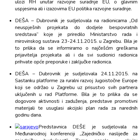
ulozi RH unutar razvojne suradnje EU, o glavnim
uspjesima ali i izazovima EU politika razvojne suradnje.
DEŠA – Dubrovnik je sudjelovala na radionicama „Od
neuspješnih projekata do dodjele bespovratnih
sredstava“ koje je priredilo Ministarstvo rada i
mirovinskog sustava 23-24.11.2015. u Zagrebu. Bila je
to prilika da se informiramo o najčešćim greškama
prijavitelja projekata ali i da svi sudionici radionica
prihvate opće preporuke i zaključke radionica.
DEŠA – Dubrovnik je sudjelovala 24.11.2015. na
Sastanku platforme za ruralni razvoj Jugoistočne Europe
koji se održao u Zagrebu uz prisustvo svih partnera
uključenih u rad Platforme. Bila je to prilika da se
dogovore aktivnosti i zaduženja, predstave promotivni
materijali te usuglasi akcijski plan rada za narednih
godinu dana.
Predstavnica DEŠE je sudjelovala na
Međunarodnoj konferenciji „Zajedničko naslijeđe za