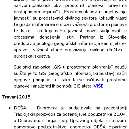
nazivom „Zakonski okvir prostornih planova i pravo na
pristup informacijama“ i „Prostorni planovi i sudjelovanje
javnosti“ su predstavnici civilnog sektora, lokalnih vlasti
te građani informirani o ulozi i važnosti prostornih planova
te kako i na koji način javnost može sudjelovati u
procesima donošenja istih. Partner iz Slovenije
predstavio je ulogu geografskih informacija kao dijela e-
uprave i važnost uloge organizacija civilnog društva –
europska iskustva.
Sudionici radionica „GIS u prostornom planiranju“ naučili
su što je to GIS (Geografsko Informacijski Sustav), način
njegove primjene te kako lakše iščitavati prostorne
planove i analizirati ih pomoću GIS alata.
VIŠE
Travanj 2015.
DEŠA – Dubrovnik je sudjelovala na prezentaciji
Tradicijskih proizvoda za potencijalne poduzetnike 21.04.
u Dubrovniku u organizaciji Upravnog odjela za turizam,
pomorstvo, poduzetništvo i energetiku. DEŠA je partner