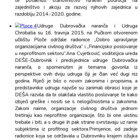
te potaknuti stanovništvo ruralnih područja na
zajedništvo i akciju za razvoj njihovih zajednica u
razdoblju 2014.-2020. godine.
Udruge Dubrovačka naranča i Udruga
Chrobatia su 16. travnja 2015. na Pučkom otvorenom
učilištu Ploče održale radionice „Dobro upravljanje
organizacijama civilnog društva“ i „Financijsko poslovanje
u neprofitnom sektoru“.Ana Cvjetković, voditeljica ureda
DEŠE-Dubrovnik i predsjednica udruge Dubrovačka
naranča, o spomenutim je temama govorila iz
perspektive ovih dviju udruga čiji je član već dugi niz
godina. Riječi je bilo o novim zakonima i propisima, a
predstavnike udruga najviše su zanimali obrasci koje je
DEŠA razvila da bi olakšala vlastito poslovanje te kako
izbjeći greške i nositi se s nelogičnostima u zakonima.
Zakoni naime, organizacije civilnog društva jednom
tretiraju kao neprofitne organizacije, što bi one uistinu
trebale i biti, a s druge ih pak strane svrstavaju uz rame
subjektima iz profitnog sektora.Primjerice, od zadnje
radionice koja se održavala u Dubrovniku krajem ožujka