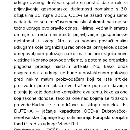
udruge civilnog društva uspjele su postići da se rok za
prijavljivanje gospodarske djelatnosti pomakne s 30.
ožujka na 30. rujna 2015. OCD-i se zasad mogu samo
nadati da će se u međuvremenu iskristalizirati na koje se
točno udruge ovo pravilo odnosi. Naime, većina ih smatra
da nije u redu nametnuti prijavljivanje gospodarske
djelatnosti i svega što to za sobom povlači malim
udrugama koje organiziraju radionice za, primjerice, osobe
u nepovoljnom položaju na kojima sudionici stječu nove
vještine i korisno provode vrijeme, a potom se organizira
prigodna prodaja nastalih artikala. No, kako onda
osigurati da ta udruga ne bude u povlaštenom položaju
pred nekim malim proizvođačem koji te iste artikle
proizvodi i pritom plaća sve tražene poreze i davanja,
pitanje je koje dodatno komplicira ovu temu, kako za one
koji zakone donose, tako za one nad kojima se ti zakoni
provode.Radionice su održane u sklopu projekta E-
DUTEKA – jačanje kapaciteta OCD-a Dubrovačko-
neretvanske županije koji sufinanciraju Europski socijalni
fond i Ured za udruge Vlade RH.