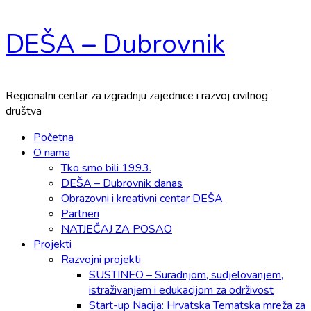
Skip
DEŠA – Dubrovnik
to
content
Regionalni centar za izgradnju zajednice i razvoj civilnog
društva
Primary
Početna
Menu
O nama
Tko smo bili 1993.
DEŠA – Dubrovnik danas
Obrazovni i kreativni centar DEŠA
Partneri
NATJEČAJ ZA POSAO
Projekti
Razvojni projekti
SUSTINEO – Suradnjom, sudjelovanjem,
istraživanjem i edukacijom za održivost
Start-up Nacija: Hrvatska Tematska mreža za