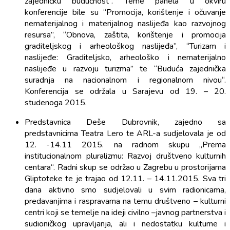
zajedničku budućnost“. Teme panela u okviru
konferencije bile su “Promocija, korištenje i očuvanje
nematerijalnog i materijalnog naslijeđa kao razvojnog
resursa”, “Obnova, zaštita, korištenje i promocija
graditeljskog i arheološkog naslijeđa”, “Turizam i
naslijeđe: Graditeljsko, arheološko i nematerijalno
naslijeđe u razvoju turizma” te “Buduća zajednička
suradnja na nacionalnom i regionalnom nivou“.
Konferencija se održala u Sarajevu od 19. – 20.
studenoga 2015.
Predstavnica Deše Dubrovnik, zajedno sa
predstavnicima Teatra Lero te ARL-a sudjelovala je od
12. -14.11 2015. na radnom skupu „Prema
institucionalnom pluralizmu: Razvoj društveno kulturnih
centara“. Radni skup se održao u Zagrebu u prostorijama
Gliptoteke te je trajao od 12.11. – 14.11.2015. Sva tri
dana aktivno smo sudjelovali u svim radionicama,
predavanjima i raspravama na temu društveno – kulturni
centri koji se temelje na ideji civilno –javnog partnerstva i
sudioničkog upravljanja, ali i nedostatku kulturne i