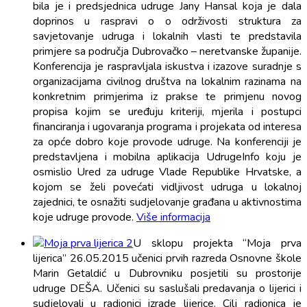
bila je i predsjednica udruge Jany Hansal koja je dala
doprinos u raspravi o o održivosti struktura za
savjetovanje udruga i lokalnih vlasti te predstavila
primjere sa područja Dubrovačko – neretvanske županije.
Konferencija je raspravljala iskustva i izazove suradnje s
organizacijama civilnog društva na lokalnim razinama na
konkretnim primjerima iz prakse te primjenu novog
propisa kojim se uređuju kriteriji, mjerila i postupci
financiranja i ugovaranja programa i projekata od interesa
za opće dobro koje provode udruge. Na konferenciji je
predstavljena i mobilna aplikacija UdrugeInfo koju je
osmislio Ured za udruge Vlade Republike Hrvatske, a
kojom se želi povećati vidljivost udruga u lokalnoj
zajednici, te osnažiti sudjelovanje građana u aktivnostima
koje udruge provode.
Više informacija
U sklopu projekta “Moja prva
lijerica” 26.05.2015 učenici prvih razreda Osnovne škole
Marin Getaldić u Dubrovniku posjetili su prostorije
udruge DEŠA. Učenici su saslušali predavanja o lijerici i
sudjelovali u radionici izrade lijerice. Cilj radionica je