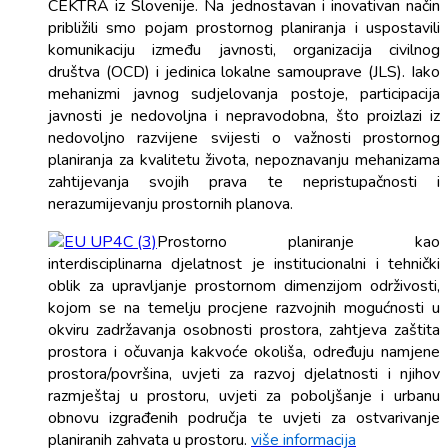
CEKTRA iz Slovenije. Na jednostavan i inovativan način
približili smo pojam prostornog planiranja i uspostavili
komunikaciju između javnosti, organizacija civilnog
društva (OCD) i jedinica lokalne samouprave (JLS). Iako
mehanizmi javnog sudjelovanja postoje, participacija
javnosti je nedovoljna i nepravodobna, što proizlazi iz
nedovoljno razvijene svijesti o važnosti prostornog
planiranja za kvalitetu života, nepoznavanju mehanizama
zahtijevanja svojih prava te nepristupačnosti i
nerazumijevanju prostornih planova.
Prostorno planiranje kao
interdisciplinarna djelatnost je institucionalni i tehnički
oblik za upravljanje prostornom dimenzijom održivosti,
kojom se na temelju procjene razvojnih mogućnosti u
okviru zadržavanja osobnosti prostora, zahtjeva zaštita
prostora i očuvanja kakvoće okoliša, određuju namjene
prostora/površina, uvjeti za razvoj djelatnosti i njihov
razmještaj u prostoru, uvjeti za poboljšanje i urbanu
obnovu izgrađenih područja te uvjeti za ostvarivanje
planiranih zahvata u prostoru.
više informacija