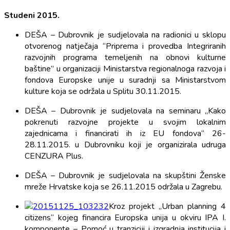
Studeni 2015
.
DEŠA – Dubrovnik je sudjelovala na radionici u sklopu
otvorenog natječaja “Priprema i provedba Integriranih
razvojnih programa temeljenih na obnovi kulturne
baštine” u organizaciji Ministarstva regionalnoga razvoja i
fondova Europske unije u suradnji sa Ministarstvom
kulture koja se održala u Splitu 30.11.2015.
DEŠA – Dubrovnik je sudjelovala na seminaru „Kako
pokrenuti razvojne projekte u svojim lokalnim
zajednicama i financirati ih iz EU fondova“ 26-
28.11.2015. u Dubrovniku koji je organizirala udruga
CENZURA Plus.
DEŠA – Dubrovnik je sudjelovala na skupštini Ženske
mreže Hrvatske koja se 26.11.2015 održala u Zagrebu.
Kroz projekt „Urban planning 4
citizens“ kojeg financira Europska unija u okviru IPA I.
komponente – Pomoć u tranziciji i izgradnja institucija i