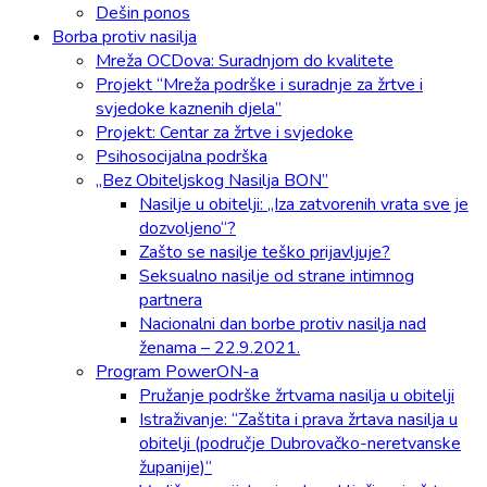
Dešin ponos
Borba protiv nasilja
Mreža OCDova: Suradnjom do kvalitete
Projekt “Mreža podrške i suradnje za žrtve i
svjedoke kaznenih djela”
Projekt: Centar za žrtve i svjedoke
Psihosocijalna podrška
„Bez Obiteljskog Nasilja BON”
Nasilje u obitelji: „Iza zatvorenih vrata sve je
dozvoljeno“?
Zašto se nasilje teško prijavljuje?
Seksualno nasilje od strane intimnog
partnera
Nacionalni dan borbe protiv nasilja nad
ženama – 22.9.2021.
Program PowerON-a
Pružanje podrške žrtvama nasilja u obitelji
Istraživanje: “Zaštita i prava žrtava nasilja u
obitelji (područje Dubrovačko-neretvanske
županije)“