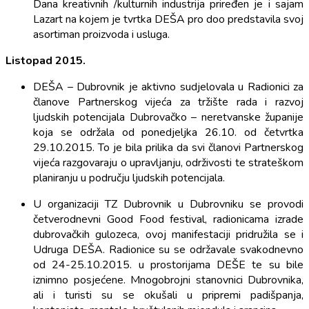
Dana kreativnih /kulturnih industrija priređen je i sajam
Lazart na kojem je tvrtka DEŠA pro doo predstavila svoj
asortiman proizvoda i usluga.
Listopad 2015.
DEŠA – Dubrovnik je aktivno sudjelovala u Radionici za
članove Partnerskog vijeća za tržište rada i razvoj
ljudskih potencijala Dubrovačko – neretvanske županije
koja se održala od ponedjeljka 26.10. od četvrtka
29.10.2015. To je bila prilika da svi članovi Partnerskog
vijeća razgovaraju o upravljanju, održivosti te strateškom
planiranju u području ljudskih potencijala.
U organizaciji TZ Dubrovnik u Dubrovniku se provodi
četverodnevni Good Food festival, radionicama izrade
dubrovačkih gulozeca, ovoj manifestaciji pridružila se i
Udruga DEŠA. Radionice su se održavale svakodnevno
od 24-25.10.2015. u prostorijama DEŠE te su bile
iznimno posjećene. Mnogobrojni stanovnici Dubrovnika,
ali i turisti su se okušali u pripremi padišpanja,