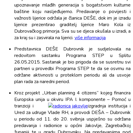
upoznavanje mlađih generacija s bogatstvom kulturne
baštine koju nasljeđujemo. Predavanje o povijesti i
važnosti lijerice održala je članica DEŠE, dok im je izradu
lijerice prezentirao graditelj lijerice Maro Kola iz
Dubrovačkog primorja. Sva su se djeca okušala u izradi, a
za kraj su i zasvirala na lijerici.
više informacija
Predstavnica DEŠE Dubrovnik je sudjelovala na
redovitom sastanku Programa STEP u Splitu
26.05.2015. Sastanak je bio prigoda da se susretnu svi
partneri u provedbi Programa STEP te da se osvrnu na
održane aktivnosti u proteklom periodu ali da usvoje
plan rada za naredni period.
Kroz projekt „Urban planning 4 citizens“ kojeg financira
Europska unija u okviru IPA I. komponente – Pomoć u
tranziciji i
izgradnja institucija i
Ured za udruge Vlade RH, a provodi DEŠA – Dubrovnik
u periodu od 11. do 20. svibnja uspješno su održana
predavanja i radionice u općini Jakovlje, Zagrebačkoj
županiji te u gradu Dubrovniku. Na predavanjima pod