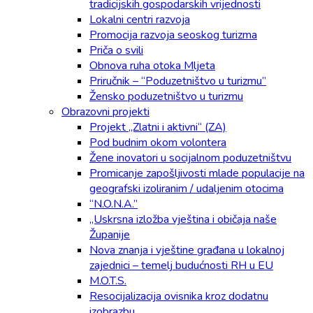
tradicijskih gospodarskih vrijednosti
Lokalni centri razvoja
Promocija razvoja seoskog turizma
Priča o svili
Obnova ruha otoka Mljeta
Priručnik – “Poduzetništvo u turizmu”
Žensko poduzetništvo u turizmu
Obrazovni projekti
Projekt „Zlatni i aktivni“ (ZA)
Pod budnim okom volontera
Žene inovatori u socijalnom poduzetništvu
Promicanje zapošljivosti mlade populacije na
geografski izoliranim / udaljenim otocima
“N.O.N.A.”
„Uskrsna izložba vještina i običaja naše
Županije
Nova znanja i vještine građana u lokalnoj
zajednici – temelj budućnosti RH u EU
M.O.T.S.
Resocijalizacija ovisnika kroz dodatnu
izobrazbu