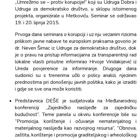
„Umrežimo se – protiv korupcije!“ koji su Udruga Dobra i
Udruga za demokratsko društvo, u sklopu istoimenog
projekta, organizirale u Metkoviću. Seminar se održavao
19. i 20. lipnja 2015.
Prvoga dana seminara o korupciji i uz nju vezanim rizicima
prilikom javne nabave te europskim praksama govorio je
dr. Neven Šimac iz Udruge za demokratsko društvo, dok
je o pravu na pristup informacijama za transparentniji rad
lokalne vlasti prisutne informirao Hrvoje Vindakijević iz
Ureda povjerenice za informiranje. Drugoga dana
sudionici su s trenerima učili o policy analizi, njezinim
prednostima pri donošenju javnih politika, kako je izraditi
i gdje se sve ona može koristiti.
Predstavnica DEŠE je sudjelovala na Međunarodnoj
konferenciji „Zajedničko naslijeđe za zajedničku
budućnost“. Teme panela u okviru konferencije bile su
“Promocija, korištenje i očuvanje nematerijalnog i
materijalnog naslijeđa kao razvojnog resursa”, “Obnova,
zaštita, korištenje i promocija graditeljskog i arheološkog