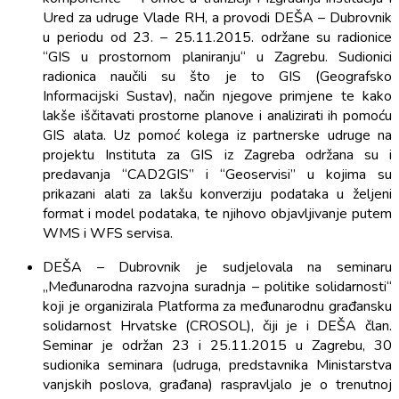
Ured za udruge Vlade RH, a provodi DEŠA – Dubrovnik
u periodu od 23. – 25.11.2015. održane su radionice
“GIS u prostornom planiranju“ u Zagrebu. Sudionici
radionica naučili su što je to GIS (Geografsko
Informacijski Sustav), način njegove primjene te kako
lakše iščitavati prostorne planove i analizirati ih pomoću
GIS alata. Uz pomoć kolega iz partnerske udruge na
projektu Instituta za GIS iz Zagreba održana su i
predavanja “CAD2GIS” i “Geoservisi” u kojima su
prikazani alati za lakšu konverziju podataka u željeni
format i model podataka, te njihovo objavljivanje putem
WMS i WFS servisa.
DEŠA – Dubrovnik je sudjelovala na seminaru
„Međunarodna razvojna suradnja – politike solidarnosti“
koji je organizirala Platforma za međunarodnu građansku
solidarnost Hrvatske (CROSOL), čiji je i DEŠA član.
Seminar je održan 23 i 25.11.2015 u Zagrebu, 30
sudionika seminara (udruga, predstavnika Ministarstva
vanjskih poslova, građana) raspravljalo je o trenutnoj