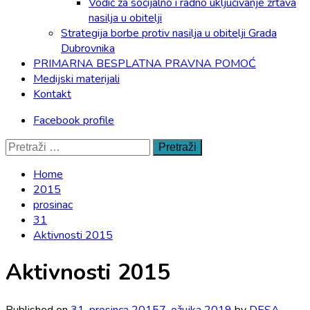
Vodič za socijalno i radno uključivanje žrtava
nasilja u obitelji
Strategija borbe protiv nasilja u obitelji Grada
Dubrovnika
PRIMARNA BESPLATNA PRAVNA POMOĆ
Medijski materijali
Kontakt
Facebook profile
Pretraži:
Home
2015
prosinac
31
Aktivnosti 2015
Aktivnosti 2015
Published on
31. prosinca 2015
7. ožujka 2019
by
DESA -