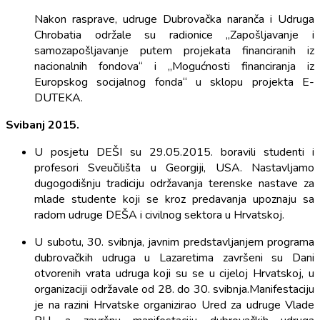
Nakon rasprave, udruge Dubrovačka naranča i Udruga
Chrobatia održale su radionice „Zapošljavanje i
samozapošljavanje putem projekata financiranih iz
nacionalnih fondova“ i „Mogućnosti financiranja iz
Europskog socijalnog fonda“ u sklopu projekta E-
DUTEKA.
Svibanj 2015.
U posjetu DEŠI su 29.05.2015. boravili studenti i
profesori Sveučilišta u Georgiji, USA. Nastavljamo
dugogodišnju tradiciju održavanja terenske nastave za
mlade studente koji se kroz predavanja upoznaju sa
radom udruge DEŠA i civilnog sektora u Hrvatskoj.
U subotu, 30. svibnja, javnim predstavljanjem programa
dubrovačkih udruga u Lazaretima završeni su Dani
otvorenih vrata udruga koji su se u cijeloj Hrvatskoj, u
organizaciji održavale od 28. do 30. svibnja.Manifestaciju
je na razini Hrvatske organizirao Ured za udruge Vlade