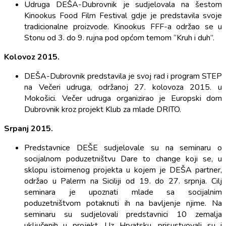
Udruga DEŠA-Dubrovnik je sudjelovala na šestom
Kinookus Food Film Festival gdje je predstavila svoje
tradicionalne proizvode. Kinookus FFF-a održao se u
Stonu od 3. do 9. rujna pod općom temom “Kruh i duh”.
Kolovoz 2015.
DEŠA-Dubrovnik predstavila je svoj rad i program STEP
na Večeri udruga, održanoj 27. kolovoza 2015. u
Mokošici. Večer udruga organizirao je Europski dom
Dubrovnik kroz projekt Klub za mlade DRITO.
Srpanj 2015.
Predstavnice DEŠE sudjelovale su na seminaru o
socijalnom poduzetništvu Dare to change koji se, u
sklopu istoimenog projekta u kojem je DEŠA partner,
održao u Palerm na Siciliji od 19. do 27. srpnja. Cilj
seminara je upoznati mlade sa socijalnim
poduzetništvom potaknuti ih na bavljenje njime. Na
seminaru su sudjelovali predstavnici 10 zemalja
uključenih u projekt. Uz Hrvatsku, prisustvovali su i