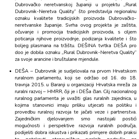
Dubrovačko neretvanskoj županiji u projektu „Rural
Dubrovnik-Neretva Quality“ što predstavlja regionalnu
oznaku kvalitete tradicijskih proizvoda Dubrovačko-
neretvanske županije. Svrha ovog projekta je zaštita,
očuvanje i promocija tradicijskih proizvoda, s ciljem
poticanja njihove proizvodnje, podizanja kvalitete i što
boljeg plasmana na tržištu. DEŠINA tvrtka DEŠA pro
doo je dobila oznaku „Rural Dubrovnik-Neretva Quality“
za svoje arancine i bruštulane mjendule.
DEŠA – Dubrovnik je sudjelovala na prvom Hrvatskom
ruralnom parlamentu, koji se održao od 16. do 18.
travnja 2015. u Baranji u organizaciji Hrvatska mreža za
ruralni razvoj – HMRR, čiji je i DEŠa član. Cilj nacionalnog
ruralnog parlamenta je uvažiti glas ruralnih zajednica, u
kojima stanovnici imaju priliku utjecati na politiku i
provedbu ruralnoj razvoja te jačati veze i partnerstva.
Zajedničkim djelovanjem smo nastojali postići
mogućnosti i perspektive razvoja ruralnih područja,
podijeliti dobra iskustva i prikazati primjere dobrih praksi