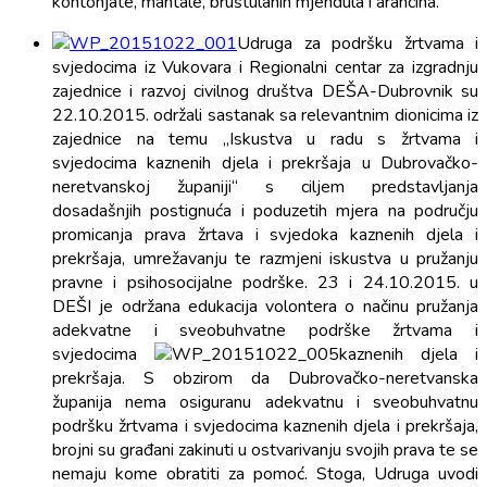
kontonjate, mantale, bruštulanih mjendula i arancina.
Udruga za podršku žrtvama i
svjedocima iz Vukovara i Regionalni centar za izgradnju
zajednice i razvoj civilnog društva DEŠA-Dubrovnik su
22.10.2015. održali sastanak sa relevantnim dionicima iz
zajednice na temu „Iskustva u radu s žrtvama i
svjedocima kaznenih djela i prekršaja u Dubrovačko-
neretvanskoj županiji“ s ciljem predstavljanja
dosadašnjih postignuća i poduzetih mjera na području
promicanja prava žrtava i svjedoka kaznenih djela i
prekršaja, umrežavanju te razmjeni iskustva u pružanju
pravne i psihosocijalne podrške. 23 i 24.10.2015. u
DEŠI je održana edukacija volontera o načinu pružanja
adekvatne i sveobuhvatne podrške žrtvama i
svjedocima
kaznenih djela i
prekršaja. S obzirom da Dubrovačko-neretvanska
županija nema osiguranu adekvatnu i sveobuhvatnu
podršku žrtvama i svjedocima kaznenih djela i prekršaja,
brojni su građani zakinuti u ostvarivanju svojih prava te se
nemaju kome obratiti za pomoć. Stoga, Udruga uvodi