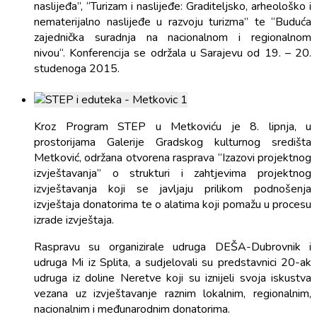
naslijeđa”, “Turizam i naslijeđe: Graditeljsko, arheološko i
nematerijalno naslijeđe u razvoju turizma” te “Buduća
zajednička suradnja na nacionalnom i regionalnom
nivou“. Konferencija se održala u Sarajevu od 19. – 20.
studenoga 2015.
Kroz Program STEP u Metkoviću je 8. lipnja, u
prostorijama Galerije Gradskog kulturnog središta
Metković, održana otvorena rasprava “Izazovi projektnog
izvještavanja” o strukturi i zahtjevima projektnog
izvještavanja koji se javljaju prilikom podnošenja
izvještaja donatorima te o alatima koji pomažu u procesu
izrade izvještaja.
Raspravu su organizirale udruga DEŠA-Dubrovnik i
udruga Mi iz Splita, a sudjelovali su predstavnici 20-ak
udruga iz doline Neretve koji su iznijeli svoja iskustva
vezana uz izvještavanje raznim lokalnim, regionalnim,
nacionalnim i međunarodnim donatorima.