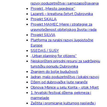
razvoj poduzetništva i samozapošljavanja
Projekt „Mjesto zajednice“
Lazareti – kreativna četvrt Dubrovnika
Projekt SKALA
Projekt MAMEC Mjere i strategije za
uravnoteženost obiteljskog života i rada
Projekt SILVIA
Platforma za ruralni razvoj Jugoistočne
Europe
SSEDAS / SUSY
„Urban planning for citizens“
Neiskorišteni prirodni resursi za sadržajniju
turističku ponudu Dubrovnika
Znanjem do bolje budućnosti
Jadran, malo poduzetništvo i lokalni razvoj
Džem od dubrovačke ljute naranče
Obnova Mlinice u selu Korita – otok Mljet
1. hrvatski festival džema, pekmeza i
marmelade
Zaštita i promicanje kulturnog nasljeđa i