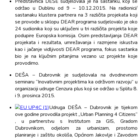
Predstavnica DEŠE sudjelovala je na sastanku, koji se
održao u Dublinu od 9 – 10.12.2015. Na radionici/
sastanaku klustera partnera na 3 različita projekata koji
se provode u sklopu DEAR programa sudjelovalo je oko
24 sudionika koji su uključeni u tri različita projekta koje
podupire Europska komisija. Osim predstavljanja DEAR
projekata i rezultata, umrežavanja i razmjene iskustva
kao i jačanje vidljivosti DEAR programa, fokus sastanka
bio je na ključnim pitanjima vezano uz projekte koje
provodimo.
DEŠA – Dubrovnik je sudjelovala na dvodnevnom
seminaru “Inovativnim projektima ka održivom razvoju” u
organizaciji udruge Cenzura plus koji se održao u Splitu 8.
i 9. prosinca 2015.
Udruga DEŠA – Dubrovnik je tijekom
ove godine provodila projekt „Urban Planning 4 Citizens“
, u partnerstvu s Institutom za GIS, Gradom
Dubrovnikom, odjelom za urbanizam, prostorno
planiranje i zaštitu okoliša, Općinom Jakovlje i Zavodom