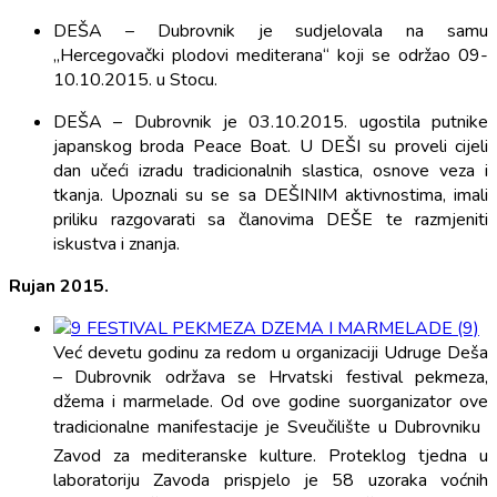
DEŠA – Dubrovnik je sudjelovala na samu
„Hercegovački plodovi mediterana“ koji se održao 09-
10.10.2015. u Stocu.
DEŠA – Dubrovnik je 03.10.2015. ugostila putnike
japanskog broda Peace Boat. U DEŠI su proveli cijeli
dan učeći izradu tradicionalnih slastica, osnove veza i
tkanja. Upoznali su se sa DEŠINIM aktivnostima, imali
priliku razgovarati sa članovima DEŠE te razmjeniti
iskustva i znanja.
Rujan 2015.
Već devetu godinu za redom u organizaciji Udruge Deša
– Dubrovnik održava se Hrvatski festival pekmeza,
džema i marmelade. Od ove godine suorganizator ove
tradicionalne manifestacije je Sveučilište u Dubrovniku 
Zavod za mediteranske kulture. Proteklog tjedna u
laboratoriju Zavoda prispjelo je 58 uzoraka voćnih