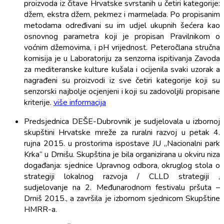
proizvoda iz čitave Hrvatske svrstanih u četiri kategorije:
džem, ekstra džem, pekmez i marmelada. Po propisanim
metodama određivani su im udjel ukupnih šećera kao
osnovnog parametra koji je propisan Pravilnikom o
voćnim džemovima, i pH vrijednost. Peteročlana stručna
komisija je u Laboratoriju za senzorna ispitivanja Zavoda
za mediteranske kulture kušala i ocijenila svaki uzorak a
nagrađeni su proizvodi iz sve četiri kategorije koji su
senzorski najbolje ocjenjeni i koji su zadovoljili propisane
kriterije.
više informacija
Predsjednica DEŠE-Dubrovnik je sudjelovala u izbornoj
skupštini Hrvatske mreže za ruralni razvoj u petak 4.
rujna 2015. u prostorima ispostave JU „Nacionalni park
Krka“ u Drnišu. Skupština je bila organizirana u okviru niza
događanja: sjednice Upravnog odbora, okruglog stola o
strategiji lokalnog razvoja / CLLD strategiji ,
sudjelovanje na 2. Međunarodnom festivalu pršuta –
Drniš 2015., a završila je izbornom sjednicom Skupštine
HMRR-a.