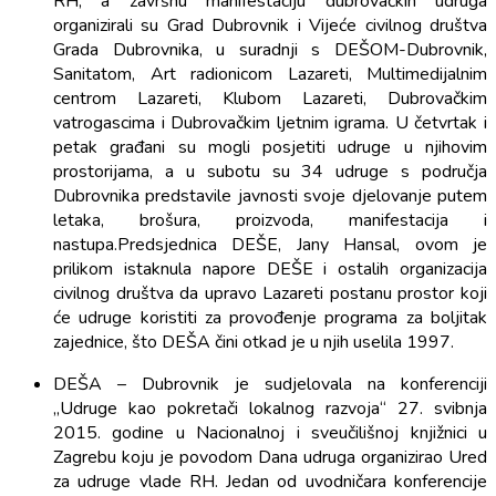
RH, a završnu manifestaciju dubrovačkih udruga
organizirali su Grad Dubrovnik i Vijeće civilnog društva
Grada Dubrovnika, u suradnji s DEŠOM-Dubrovnik,
Sanitatom, Art radionicom Lazareti, Multimedijalnim
centrom Lazareti, Klubom Lazareti, Dubrovačkim
vatrogascima i Dubrovačkim ljetnim igrama. U četvrtak i
petak građani su mogli posjetiti udruge u njihovim
prostorijama, a u subotu su 34 udruge s područja
Dubrovnika predstavile javnosti svoje djelovanje putem
letaka, brošura, proizvoda, manifestacija i
nastupa.Predsjednica DEŠE, Jany Hansal, ovom je
prilikom istaknula napore DEŠE i ostalih organizacija
civilnog društva da upravo Lazareti postanu prostor koji
će udruge koristiti za provođenje programa za boljitak
zajednice, što DEŠA čini otkad je u njih uselila 1997.
DEŠA – Dubrovnik je sudjelovala na konferenciji
„Udruge kao pokretači lokalnog razvoja“ 27. svibnja
2015. godine u Nacionalnoj i sveučilišnoj knjižnici u
Zagrebu koju je povodom Dana udruga organizirao Ured
za udruge vlade RH. Jedan od uvodničara konferencije