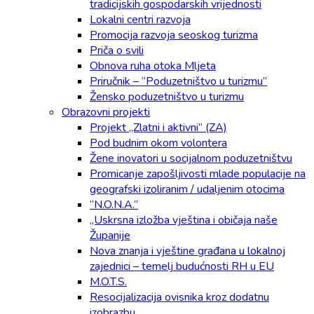
tradicijskih gospodarskih vrijednosti
Lokalni centri razvoja
Promocija razvoja seoskog turizma
Priča o svili
Obnova ruha otoka Mljeta
Priručnik – “Poduzetništvo u turizmu”
Žensko poduzetništvo u turizmu
Obrazovni projekti
Projekt „Zlatni i aktivni“ (ZA)
Pod budnim okom volontera
Žene inovatori u socijalnom poduzetništvu
Promicanje zapošljivosti mlade populacije na
geografski izoliranim / udaljenim otocima
“N.O.N.A.”
„Uskrsna izložba vještina i običaja naše
Županije
Nova znanja i vještine građana u lokalnoj
zajednici – temelj budućnosti RH u EU
M.O.T.S.
Resocijalizacija ovisnika kroz dodatnu
izobrazbu