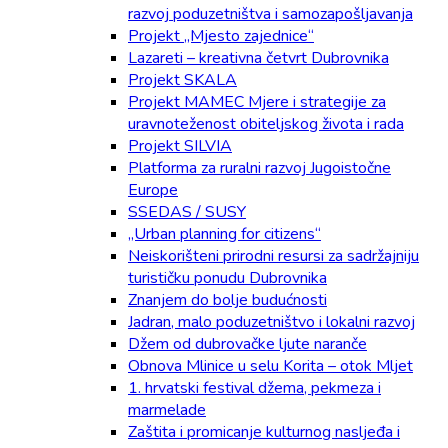
razvoj poduzetništva i samozapošljavanja
Projekt „Mjesto zajednice“
Lazareti – kreativna četvrt Dubrovnika
Projekt SKALA
Projekt MAMEC Mjere i strategije za
uravnoteženost obiteljskog života i rada
Projekt SILVIA
Platforma za ruralni razvoj Jugoistočne
Europe
SSEDAS / SUSY
„Urban planning for citizens“
Neiskorišteni prirodni resursi za sadržajniju
turističku ponudu Dubrovnika
Znanjem do bolje budućnosti
Jadran, malo poduzetništvo i lokalni razvoj
Džem od dubrovačke ljute naranče
Obnova Mlinice u selu Korita – otok Mljet
1. hrvatski festival džema, pekmeza i
marmelade
Zaštita i promicanje kulturnog nasljeđa i