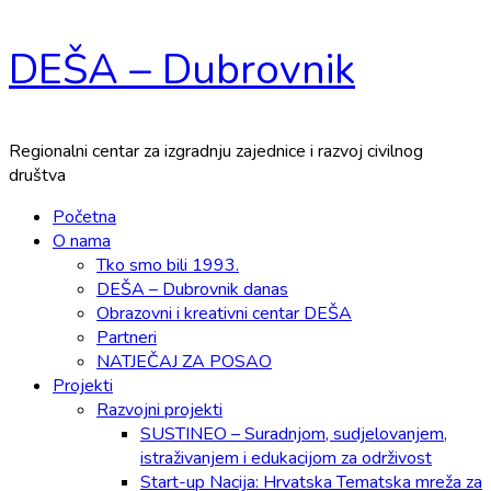
Skip
DEŠA – Dubrovnik
to
content
Regionalni centar za izgradnju zajednice i razvoj civilnog
društva
Primary
Početna
Menu
O nama
Tko smo bili 1993.
DEŠA – Dubrovnik danas
Obrazovni i kreativni centar DEŠA
Partneri
NATJEČAJ ZA POSAO
Projekti
Razvojni projekti
SUSTINEO – Suradnjom, sudjelovanjem,
istraživanjem i edukacijom za održivost
Start-up Nacija: Hrvatska Tematska mreža za