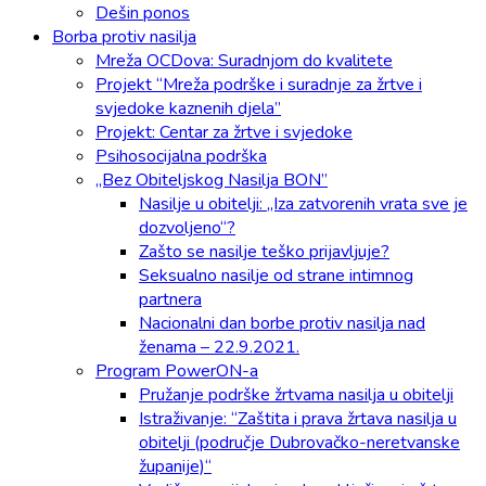
Dešin ponos
Borba protiv nasilja
Mreža OCDova: Suradnjom do kvalitete
Projekt “Mreža podrške i suradnje za žrtve i
svjedoke kaznenih djela”
Projekt: Centar za žrtve i svjedoke
Psihosocijalna podrška
„Bez Obiteljskog Nasilja BON”
Nasilje u obitelji: „Iza zatvorenih vrata sve je
dozvoljeno“?
Zašto se nasilje teško prijavljuje?
Seksualno nasilje od strane intimnog
partnera
Nacionalni dan borbe protiv nasilja nad
ženama – 22.9.2021.
Program PowerON-a
Pružanje podrške žrtvama nasilja u obitelji
Istraživanje: “Zaštita i prava žrtava nasilja u
obitelji (područje Dubrovačko-neretvanske
županije)“