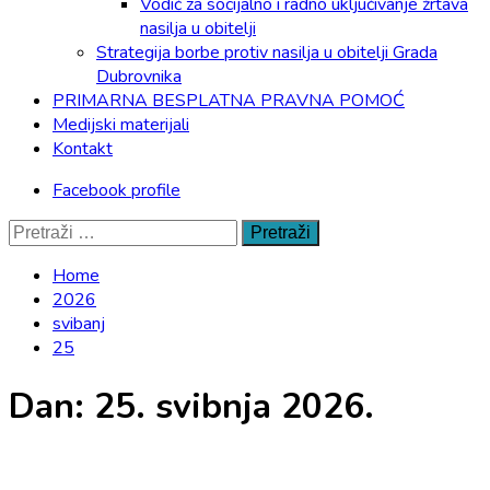
Vodič za socijalno i radno uključivanje žrtava
nasilja u obitelji
Strategija borbe protiv nasilja u obitelji Grada
Dubrovnika
PRIMARNA BESPLATNA PRAVNA POMOĆ
Medijski materijali
Kontakt
Facebook profile
Pretraži:
Home
2026
svibanj
25
Dan:
25. svibnja 2026.