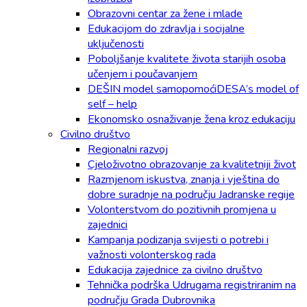
Obrazovni centar za žene i mlade
Edukacijom do zdravlja i socijalne
uključenosti
Poboljšanje kvalitete života starijih osoba
učenjem i poučavanjem
DEŠIN model samopomoćiDESA’s model of
self – help
Ekonomsko osnaživanje žena kroz edukaciju
Civilno društvo
Regionalni razvoj
Cjeloživotno obrazovanje za kvalitetniji život
Razmjenom iskustva, znanja i vještina do
dobre suradnje na području Jadranske regije
Volonterstvom do pozitivnih promjena u
zajednici
Kampanja podizanja svijesti o potrebi i
važnosti volonterskog rada
Edukacija zajednice za civilno društvo
Tehnička podrška Udrugama registriranim na
području Grada Dubrovnika