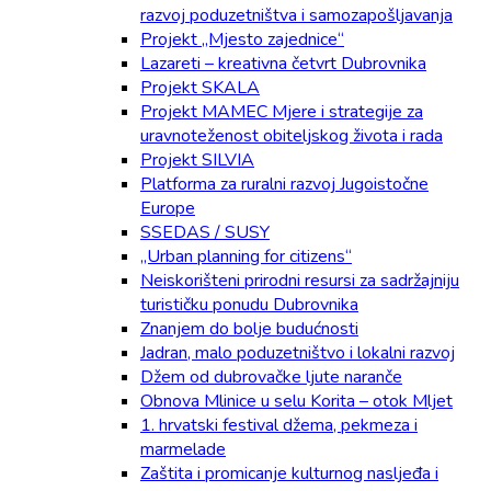
razvoj poduzetništva i samozapošljavanja
Projekt „Mjesto zajednice“
Lazareti – kreativna četvrt Dubrovnika
Projekt SKALA
Projekt MAMEC Mjere i strategije za
uravnoteženost obiteljskog života i rada
Projekt SILVIA
Platforma za ruralni razvoj Jugoistočne
Europe
SSEDAS / SUSY
„Urban planning for citizens“
Neiskorišteni prirodni resursi za sadržajniju
turističku ponudu Dubrovnika
Znanjem do bolje budućnosti
Jadran, malo poduzetništvo i lokalni razvoj
Džem od dubrovačke ljute naranče
Obnova Mlinice u selu Korita – otok Mljet
1. hrvatski festival džema, pekmeza i
marmelade
Zaštita i promicanje kulturnog nasljeđa i