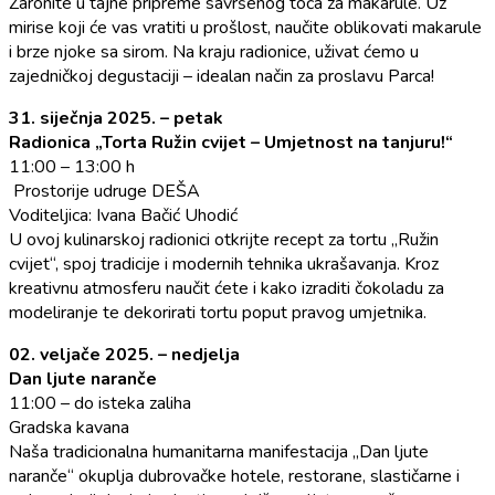
Zaronite u tajne pripreme savršenog toća za makarule. Uz
mirise koji će vas vratiti u prošlost, naučite oblikovati makarule
i brze njoke sa sirom. Na kraju radionice, uživat ćemo u
zajedničkoj degustaciji – idealan način za proslavu Parca!
31. siječnja 2025. – petak
Radionica „Torta Ružin cvijet – Umjetnost na tanjuru!“
11:00 – 13:00 h
Prostorije udruge DEŠA
Voditeljica: Ivana Bačić Uhodić
U ovoj kulinarskoj radionici otkrijte recept za tortu „Ružin
cvijet“, spoj tradicije i modernih tehnika ukrašavanja. Kroz
kreativnu atmosferu naučit ćete i kako izraditi čokoladu za
modeliranje te dekorirati tortu poput pravog umjetnika.
02. veljače 2025. – nedjelja
Dan ljute naranče
11:00 – do isteka zaliha
Gradska kavana
Naša tradicionalna humanitarna manifestacija „Dan ljute
naranče“ okuplja dubrovačke hotele, restorane, slastičarne i