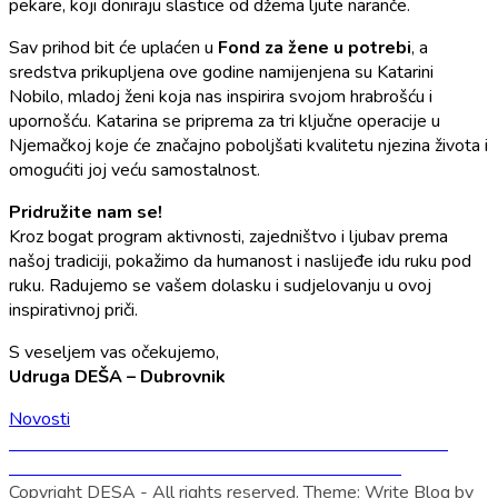
pekare, koji doniraju slastice od džema ljute naranče.
Sav prihod bit će uplaćen u
Fond za žene u potrebi
, a
sredstva prikupljena ove godine namijenjena su Katarini
Nobilo, mladoj ženi koja nas inspirira svojom hrabrošću i
upornošću. Katarina se priprema za tri ključne operacije u
Njemačkoj koje će značajno poboljšati kvalitetu njezina života i
omogućiti joj veću samostalnost.
Pridružite nam se!
Kroz bogat program aktivnosti, zajedništvo i ljubav prema
našoj tradiciji, pokažimo da humanost i naslijeđe idu ruku pod
ruku. Radujemo se vašem dolasku i sudjelovanju u ovoj
inspirativnoj priči.
S veseljem vas očekujemo,
Udruga DEŠA – Dubrovnik
Novosti
Navigacija
Previous
Previous
Sretan Božić i Novu Godinu želi Vam DEŠIN tim!
Next
post:
Next
UGOVOR O DOŽIVOTNOM UZDRŽAVANJU
objava
post:
Copyright DESA - All rights reserved.
Theme:
Write Blog
by