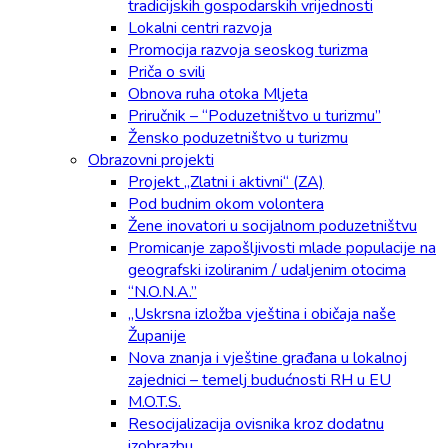
tradicijskih gospodarskih vrijednosti
Lokalni centri razvoja
Promocija razvoja seoskog turizma
Priča o svili
Obnova ruha otoka Mljeta
Priručnik – “Poduzetništvo u turizmu”
Žensko poduzetništvo u turizmu
Obrazovni projekti
Projekt „Zlatni i aktivni“ (ZA)
Pod budnim okom volontera
Žene inovatori u socijalnom poduzetništvu
Promicanje zapošljivosti mlade populacije na
geografski izoliranim / udaljenim otocima
“N.O.N.A.”
„Uskrsna izložba vještina i običaja naše
Županije
Nova znanja i vještine građana u lokalnoj
zajednici – temelj budućnosti RH u EU
M.O.T.S.
Resocijalizacija ovisnika kroz dodatnu
izobrazbu