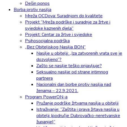
Dešin ponos
Borba protiv nasilja
Mreža OCDova: Suradnjom do kvalitete
Projekt “Mreža podrške i suradnje za žrtve i
svjedoke kaznenih djela”
Projekt: Centar za žrtve i svjedoke
Psihosocijalna podrška
„Bez Obiteljskog Nasilja BON”
Nasilje u obitelji: „Iza zatvorenih vrata sve je
dozvoljeno“?
Zašto se nasilje teško prijavljuje?
Seksualno nasilje od strane intimnog
partnera
Nacionalni dan borbe protiv nasilja nad
ženama – 22.9.2021.
Program PowerON-a
Pružanje podrške žrtvama nasilja u obitelji
Istraživanje: “Zaštita i prava žrtava nasilja u
obitelji (područje Dubrovačko-neretvanske
županije)“