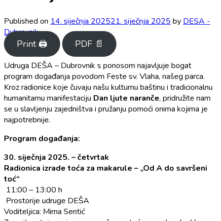
Published on
14. siječnja 2025
21. siječnja 2025
by
DESA -
Dubrovnik
Print 🖨
PDF 📄
Udruga DEŠA – Dubrovnik s ponosom najavljuje bogat
program događanja povodom Feste sv. Vlaha, našeg parca.
Kroz radionice koje čuvaju našu kulturnu baštinu i tradicionalnu
humanitarnu manifestaciju
Dan ljute naranče
, pridružite nam
se u slavljenju zajedništva i pružanju pomoći onima kojima je
najpotrebnije.
Program događanja:
30. siječnja 2025. – četvrtak
Radionica izrade toća za makarule – „Od A do savršeni
toć“
11:00 – 13:00 h
Prostorije udruge DEŠA
Voditeljica: Mirna Sentić