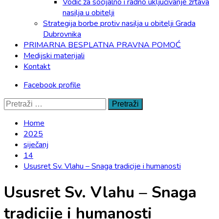
Vodič za socijalno i radno uključivanje žrtava
nasilja u obitelji
Strategija borbe protiv nasilja u obitelji Grada
Dubrovnika
PRIMARNA BESPLATNA PRAVNA POMOĆ
Medijski materijali
Kontakt
Facebook profile
Pretraži:
Home
2025
siječanj
14
Ususret Sv. Vlahu – Snaga tradicije i humanosti
Ususret Sv. Vlahu – Snaga
tradicije i humanosti