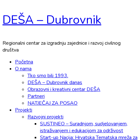
Skip
DEŠA – Dubrovnik
to
content
Regionalni centar za izgradnju zajednice i razvoj civilnog
društva
Primary
Početna
Menu
O nama
Tko smo bili 1993.
DEŠA – Dubrovnik danas
Obrazovni i kreativni centar DEŠA
Partneri
NATJEČAJ ZA POSAO
Projekti
Razvojni projekti
SUSTINEO – Suradnjom, sudjelovanjem,
istraživanjem i edukacijom za održivost
Start-up Nacija: Hrvatska Tematska mreža za