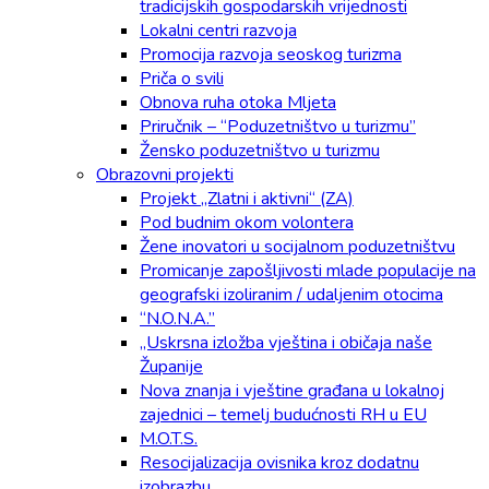
tradicijskih gospodarskih vrijednosti
Lokalni centri razvoja
Promocija razvoja seoskog turizma
Priča o svili
Obnova ruha otoka Mljeta
Priručnik – “Poduzetništvo u turizmu”
Žensko poduzetništvo u turizmu
Obrazovni projekti
Projekt „Zlatni i aktivni“ (ZA)
Pod budnim okom volontera
Žene inovatori u socijalnom poduzetništvu
Promicanje zapošljivosti mlade populacije na
geografski izoliranim / udaljenim otocima
“N.O.N.A.”
„Uskrsna izložba vještina i običaja naše
Županije
Nova znanja i vještine građana u lokalnoj
zajednici – temelj budućnosti RH u EU
M.O.T.S.
Resocijalizacija ovisnika kroz dodatnu
izobrazbu