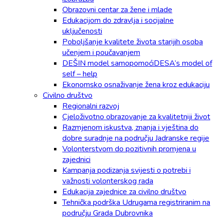
Obrazovni centar za žene i mlade
Edukacijom do zdravlja i socijalne
uključenosti
Poboljšanje kvalitete života starijih osoba
učenjem i poučavanjem
DEŠIN model samopomoćiDESA’s model of
self – help
Ekonomsko osnaživanje žena kroz edukaciju
Civilno društvo
Regionalni razvoj
Cjeloživotno obrazovanje za kvalitetniji život
Razmjenom iskustva, znanja i vještina do
dobre suradnje na području Jadranske regije
Volonterstvom do pozitivnih promjena u
zajednici
Kampanja podizanja svijesti o potrebi i
važnosti volonterskog rada
Edukacija zajednice za civilno društvo
Tehnička podrška Udrugama registriranim na
području Grada Dubrovnika