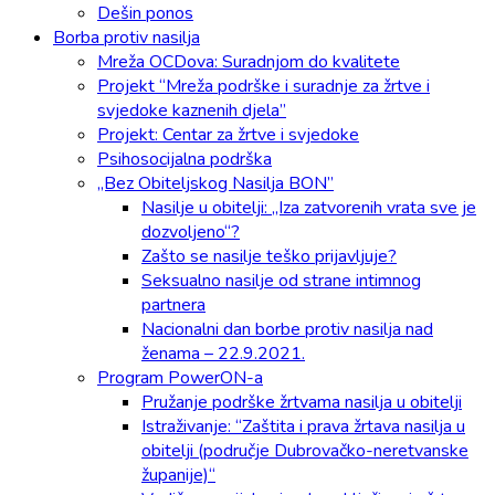
Dešin ponos
Borba protiv nasilja
Mreža OCDova: Suradnjom do kvalitete
Projekt “Mreža podrške i suradnje za žrtve i
svjedoke kaznenih djela”
Projekt: Centar za žrtve i svjedoke
Psihosocijalna podrška
„Bez Obiteljskog Nasilja BON”
Nasilje u obitelji: „Iza zatvorenih vrata sve je
dozvoljeno“?
Zašto se nasilje teško prijavljuje?
Seksualno nasilje od strane intimnog
partnera
Nacionalni dan borbe protiv nasilja nad
ženama – 22.9.2021.
Program PowerON-a
Pružanje podrške žrtvama nasilja u obitelji
Istraživanje: “Zaštita i prava žrtava nasilja u
obitelji (područje Dubrovačko-neretvanske
županije)“