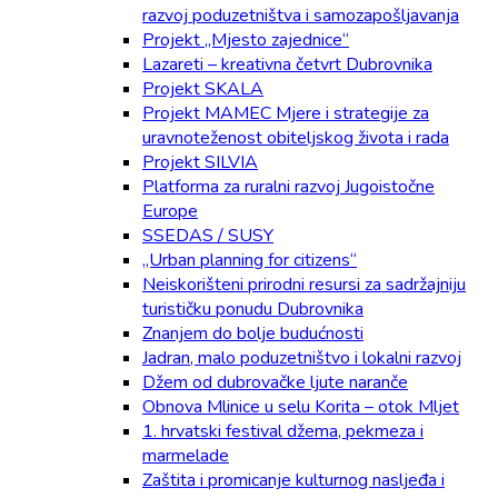
razvoj poduzetništva i samozapošljavanja
Projekt „Mjesto zajednice“
Lazareti – kreativna četvrt Dubrovnika
Projekt SKALA
Projekt MAMEC Mjere i strategije za
uravnoteženost obiteljskog života i rada
Projekt SILVIA
Platforma za ruralni razvoj Jugoistočne
Europe
SSEDAS / SUSY
„Urban planning for citizens“
Neiskorišteni prirodni resursi za sadržajniju
turističku ponudu Dubrovnika
Znanjem do bolje budućnosti
Jadran, malo poduzetništvo i lokalni razvoj
Džem od dubrovačke ljute naranče
Obnova Mlinice u selu Korita – otok Mljet
1. hrvatski festival džema, pekmeza i
marmelade
Zaštita i promicanje kulturnog nasljeđa i