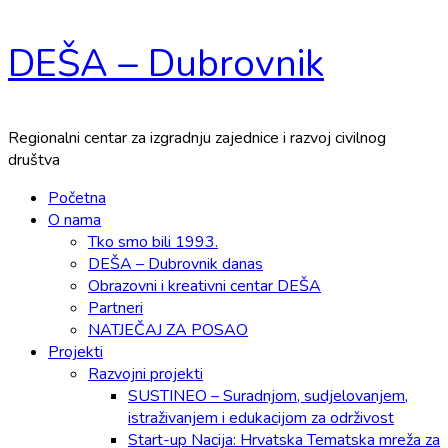
Skip
DEŠA – Dubrovnik
to
content
Regionalni centar za izgradnju zajednice i razvoj civilnog
društva
Primary
Početna
Menu
O nama
Tko smo bili 1993.
DEŠA – Dubrovnik danas
Obrazovni i kreativni centar DEŠA
Partneri
NATJEČAJ ZA POSAO
Projekti
Razvojni projekti
SUSTINEO – Suradnjom, sudjelovanjem,
istraživanjem i edukacijom za održivost
Start-up Nacija: Hrvatska Tematska mreža za