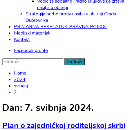
Vodič za socijalno i radno uključivanje žrtava
nasilja u obitelji
Strategija borbe protiv nasilja u obitelji Grada
Dubrovnika
PRIMARNA BESPLATNA PRAVNA POMOĆ
Medijski materijali
Kontakt
Facebook profile
Pretraži:
Home
2024
svibanj
7
Dan:
7. svibnja 2024.
Plan o zajedničkoj roditeljskoj skrbi