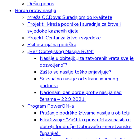
Dešin ponos
Borba protiv nasilja
Mreža OCDova: Suradnjom do kvalitete
Projekt “Mreža podrške i suradnje za žrtve i
svjedoke kaznenih djela”
Projekt: Centar za žrtve i svjedoke
Psihosocijalna podrška
„Bez Obiteljskog Nasilja BON”
Nasilje u obitelji: „Iza zatvorenih vrata sve je
dozvoljeno“?
Zašto se nasilje teško prijavljuje?
Seksualno nasilje od strane intimnog
partnera
Nacionalni dan borbe protiv nasilja nad
ženama – 22.9.2021.
Program PowerON-a
Pružanje podrške žrtvama nasilja u obitelji
Istraživanje: “Zaštita i prava žrtava nasilja u
obitelji (područje Dubrovačko-neretvanske
županije)“