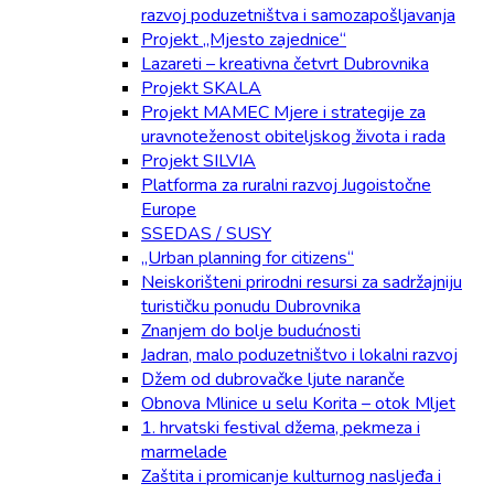
razvoj poduzetništva i samozapošljavanja
Projekt „Mjesto zajednice“
Lazareti – kreativna četvrt Dubrovnika
Projekt SKALA
Projekt MAMEC Mjere i strategije za
uravnoteženost obiteljskog života i rada
Projekt SILVIA
Platforma za ruralni razvoj Jugoistočne
Europe
SSEDAS / SUSY
„Urban planning for citizens“
Neiskorišteni prirodni resursi za sadržajniju
turističku ponudu Dubrovnika
Znanjem do bolje budućnosti
Jadran, malo poduzetništvo i lokalni razvoj
Džem od dubrovačke ljute naranče
Obnova Mlinice u selu Korita – otok Mljet
1. hrvatski festival džema, pekmeza i
marmelade
Zaštita i promicanje kulturnog nasljeđa i