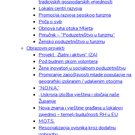
tradicijskih gospodarskih vrijednosti
Lokalni centri razvoja
Promocija razvoja seoskog turizma
Priča o svili
Obnova ruha otoka Mljeta
Priručnik – “Poduzetništvo u turizmu”
Žensko poduzetništvo u turizmu
Obrazovni projekti
Projekt „Zlatni i aktivni“ (ZA)
Pod budnim okom volontera
Žene inovatori u socijalnom poduzetništvu
Promicanje zapošljivosti mlade populacije na
geografski izoliranim / udaljenim otocima
“N.O.N.A.”
„Uskrsna izložba vještina i običaja naše
Županije
Nova znanja i vještine građana u lokalnoj
zajednici – temelj budućnosti RH u EU
M.O.T.S.
Resocijalizacija ovisnika kroz dodatnu
izobrazbu