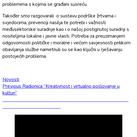
problemima s kojima se građani susreću.
Također smo razgovarali o sustavu podrške žrtvama i
svjedocima, prevenciji nasilja te potrebi i važnosti
međusektorske suradnje kao i o našoj postignutoj suradnji s
nositeljima lokalne i javne vlasti. Potreba za preuzimanjem
odgovornosti političke i moralne i većom savjesnosti prilikom
obavljanja službe nametnuli su se kao ključni u rješavanju
postojećih problema.
Novosti
Navigacija
Previous
Previous
Radionica “Kreativnost i virtualno poslovanje u
post:
kulturi”
objava
Next
Next
SASTANAK S PREDSTAVNICIMA SLUŽBE CIVILNE
post:
ZAŠTITE U DUBROVNIKU