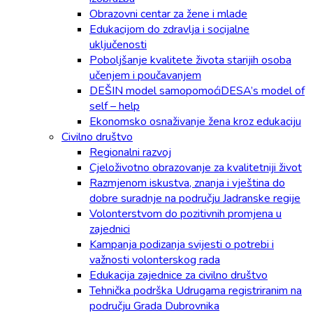
Obrazovni centar za žene i mlade
Edukacijom do zdravlja i socijalne
uključenosti
Poboljšanje kvalitete života starijih osoba
učenjem i poučavanjem
DEŠIN model samopomoćiDESA’s model of
self – help
Ekonomsko osnaživanje žena kroz edukaciju
Civilno društvo
Regionalni razvoj
Cjeloživotno obrazovanje za kvalitetniji život
Razmjenom iskustva, znanja i vještina do
dobre suradnje na području Jadranske regije
Volonterstvom do pozitivnih promjena u
zajednici
Kampanja podizanja svijesti o potrebi i
važnosti volonterskog rada
Edukacija zajednice za civilno društvo
Tehnička podrška Udrugama registriranim na
području Grada Dubrovnika