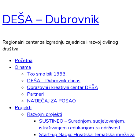
Skip
DEŠA – Dubrovnik
to
content
Regionalni centar za izgradnju zajednice i razvoj civilnog
društva
Primary
Početna
Menu
O nama
Tko smo bili 1993.
DEŠA – Dubrovnik danas
Obrazovni i kreativni centar DEŠA
Partneri
NATJEČAJ ZA POSAO
Projekti
Razvojni projekti
SUSTINEO – Suradnjom, sudjelovanjem,
istraživanjem i edukacijom za održivost
Start-up Nacija: Hrvatska Tematska mreža za