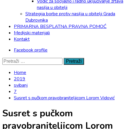
Vodič za socijalno i radno uključivanje žrtava
nasilja u obitelji
Strategija borbe protiv nasilja u obitelji Grada
Dubrovnika
PRIMARNA BESPLATNA PRAVNA POMOĆ
Medijski materijali
Kontakt
Facebook profile
Pretraži:
Home
2019
svibanj
7
Susret s pučkom pravobraniteljicom Lorom Vidović
Susret s pučkom
pravobraniteljicom Lorom