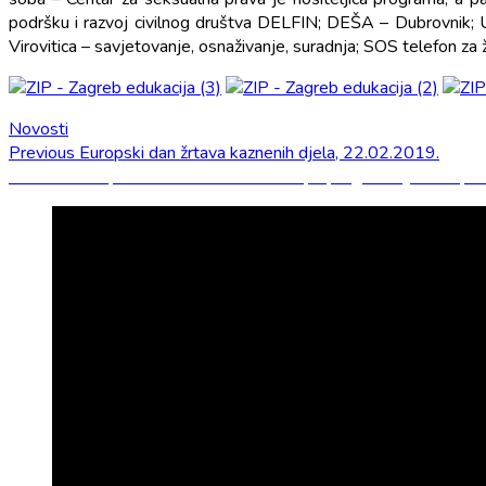
podršku i razvoj civilnog društva DELFIN; DEŠA – Dubrovnik; U
Virovitica – savjetovanje, osnaživanje, suradnja; SOS telefon za
Novosti
Navigacija
Previous
Previous
Europski dan žrtava kaznenih djela, 22.02.2019.
Next
post:
Next
Održan partnerski sastanak u sklopu programa „Mreža podrš
objava
post: