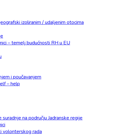
eografski izoliranim / udaljenim otocima
je
dnici – temelj budućnosti RH u EU
u
čenjem i poučavanjem
lf – help
e suradnje na području Jadranske regije
ici
ti volonterskog rada