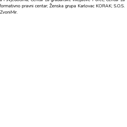
nformativno pravni centar; Ženska grupa Karlovac KORAK; S.O.S.
 ZvoniMir.