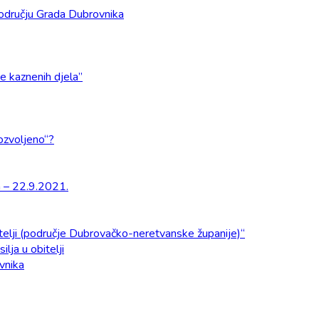
odručju Grada Dubrovnika
e kaznenih djela”
dozvoljeno“?
a – 22.9.2021.
obitelji (područje Dubrovačko-neretvanske županije)“
ilja u obitelji
ovnika