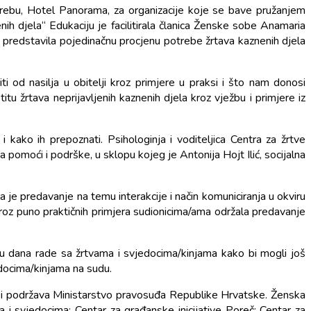
rebu, Hotel Panorama, za organizacije koje se bave pružanjem
h djela“ Edukaciju je facilitirala članica Ženske sobe Anamaria
a predstavila pojedinačnu procjenu potrebe žrtava kaznenih djela
i od nasilja u obitelji kroz primjere u praksi i što nam donosi
titu žrtava neprijavljenih kaznenih djela kroz vježbu i primjere iz
ko ih prepoznati. Psihologinja i voditeljica Centra za žrtve
pomoći i podrške, u sklopu kojeg je Antonija Hojt Ilić, socijalna
e predavanje na temu interakcije i način komuniciranja u okviru
 kroz puno praktičnih primjera sudionicima/ama održala predavanje
nu dana rade sa žrtvama i svjedocima/kinjama kako bi mogli još
jedocima/kinjama na sudu.
ki podržava Ministarstvo pravosuđa Republike Hrvatske. Ženska
 i svjedocima; Centar za građanske inicijative Poreč; Centar za