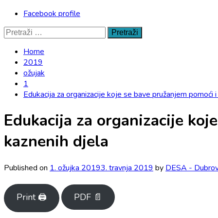
Facebook profile
Pretraži:
Home
2019
ožujak
1
Edukacija za organizacije koje se bave pružanjem pomoći i
Edukacija za organizacije ko
kaznenih djela
Published on
1. ožujka 2019
3. travnja 2019
by
DESA - Dubrov
Print 🖨
PDF 📄