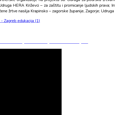
druga HERA Križevci – za zaštitu i promicanje ljudskih prava; I
 žene žrtve nasilja Krapinsko – zagorske županije, Zagorje; Udruga
ke i suradnje za žrtve i svjedoke kaznenih djela“