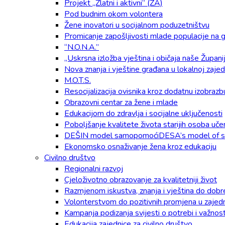
Projekt „Zlatni i aktivni“ (ZA)
Pod budnim okom volontera
Žene inovatori u socijalnom poduzetništvu
Promicanje zapošljivosti mlade populacije na g
“N.O.N.A.”
„Uskrsna izložba vještina i običaja naše Župani
Nova znanja i vještine građana u lokalnoj zaje
M.O.T.S.
Resocijalizacija ovisnika kroz dodatnu izobrazb
Obrazovni centar za žene i mlade
Edukacijom do zdravlja i socijalne uključenosti
Poboljšanje kvalitete života starijih osoba u
DEŠIN model samopomoćiDESA’s model of se
Ekonomsko osnaživanje žena kroz edukaciju
Civilno društvo
Regionalni razvoj
Cjeloživotno obrazovanje za kvalitetniji život
Razmjenom iskustva, znanja i vještina do dobr
Volonterstvom do pozitivnih promjena u zajedn
Kampanja podizanja svijesti o potrebi i važnos
Edukacija zajednice za civilno društvo