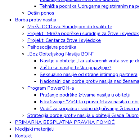
Tehnička podrška Udrugama registriranim na p
Dešin ponos
Borba protiv nasilja
Mreža OCDova: Suradnjom do kvalitete
Projekt “Mreža podrške i suradnje za žrtve i svjedok
Projekt: Centar za žrtve i svjedoke
Psihosocijalna podrška
„Bez Obiteljskog Nasilja BON”
Nasilje u obitelji: „Iza zatvorenih vrata sve je 
Zašto se nasilje teško prijavljuje?
Seksualno nasilje od strane intimnog partnera
Nacionalni dan borbe protiv nasilja nad ženam
Program PowerON-a
Pružanje podrške žrtvama nasilja u obitelji
Istraživanje: “Zaštita i prava žrtava nasilja u 
Vodič za socijalno i radno uključivanje žrtava nas
Strategija borbe protiv nasilja u obitelji Grada Dubr
PRIMARNA BESPLATNA PRAVNA POMOĆ
Medijski materijali
Kontakt