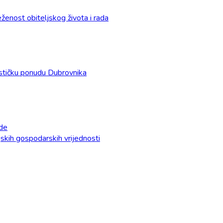
enost obiteljskog života i rada
urističku ponudu Dubrovnika
ade
ijskih gospodarskih vrijednosti