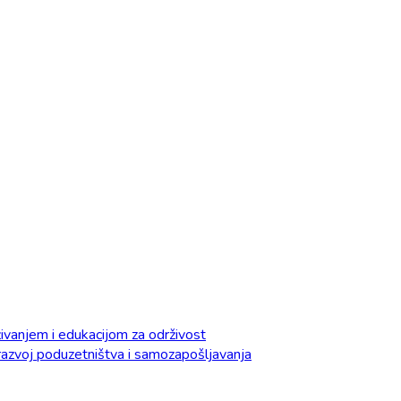
vanjem i edukacijom za održivost
razvoj poduzetništva i samozapošljavanja