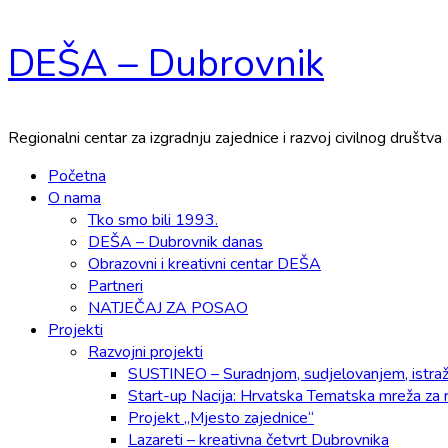
Skip
DEŠA – Dubrovnik
to
content
Regionalni centar za izgradnju zajednice i razvoj civilnog društva
Primary
Početna
Menu
O nama
Tko smo bili 1993.
DEŠA – Dubrovnik danas
Obrazovni i kreativni centar DEŠA
Partneri
NATJEČAJ ZA POSAO
Projekti
Razvojni projekti
SUSTINEO – Suradnjom, sudjelovanjem, istraži
Start-up Nacija: Hrvatska Tematska mreža za 
Projekt „Mjesto zajednice“
Lazareti – kreativna četvrt Dubrovnika