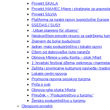
Projekt SKALA
Projekt MAMEC Mjere i strategije za uravnotež
Projekt SILVIA
Platforma za ruralni razvoj Jugoistočne Europe
SSEDAS / SUSY
„Urban planning for citizens“
Neiskorišteni prirodni resursi za sadržajniju t
Znanjem do bolje budućnosti
Jadran, malo poduzetništvo i lokalni razvoj
Džem od dubrovačke ljute naranče
Obnova Mlinice u selu Korita – otok Mljet
1. hrvatski festival džema, pekmeza i marmel
Zaštita i promicanje kulturnog nasljeđa i tradic
Lokalni centri razvoja
Promocija razvoja seoskog turizma
Priča o svili
Obnova ruha otoka Mljeta
Priručnik – “Poduzetništvo u turizmu”
Žensko poduzetništvo u turizmu
Obrazovni projekti