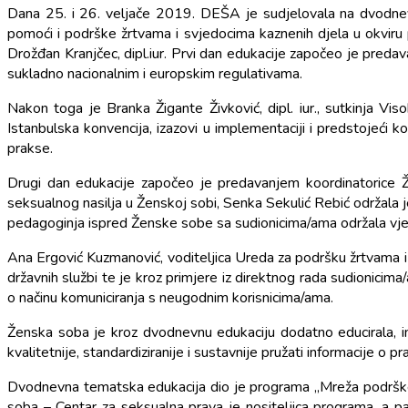
Dana 25. i 26. veljače 2019. DEŠA je sudjelovala na dvodnev
pomoći i podrške žrtvama i svjedocima kaznenih djela u okviru 
Drožđan Kranjčec, dipl.iur. Prvi dan edukacije započeo je preda
sukladno nacionalnim i europskim regulativama.
Nakon toga je Branka Žigante Živković, dipl. iur., sutkinja Vi
Istanbulska konvencija, izazovi u implementaciji i predstojeći kor
prakse.
Drugi dan edukacije započeo je predavanjem koordinatorice Ž
seksualnog nasilja u Ženskoj sobi, Senka Sekulić Rebić održala j
pedagoginja ispred Ženske sobe sa sudionicima/ama održala vjež
Ana Ergović Kuzmanović, voditeljica Ureda za podršku žrtvama i
državnih službi te je kroz primjere iz direktnog rada sudionicim
o načinu komuniciranja s neugodnim korisnicima/ama.
Ženska soba je kroz dvodnevnu edukaciju dodatno educirala, in
kvalitetnije, standardiziranije i sustavnije pružati informacije o 
Dvodnevna tematska edukacija dio je programa „Mreža podrške 
soba – Centar za seksualna prava je nositeljica programa, a pa