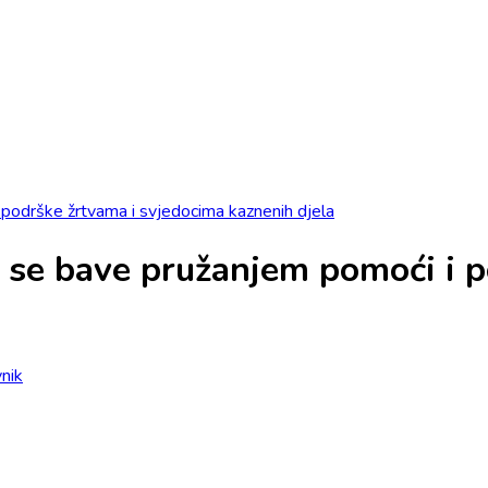
 podrške žrtvama i svjedocima kaznenih djela
je se bave pružanjem pomoći i 
nik