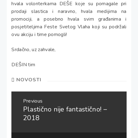
hvala volonterkama DEŠE koje su pomagale pri
prodaji slastica i naravno, hvala medijima na
promociji, a posebno hvala svim građanima i
posjetiteljima Feste Svetog Vlaha koji su podržali
ovu akciju i time pomogli!
Srdačno, uz zahvale,
DEŠIN tim
NOVOSTI
Navigacija
Previous
objava
Plastično nije fantastično! –
Previous
post:
2018