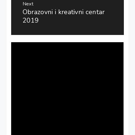
Next
Obrazovni i kreativni centar
Next
post:
2019