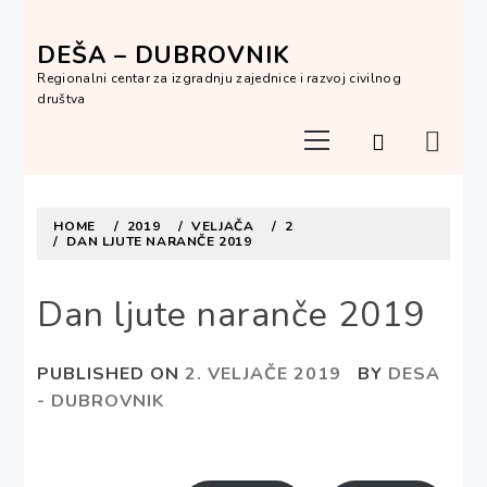
Skip
to
DEŠA – DUBROVNIK
content
Regionalni centar za izgradnju zajednice i razvoj civilnog
društva
Primary
Menu
HOME
2019
VELJAČA
2
DAN LJUTE NARANČE 2019
Dan ljute naranče 2019
PUBLISHED ON
2. VELJAČE 2019
BY
DESA
- DUBROVNIK