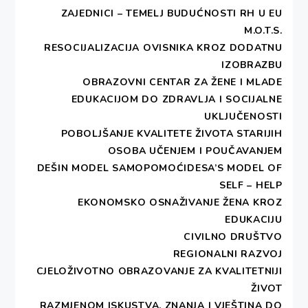
ZAJEDNICI – TEMELJ BUDUĆNOSTI RH U EU
M.O.T.S.
RESOCIJALIZACIJA OVISNIKA KROZ DODATNU
IZOBRAZBU
OBRAZOVNI CENTAR ZA ŽENE I MLADE
EDUKACIJOM DO ZDRAVLJA I SOCIJALNE
UKLJUČENOSTI
POBOLJŠANJE KVALITETE ŽIVOTA STARIJIH
OSOBA UČENJEM I POUČAVANJEM
DEŠIN MODEL SAMOPOMOĆIDESA’S MODEL OF
SELF – HELP
EKONOMSKO OSNAŽIVANJE ŽENA KROZ
EDUKACIJU
CIVILNO DRUŠTVO
REGIONALNI RAZVOJ
CJELOŽIVOTNO OBRAZOVANJE ZA KVALITETNIJI
ŽIVOT
RAZMJENOM ISKUSTVA, ZNANJA I VJEŠTINA DO