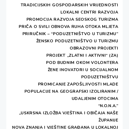
TRADICIJSKIH GOSPODARSKIH VRIJEDNOSTI
LOKALNI CENTRI RAZVOJA
PROMOCIJA RAZVOJA SEOSKOG TURIZMA
PRIČA O SVILI
OBNOVA RUHA OTOKA MLJETA
PRIRUČNIK – “PODUZETNIŠTVO U TURIZMU”
ŽENSKO PODUZETNIŠTVO U TURIZMU
OBRAZOVNI PROJEKTI
PROJEKT „ZLATNI I AKTIVNI“ (ZA)
POD BUDNIM OKOM VOLONTERA
ŽENE INOVATORI U SOCIJALNOM
PODUZETNIŠTVU
PROMICANJE ZAPOŠLJIVOSTI MLADE
POPULACIJE NA GEOGRAFSKI IZOLIRANIM /
UDALJENIM OTOCIMA
“N.O.N.A.”
„USKRSNA IZLOŽBA VJEŠTINA I OBIČAJA NAŠE
ŽUPANIJE
NOVA ZNANJA I VJEŠTINE GRAĐANA U LOKALNOJ