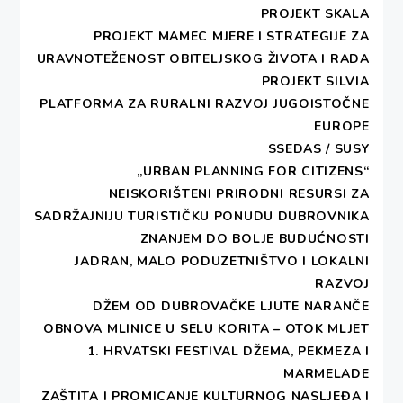
Euro – Mediteranu
PROJEKT SKALA
PROJEKT MAMEC MJERE I STRATEGIJE ZA
URAVNOTEŽENOST OBITELJSKOG ŽIVOTA I RADA
14. RUJNA 2018
PROJEKT SILVIA
Predstavnice DEŠE sudjelovale su u Zadru
PLATFORMA ZA RURALNI RAZVOJ JUGOISTOČNE
13.-14.9. na godišnjem sastanku Hrvatske
EUROPE
mreže za suradnju na Euro – Mediteranu.
SSEDAS / SUSY
Na sastanku se govorilo o dosadašnjim
„URBAN PLANNING FOR CITIZENS“
aktivnostima članica te su se predlagale
NEISKORIŠTENI PRIRODNI RESURSI ZA
teme i prioriteti za provedbu budućih
SADRŽAJNIJU TURISTIČKU PONUDU DUBROVNIKA
programa suradnje.
ZNANJEM DO BOLJE BUDUĆNOSTI
JADRAN, MALO PODUZETNIŠTVO I LOKALNI
RAZVOJ
DŽEM OD DUBROVAČKE LJUTE NARANČE
OBNOVA MLINICE U SELU KORITA – OTOK MLJET
Copyright DESA - All rights reserved.
1. HRVATSKI FESTIVAL DŽEMA, PEKMEZA I
Theme:
Write Blog
by
Thememattic
MARMELADE
ZAŠTITA I PROMICANJE KULTURNOG NASLJEĐA I