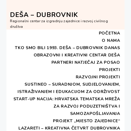
Skip
to
DEŠA – DUBROVNIK
content
Regionalni centar za izgradnju zajednice i razvoj civilnog
društva
POČETNA
O NAMA
TKO SMO BILI 1993.
DEŠA – DUBROVNIK DANAS
OBRAZOVNI I KREATIVNI CENTAR DEŠA
HOME
2018
RUJAN
14
PARTNERI
NATJEČAJ ZA POSAO
PROJEKTI
Dan:
14. rujna 2018.
RAZVOJNI PROJEKTI
SUSTINEO – SURADNJOM, SUDJELOVANJEM,
ISTRAŽIVANJEM I EDUKACIJOM ZA ODRŽIVOST
START-UP NACIJA: HRVATSKA TEMATSKA MREŽA
ZA RAZVOJ PODUZETNIŠTVA I
SAMOZAPOŠLJAVANJA
Godišnji sastank Hrvatske
PROJEKT „MJESTO ZAJEDNICE“
mreže za suradnju na
LAZARETI – KREATIVNA ČETVRT DUBROVNIKA