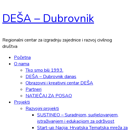
Skip
DEŠA – Dubrovnik
to
content
Regionalni centar za izgradnju zajednice i razvoj civilnog
društva
Primary
Početna
Menu
O nama
Tko smo bili 1993.
DEŠA – Dubrovnik danas
Obrazovni i kreativni centar DEŠA
Partneri
NATJEČAJ ZA POSAO
Projekti
Razvojni projekti
SUSTINEO – Suradnjom, sudjelovanjem,
istraživanjem i edukacijom za održivost
Start-up Nacija: Hrvatska Tematska mreža za