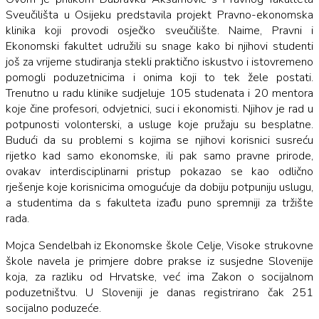
Sveučilišta u Osijeku predstavila projekt Pravno-ekonomska
klinika koji provodi osječko sveučilište. Naime, Pravni i
Ekonomski fakultet udružili su snage kako bi njihovi studenti
još za vrijeme studiranja stekli praktično iskustvo i istovremeno
pomogli poduzetnicima i onima koji to tek žele postati.
Trenutno u radu klinike sudjeluje 105 studenata i 20 mentora
koje čine profesori, odvjetnici, suci i ekonomisti. Njihov je rad u
potpunosti volonterski, a usluge koje pružaju su besplatne.
Budući da su problemi s kojima se njihovi korisnici susreću
rijetko kad samo ekonomske, ili pak samo pravne prirode,
ovakav interdisciplinarni pristup pokazao se kao odlično
rješenje koje korisnicima omogućuje da dobiju potpuniju uslugu,
a studentima da s fakulteta izađu puno spremniji za tržište
rada.
Mojca Sendelbah iz Ekonomske škole Celje, Visoke strukovne
škole navela je primjere dobre prakse iz susjedne Slovenije
koja, za razliku od Hrvatske, već ima Zakon o socijalnom
poduzetništvu. U Sloveniji je danas registrirano čak 251
socijalno poduzeće.