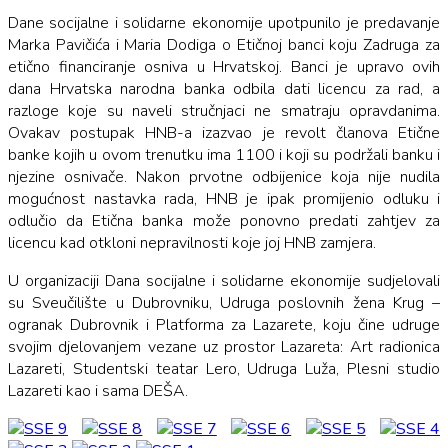
Dane socijalne i solidarne ekonomije upotpunilo je predavanje
Marka Pavičića i Maria Dodiga o Etičnoj banci koju Zadruga za
etično financiranje osniva u Hrvatskoj. Banci je upravo ovih
dana Hrvatska narodna banka odbila dati licencu za rad, a
razloge koje su naveli stručnjaci ne smatraju opravdanima.
Ovakav postupak HNB-a izazvao je revolt članova Etične
banke kojih u ovom trenutku ima 1100 i koji su podržali banku i
njezine osnivače. Nakon prvotne odbijenice koja nije nudila
mogućnost nastavka rada, HNB je ipak promijenio odluku i
odlučio da Etična banka može ponovno predati zahtjev za
licencu kad otkloni nepravilnosti koje joj HNB zamjera.
U organizaciji Dana socijalne i solidarne ekonomije sudjelovali
su Sveučilište u Dubrovniku, Udruga poslovnih žena Krug –
ogranak Dubrovnik i Platforma za Lazarete, koju čine udruge
svojim djelovanjem vezane uz prostor Lazareta: Art radionica
Lazareti, Studentski teatar Lero, Udruga Luža, Plesni studio
Lazareti kao i sama DEŠA.