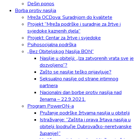
Dešin ponos
Borba protiv nasilja
Mreža OCDova: Suradnjom do kvalitete
Projekt “Mreža podrške i suradnje za žrtve i
svjedoke kaznenih djela”
Projekt: Centar za žrtve i svjedoke
Psihosocijalna podrška
„Bez Obiteljskog Nasilja BON”
Nasilje u obitelji: „Iza zatvorenih vrata sve je
dozvoljeno“?
Zašto se nasilje teško prijavljuje?
Seksualno nasilje od strane intimnog
partnera
Nacionalni dan borbe protiv nasilja nad
ženama – 22.9.2021.
Program PowerON-a
Pružanje podrške žrtvama nasilja u obitelji
Istraživanje: “Zaštita i prava žrtava nasilja u
obitelji (područje Dubrovačko-neretvanske
županije)“