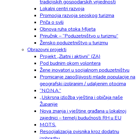
tradicijskih gospodarskih vrijednosti
Lokalni centri razvoja
Promocija razvoja seoskog turizma
Priča o svili
Obnova ruha otoka Mljeta
Priručnik – “Poduzetništvo u turizmu”
Žensko poduzetništvo u turizmu
Obrazovni projekti
Projekt „Zlatni i aktivni“ (ZA)
Pod budnim okom volontera
Žene inovatori u socijalnom poduzetništvu
Promicanje zapošljivosti mlade populacije na
geografski izoliranim / udaljenim otocima
“N.O.N.A.”
„Uskrsna izložba vještina i običaja naše
Županije
Nova znanja i vještine građana u lokalnoj
zajednici – temelj budućnosti RH u EU
M.O.T.S.
Resocijalizacija ovisnika kroz dodatnu
izobrazbu