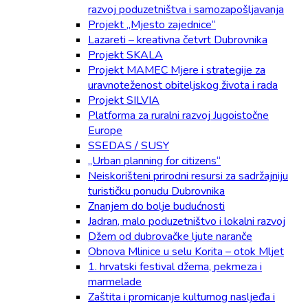
razvoj poduzetništva i samozapošljavanja
Projekt „Mjesto zajednice“
Lazareti – kreativna četvrt Dubrovnika
Projekt SKALA
Projekt MAMEC Mjere i strategije za
uravnoteženost obiteljskog života i rada
Projekt SILVIA
Platforma za ruralni razvoj Jugoistočne
Europe
SSEDAS / SUSY
„Urban planning for citizens“
Neiskorišteni prirodni resursi za sadržajniju
turističku ponudu Dubrovnika
Znanjem do bolje budućnosti
Jadran, malo poduzetništvo i lokalni razvoj
Džem od dubrovačke ljute naranče
Obnova Mlinice u selu Korita – otok Mljet
1. hrvatski festival džema, pekmeza i
marmelade
Zaštita i promicanje kulturnog nasljeđa i