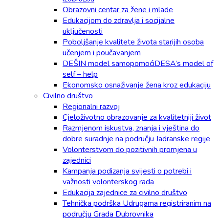
Obrazovni centar za žene i mlade
Edukacijom do zdravlja i socijalne
uključenosti
Poboljšanje kvalitete života starijih osoba
učenjem i poučavanjem
DEŠIN model samopomoćiDESA’s model of
self – help
Ekonomsko osnaživanje žena kroz edukaciju
Civilno društvo
Regionalni razvoj
Cjeloživotno obrazovanje za kvalitetniji život
Razmjenom iskustva, znanja i vještina do
dobre suradnje na području Jadranske regije
Volonterstvom do pozitivnih promjena u
zajednici
Kampanja podizanja svijesti o potrebi i
važnosti volonterskog rada
Edukacija zajednice za civilno društvo
Tehnička podrška Udrugama registriranim na
području Grada Dubrovnika