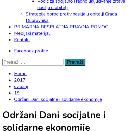
Vodič za socijalno i radno uključivanje žrtava
nasilja u obitelji
Strategija borbe protiv nasilja u obitelji Grada
Dubrovnika
PRIMARNA BESPLATNA PRAVNA POMOĆ
Medijski materijali
Kontakt
Facebook profile
Pretraži:
Home
2017
svibanj
19
Održani Dani socijalne i solidarne ekonomije
Održani Dani socijalne i
solidarne ekonomije