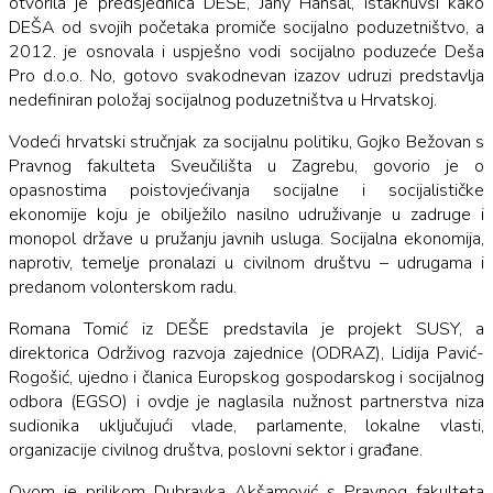
otvorila je predsjednica DEŠE, Jany Hansal, istaknuvši kako
DEŠA od svojih početaka promiče socijalno poduzetništvo, a
2012. je osnovala i uspješno vodi socijalno poduzeće Deša
Pro d.o.o. No, gotovo svakodnevan izazov udruzi predstavlja
nedefiniran položaj socijalnog poduzetništva u Hrvatskoj.
Vodeći hrvatski stručnjak za socijalnu politiku, Gojko Bežovan s
Pravnog fakulteta Sveučilišta u Zagrebu, govorio je o
opasnostima poistovjećivanja socijalne i socijalističke
ekonomije koju je obilježilo nasilno udruživanje u zadruge i
monopol države u pružanju javnih usluga. Socijalna ekonomija,
naprotiv, temelje pronalazi u civilnom društvu – udrugama i
predanom volonterskom radu.
Romana Tomić iz DEŠE predstavila je projekt SUSY, a
direktorica Održivog razvoja zajednice (ODRAZ), Lidija Pavić-
Rogošić, ujedno i članica Europskog gospodarskog i socijalnog
odbora (EGSO) i ovdje je naglasila nužnost partnerstva niza
sudionika uključujući vlade, parlamente, lokalne vlasti,
organizacije civilnog društva, poslovni sektor i građane.
Ovom je prilikom Dubravka Akšamović s Pravnog fakulteta