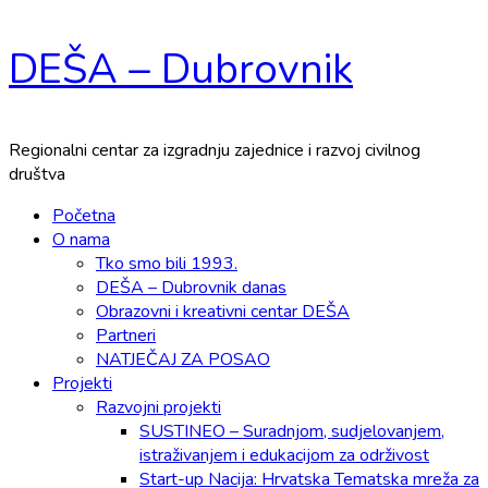
Skip
DEŠA – Dubrovnik
to
content
Regionalni centar za izgradnju zajednice i razvoj civilnog
društva
Primary
Početna
Menu
O nama
Tko smo bili 1993.
DEŠA – Dubrovnik danas
Obrazovni i kreativni centar DEŠA
Partneri
NATJEČAJ ZA POSAO
Projekti
Razvojni projekti
SUSTINEO – Suradnjom, sudjelovanjem,
istraživanjem i edukacijom za održivost
Start-up Nacija: Hrvatska Tematska mreža za