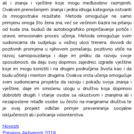
ali i znanja i vještine koje mogu međusobno razmjeniti.
Ovakvim prenošenjem znanja i jedna idruga kategorija ostvariti
će mnogostruke rezultate. Metoda omogućuje ne samo
primjenu onoga što žena zna, već se većinom bazira na pitanju
od kuda zna, budući da autobiografsko prepričavanje potiče i
izravni, emocionalni proces učenja. Metoda omogućuje svim
sudionicama da sudjeluju u važnoj ulozi trenera, dovodi do
pozitivnih promjena u njihovom ponašanju, pozitivno utiče na
razvoj samopouzdanja i daje im priliku da razviju svoje
sposobnosti, da daju svoj doprinos zajednici, izgrade vještine
koje im mogu koristiti i na drugim područjima života kao i da
budu učitelji i mentori drugima. Ovakva vrsta učenja omogućuje
svim sudionicama projekta da razviju i pokažu svoja znanja i
vještine, daje im smislenu ulogu u društvu koja doprinosi
dobrobiti drugih. I starije osobe sa iskustvom i znanjima ali i
nezaposlene mlađe osobe su često na marginama društva te
je ovaj projekt odličan primjer preveniranja socijalne
isključenosti ali i poticanja volonterstva.
Novosti
Previous
Previous
Aktivnosti 2016