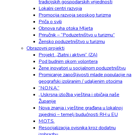
tradicijskih gospodarskih vrijednosti
Lokalni centri razvoja
Promocija razvoja seoskog turizma
Priča o svili
Obnova ruha otoka Mljeta
Priručnik – “Poduzetništvo u turizmu”
Žensko poduzetništvo u turizmu
Obrazovni projekti
Projekt „Zlatni i aktivni“ (ZA)
Pod budnim okom volontera
Žene inovatori u socijalnom poduzetništvu
Promicanje zapošljivosti mlade populacije na
geografski izoliranim / udaljenim otocima
“N.O.N.A.”
„Uskrsna izložba vještina i običaja naše
Županije
Nova znanja i vještine građana u lokalnoj
zajednici – temelj budućnosti RH u EU
M.O.T.S.
Resocijalizacija ovisnika kroz dodatnu
izobrazbu