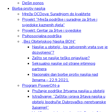
Dešin ponos
Borba protiv nasilja
Mreža OCDova: Suradnjom do kvalitete
Projekt “Mreža podrške i suradnje za žrtve i
svjedoke kaznenih djela”
Projekt: Centar za žrtve i svjedoke
Psihosocijalna podrška
„Bez Obiteljskog Nasilja BON”
Nasilje u obitelji: „Iza zatvorenih vrata sve je
dozvoljeno“?
Zašto se nasilje teško prijavljuje?
Seksualno nasilje od strane intimnog
partnera
Nacionalni dan borbe protiv nasilja nad
ženama – 22.9.2021.
Program PowerON-a
Pružanje podrške žrtvama nasilja u obitelji
Istraživanje: “Zaštita i prava žrtava nasilja u
obitelji (područje Dubrovačko-neretvanske
županije)“