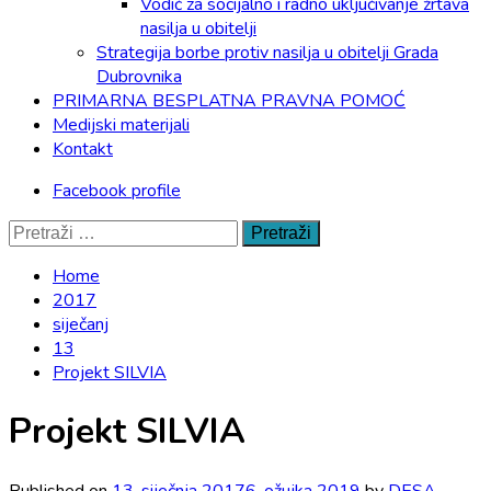
Vodič za socijalno i radno uključivanje žrtava
nasilja u obitelji
Strategija borbe protiv nasilja u obitelji Grada
Dubrovnika
PRIMARNA BESPLATNA PRAVNA POMOĆ
Medijski materijali
Kontakt
Facebook profile
Pretraži:
Home
2017
siječanj
13
Projekt SILVIA
Projekt SILVIA
Published on
13. siječnja 2017
6. ožujka 2019
by
DESA -