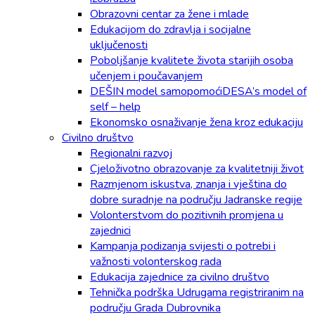
Obrazovni centar za žene i mlade
Edukacijom do zdravlja i socijalne
uključenosti
Poboljšanje kvalitete života starijih osoba
učenjem i poučavanjem
DEŠIN model samopomoćiDESA’s model of
self – help
Ekonomsko osnaživanje žena kroz edukaciju
Civilno društvo
Regionalni razvoj
Cjeloživotno obrazovanje za kvalitetniji život
Razmjenom iskustva, znanja i vještina do
dobre suradnje na području Jadranske regije
Volonterstvom do pozitivnih promjena u
zajednici
Kampanja podizanja svijesti o potrebi i
važnosti volonterskog rada
Edukacija zajednice za civilno društvo
Tehnička podrška Udrugama registriranim na
području Grada Dubrovnika