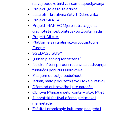
razvoj poduzetništva i samozapošljavanja
Projekt „Mjesto zajednice“
Lazareti – kreativna četvrt Dubrovnika
Projekt SKALA
Projekt MAMEC Mjere i strategije za
uravnoteženost obiteljskog života i rada
Projekt SILVIA
Platforma za ruralni razvoj Jugoistočne
Europe
SSEDAS / SUSY
„Urban planning for citizens“
Neiskorišteni prirodni resursi za sadržajniju
turističku ponudu Dubrovnika
Znanjem do bolje budućnosti
Jadran, malo poduzetništvo i lokalni razvoj
Džem od dubrovačke ljute naranče
Obnova Mlinice u selu Korita – otok Mljet
1. hrvatski festival džema, pekmeza i
marmelade
Zaštita i promicanje kulturnog nasljeđa i