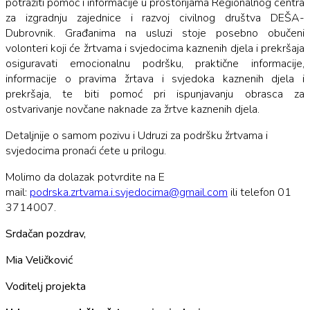
potražiti pomoć i informacije u prostorijama Regionalnog centra
za izgradnju zajednice i razvoj civilnog društva DEŠA-
Dubrovnik. Građanima na usluzi stoje posebno obučeni
volonteri koji će žrtvama i svjedocima kaznenih djela i prekršaja
osiguravati emocionalnu podršku, praktične informacije,
informacije o pravima žrtava i svjedoka kaznenih djela i
prekršaja, te biti pomoć pri ispunjavanju obrasca za
ostvarivanje novčane naknade za žrtve kaznenih djela.
Detaljnije o samom pozivu i Udruzi za podršku žrtvama i
svjedocima pronaći ćete u prilogu.
Molimo da dolazak potvrdite na E
mail:
podrska.zrtvama.i.svjedocima@
gmail.com
ili telefon 01
3714007.
Srdačan pozdrav,
Mia Veličković
Voditelj projekta