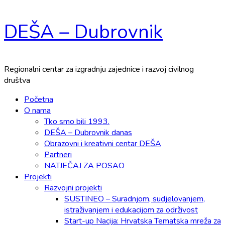
Skip
DEŠA – Dubrovnik
to
content
Regionalni centar za izgradnju zajednice i razvoj civilnog
društva
Primary
Početna
Menu
O nama
Tko smo bili 1993.
DEŠA – Dubrovnik danas
Obrazovni i kreativni centar DEŠA
Partneri
NATJEČAJ ZA POSAO
Projekti
Razvojni projekti
SUSTINEO – Suradnjom, sudjelovanjem,
istraživanjem i edukacijom za održivost
Start-up Nacija: Hrvatska Tematska mreža za