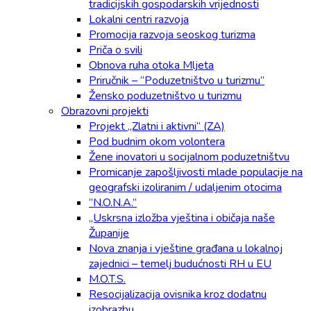
tradicijskih gospodarskih vrijednosti
Lokalni centri razvoja
Promocija razvoja seoskog turizma
Priča o svili
Obnova ruha otoka Mljeta
Priručnik – “Poduzetništvo u turizmu”
Žensko poduzetništvo u turizmu
Obrazovni projekti
Projekt „Zlatni i aktivni“ (ZA)
Pod budnim okom volontera
Žene inovatori u socijalnom poduzetništvu
Promicanje zapošljivosti mlade populacije na
geografski izoliranim / udaljenim otocima
“N.O.N.A.”
„Uskrsna izložba vještina i običaja naše
Županije
Nova znanja i vještine građana u lokalnoj
zajednici – temelj budućnosti RH u EU
M.O.T.S.
Resocijalizacija ovisnika kroz dodatnu
izobrazbu