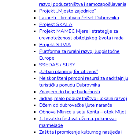
razvoj poduzetništva i samozapošljavanja
Projekt „Mjesto zajednice“
Lazareti – kreativna četvrt Dubrovnika
Projekt SKALA
Projekt MAMEC Mjere i strategije za
uravnoteženost obiteljskog života i rada
Projekt SILVIA
Platforma za ruralni razvoj Jugoistočne
Europe
SSEDAS / SUSY
„Urban planning for citizens“
Neiskorišteni prirodni resursi za sadržajniju
turističku ponudu Dubrovnika
Znanjem do bolje budućnosti
Jadran, malo poduzetništvo i lokalni razvoj
Džem od dubrovačke ljute naranče
Obnova Mlinice u selu Korita – otok Mljet
1. hrvatski festival džema, pekmeza i
marmelade
Zaštita i promicanje kulturnog nasljeđa i