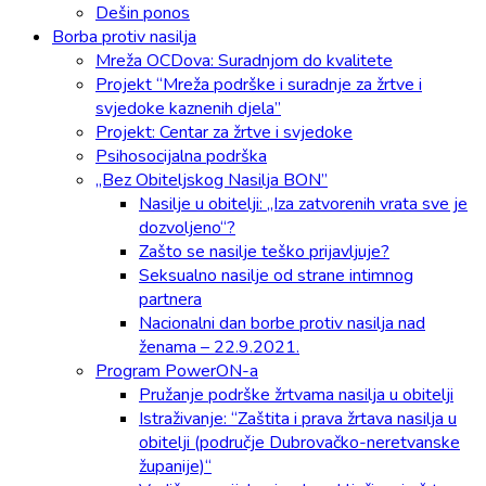
Dešin ponos
Borba protiv nasilja
Mreža OCDova: Suradnjom do kvalitete
Projekt “Mreža podrške i suradnje za žrtve i
svjedoke kaznenih djela”
Projekt: Centar za žrtve i svjedoke
Psihosocijalna podrška
„Bez Obiteljskog Nasilja BON”
Nasilje u obitelji: „Iza zatvorenih vrata sve je
dozvoljeno“?
Zašto se nasilje teško prijavljuje?
Seksualno nasilje od strane intimnog
partnera
Nacionalni dan borbe protiv nasilja nad
ženama – 22.9.2021.
Program PowerON-a
Pružanje podrške žrtvama nasilja u obitelji
Istraživanje: “Zaštita i prava žrtava nasilja u
obitelji (područje Dubrovačko-neretvanske
županije)“