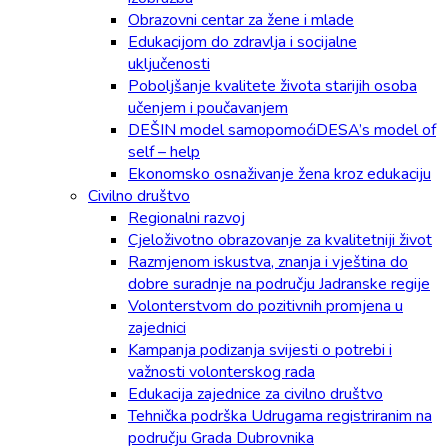
Obrazovni centar za žene i mlade
Edukacijom do zdravlja i socijalne
uključenosti
Poboljšanje kvalitete života starijih osoba
učenjem i poučavanjem
DEŠIN model samopomoćiDESA’s model of
self – help
Ekonomsko osnaživanje žena kroz edukaciju
Civilno društvo
Regionalni razvoj
Cjeloživotno obrazovanje za kvalitetniji život
Razmjenom iskustva, znanja i vještina do
dobre suradnje na području Jadranske regije
Volonterstvom do pozitivnih promjena u
zajednici
Kampanja podizanja svijesti o potrebi i
važnosti volonterskog rada
Edukacija zajednice za civilno društvo
Tehnička podrška Udrugama registriranim na
području Grada Dubrovnika