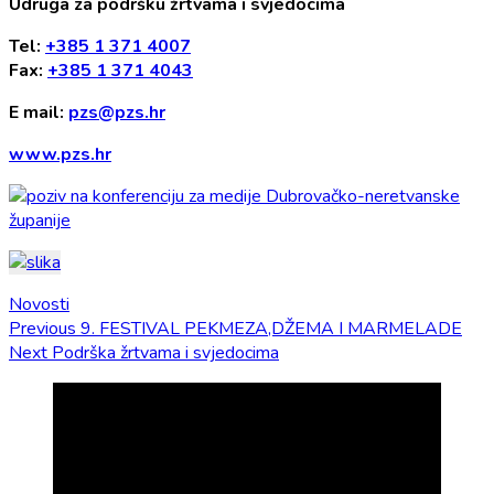
Udruga za podršku žrtvama i svjedocima
Tel:
+385 1 371 4007
Fax:
+385 1 371 4043
E mail:
pzs@pzs.hr
www.pzs.hr
Novosti
Navigacija
Previous
Previous
9. FESTIVAL PEKMEZA,DŽEMA I MARMELADE
Next
post:
Next
Podrška žrtvama i svjedocima
objava
post: