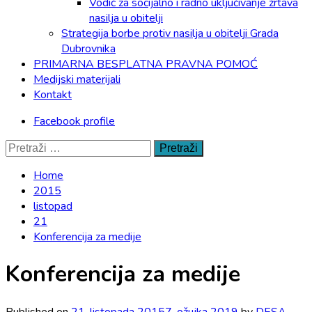
Vodič za socijalno i radno uključivanje žrtava
nasilja u obitelji
Strategija borbe protiv nasilja u obitelji Grada
Dubrovnika
PRIMARNA BESPLATNA PRAVNA POMOĆ
Medijski materijali
Kontakt
Facebook profile
Pretraži:
Home
2015
listopad
21
Konferencija za medije
Konferencija za medije
Published on
21. listopada 2015
7. ožujka 2019
by
DESA -