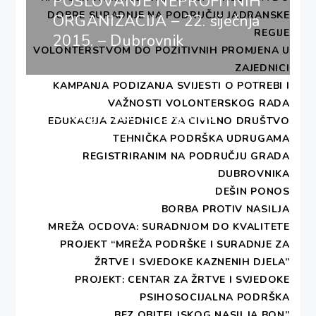
POSLOVANJE NEPROFITNIH
DOBRE SURADNJE NA PODRUČJU JADRANSKE
ORGANIZACIJA – 22. siječnja
REGIJE
2015. – Dubrovnik
VOLONTERSTVOM DO POZITIVNIH PROMJENA U
ZAJEDNICI
KAMPANJA PODIZANJA SVIJESTI O POTREBI I
Next
VAŽNOSTI VOLONTERSKOG RADA
Okrugli stol u Zagrebu
Next
EDUKACIJA ZAJEDNICE ZA CIVILNO DRUŠTVO
post:
TEHNIČKA PODRŠKA UDRUGAMA
REGISTRIRANIM NA PODRUČJU GRADA
DUBROVNIKA
DEŠIN PONOS
BORBA PROTIV NASILJA
MREŽA OCDOVA: SURADNJOM DO KVALITETE
PROJEKT “MREŽA PODRŠKE I SURADNJE ZA
ŽRTVE I SVJEDOKE KAZNENIH DJELA”
PROJEKT: CENTAR ZA ŽRTVE I SVJEDOKE
PSIHOSOCIJALNA PODRŠKA
„BEZ OBITELJSKOG NASILJA BON”