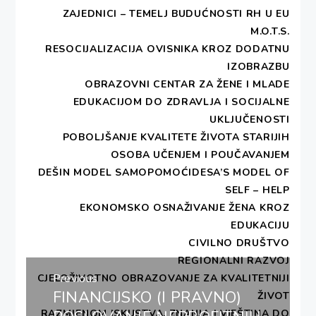
županiji, Zagrebačkoj županiji i Gradu Zagrebu.
ZAJEDNICI – TEMELJ BUDUĆNOSTI RH U EU
Projektni partneri su Institut za GIS – Zagreb, Grad
M.O.T.S.
Dubrovnik – Upravni odjel za urbanizam, prostorno
RESOCIJALIZACIJA OVISNIKA KROZ DODATNU
planiranje i zaštitu okoliša, Općina Jakovlje i Zavod
IZOBRAZBU
CEKTRA iz Maribora, a suradnici na projektu su
OBRAZOVNI CENTAR ZA ŽENE I MLADE
Zavod za prostorno uređenje DNŽ i Eurogi –
EDUKACIJOM DO ZDRAVLJA I SOCIJALNE
Europsko udruženje GIS udruga (European
UKLJUČENOSTI
Umbrella Organisation for Geographic Information).
POBOLJŠANJE KVALITETE ŽIVOTA STARIJIH
OSOBA UČENJEM I POUČAVANJEM
Info letak projekta
DEŠIN MODEL SAMOPOMOĆIDESA’S MODEL OF
SELF – HELP
EKONOMSKO OSNAŽIVANJE ŽENA KROZ
EDUKACIJU
NOVOSTI
CIVILNO DRUŠTVO
REGIONALNI RAZVOJ
Navigacija
Previous
CJELOŽIVOTNO OBRAZOVANJE ZA KVALITETNIJI
objava
FINANCIJSKO (I PRAVNO)
Previous
ŽIVOT
post:
RAZMJENOM ISKUSTVA, ZNANJA I VJEŠTINA DO