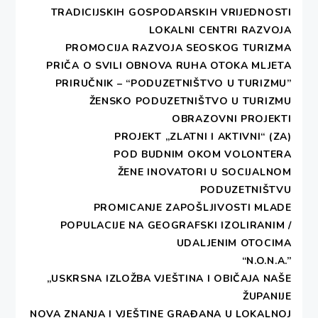
TRADICIJSKIH GOSPODARSKIH VRIJEDNOSTI
Glavni cilj projekta je pridonijeti jačanju
LOKALNI CENTRI RAZVOJA
dijaloga i sudioničke demokracije među
PROMOCIJA RAZVOJA SEOSKOG TURIZMA
organizacijama civilnog društva, javnosti i
PRIČA O SVILI
OBNOVA RUHA OTOKA MLJETA
lokalne vlasti u pripremi i razvoju prostornih
PRIRUČNIK – “PODUZETNIŠTVO U TURIZMU”
planova.
Kroz 12 mjeseci provedbe projekta
ŽENSKO PODUZETNIŠTVO U TURIZMU
informirat ćemo javnost o ulozi i važnosti prostornih
OBRAZOVNI PROJEKTI
planova, osposobiti organizacije civilnog društva za
PROJEKT „ZLATNI I AKTIVNI“ (ZA)
rad s novim tehnologijama, ojačat ćemo
POD BUDNIM OKOM VOLONTERA
komunikaciju organizacija civilnog društva i jedinica
ŽENE INOVATORI U SOCIJALNOM
lokalne samouprave u procesu izrade prostornih
PODUZETNIŠTVU
planova te uspostaviti Urban Planning Portal koji
PROMICANJE ZAPOŠLJIVOSTI MLADE
će olakšati građanima pregledavanje prostornih
POPULACIJE NA GEOGRAFSKI IZOLIRANIM /
planova i ostvariti mogućnosti kontinuiranog slanja
UDALJENIM OTOCIMA
zahtjeva, primjedbi i prijedloga za određeno
“N.O.N.A.”
područje.
„USKRSNA IZLOŽBA VJEŠTINA I OBIČAJA NAŠE
ŽUPANIJE
Projekt se provodi u Dubrovačko – neretvanskoj
NOVA ZNANJA I VJEŠTINE GRAĐANA U LOKALNOJ