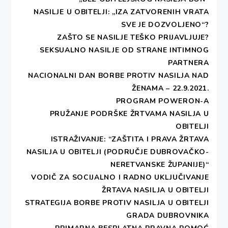
NASILJE U OBITELJI: „IZA ZATVORENIH VRATA
SVE JE DOZVOLJENO“?
ZAŠTO SE NASILJE TEŠKO PRIJAVLJUJE?
SEKSUALNO NASILJE OD STRANE INTIMNOG
PARTNERA
NACIONALNI DAN BORBE PROTIV NASILJA NAD
ŽENAMA – 22.9.2021.
PROGRAM POWERON-A
PRUŽANJE PODRŠKE ŽRTVAMA NASILJA U
PRIMARNA BESPLATNA PRAVNA
OBITELJI
POMOĆ
ISTRAŽIVANJE: “ZAŠTITA I PRAVA ŽRTAVA
NASILJA U OBITELJI (PODRUČJE DUBROVAČKO-
NERETVANSKE ŽUPANIJE)“
VODIČ ZA SOCIJALNO I RADNO UKLJUČIVANJE
UKOLIKO ŽELITE PODRŽATI RAD
ŽRTAVA NASILJA U OBITELJI
UDRUGE MOŽETE DONIRATI
STRATEGIJA BORBE PROTIV NASILJA U OBITELJI
GRADA DUBROVNIKA