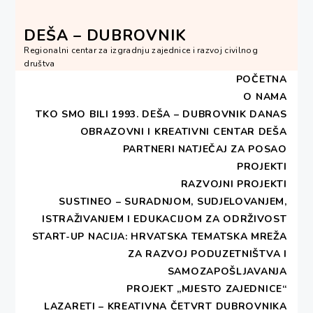
Skip
to
DEŠA – DUBROVNIK
content
Regionalni centar za izgradnju zajednice i razvoj civilnog
društva
POČETNA
O NAMA
TKO SMO BILI 1993.
DEŠA – DUBROVNIK DANAS
OBRAZOVNI I KREATIVNI CENTAR DEŠA
HOME
2015
SIJEČANJ
14
PARTNERI
NATJEČAJ ZA POSAO
„URBAN PLANNING FOR CITIZENS“
PROJEKTI
RAZVOJNI PROJEKTI
„Urban planning for
SUSTINEO – SURADNJOM, SUDJELOVANJEM,
ISTRAŽIVANJEM I EDUKACIJOM ZA ODRŽIVOST
citizens“
START-UP NACIJA: HRVATSKA TEMATSKA MREŽA
ZA RAZVOJ PODUZETNIŠTVA I
PUBLISHED ON
14. SIJEČNJA 2015
BY
SAMOZAPOŠLJAVANJA
DESA - DUBROVNIK
PROJEKT „MJESTO ZAJEDNICE“
LAZARETI – KREATIVNA ČETVRT DUBROVNIKA