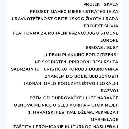
PROJEKT SKALA
Print 🖨
PDF 📄
PROJEKT MAMEC MJERE I STRATEGIJE ZA
URAVNOTEŽENOST OBITELJSKOG ŽIVOTA I RADA
PROJEKT SILVIA
PLATFORMA ZA RURALNI RAZVOJ JUGOISTOČNE
EUROPE
Udruga DEŠA – Dubrovnik je započela s
SSEDAS / SUSY
provedbom projekta
„Urban planning for
„URBAN PLANNING FOR CITIZENS“
citizens“
(Prostorno planiranje za građane) kojeg
NEISKORIŠTENI PRIRODNI RESURSI ZA
financira Europska unija u okviru IPA I. komponente
SADRŽAJNIJU TURISTIČKU PONUDU DUBROVNIKA
– Pomoć u tranziciji i izgradnja institucija, a kroz
ZNANJEM DO BOLJE BUDUĆNOSTI
poziv IPA 2011 Osnaživanje uloge organizacija
JADRAN, MALO PODUZETNIŠTVO I LOKALNI
civilnog društva u jačanju transparentnosti i dobrog
RAZVOJ
upravljanja u državnoj upravi RH.
Ugovorno tijelo
DŽEM OD DUBROVAČKE LJUTE NARANČE
za provedbu projekta je Središnja agencija za
OBNOVA MLINICE U SELU KORITA – OTOK MLJET
financiranje i ugovaranje programa i projekata
1. HRVATSKI FESTIVAL DŽEMA, PEKMEZA I
EU, a cjelokupna vrijednost projekta iznosi
MARMELADE
625.000,00 kn.
ZAŠTITA I PROMICANJE KULTURNOG NASLJEĐA I