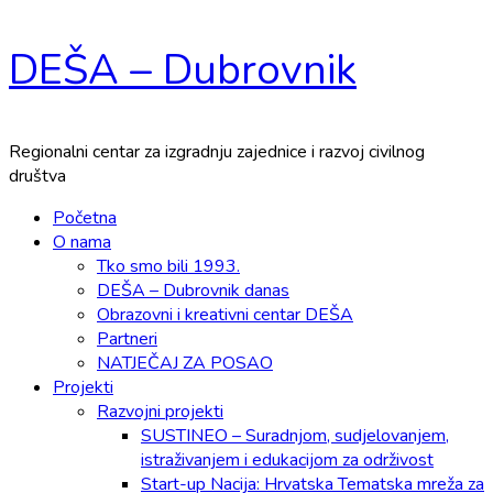
Skip
DEŠA – Dubrovnik
to
content
Regionalni centar za izgradnju zajednice i razvoj civilnog
društva
Primary
Početna
Menu
O nama
Tko smo bili 1993.
DEŠA – Dubrovnik danas
Obrazovni i kreativni centar DEŠA
Partneri
NATJEČAJ ZA POSAO
Projekti
Razvojni projekti
SUSTINEO – Suradnjom, sudjelovanjem,
istraživanjem i edukacijom za održivost
Start-up Nacija: Hrvatska Tematska mreža za