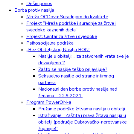
Dešin ponos
Borba protiv nasilja
Mreža OCDova: Suradnjom do kvalitete
Projekt “Mreža podrške i suradnje za žrtve i
svjedoke kaznenih djela”
Projekt: Centar za žrtve i svjedoke
Psihosocijalna podrška
„Bez Obiteljskog Nasilja BON”
Nasilje u obitelji: „Iza zatvorenih vrata sve je
dozvoljeno“?
Zašto se nasilje teško prijavljuje?
Seksualno nasilje od strane intimnog
partnera
Nacionalni dan borbe protiv nasilja nad
ženama – 22.9.2021.
Program PowerON-a
Pružanje podrške žrtvama nasilja u obitelji
Istraživanje: “Zaštita i prava žrtava nasilja u
obitelji (područje Dubrovačko-neretvanske
županije)“