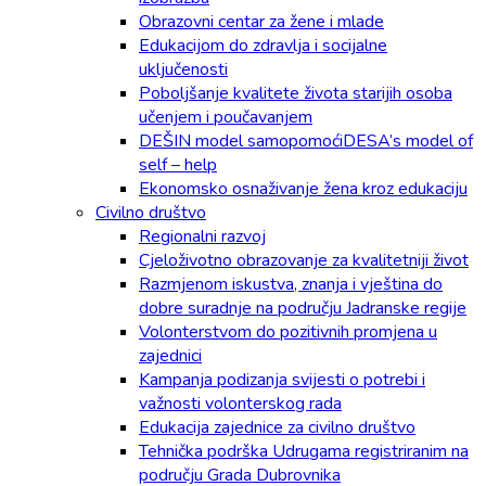
Obrazovni centar za žene i mlade
Edukacijom do zdravlja i socijalne
uključenosti
Poboljšanje kvalitete života starijih osoba
učenjem i poučavanjem
DEŠIN model samopomoćiDESA’s model of
self – help
Ekonomsko osnaživanje žena kroz edukaciju
Civilno društvo
Regionalni razvoj
Cjeloživotno obrazovanje za kvalitetniji život
Razmjenom iskustva, znanja i vještina do
dobre suradnje na području Jadranske regije
Volonterstvom do pozitivnih promjena u
zajednici
Kampanja podizanja svijesti o potrebi i
važnosti volonterskog rada
Edukacija zajednice za civilno društvo
Tehnička podrška Udrugama registriranim na
području Grada Dubrovnika