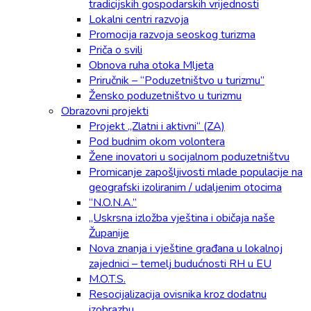
tradicijskih gospodarskih vrijednosti
Lokalni centri razvoja
Promocija razvoja seoskog turizma
Priča o svili
Obnova ruha otoka Mljeta
Priručnik – “Poduzetništvo u turizmu”
Žensko poduzetništvo u turizmu
Obrazovni projekti
Projekt „Zlatni i aktivni“ (ZA)
Pod budnim okom volontera
Žene inovatori u socijalnom poduzetništvu
Promicanje zapošljivosti mlade populacije na
geografski izoliranim / udaljenim otocima
“N.O.N.A.”
„Uskrsna izložba vještina i običaja naše
Županije
Nova znanja i vještine građana u lokalnoj
zajednici – temelj budućnosti RH u EU
M.O.T.S.
Resocijalizacija ovisnika kroz dodatnu
izobrazbu