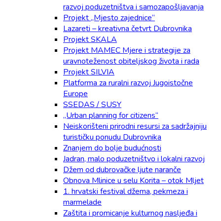
razvoj poduzetništva i samozapošljavanja
Projekt „Mjesto zajednice“
Lazareti – kreativna četvrt Dubrovnika
Projekt SKALA
Projekt MAMEC Mjere i strategije za
uravnoteženost obiteljskog života i rada
Projekt SILVIA
Platforma za ruralni razvoj Jugoistočne
Europe
SSEDAS / SUSY
„Urban planning for citizens“
Neiskorišteni prirodni resursi za sadržajniju
turističku ponudu Dubrovnika
Znanjem do bolje budućnosti
Jadran, malo poduzetništvo i lokalni razvoj
Džem od dubrovačke ljute naranče
Obnova Mlinice u selu Korita – otok Mljet
1. hrvatski festival džema, pekmeza i
marmelade
Zaštita i promicanje kulturnog nasljeđa i