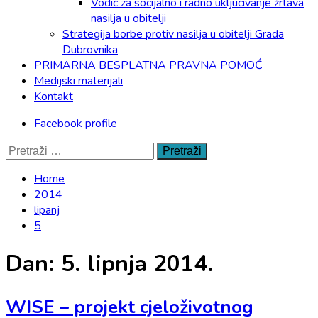
Vodič za socijalno i radno uključivanje žrtava
nasilja u obitelji
Strategija borbe protiv nasilja u obitelji Grada
Dubrovnika
PRIMARNA BESPLATNA PRAVNA POMOĆ
Medijski materijali
Kontakt
Facebook profile
Pretraži:
Home
2014
lipanj
5
Dan:
5. lipnja 2014.
WISE – projekt cjeloživotnog