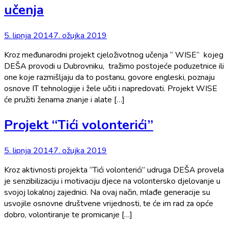
učenja
5. lipnja 2014
7. ožujka 2019
Kroz međunarodni projekt cjeloživotnog učenja “ WISE“ kojeg
DEŠA provodi u Dubrovniku, tražimo postojeće poduzetnice ili
one koje razmišljaju da to postanu, govore engleski, poznaju
osnove IT tehnologije i žele učiti i napredovati. Projekt WISE
će pružiti ženama znanje i alate […]
Projekt “Tići volonterići”
5. lipnja 2014
7. ožujka 2019
Kroz aktivnosti projekta “Tići volonterići” udruga DEŠA provela
je senzibilizaciju i motivaciju djece na volontersko djelovanje u
svojoj lokalnoj zajednici. Na ovaj način, mlađe generacije su
usvojile osnovne društvene vrijednosti, te će im rad za opće
dobro, volontiranje te promicanje […]