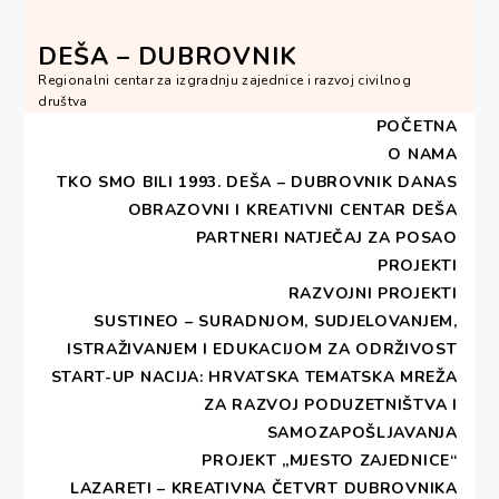
Skip
to
DEŠA – DUBROVNIK
content
Regionalni centar za izgradnju zajednice i razvoj civilnog
društva
POČETNA
O NAMA
TKO SMO BILI 1993.
DEŠA – DUBROVNIK DANAS
OBRAZOVNI I KREATIVNI CENTAR DEŠA
HOME
2014
LIPANJ
PARTNERI
NATJEČAJ ZA POSAO
PROJEKTI
Mjesec:
lipanj 2014.
RAZVOJNI PROJEKTI
SUSTINEO – SURADNJOM, SUDJELOVANJEM,
ISTRAŽIVANJEM I EDUKACIJOM ZA ODRŽIVOST
START-UP NACIJA: HRVATSKA TEMATSKA MREŽA
ZA RAZVOJ PODUZETNIŠTVA I
SAMOZAPOŠLJAVANJA
Posjet dobitnica nagrade
PROJEKT „MJESTO ZAJEDNICE“
“Otisak srca”
LAZARETI – KREATIVNA ČETVRT DUBROVNIKA