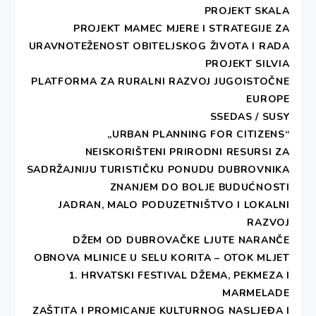
PROJEKT SKALA
9. LIPNJA 2014
PROJEKT MAMEC MJERE I STRATEGIJE ZA
URAVNOTEŽENOST OBITELJSKOG ŽIVOTA I RADA
Udruga DEŠA je u petak 06.06.2014.
PROJEKT SILVIA
ugostila dobitnice nagrade Otisak srca,
PLATFORMA ZA RURALNI RAZVOJ JUGOISTOČNE
učenice Srednje škole Blato, njihove
EUROPE
mentorice te predstavnice Doma za
SSEDAS / SUSY
odrasle osobe Blato. Članicama DEŠE
„URBAN PLANNING FOR CITIZENS“
učenice su predstavile svoj hvalevrijedan
NEISKORIŠTENI PRIRODNI RESURSI ZA
projekt te su ih zauzvrat članice DEŠE
SADRŽAJNIJU TURISTIČKU PONUDU DUBROVNIKA
upoznale sa […]
ZNANJEM DO BOLJE BUDUĆNOSTI
JADRAN, MALO PODUZETNIŠTVO I LOKALNI
RAZVOJ
DŽEM OD DUBROVAČKE LJUTE NARANČE
OBNOVA MLINICE U SELU KORITA – OTOK MLJET
WISE – projekt
1. HRVATSKI FESTIVAL DŽEMA, PEKMEZA I
cjeloživotnog učenja
MARMELADE
ZAŠTITA I PROMICANJE KULTURNOG NASLJEĐA I