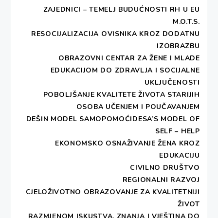
ZAJEDNICI – TEMELJ BUDUĆNOSTI RH U EU
M.O.T.S.
RESOCIJALIZACIJA OVISNIKA KROZ DODATNU
IZOBRAZBU
OBRAZOVNI CENTAR ZA ŽENE I MLADE
EDUKACIJOM DO ZDRAVLJA I SOCIJALNE
UKLJUČENOSTI
POBOLJŠANJE KVALITETE ŽIVOTA STARIJIH
OSOBA UČENJEM I POUČAVANJEM
DEŠIN MODEL SAMOPOMOĆIDESA’S MODEL OF
SELF – HELP
EKONOMSKO OSNAŽIVANJE ŽENA KROZ
EDUKACIJU
CIVILNO DRUŠTVO
REGIONALNI RAZVOJ
CJELOŽIVOTNO OBRAZOVANJE ZA KVALITETNIJI
ŽIVOT
RAZMJENOM ISKUSTVA, ZNANJA I VJEŠTINA DO