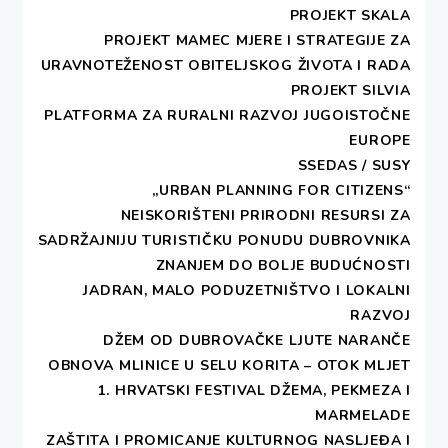
4. VELJAČE 2014
PROJEKT SKALA
Udruge Deša i Dubrovačka naranča I ove
PROJEKT MAMEC MJERE I STRATEGIJE ZA
su godine uspješno organizirale Dan ljute
URAVNOTEŽENOST OBITELJSKOG ŽIVOTA I RADA
naranče. Volonterke i volonteri vrijedno su
PROJEKT SILVIA
od 9 do 16 h prezentirali I prodavali
PLATFORMA ZA RURALNI RAZVOJ JUGOISTOČNE
delicije spravljene od dubrovačke ljute
EUROPE
naranče. Sav prihod prikupljen od prodaje
SSEDAS / SUSY
slatko ljutih […]
„URBAN PLANNING FOR CITIZENS“
NEISKORIŠTENI PRIRODNI RESURSI ZA
SADRŽAJNIJU TURISTIČKU PONUDU DUBROVNIKA
ZNANJEM DO BOLJE BUDUĆNOSTI
JADRAN, MALO PODUZETNIŠTVO I LOKALNI
Dan ljute naranče
RAZVOJ
DŽEM OD DUBROVAČKE LJUTE NARANČE
OBNOVA MLINICE U SELU KORITA – OTOK MLJET
4. VELJAČE 2014
1. HRVATSKI FESTIVAL DŽEMA, PEKMEZA I
Udruge Deša i Dubrovačka naranča I ove
MARMELADE
su godine uspješno organizirale Dan ljute
ZAŠTITA I PROMICANJE KULTURNOG NASLJEĐA I