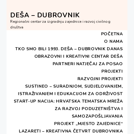
Skip
to
DEŠA – DUBROVNIK
content
Regionalni centar za izgradnju zajednice i razvoj civilnog
društva
POČETNA
O NAMA
TKO SMO BILI 1993.
DEŠA – DUBROVNIK DANAS
OBRAZOVNI I KREATIVNI CENTAR DEŠA
HOME
2014
VELJAČA
4
PARTNERI
NATJEČAJ ZA POSAO
PROJEKTI
Dan:
4. veljače 2014.
RAZVOJNI PROJEKTI
SUSTINEO – SURADNJOM, SUDJELOVANJEM,
ISTRAŽIVANJEM I EDUKACIJOM ZA ODRŽIVOST
START-UP NACIJA: HRVATSKA TEMATSKA MREŽA
ZA RAZVOJ PODUZETNIŠTVA I
SAMOZAPOŠLJAVANJA
Dan ljute naranče
PROJEKT „MJESTO ZAJEDNICE“
LAZARETI – KREATIVNA ČETVRT DUBROVNIKA