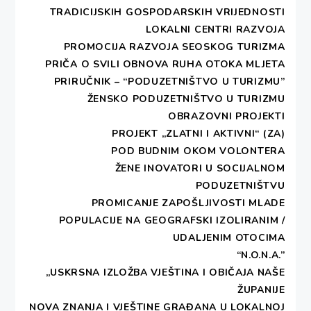
naranče. Volonterke i volonteri vrijedno su
TRADICIJSKIH GOSPODARSKIH VRIJEDNOSTI
od 9 do 16 h prezentirali I prodavali
LOKALNI CENTRI RAZVOJA
delicije spravljene od dubrovačke ljute
PROMOCIJA RAZVOJA SEOSKOG TURIZMA
naranče. Sav prihod prikupljen od prodaje
PRIČA O SVILI
OBNOVA RUHA OTOKA MLJETA
slatko ljutih […]
PRIRUČNIK – “PODUZETNIŠTVO U TURIZMU”
ŽENSKO PODUZETNIŠTVO U TURIZMU
OBRAZOVNI PROJEKTI
PROJEKT „ZLATNI I AKTIVNI“ (ZA)
POD BUDNIM OKOM VOLONTERA
Copyright DESA - All rights reserved.
ŽENE INOVATORI U SOCIJALNOM
Theme:
Write Blog
by
Thememattic
PODUZETNIŠTVU
PROMICANJE ZAPOŠLJIVOSTI MLADE
POPULACIJE NA GEOGRAFSKI IZOLIRANIM /
UDALJENIM OTOCIMA
“N.O.N.A.”
„USKRSNA IZLOŽBA VJEŠTINA I OBIČAJA NAŠE
ŽUPANIJE
NOVA ZNANJA I VJEŠTINE GRAĐANA U LOKALNOJ