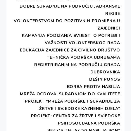
valorizirana stara umijeća, te na kreativan način
DOBRE SURADNJE NA PODRUČJU JADRANSKE
približena mladim ljudima, otvaraju im nove
REGIJE
mogućnosti i rješenja njihove egzistencije u
VOLONTERSTVOM DO POZITIVNIH PROMJENA U
budućnosti.
ZAJEDNICI
KAMPANJA PODIZANJA SVIJESTI O POTREBI I
VAŽNOSTI VOLONTERSKOG RADA
EDUKACIJA ZAJEDNICE ZA CIVILNO DRUŠTVO
TEHNIČKA PODRŠKA UDRUGAMA
REGISTRIRANIM NA PODRUČJU GRADA
DUBROVNIKA
DEŠIN PONOS
BORBA PROTIV NASILJA
NOVOSTI
MREŽA OCDOVA: SURADNJOM DO KVALITETE
PROJEKT “MREŽA PODRŠKE I SURADNJE ZA
Navigacija
ŽRTVE I SVJEDOKE KAZNENIH DJELA”
Previous
objava
PROJEKT: CENTAR ZA ŽRTVE I SVJEDOKE
Stipendije učenicima
Previous
PSIHOSOCIJALNA PODRŠKA
post:
obrtničkih zanimanja
„BEZ OBITELJSKOG NASILJA BON”