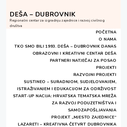
Skip
to
DEŠA – DUBROVNIK
content
Regionalni centar za izgradnju zajednice i razvoj civilnog
društva
POČETNA
O NAMA
TKO SMO BILI 1993.
DEŠA – DUBROVNIK DANAS
OBRAZOVNI I KREATIVNI CENTAR DEŠA
HOME
2013
LISTOPAD
3
PARTNERI
NATJEČAJ ZA POSAO
BAŠTINA U NAMA I OKO NAS
PROJEKTI
RAZVOJNI PROJEKTI
Baština u nama i oko nas
SUSTINEO – SURADNJOM, SUDJELOVANJEM,
ISTRAŽIVANJEM I EDUKACIJOM ZA ODRŽIVOST
START-UP NACIJA: HRVATSKA TEMATSKA MREŽA
PUBLISHED ON
3. LISTOPADA 2013
BY
ZA RAZVOJ PODUZETNIŠTVA I
DESA - DUBROVNIK
SAMOZAPOŠLJAVANJA
PROJEKT „MJESTO ZAJEDNICE“
LAZARETI – KREATIVNA ČETVRT DUBROVNIKA
Print 🖨
PDF 📄