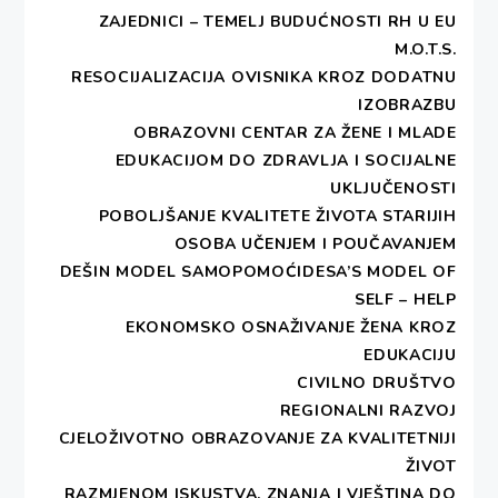
U projektne aktivnosti su bili uključeni učenici
ZAJEDNICI – TEMELJ BUDUĆNOSTI RH U EU
osnovnih škola Ivan Gundulić i Marin Držić iz
M.O.T.S.
Dubrovnika, osnovne škole Petra Kanavelića iz
RESOCIJALIZACIJA OVISNIKA KROZ DODATNU
Korčule, osnovne škole Mljet , osnovne škole
IZOBRAZBU
Slano, te učenici Ekonomske i trgovačke škole
OBRAZOVNI CENTAR ZA ŽENE I MLADE
Dubrovnik. Preko stotinu pedeset učenika, zajedno
EDUKACIJOM DO ZDRAVLJA I SOCIJALNE
sa svojim nastavnicima, aktivno je sudjelovalo u
UKLJUČENOSTI
svakoj projektnoj aktivnosti, a realizirane su i
POBOLJŠANJE KVALITETE ŽIVOTA STARIJIH
završne izložbe dječjih radova na temu “Suvenir iz
OSOBA UČENJEM I POUČAVANJEM
baštine” u prostorima osnovnih škola Petar
DEŠIN MODEL SAMOPOMOĆIDESA’S MODEL OF
Kanavelić i Slano, te u prostorijama udruge DEŠA-
SELF – HELP
EKONOMSKO OSNAŽIVANJE ŽENA KROZ
Dubrovnik u Lazaretima.
EDUKACIJU
CIVILNO DRUŠTVO
Provedba ovog projekta pokazala je svima nama
REGIONALNI RAZVOJ
kolika je važnost naše povijesne i kulturne baštine
CJELOŽIVOTNO OBRAZOVANJE ZA KVALITETNIJI
za očuvanje nacionalnog identiteta, te njeno
ŽIVOT
prenošenje na mlađe generacije. Ujedno, ispravno
RAZMJENOM ISKUSTVA, ZNANJA I VJEŠTINA DO