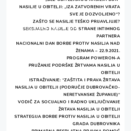
NASILJE U OBITELJI: „IZA ZATVORENIH VRATA
SVE JE DOZVOLJENO“?
Next
ZAŠTO SE NASILJE TEŠKO PRIJAVLJUJE?
Tečaj permakulture u
Next
SEKSUALNO NASILJE OD STRANE INTIMNOG
post:
Dubrovniku
PARTNERA
NACIONALNI DAN BORBE PROTIV NASILJA NAD
ŽENAMA – 22.9.2021.
PROGRAM POWERON-A
PRUŽANJE PODRŠKE ŽRTVAMA NASILJA U
OBITELJI
ISTRAŽIVANJE: “ZAŠTITA I PRAVA ŽRTAVA
NASILJA U OBITELJI (PODRUČJE DUBROVAČKO-
NERETVANSKE ŽUPANIJE)“
VODIČ ZA SOCIJALNO I RADNO UKLJUČIVANJE
ŽRTAVA NASILJA U OBITELJI
STRATEGIJA BORBE PROTIV NASILJA U OBITELJI
GRADA DUBROVNIKA