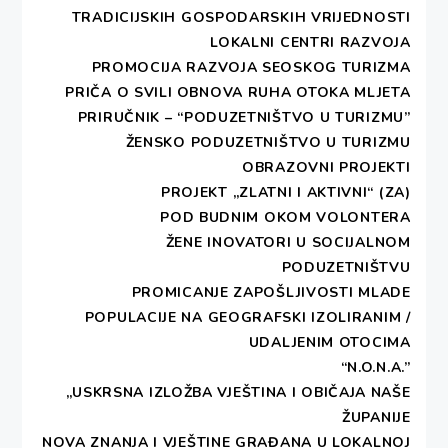
projekta su bila predavanja o baštini našeg kraja s
TRADICIJSKIH GOSPODARSKIH VRIJEDNOSTI
ciljem obogaćivanja spoznaje mlađih generacija o
LOKALNI CENTRI RAZVOJA
bogatstvu kulturne baštine koju nasljeđujemo, te
PROMOCIJA RAZVOJA SEOSKOG TURIZMA
kreativne radionice (kamenoklesarstvo, primorski
PRIČA O SVILI
OBNOVA RUHA OTOKA MLJETA
vez, pletenje vrša i košića, te svilogojstvo). Glavni
PRIRUČNIK – “PODUZETNIŠTVO U TURIZMU”
cilj projekta je bio pridonijeti općem podizanju
ŽENSKO PODUZETNIŠTVO U TURIZMU
svijesti o važnosti očuvanja povijesno-kulturne
OBRAZOVNI PROJEKTI
baštine i nacionalnog identiteta.
PROJEKT „ZLATNI I AKTIVNI“ (ZA)
POD BUDNIM OKOM VOLONTERA
U sklopu projekta provedene su kreativne radionice
ŽENE INOVATORI U SOCIJALNOM
izrade primorskog veza u Slanom, radionice
PODUZETNIŠTVU
kamenoklesarstva na Korčuli i u Slanom, radionice
PROMICANJE ZAPOŠLJIVOSTI MLADE
pletenja
vrša i košića na Mljetu, te radionice i
POPULACIJE NA GEOGRAFSKI IZOLIRANIM /
UDALJENIM OTOCIMA
predavanja o svilarstvu i svilogojstvu u Dubrovniku i
“N.O.N.A.”
okolici, sve s ciljem poticanja kreativnih vještina i
„USKRSNA IZLOŽBA VJEŠTINA I OBIČAJA NAŠE
prenošenja tradicionalnih znanja mladima.
ŽUPANIJE
NOVA ZNANJA I VJEŠTINE GRAĐANA U LOKALNOJ