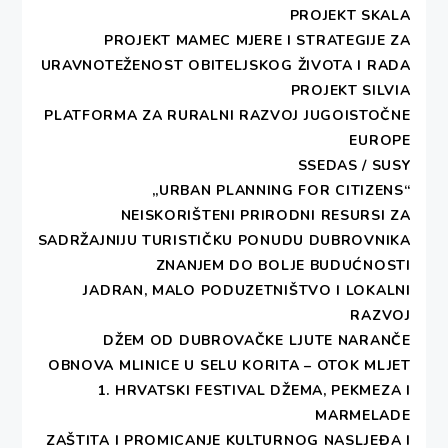
PROJEKT SKALA
PROJEKT MAMEC MJERE I STRATEGIJE ZA
S
URAVNOTEŽENOST OBITELJSKOG ŽIVOTA I RADA
PROJEKT SILVIA
PLATFORMA ZA RURALNI RAZVOJ JUGOISTOČNE
EUROPE
SSEDAS / SUSY
„URBAN PLANNING FOR CITIZENS“
NEISKORIŠTENI PRIRODNI RESURSI ZA
SADRŽAJNIJU TURISTIČKU PONUDU DUBROVNIKA
ZNANJEM DO BOLJE BUDUĆNOSTI
prezentacijom projekta “Put svile” ,koji su učenici
JADRAN, MALO PODUZETNIŠTVO I LOKALNI
drugih razreda dubrovačke Ekonomske i trgovačke
RAZVOJ
škole osmislili u suradnji s Dešom i koja je održana
DŽEM OD DUBROVAČKE LJUTE NARANČE
31.05. o.g. u prostorima Deše u Lazaretima, DEŠA
OBNOVA MLINICE U SELU KORITA – OTOK MLJET
– Dubrovnik je uspješno završila projekt “Baština u
1. HRVATSKI FESTIVAL DŽEMA, PEKMEZA I
nama i oko nas”, kojeg je financiralo Ministarstvo
MARMELADE
znanosti, obrazovanja i sporta. Osnovne aktivnosti
ZAŠTITA I PROMICANJE KULTURNOG NASLJEĐA I