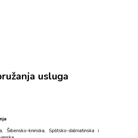
pružanja usluga
nja
a, Šibensko-kninska, Splitsko-dalmatinska i
vanska.