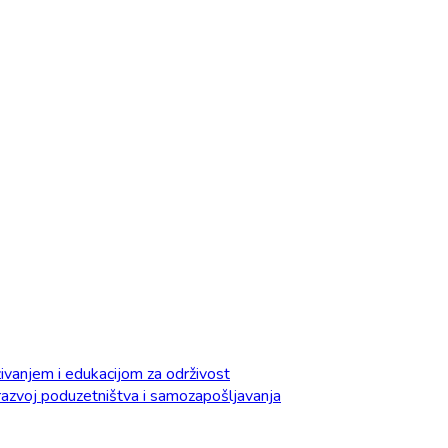
vanjem i edukacijom za održivost
razvoj poduzetništva i samozapošljavanja