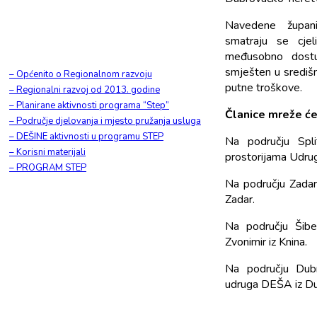
Navedene županij
smatraju se cje
međusobno dostup
smješten u središn
– Općenito o Regionalnom razvoju
putne troškove.
– Regionalni razvoj od 2013. godine
– Planirane aktivnosti programa “Step”
Članice mreže će 
– Područje djelovanja i mjesto pružanja usluga
– DEŠINE aktivnosti u programu STEP
Na području Spli
– Korisni materijali
prostorijama Udrug
– PROGRAM STEP
Na području Zadars
Zadar.
Na području Šibe
Zvonimir iz Knina.
Na području Dubr
udruga DEŠA iz Du