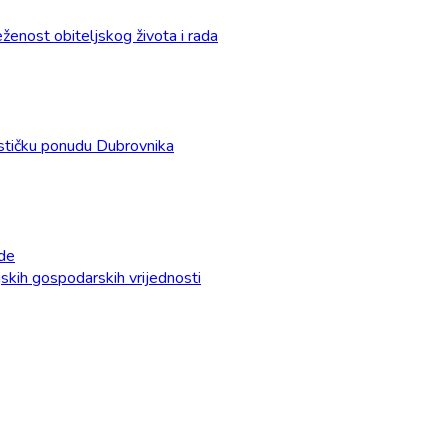
enost obiteljskog života i rada
urističku ponudu Dubrovnika
ade
ijskih gospodarskih vrijednosti