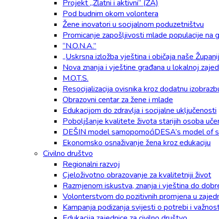
Projekt „Zlatni i aktivni“ (ZA)
Pod budnim okom volontera
Žene inovatori u socijalnom poduzetništvu
Promicanje zapošljivosti mlade populacije na g
“N.O.N.A.”
„Uskrsna izložba vještina i običaja naše Župani
Nova znanja i vještine građana u lokalnoj zaje
M.O.T.S.
Resocijalizacija ovisnika kroz dodatnu izobrazb
Obrazovni centar za žene i mlade
Edukacijom do zdravlja i socijalne uključenosti
Poboljšanje kvalitete života starijih osoba u
DEŠIN model samopomoćiDESA’s model of se
Ekonomsko osnaživanje žena kroz edukaciju
Civilno društvo
Regionalni razvoj
Cjeloživotno obrazovanje za kvalitetniji život
Razmjenom iskustva, znanja i vještina do dobr
Volonterstvom do pozitivnih promjena u zajedn
Kampanja podizanja svijesti o potrebi i važnos
Edukacija zajednice za civilno društvo