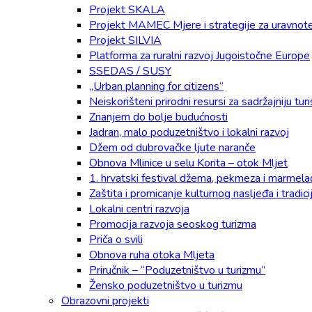
Projekt SKALA
Projekt MAMEC Mjere i strategije za uravnotež
Projekt SILVIA
Platforma za ruralni razvoj Jugoistočne Europe
SSEDAS / SUSY
„Urban planning for citizens“
Neiskorišteni prirodni resursi za sadržajniju t
Znanjem do bolje budućnosti
Jadran, malo poduzetništvo i lokalni razvoj
Džem od dubrovačke ljute naranče
Obnova Mlinice u selu Korita – otok Mljet
1. hrvatski festival džema, pekmeza i marmel
Zaštita i promicanje kulturnog nasljeđa i tradic
Lokalni centri razvoja
Promocija razvoja seoskog turizma
Priča o svili
Obnova ruha otoka Mljeta
Priručnik – “Poduzetništvo u turizmu”
Žensko poduzetništvo u turizmu
Obrazovni projekti