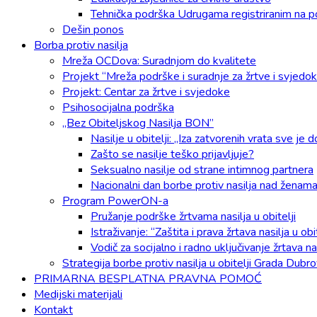
Tehnička podrška Udrugama registriranim na p
Dešin ponos
Borba protiv nasilja
Mreža OCDova: Suradnjom do kvalitete
Projekt “Mreža podrške i suradnje za žrtve i svjedok
Projekt: Centar za žrtve i svjedoke
Psihosocijalna podrška
„Bez Obiteljskog Nasilja BON”
Nasilje u obitelji: „Iza zatvorenih vrata sve je 
Zašto se nasilje teško prijavljuje?
Seksualno nasilje od strane intimnog partnera
Nacionalni dan borbe protiv nasilja nad ženam
Program PowerON-a
Pružanje podrške žrtvama nasilja u obitelji
Istraživanje: “Zaštita i prava žrtava nasilja u 
Vodič za socijalno i radno uključivanje žrtava nas
Strategija borbe protiv nasilja u obitelji Grada Dubr
PRIMARNA BESPLATNA PRAVNA POMOĆ
Medijski materijali
Kontakt