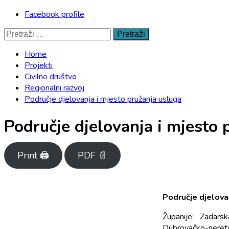
Facebook profile
Pretraži:
Home
Projekti
Civilno društvo
Regionalni razvoj
Područje djelovanja i mjesto pružanja usluga
Područje djelovanja i mjesto 
Print 🖨
PDF 📄
Područje djelova
Županije: Zadarsk
Dubrovačko-neret