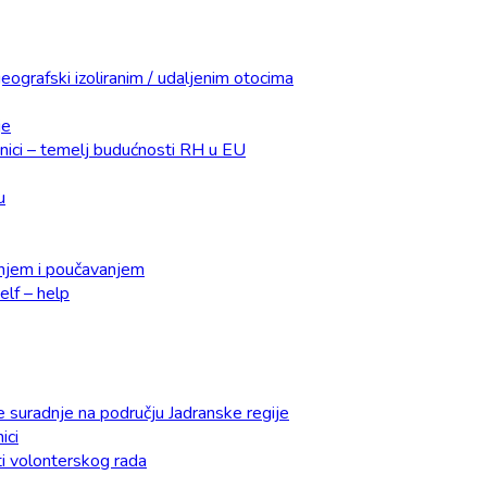
eografski izoliranim / udaljenim otocima
je
dnici – temelj budućnosti RH u EU
u
čenjem i poučavanjem
lf – help
e suradnje na području Jadranske regije
ici
ti volonterskog rada