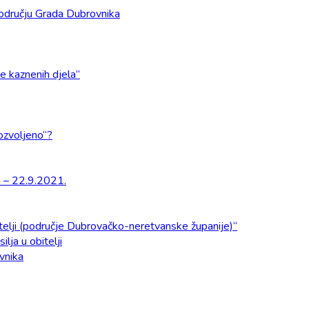
odručju Grada Dubrovnika
e kaznenih djela”
dozvoljeno“?
a – 22.9.2021.
obitelji (područje Dubrovačko-neretvanske županije)“
ilja u obitelji
ovnika