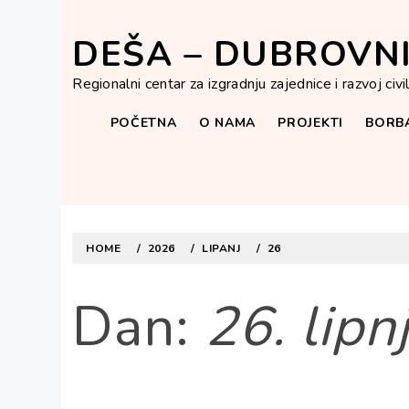
Skip
to
DEŠA – DUBROVN
content
Regionalni centar za izgradnju zajednice i razvoj civ
POČETNA
O NAMA
PROJEKTI
BORBA
HOME
2026
LIPANJ
26
Dan:
26. lipn