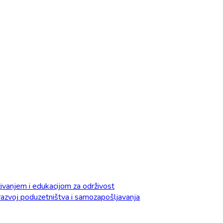
vanjem i edukacijom za održivost
razvoj poduzetništva i samozapošljavanja