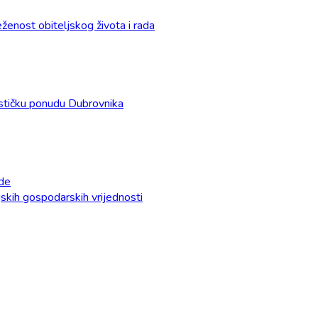
enost obiteljskog života i rada
urističku ponudu Dubrovnika
ade
ijskih gospodarskih vrijednosti