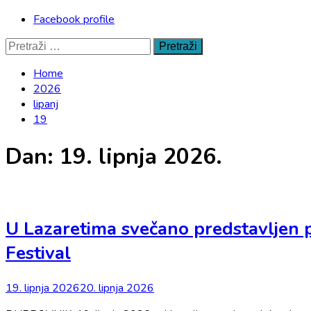
Facebook profile
Pretraži:
Home
2026
lipanj
19
Dan:
19. lipnja 2026.
U Lazaretima svečano predstavljen p
Festival
19. lipnja 2026
20. lipnja 2026