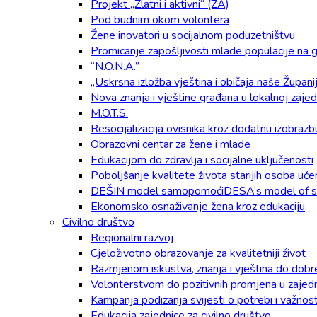
Projekt „Zlatni i aktivni“ (ZA)
Pod budnim okom volontera
Žene inovatori u socijalnom poduzetništvu
Promicanje zapošljivosti mlade populacije na g
“N.O.N.A.”
„Uskrsna izložba vještina i običaja naše Župani
Nova znanja i vještine građana u lokalnoj zaje
M.O.T.S.
Resocijalizacija ovisnika kroz dodatnu izobrazb
Obrazovni centar za žene i mlade
Edukacijom do zdravlja i socijalne uključenosti
Poboljšanje kvalitete života starijih osoba u
DEŠIN model samopomoćiDESA’s model of se
Ekonomsko osnaživanje žena kroz edukaciju
Civilno društvo
Regionalni razvoj
Cjeloživotno obrazovanje za kvalitetniji život
Razmjenom iskustva, znanja i vještina do dobr
Volonterstvom do pozitivnih promjena u zajedn
Kampanja podizanja svijesti o potrebi i važnos
Edukacija zajednice za civilno društvo