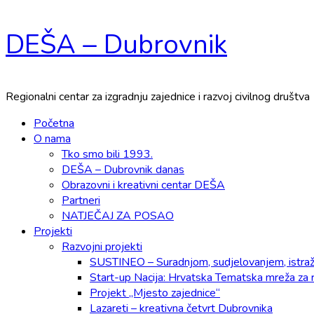
Skip
DEŠA – Dubrovnik
to
content
Regionalni centar za izgradnju zajednice i razvoj civilnog društva
Primary
Početna
Menu
O nama
Tko smo bili 1993.
DEŠA – Dubrovnik danas
Obrazovni i kreativni centar DEŠA
Partneri
NATJEČAJ ZA POSAO
Projekti
Razvojni projekti
SUSTINEO – Suradnjom, sudjelovanjem, istraži
Start-up Nacija: Hrvatska Tematska mreža za 
Projekt „Mjesto zajednice“
Lazareti – kreativna četvrt Dubrovnika