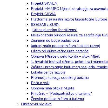
Projekt SKALA
Projekt MAMEC Mjere i strategije za uravnotež
Projekt SILVIA
Platforma za ruralni razvoj Jugoistočne Europe
SSEDAS / SUSY
„Urban planning for citizens“
Neiskorišteni prirodni resursi za sadržajniju t
Znanjem do bolje budućnosti
Jadran, malo poduzetništvo i lokalni razvoj
Džem od dubrovačke ljute naranče
Obnova Mlinice u selu Korita – otok Mljet
1. hrvatski festival džema, pekmeza i marmel
Zaštita i promicanje kulturnog nasljeđa i tradic
Lokalni centri razvoja
Promocija razvoja seoskog turizma
Priča o svili
Obnova ruha otoka Mljeta
Priručnik – “Poduzetništvo u turizmu”
Žensko poduzetništvo u turizmu
Obrazovni projekti