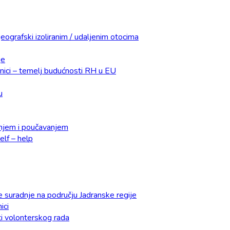
eografski izoliranim / udaljenim otocima
je
dnici – temelj budućnosti RH u EU
u
čenjem i poučavanjem
lf – help
e suradnje na području Jadranske regije
ici
ti volonterskog rada