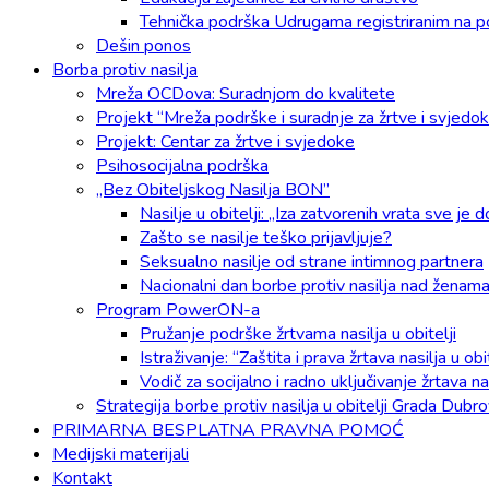
Tehnička podrška Udrugama registriranim na p
Dešin ponos
Borba protiv nasilja
Mreža OCDova: Suradnjom do kvalitete
Projekt “Mreža podrške i suradnje za žrtve i svjedok
Projekt: Centar za žrtve i svjedoke
Psihosocijalna podrška
„Bez Obiteljskog Nasilja BON”
Nasilje u obitelji: „Iza zatvorenih vrata sve je 
Zašto se nasilje teško prijavljuje?
Seksualno nasilje od strane intimnog partnera
Nacionalni dan borbe protiv nasilja nad ženam
Program PowerON-a
Pružanje podrške žrtvama nasilja u obitelji
Istraživanje: “Zaštita i prava žrtava nasilja u 
Vodič za socijalno i radno uključivanje žrtava nas
Strategija borbe protiv nasilja u obitelji Grada Dubr
PRIMARNA BESPLATNA PRAVNA POMOĆ
Medijski materijali
Kontakt