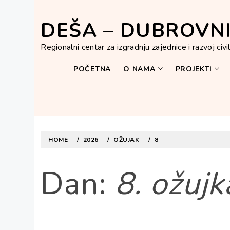
Skip
to
DEŠA – DUBROVN
content
Regionalni centar za izgradnju zajednice i razvoj civ
POČETNA
O NAMA
PROJEKTI
HOME
2026
OŽUJAK
8
Dan:
8. ožuj