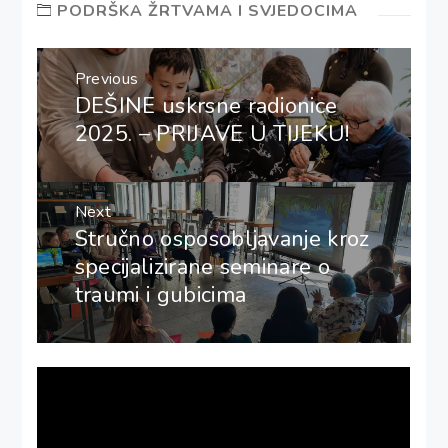
PODRŠKA ŽRTVAMA I SVJEDOCIMA
Navigacija
Previous
objava
DEŠINE uskrsne radionice
Previous
post:
2025. – PRIJAVE U TIJEKU!
Next
Stručno osposobljavanje kroz
Next
post:
specijalizirane seminare o
traumi i gubicima