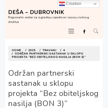
Skip
Croatian
to
DEŠA – DUBROVNIK
content
Regionalni centar za izgradnju zajednice i razvoj civilnog
društva
Primary
Menu
HOME
2025
TRAVANJ
4
ODRŽAN PARTNERSKI SASTANAK U SKLOPU
PROJEKTA “BEZ OBITELJSKOG NASILJA (BON 3)”
Održan partnerski
sastanak u sklopu
projekta “Bez obiteljskog
nasilja (BON 3)”