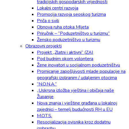
tradicijskih gospodarskih vrijednosti
Lokalni centri razvoja
Promocija razvoja seoskog turizma
Priča o svili
Obnova ruha otoka Mljeta
Priručnik – “Poduzetništvo u turizmu”
Žensko poduzetništvo u turizmu
Obrazovni projekti
Projekt „Zlatni i aktivni“ (ZA)
Pod budnim okom volontera
Žene inovatori u socijalnom poduzetništvu
Promicanje zapošljivosti mlade populacije na
geografski izoliranim / udaljenim otocima
“N.O.N.A.”
„Uskrsna izložba vještina i običaja naše
Županije
Nova znanja i vještine građana u lokalnoj
zajednici – temelj budućnosti RH u EU
M.O.T.S.
Resocijalizacija ovisnika kroz dodatnu
izobrazbu