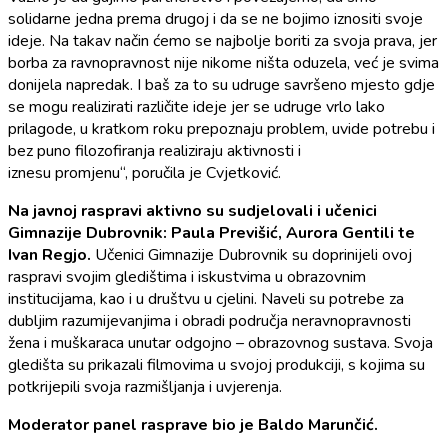
solidarne jedna prema drugoj i da se ne bojimo iznositi svoje
ideje. Na takav način ćemo se najbolje boriti za svoja prava, jer
borba za ravnopravnost nije nikome ništa oduzela, već je svima
donijela napredak. I baš za to su udruge savršeno mjesto gdje
se mogu realizirati različite ideje jer se udruge vrlo lako
prilagode, u kratkom roku prepoznaju problem, uvide potrebu i
bez puno filozofiranja realiziraju aktivnosti i
iznesu promjenu“, poručila je Cvjetković.
Na javnoj raspravi aktivno su sudjelovali i učenici
Gimnazije Dubrovnik: Paula Previšić, Aurora Gentili te
Ivan Regjo.
Učenici Gimnazije Dubrovnik su doprinijeli ovoj
raspravi svojim gledištima i iskustvima u obrazovnim
institucijama, kao i u društvu u cjelini. Naveli su potrebe za
dubljim razumijevanjima i obradi područja neravnopravnosti
žena i muškaraca unutar odgojno – obrazovnog sustava. Svoja
gledišta su prikazali filmovima u svojoj produkciji, s kojima su
potkrijepili svoja razmišljanja i uvjerenja.
Moderator panel rasprave bio je Baldo Marunčić.