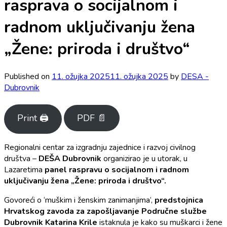
rasprava o socijalnom i
radnom uključivanju žena
„Žene: priroda i društvo“
Published on
11. ožujka 2025
11. ožujka 2025
by
DESA -
Dubrovnik
Print 🖨
PDF 📄
Regionalni centar za izgradnju zajednice i razvoj civilnog
društva –
DEŠA Dubrovnik
organizirao je u utorak, u
Lazaretima
panel raspravu o socijalnom i radnom
uključivanju žena „Žene: priroda i društvo“.
Govoreći o ‘muškim i ženskim zanimanjima’,
predstojnica
Hrvatskog zavoda za zapošljavanje Područne službe
Dubrovnik Katarina Krile
istaknula je kako su muškarci i žene