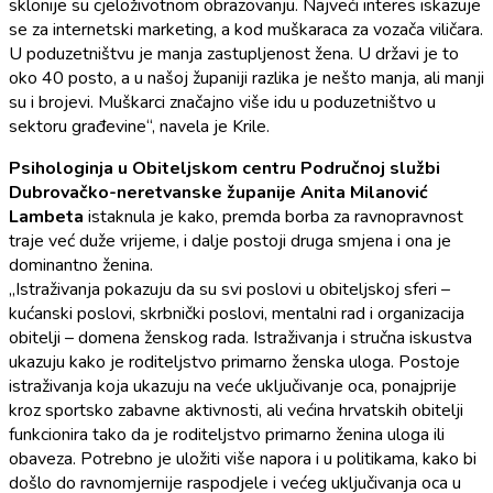
sklonije su cjeloživotnom obrazovanju. Najveći interes iskazuje
se za internetski marketing, a kod muškaraca za vozača viličara.
U poduzetništvu je manja zastupljenost žena. U državi je to
oko 40 posto, a u našoj županiji razlika je nešto manja, ali manji
su i brojevi. Muškarci značajno više idu u poduzetništvo u
sektoru građevine“, navela je Krile.
Psihologinja u Obiteljskom centru Područnoj službi
Dubrovačko-neretvanske županije Anita Milanović
Lambeta
istaknula je kako, premda borba za ravnopravnost
traje već duže vrijeme, i dalje postoji druga smjena i ona je
dominantno ženina.
„Istraživanja pokazuju da su svi poslovi u obiteljskoj sferi –
kućanski poslovi, skrbnički poslovi, mentalni rad i organizacija
obitelji – domena ženskog rada. Istraživanja i stručna iskustva
ukazuju kako je roditeljstvo primarno ženska uloga. Postoje
istraživanja koja ukazuju na veće uključivanje oca, ponajprije
kroz sportsko zabavne aktivnosti, ali većina hrvatskih obitelji
funkcionira tako da je roditeljstvo primarno ženina uloga ili
obaveza. Potrebno je uložiti više napora i u politikama, kako bi
došlo do ravnomjernije raspodjele i većeg uključivanja oca u