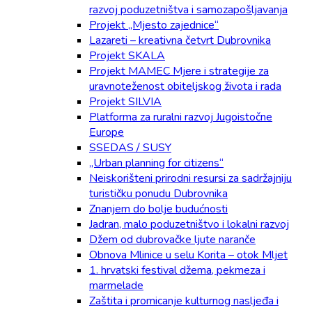
razvoj poduzetništva i samozapošljavanja
Projekt „Mjesto zajednice“
Lazareti – kreativna četvrt Dubrovnika
Projekt SKALA
Projekt MAMEC Mjere i strategije za
uravnoteženost obiteljskog života i rada
Projekt SILVIA
Platforma za ruralni razvoj Jugoistočne
Europe
SSEDAS / SUSY
„Urban planning for citizens“
Neiskorišteni prirodni resursi za sadržajniju
turističku ponudu Dubrovnika
Znanjem do bolje budućnosti
Jadran, malo poduzetništvo i lokalni razvoj
Džem od dubrovačke ljute naranče
Obnova Mlinice u selu Korita – otok Mljet
1. hrvatski festival džema, pekmeza i
marmelade
Zaštita i promicanje kulturnog nasljeđa i