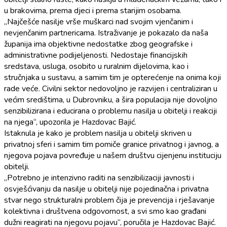
u brakovima, prema djeci i prema starijim osobama.
„Najčešće nasilje vrše muškarci nad svojim vjenčanim i
nevjenčanim partnericama. Istraživanje je pokazalo da naša
županija ima objektivne nedostatke zbog geografske i
administrativne podijeljenosti. Nedostaje financijskih
sredstava, usluga, osobito u ruralnim dijelovima, kao i
stručnjaka u sustavu, a samim tim je opterećenje na onima koji
rade veće. Civilni sektor nedovoljno je razvijen i centraliziran u
većim središtima, u Dubrovniku, a šira populacija nije dovoljno
senzibilizirana i educirana o problemu nasilja u obitelji i reakciji
na njega“, upozorila je Hazdovac Bajić.
Istaknula je kako je problem nasilja u obitelji skriven u
privatnoj sferi i samim tim pomiče granice privatnog i javnog, a
njegova pojava povređuje u našem društvu cijenjenu instituciju
obitelji.
„Potrebno je intenzivno raditi na senzibilizaciji javnosti i
osvješćivanju da nasilje u obitelji nije pojedinačna i privatna
stvar nego strukturalni problem čija je prevencija i rješavanje
kolektivna i društvena odgovornost, a svi smo kao građani
dužni reagirati na njegovu pojavu“, poručila je Hazdovac Bajić.