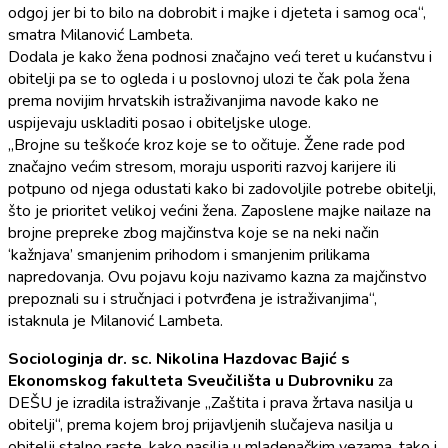
odgoj jer bi to bilo na dobrobit i majke i djeteta i samog oca“,
smatra Milanović Lambeta.
Dodala je kako žena podnosi značajno veći teret u kućanstvu i
obitelji pa se to ogleda i u poslovnoj ulozi te čak pola žena
prema novijim hrvatskih istraživanjima navode kako ne
uspijevaju uskladiti posao i obiteljske uloge.
„Brojne su teškoće kroz koje se to očituje. Žene rade pod
značajno većim stresom, moraju usporiti razvoj karijere ili
potpuno od njega odustati kako bi zadovoljile potrebe obitelji,
što je prioritet velikoj većini žena. Zaposlene majke nailaze na
brojne prepreke zbog majčinstva koje se na neki način
‘kažnjava’ smanjenim prihodom i smanjenim prilikama
napredovanja. Ovu pojavu koju nazivamo kazna za majčinstvo
prepoznali su i stručnjaci i potvrđena je istraživanjima“,
istaknula je Milanović Lambeta.
Sociologinja dr. sc. Nikolina Hazdovac Bajić s
Ekonomskog fakulteta Sveučilišta u Dubrovniku
za
DEŠU je izradila istraživanje „Zaštita i prava žrtava nasilja u
obitelji“, prema kojem broj prijavljenih slučajeva nasilja u
obitelji stalno raste, kako nasilja u mladenačkim vezama, tako i