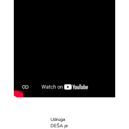
Udruga
DEŠA je