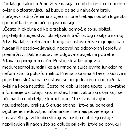
Dodala je kako su žene žrtve nasilja u obitelji često ekonomski
ovisne o zlostavljaču, ali budući da se u najvećem broju
slučajeva radi o ženama s djecom, one trebaju i ostalu logistiku
i pomoć kad se odluče prijaviti nasilje.
„Često ih okolina od koje trebaju pomoć, a to su obitelj,
prijatelji ili susjedstvo, okrivljava ili traži razlog nasilja u samoj
žrtvi. Nadalje, tretman institucija u sustavu žrtve ocjenjuju kao
hladan ili nezadovoljavajući, nedovoljno odgovoran i osjetljiv
prema žrtvi. Dakle sustav ne odgovara uvijek na potrebe
žrtava na primjeren način. Postoje kratki spojevi u
međuresornoj suradnji koja u mnogim slučajevima funkcionira
neformalno ili polu-formalno. Prema iskazima žrtava, iskustva s
pojedinim službama u sustavu su neujednačena, one kažu da
ovisi na koga naletite. Često ne dobiju jasne upute ili povratne
informacije pa ‘lutaju’ kroz sustav. I sam zakonski okvir koji se
tiče nasilja u obitelji je kompliciran, što stvara dvojbe i
neujednačenu praksu. S druge strane i žrtve su ponekad
izgubljene, nedovoljno informirane i nemaju povjerenja u
sustav. Stoga veliki dio slučajeva nasilja u obitelji ostaje
neprijavljen ili nakon što se odluče prijaviti, žrtve se povuku i