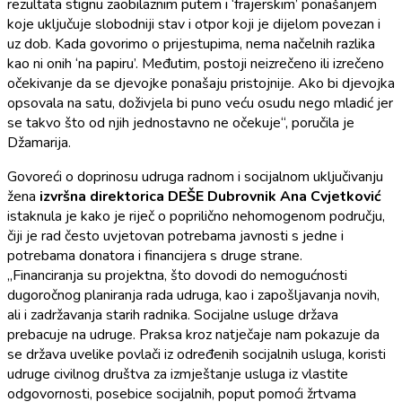
rezultata stignu zaobilaznim putem i ‘frajerskim’ ponašanjem
koje uključuje slobodniji stav i otpor koji je dijelom povezan i
uz dob. Kada govorimo o prijestupima, nema načelnih razlika
kao ni onih ‘na papiru’. Međutim, postoji neizrečeno ili izrečeno
očekivanje da se djevojke ponašaju pristojnije. Ako bi djevojka
opsovala na satu, doživjela bi puno veću osudu nego mladić jer
se takvo što od njih jednostavno ne očekuje“, poručila je
Džamarija.
Govoreći o doprinosu udruga radnom i socijalnom uključivanju
žena
izvršna direktorica DEŠE Dubrovnik Ana Cvjetković
istaknula je kako je riječ o poprilično nehomogenom području,
čiji je rad često uvjetovan potrebama javnosti s jedne i
potrebama donatora i financijera s druge strane.
„Financiranja su projektna, što dovodi do nemogućnosti
dugoročnog planiranja rada udruga, kao i zapošljavanja novih,
ali i zadržavanja starih radnika. Socijalne usluge država
prebacuje na udruge. Praksa kroz natječaje nam pokazuje da
se država uvelike povlači iz određenih socijalnih usluga, koristi
udruge civilnog društva za izmještanje usluga iz vlastite
odgovornosti, posebice socijalnih, poput pomoći žrtvama