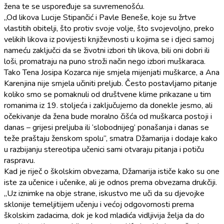
žena te se uspoređuje sa suvremenošću.
„Od likova Lucije Stipančić i Pavle Beneše, koje su žrtve
vlastitih obitelji, što protiv svoje volje, što svojevoljno, preko
velikih likova iz povijesti književnosti u kojima se i djeci samoj
nameću zaključci da se životni izbori tih likova, bili oni dobri ili
loši, promatraju na puno stroži način nego izbori muškaraca.
Tako Tena Josipa Kozarca nije smjela mijenjati muškarce, a Ana
Karenjina nije smjela učiniti preljub. Često postavljamo pitanje
koliko smo se pomaknuli od društvene klime prikazane u tim
romanima iz 19. stoljeća i zaključujemo da donekle jesmo, ali
očekivanje da žena bude moralno čišća od muškarca postoji i
danas – grijesi preljuba ili ‘slobodnijeg’ ponašanja i danas se
teže praštaju ženskom spolu“, smatra Džamarija i dodaje kako
u razbijanju stereotipa učenici sami otvaraju pitanja i potiču
raspravu.
Kad je riječ o školskim obvezama, Džamarija ističe kako su one
iste za učenice i učenike, ali je odnos prema obvezama drukčiji.
„Uz iznimke na obje strane, iskustvo me uči da su djevojke
sklonije temeljitijem učenju i većoj odgovornosti prema
školskim zadacima, dok je kod mladića vidljivija želja da do