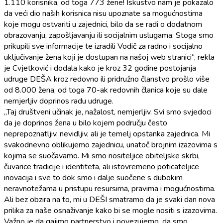
1.110 korisnika, od toga 773 žene! Iskustvo nam je pokazalo
da veći dio naših korisnica nisu upoznate sa mogućnostima
koje mogu ostvariti u zajednici, bilo da se radi o dodatnom
obrazovanju, zapošljavanju ili socijalnim uslugama. Stoga smo
prikupili sve informacije te izradili Vodič za radno i socijalno
uključivanje žena koji je dostupan na našoj web stranici“, rekla
je Cvjetković i dodala kako je kroz 32 godine postojanja
udruge DEŠA kroz redovno ili pridružno članstvo prošlo više
od 8.000 žena, od toga 70-ak redovnih članica koje su dale
nemjerljiv doprinos radu udruge.
„Taj društveni učinak je, nažalost, nemjerljiv. Svi smo svjedoci
da je doprinos žena u bilo kojem području često
neprepoznatljiv, nevidljiv, ali je temelj opstanka zajednica. Mi
svakodnevno oblikujemo zajednicu, unatoč brojnim izazovima s
kojima se suočavamo. Mi smo nositeljice obiteljske skrbi,
čuvarice tradicije i identiteta, ali istovremeno poticateljice
inovacija i sve to dok smo i dalje suočene s dubokim
neravnotežama u pristupu resursima, pravima i mogućnostima.
Ali bez obzira na to, mi u DEŠI smatramo da je svaki dan nova
prilika za naše osnaživanje kako bi se mogle nositi s izazovima.
Važno je da gajimo partnerstvo i povezujemo, da smo