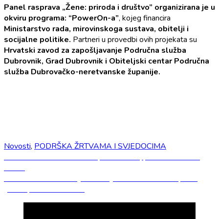
Panel rasprava „Žene: priroda i društvo” organizirana je u
okviru programa: “PowerOn-a”
, kojeg financira
Ministarstvo rada, mirovinskoga sustava, obitelji i
socijalne politike.
Partneri u provedbi ovih projekata su
Hrvatski zavod za zapošljavanje Područna služba
Dubrovnik, Grad Dubrovnik i Obiteljski centar Područna
služba Dubrovačko-neretvanske županije.
Novosti
,
PODRŠKA ŽRTVAMA I SVJEDOCIMA
Navigacija
Previous
Previous
Poziv na Panel raspravu: “Žene, priroda i društvo”,
post:
11.03
objava
Next
Next
U DEŠI održana javna akcija u okviru Panel rasprave
post:
„Žene: priroda i društvo“