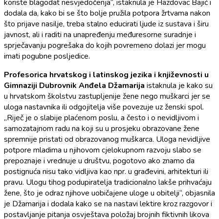
koriste blagodat nesvjedočenja“, istaknula je Hazdovac Bajić i
dodala da, kako bi se što bolje pružila potpora žrtvama nakon
što prijave nasilje, treba stalno educirati ljude iz sustava i širu
javnost, ali i raditi na unapređenju međuresorne suradnje i
sprječavanju pogrešaka do kojih povremeno dolazi jer mogu
imati pogubne posljedice.
Profesorica hrvatskog i latinskog jezika i književnosti u
Gimnaziji Dubrovnik Anđela Džamarija
istaknula je kako su
u hrvatskom školstvu zastupljenije žene nego muškarci jer se
uloga nastavnika ili odgojitelja više povezuje uz ženski spol.
„Riječ je o slabije plaćenom poslu, a često i o nevidljivom i
samozatajnom radu na koji su u prosjeku obrazovane žene
spremnije pristati od obrazovanog muškarca. Uloga nevidljive
potpore mladima u njihovom cjelokupnom razvoju slabo se
prepoznaje i vrednuje u društvu, pogotovo ako znamo da
postignuća nisu tako vidljiva kao npr. u građevini, arhitekturi ili
pravu. Ulogu tihog podupiratelja tradicionalno lakše prihvaćaju
žene, što je odraz njihove uobičajene uloge u obitelji“, objasnila
je Džamarija i dodala kako se na nastavi lektire kroz razgovor i
postavljanje pitanja osvještava položaj brojnih fiktivnih likova