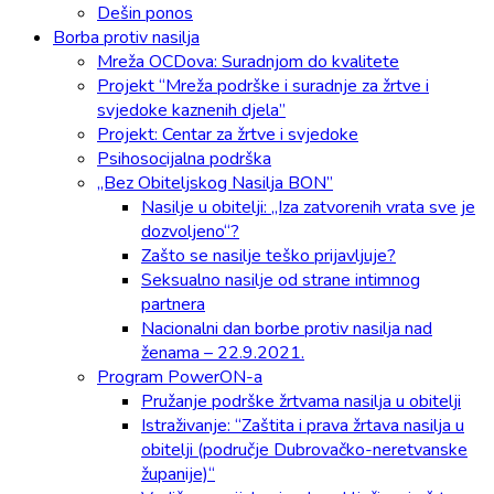
Dešin ponos
Borba protiv nasilja
Mreža OCDova: Suradnjom do kvalitete
Projekt “Mreža podrške i suradnje za žrtve i
svjedoke kaznenih djela”
Projekt: Centar za žrtve i svjedoke
Psihosocijalna podrška
„Bez Obiteljskog Nasilja BON”
Nasilje u obitelji: „Iza zatvorenih vrata sve je
dozvoljeno“?
Zašto se nasilje teško prijavljuje?
Seksualno nasilje od strane intimnog
partnera
Nacionalni dan borbe protiv nasilja nad
ženama – 22.9.2021.
Program PowerON-a
Pružanje podrške žrtvama nasilja u obitelji
Istraživanje: “Zaštita i prava žrtava nasilja u
obitelji (područje Dubrovačko-neretvanske
županije)“