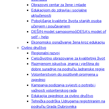
Obrazovni centar za žene i mlade
Edukacijom do zdravlja i socijalne
uključenosti
Poboljšanje kvalitete života starijih osoba
učenjem i poučavanjem
DEŠIN model samopomoćiDESA’s model of
self – help
Ekonomsko osnaživanje žena kroz edukaciju
Civilno društvo
Regionalni razvoj
Cjeloživotno obrazovanje za kvalitetniji život
Razmjenom iskustva, znanja i vještina do
dobre suradnje na području Jadranske regije
Volonterstvom do pozitivnih promjena u
zajednici
Kampanja podizanja svijesti o potrebi i
važnosti volonterskog rada
Edukacija zajednice za civilno društvo
Tehnička podrška Udrugama registriranim na
području Grada Dubrovnika