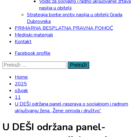
Vodič za socijalno i radno uključivanje žrtava
nasilja u obitelji
Strategija borbe protiv nasilja u obitelji Grada
Dubrovnika
PRIMARNA BESPLATNA PRAVNA POMOĆ
Medijski materijali
Kontakt
Facebook profile
Pretraži:
Home
2025
ožujak
11
U DEŠI održana panel-rasprava o socijalnom i radnom
uključivanju žena „Žene: priroda i društvo“
U DEŠI održana panel-