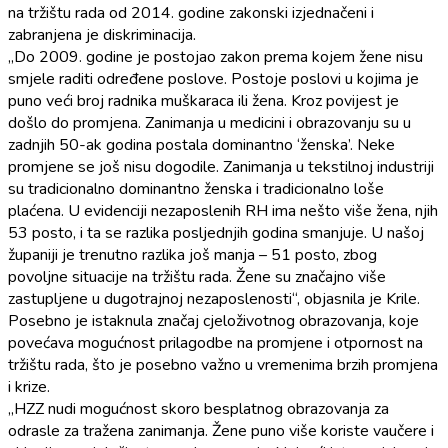
na tržištu rada od 2014. godine zakonski izjednačeni i
zabranjena je diskriminacija.
„Do 2009. godine je postojao zakon prema kojem žene nisu
smjele raditi određene poslove. Postoje poslovi u kojima je
puno veći broj radnika muškaraca ili žena. Kroz povijest je
došlo do promjena. Zanimanja u medicini i obrazovanju su u
zadnjih 50-ak godina postala dominantno ‘ženska’. Neke
promjene se još nisu dogodile. Zanimanja u tekstilnoj industriji
su tradicionalno dominantno ženska i tradicionalno loše
plaćena. U evidenciji nezaposlenih RH ima nešto više žena, njih
53 posto, i ta se razlika posljednjih godina smanjuje. U našoj
županiji je trenutno razlika još manja – 51 posto, zbog
povoljne situacije na tržištu rada. Žene su značajno više
zastupljene u dugotrajnoj nezaposlenosti“, objasnila je Krile.
Posebno je istaknula značaj cjeloživotnog obrazovanja, koje
povećava mogućnost prilagodbe na promjene i otpornost na
tržištu rada, što je posebno važno u vremenima brzih promjena
i krize.
„HZZ nudi mogućnost skoro besplatnog obrazovanja za
odrasle za tražena zanimanja. Žene puno više koriste vaučere i