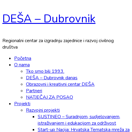
Skip
DEŠA – Dubrovnik
to
content
Regionalni centar za izgradnju zajednice i razvoj civilnog
društva
Primary
Početna
Menu
O nama
Tko smo bili 1993.
DEŠA – Dubrovnik danas
Obrazovni i kreativni centar DEŠA
Partneri
NATJEČAJ ZA POSAO
Projekti
Razvojni projekti
SUSTINEO – Suradnjom, sudjelovanjem,
istraživanjem i edukacijom za održivost
Start-up Nacija: Hrvatska Tematska mreža za