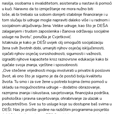
nasilja, osobama s invaliditetom, asistenata u nastavi ili pomoći
u kući. Naravno da to izmiještanje ne mora nužno biti
loše, ali bi trebalo sa sobom donijeti stabilnije financiranje i u
tom slučaju bi udruge mogle napraviti daleko više i u radnom i
socijalnom uključivanju žena. Velike udruge, kao što je DEŠA
zalaganjem i trudom zaposlenika i članova održavaju socijalne
usluge na životu“, poručila je Cvjetković.
Istaknula je kako je DEŠI uvijek cilj omogućiti socijalizaciju
žena svih životnih dobi, umanjiti njihov osjećaj isključenosti,
ojačati njihov osjećaj svrsishodnosti, sigurnosti i važnosti,
izgraditi njihove kapacitete kroz raznovrsne edukacije kako bi
ojačale svoja znanja, vještine i sposobnosti.
„Ove stečene vrijednosti mogu involvirati u privatni ili poslovni
život, ali ono što je sigurno je da će postići bolju kvalitetu
života. Tu smo i za sve žene u potrebi kojima ćemo pomoći u
skladu sa mogućnostima udruge – dodatno obrazovanje,
razmjena znanja i iskustava, savjetovanja, financijska podrška,
psihološka i pravna savjetovanja, ohrabrivanje za ulazak u
poduzetništvo. Sve su to usluge koje su dostupne baš svima u
DEŠI. Nas je prošle godine na različitim programima posjetilo