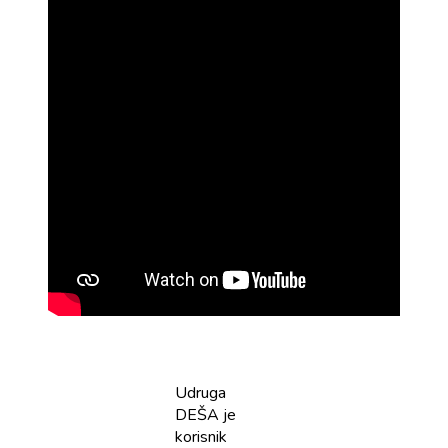
Udruga
DEŠA je
korisnik