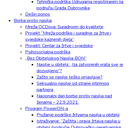
Tehnička podrška Udrugama registriranim na
području Grada Dubrovnika
Dešin ponos
Borba protiv nasilja
Mreža OCDova: Suradnjom do kvalitete
Projekt “Mreža podrške i suradnje za žrtve i
svjedoke kaznenih djela”
Projekt: Centar za žrtve i svjedoke
Psihosocijalna podrška
„Bez Obiteljskog Nasilja BON”
Nasilje u obitelji: „Iza zatvorenih vrata sve je
dozvoljeno“?
Zašto se nasilje teško prijavljuje?
Seksualno nasilje od strane intimnog
partnera
Nacionalni dan borbe protiv nasilja nad
ženama – 22.9.2021.
Program PowerON-a
Pružanje podrške žrtvama nasilja u obitelji
Istraživanje: “Zaštita i prava žrtava nasilja u
obitelji (područje Dubrovačko-neretvanske