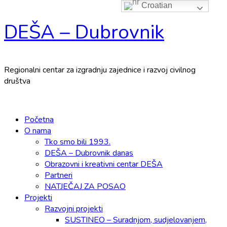
Croatian
Skip
DEŠA – Dubrovnik
to
content
Regionalni centar za izgradnju zajednice i razvoj civilnog
društva
Primary
Menu
Početna
O nama
Tko smo bili 1993.
DEŠA – Dubrovnik danas
Obrazovni i kreativni centar DEŠA
Partneri
NATJEČAJ ZA POSAO
Projekti
Razvojni projekti
SUSTINEO – Suradnjom, sudjelovanjem,