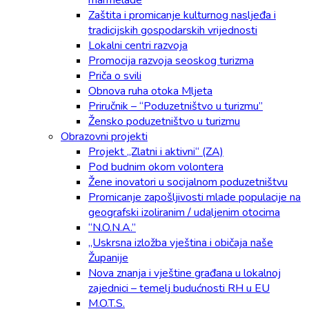
marmelade
Zaštita i promicanje kulturnog nasljeđa i
tradicijskih gospodarskih vrijednosti
Lokalni centri razvoja
Promocija razvoja seoskog turizma
Priča o svili
Obnova ruha otoka Mljeta
Priručnik – “Poduzetništvo u turizmu”
Žensko poduzetništvo u turizmu
Obrazovni projekti
Projekt „Zlatni i aktivni“ (ZA)
Pod budnim okom volontera
Žene inovatori u socijalnom poduzetništvu
Promicanje zapošljivosti mlade populacije na
geografski izoliranim / udaljenim otocima
“N.O.N.A.”
„Uskrsna izložba vještina i običaja naše
Županije
Nova znanja i vještine građana u lokalnoj
zajednici – temelj budućnosti RH u EU
M.O.T.S.