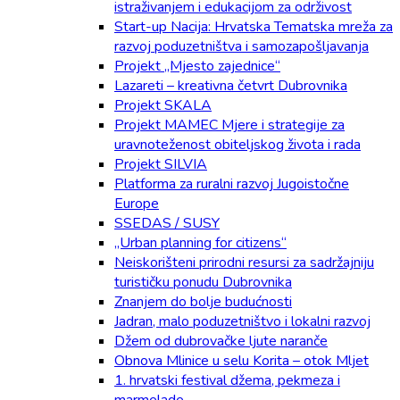
istraživanjem i edukacijom za održivost
Start-up Nacija: Hrvatska Tematska mreža za
razvoj poduzetništva i samozapošljavanja
Projekt „Mjesto zajednice“
Lazareti – kreativna četvrt Dubrovnika
Projekt SKALA
Projekt MAMEC Mjere i strategije za
uravnoteženost obiteljskog života i rada
Projekt SILVIA
Platforma za ruralni razvoj Jugoistočne
Europe
SSEDAS / SUSY
„Urban planning for citizens“
Neiskorišteni prirodni resursi za sadržajniju
turističku ponudu Dubrovnika
Znanjem do bolje budućnosti
Jadran, malo poduzetništvo i lokalni razvoj
Džem od dubrovačke ljute naranče
Obnova Mlinice u selu Korita – otok Mljet
1. hrvatski festival džema, pekmeza i