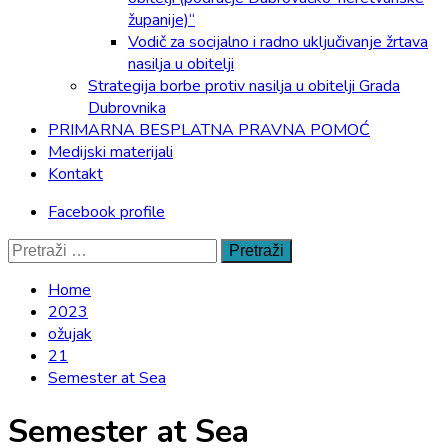
županije)“
Vodič za socijalno i radno uključivanje žrtava
nasilja u obitelji
Strategija borbe protiv nasilja u obitelji Grada
Dubrovnika
PRIMARNA BESPLATNA PRAVNA POMOĆ
Medijski materijali
Kontakt
Facebook profile
Pretraži:
Home
2023
ožujak
21
Semester at Sea
Semester at Sea