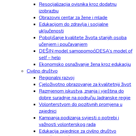
Resocijalizacija ovisnika kroz dodatnu
izobrazbu
Obrazovni centar za žene i mlade
Edukacijom do zdravlja i socijalne
uključenosti
Poboljšanje kvalitete života starijih osoba
učenjem i poučavanjem
DEŠIN model samopomoćiDESA’s model of
self – help
Ekonomsko osnaživanje žena kroz edukaciju
Civilno društvo
Regionalni razvoj
Cjeloživotno obrazovanje za kvalitetniji život
Razmjenom iskustva, znanja i vještina do
dobre suradnje na području Jadranske regije
Volonterstvom do pozitivnih promjena u
zajednici
Kampanja podizanja svijesti o potrebi i
važnosti volonterskog rada
Edukacija zajednice za civilno društvo