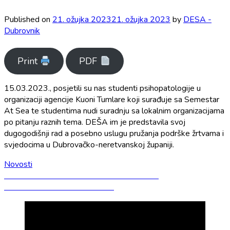
Published on
21. ožujka 2023
21. ožujka 2023
by
DESA -
Dubrovnik
Print
PDF
15.03.2023., posjetili su nas studenti psihopatologije u
organizaciji agencije Kuoni Tumlare koji surađuje sa Semestar
At Sea te studentima nudi suradnju sa lokalnim organizacijama
po pitanju raznih tema. DEŠA im je predstavila svoj
dugogodišnji rad a posebno uslugu pružanja podrške žrtvama i
svjedocima u Dubrovačko-neretvanskoj županiji.
Novosti
Navigacija
Previous
Previous
#PowerOn Međunarodni dan žena
Next
post:
Next
Uskrsne radionice u DEŠI
objava
post: