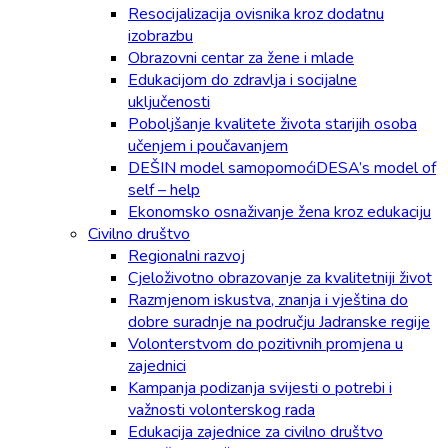
Resocijalizacija ovisnika kroz dodatnu
izobrazbu
Obrazovni centar za žene i mlade
Edukacijom do zdravlja i socijalne
uključenosti
Poboljšanje kvalitete života starijih osoba
učenjem i poučavanjem
DEŠIN model samopomoćiDESA’s model of
self – help
Ekonomsko osnaživanje žena kroz edukaciju
Civilno društvo
Regionalni razvoj
Cjeloživotno obrazovanje za kvalitetniji život
Razmjenom iskustva, znanja i vještina do
dobre suradnje na području Jadranske regije
Volonterstvom do pozitivnih promjena u
zajednici
Kampanja podizanja svijesti o potrebi i
važnosti volonterskog rada
Edukacija zajednice za civilno društvo