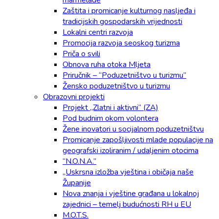
marmelade
Zaštita i promicanje kulturnog nasljeđa i
tradicijskih gospodarskih vrijednosti
Lokalni centri razvoja
Promocija razvoja seoskog turizma
Priča o svili
Obnova ruha otoka Mljeta
Priručnik – “Poduzetništvo u turizmu”
Žensko poduzetništvo u turizmu
Obrazovni projekti
Projekt „Zlatni i aktivni“ (ZA)
Pod budnim okom volontera
Žene inovatori u socijalnom poduzetništvu
Promicanje zapošljivosti mlade populacije na
geografski izoliranim / udaljenim otocima
“N.O.N.A.”
„Uskrsna izložba vještina i običaja naše
Županije
Nova znanja i vještine građana u lokalnoj
zajednici – temelj budućnosti RH u EU
M.O.T.S.