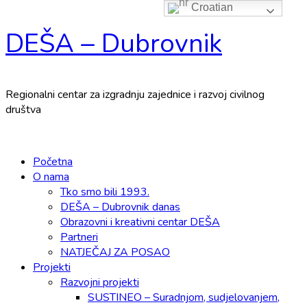
Croatian
Skip
DEŠA – Dubrovnik
to
content
Regionalni centar za izgradnju zajednice i razvoj civilnog
društva
Primary
Menu
Početna
O nama
Tko smo bili 1993.
DEŠA – Dubrovnik danas
Obrazovni i kreativni centar DEŠA
Partneri
NATJEČAJ ZA POSAO
Projekti
Razvojni projekti
SUSTINEO – Suradnjom, sudjelovanjem,