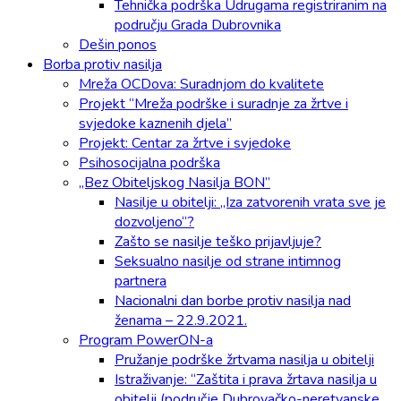
Tehnička podrška Udrugama registriranim na
području Grada Dubrovnika
Dešin ponos
Borba protiv nasilja
Mreža OCDova: Suradnjom do kvalitete
Projekt “Mreža podrške i suradnje za žrtve i
svjedoke kaznenih djela”
Projekt: Centar za žrtve i svjedoke
Psihosocijalna podrška
„Bez Obiteljskog Nasilja BON”
Nasilje u obitelji: „Iza zatvorenih vrata sve je
dozvoljeno“?
Zašto se nasilje teško prijavljuje?
Seksualno nasilje od strane intimnog
partnera
Nacionalni dan borbe protiv nasilja nad
ženama – 22.9.2021.
Program PowerON-a
Pružanje podrške žrtvama nasilja u obitelji
Istraživanje: “Zaštita i prava žrtava nasilja u
obitelji (područje Dubrovačko-neretvanske