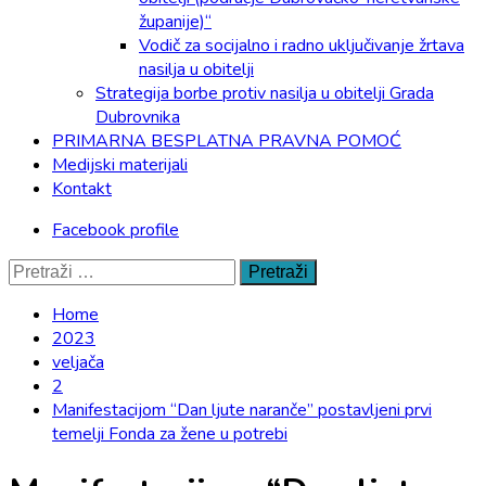
županije)“
Vodič za socijalno i radno uključivanje žrtava
nasilja u obitelji
Strategija borbe protiv nasilja u obitelji Grada
Dubrovnika
PRIMARNA BESPLATNA PRAVNA POMOĆ
Medijski materijali
Kontakt
Facebook profile
Pretraži:
Home
2023
veljača
2
Manifestacijom “Dan ljute naranče” postavljeni prvi
temelji Fonda za žene u potrebi