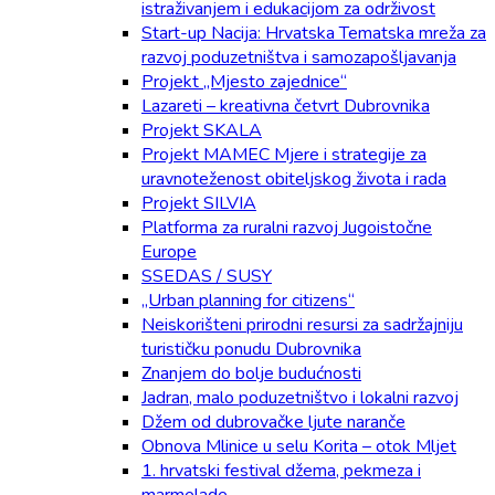
istraživanjem i edukacijom za održivost
Start-up Nacija: Hrvatska Tematska mreža za
razvoj poduzetništva i samozapošljavanja
Projekt „Mjesto zajednice“
Lazareti – kreativna četvrt Dubrovnika
Projekt SKALA
Projekt MAMEC Mjere i strategije za
uravnoteženost obiteljskog života i rada
Projekt SILVIA
Platforma za ruralni razvoj Jugoistočne
Europe
SSEDAS / SUSY
„Urban planning for citizens“
Neiskorišteni prirodni resursi za sadržajniju
turističku ponudu Dubrovnika
Znanjem do bolje budućnosti
Jadran, malo poduzetništvo i lokalni razvoj
Džem od dubrovačke ljute naranče
Obnova Mlinice u selu Korita – otok Mljet
1. hrvatski festival džema, pekmeza i