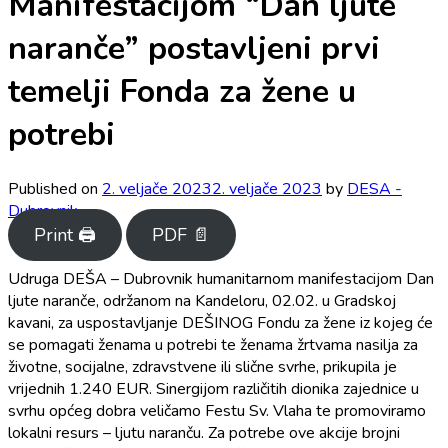
Manifestacijom “Dan ljute
naranče” postavljeni prvi
temelji Fonda za žene u
potrebi
Published on
2. veljače 2023
2. veljače 2023
by
DESA -
Dubrovnik
Print 🖨
PDF 📄
Udruga DEŠA – Dubrovnik humanitarnom manifestacijom Dan
ljute naranče, održanom na Kandeloru, 02.02. u Gradskoj
kavani, za uspostavljanje DEŠINOG Fondu za žene iz kojeg će
se pomagati ženama u potrebi te ženama žrtvama nasilja za
životne, socijalne, zdravstvene ili slične svrhe, prikupila je
vrijednih 1.240 EUR. Sinergijom različitih dionika zajednice u
svrhu općeg dobra veličamo Festu Sv. Vlaha te promoviramo
lokalni resurs – ljutu naranču. Za potrebe ove akcije brojni