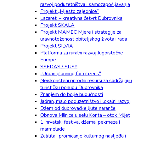
razvoj poduzetništva i samozapošljavanja
Projekt „Mjesto zajednice“
Lazareti – kreativna četvrt Dubrovnika
Projekt SKALA
Projekt MAMEC Mjere i strategije za
uravnoteženost obiteljskog života i rada
Projekt SILVIA
Platforma za ruralni razvoj Jugoistočne
Europe
SSEDAS / SUSY
„Urban planning for citizens“
Neiskorišteni prirodni resursi za sadržajniju
turističku ponudu Dubrovnika
Znanjem do bolje budućnosti
Jadran, malo poduzetništvo i lokalni razvoj
Džem od dubrovačke ljute naranče
Obnova Mlinice u selu Korita – otok Mljet
1. hrvatski festival džema, pekmeza i
marmelade
Zaštita i promicanje kulturnog nasljeđa i