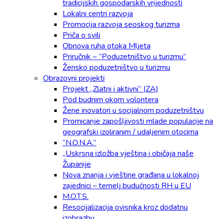
tradicijskih gospodarskih vrijednosti
Lokalni centri razvoja
Promocija razvoja seoskog turizma
Priča o svili
Obnova ruha otoka Mljeta
Priručnik – “Poduzetništvo u turizmu”
Žensko poduzetništvo u turizmu
Obrazovni projekti
Projekt „Zlatni i aktivni“ (ZA)
Pod budnim okom volontera
Žene inovatori u socijalnom poduzetništvu
Promicanje zapošljivosti mlade populacije na
geografski izoliranim / udaljenim otocima
“N.O.N.A.”
„Uskrsna izložba vještina i običaja naše
Županije
Nova znanja i vještine građana u lokalnoj
zajednici – temelj budućnosti RH u EU
M.O.T.S.
Resocijalizacija ovisnika kroz dodatnu
izobrazbu