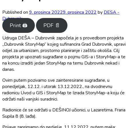
Published on
9. prosinca 2022
9. prosinca 2022
by
DESA -
Dubrovnik
Print 🖨
PDF 📄
Udruga DEŠA – Dubrovnik započela je s provedbom projekta
„Dubrovnik StoryMap“ kojeg sufinancira Grad Dubrovnik, upravi
odjel za urbanizam, prostorno planiranje i zaštitu okoliša. Cilj
projekta je upoznati sugrađane o pojmu GIS-a i StoryMap-a te
na koncu izraditi jedan StoryMap na temu Dubrovnik nekad i
danas.
Ovim putem pozivamo sve zainteresirane sugrađane, u
ponedjeljak, 12.12. i utorak 13.12.2022., na dvodnevnu
radionicu Uvod u GIS i StoryMap te Izrada StoryMap-a koju će
održati naši vanjski suradnici.
Radionice će se održati u DEŠINOJ učionici, u Lazaretima, Frana
Supila 8 (8. lađa).
Prijave zaprimamo do nedjelje, 11.12.2022. putem maila: