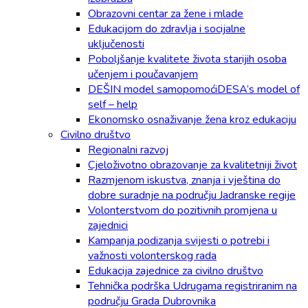
Obrazovni centar za žene i mlade
Edukacijom do zdravlja i socijalne
uključenosti
Poboljšanje kvalitete života starijih osoba
učenjem i poučavanjem
DEŠIN model samopomoćiDESA’s model of
self – help
Ekonomsko osnaživanje žena kroz edukaciju
Civilno društvo
Regionalni razvoj
Cjeloživotno obrazovanje za kvalitetniji život
Razmjenom iskustva, znanja i vještina do
dobre suradnje na području Jadranske regije
Volonterstvom do pozitivnih promjena u
zajednici
Kampanja podizanja svijesti o potrebi i
važnosti volonterskog rada
Edukacija zajednice za civilno društvo
Tehnička podrška Udrugama registriranim na
području Grada Dubrovnika