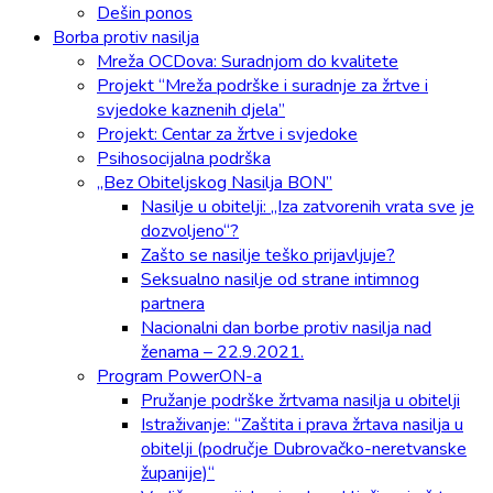
Dešin ponos
Borba protiv nasilja
Mreža OCDova: Suradnjom do kvalitete
Projekt “Mreža podrške i suradnje za žrtve i
svjedoke kaznenih djela”
Projekt: Centar za žrtve i svjedoke
Psihosocijalna podrška
„Bez Obiteljskog Nasilja BON”
Nasilje u obitelji: „Iza zatvorenih vrata sve je
dozvoljeno“?
Zašto se nasilje teško prijavljuje?
Seksualno nasilje od strane intimnog
partnera
Nacionalni dan borbe protiv nasilja nad
ženama – 22.9.2021.
Program PowerON-a
Pružanje podrške žrtvama nasilja u obitelji
Istraživanje: “Zaštita i prava žrtava nasilja u
obitelji (područje Dubrovačko-neretvanske
županije)“