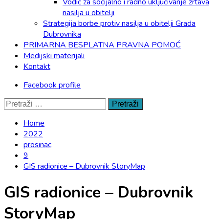
Vodič za socijalno i radno uključivanje žrtava
nasilja u obitelji
Strategija borbe protiv nasilja u obitelji Grada
Dubrovnika
PRIMARNA BESPLATNA PRAVNA POMOĆ
Medijski materijali
Kontakt
Facebook profile
Pretraži:
Home
2022
prosinac
9
GIS radionice – Dubrovnik StoryMap
GIS radionice – Dubrovnik
StoryMap