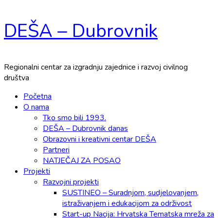
Skip
DEŠA – Dubrovnik
to
content
Regionalni centar za izgradnju zajednice i razvoj civilnog
društva
Primary
Početna
Menu
O nama
Tko smo bili 1993.
DEŠA – Dubrovnik danas
Obrazovni i kreativni centar DEŠA
Partneri
NATJEČAJ ZA POSAO
Projekti
Razvojni projekti
SUSTINEO – Suradnjom, sudjelovanjem,
istraživanjem i edukacijom za održivost
Start-up Nacija: Hrvatska Tematska mreža za