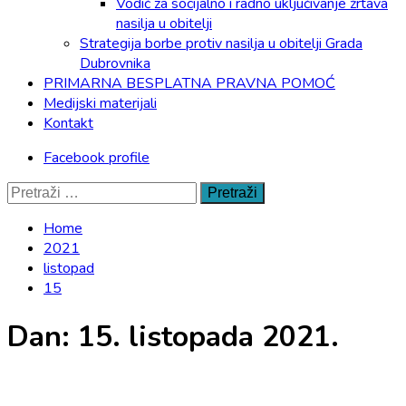
Vodič za socijalno i radno uključivanje žrtava
nasilja u obitelji
Strategija borbe protiv nasilja u obitelji Grada
Dubrovnika
PRIMARNA BESPLATNA PRAVNA POMOĆ
Medijski materijali
Kontakt
Facebook profile
Pretraži:
Home
2021
listopad
15
Dan:
15. listopada 2021.