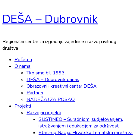
Skip
DEŠA – Dubrovnik
to
content
Regionalni centar za izgradnju zajednice i razvoj civilnog
društva
Primary
Početna
Menu
O nama
Tko smo bili 1993.
DEŠA – Dubrovnik danas
Obrazovni i kreativni centar DEŠA
Partneri
NATJEČAJ ZA POSAO
Projekti
Razvojni projekti
SUSTINEO – Suradnjom, sudjelovanjem,
istraživanjem i edukacijom za održivost
Start-up Nacija: Hrvatska Tematska mreža za