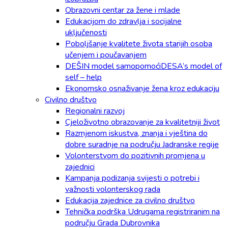
Obrazovni centar za žene i mlade
Edukacijom do zdravlja i socijalne
uključenosti
Poboljšanje kvalitete života starijih osoba
učenjem i poučavanjem
DEŠIN model samopomoćiDESA’s model of
self – help
Ekonomsko osnaživanje žena kroz edukaciju
Civilno društvo
Regionalni razvoj
Cjeloživotno obrazovanje za kvalitetniji život
Razmjenom iskustva, znanja i vještina do
dobre suradnje na području Jadranske regije
Volonterstvom do pozitivnih promjena u
zajednici
Kampanja podizanja svijesti o potrebi i
važnosti volonterskog rada
Edukacija zajednice za civilno društvo
Tehnička podrška Udrugama registriranim na
području Grada Dubrovnika