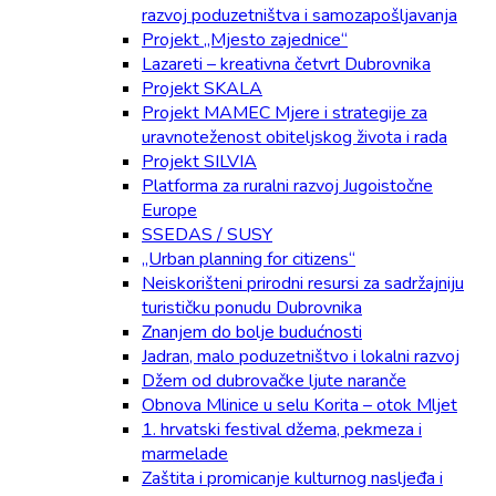
razvoj poduzetništva i samozapošljavanja
Projekt „Mjesto zajednice“
Lazareti – kreativna četvrt Dubrovnika
Projekt SKALA
Projekt MAMEC Mjere i strategije za
uravnoteženost obiteljskog života i rada
Projekt SILVIA
Platforma za ruralni razvoj Jugoistočne
Europe
SSEDAS / SUSY
„Urban planning for citizens“
Neiskorišteni prirodni resursi za sadržajniju
turističku ponudu Dubrovnika
Znanjem do bolje budućnosti
Jadran, malo poduzetništvo i lokalni razvoj
Džem od dubrovačke ljute naranče
Obnova Mlinice u selu Korita – otok Mljet
1. hrvatski festival džema, pekmeza i
marmelade
Zaštita i promicanje kulturnog nasljeđa i