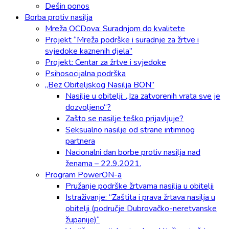
Dešin ponos
Borba protiv nasilja
Mreža OCDova: Suradnjom do kvalitete
Projekt “Mreža podrške i suradnje za žrtve i
svjedoke kaznenih djela”
Projekt: Centar za žrtve i svjedoke
Psihosocijalna podrška
„Bez Obiteljskog Nasilja BON”
Nasilje u obitelji: „Iza zatvorenih vrata sve je
dozvoljeno“?
Zašto se nasilje teško prijavljuje?
Seksualno nasilje od strane intimnog
partnera
Nacionalni dan borbe protiv nasilja nad
ženama – 22.9.2021.
Program PowerON-a
Pružanje podrške žrtvama nasilja u obitelji
Istraživanje: “Zaštita i prava žrtava nasilja u
obitelji (područje Dubrovačko-neretvanske
županije)“