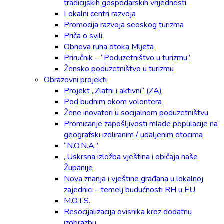
tradicijskih gospodarskih vrijednosti
Lokalni centri razvoja
Promocija razvoja seoskog turizma
Priča o svili
Obnova ruha otoka Mljeta
Priručnik – “Poduzetništvo u turizmu”
Žensko poduzetništvo u turizmu
Obrazovni projekti
Projekt „Zlatni i aktivni“ (ZA)
Pod budnim okom volontera
Žene inovatori u socijalnom poduzetništvu
Promicanje zapošljivosti mlade populacije na
geografski izoliranim / udaljenim otocima
“N.O.N.A.”
„Uskrsna izložba vještina i običaja naše
Županije
Nova znanja i vještine građana u lokalnoj
zajednici – temelj budućnosti RH u EU
M.O.T.S.
Resocijalizacija ovisnika kroz dodatnu
izobrazbu