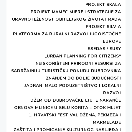
PROJEKT SKALA
PROJEKT MAMEC MJERE I STRATEGIJE ZA
Print 🖨
PDF 📄
URAVNOTEŽENOST OBITELJSKOG ŽIVOTA I RADA
PROJEKT SILVIA
Studentski teatar Lero će 12. listopada 2021.
PLATFORMA ZA RURALNI RAZVOJ JUGOISTOČNE
prikazati predstavu
Jugo
u režiji Davora
EUROPE
Mojaša.
Jugo
je mogući trag kazališnog propitivanja
SSEDAS / SUSY
posebnih stanja i ozračja Grada kada ga kupaju kiše
„URBAN PLANNING FOR CITIZENS“
i oplakuju valovi, stanje pojačanog juga koje traje
NEISKORIŠTENI PRIRODNI RESURSI ZA
sa svim onim što znači i što izaziva. Poetična
SADRŽAJNIJU TURISTIČKU PONUDU DUBROVNIKA
scenska priča u kojoj se ogleda moguća zrcalna
ZNANJEM DO BOLJE BUDUĆNOSTI
slika duše Grada kojem je posvećena i onih koji je
JADRAN, MALO PODUZETNIŠTVO I LOKALNI
ovom izvedbom slute. S
Jugom
jeLero nastupio na
RAZVOJ
71. Dubrovačkim ljetnim igrama posvetivši svoju
DŽEM OD DUBROVAČKE LJUTE NARANČE
predstavu velikanima hrvatskog glumišta Miši
OBNOVA MLINICE U SELU KORITA – OTOK MLJET
Martinoviću i, svom dugodišnjem članu, Predragu
1. HRVATSKI FESTIVAL DŽEMA, PEKMEZA I
Vušoviću Pređu. Nova izvedba
Juga
ostvarena je u
MARMELADE
suradnji s udrugom DEŠA – Dubrovnik kroz projekt
ZAŠTITA I PROMICANJE KULTURNOG NASLJEĐA I