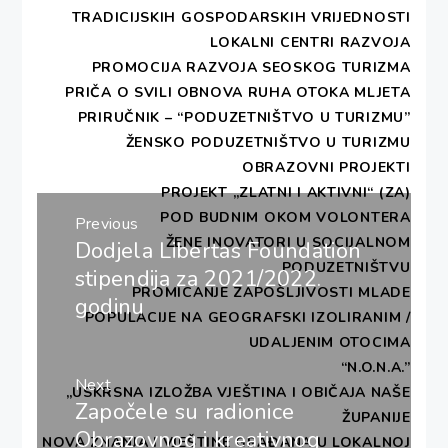
„Zlatni i aktivni (ZA)“, koji je sufinancirala Europska
TRADICIJSKIH GOSPODARSKIH VRIJEDNOSTI
unija iz Europskog socijalnog fonda. Pozivamo sve
LOKALNI CENTRI RAZVOJA
umirovljenika da nam se pridruže, uz pridržavanje
PROMOCIJA RAZVOJA SEOSKOG TURIZMA
protuepidemijskih mjera, u Lazaretima 12. listopada
PRIČA O SVILI
OBNOVA RUHA OTOKA MLJETA
2021. u 19.30 sati uz besplatan ulaz.
PRIRUČNIK – “PODUZETNIŠTVO U TURIZMU”
ŽENSKO PODUZETNIŠTVO U TURIZMU
NOVOSTI
OBRAZOVNI PROJEKTI
PROJEKT „ZLATNI I AKTIVNI“ (ZA)
Navigacija
POD BUDNIM OKOM VOLONTERA
Previous
objava
ŽENE INOVATORI U SOCIJALNOM
Dodjela Libertas Foundation
Previous
PODUZETNIŠTVU
post:
stipendija za 2021/2022.
PROMICANJE ZAPOŠLJIVOSTI MLADE
godinu
POPULACIJE NA GEOGRAFSKI IZOLIRANIM /
UDALJENIM OTOCIMA
“N.O.N.A.”
Next
„USKRSNA IZLOŽBA VJEŠTINA I OBIČAJA NAŠE
Započele su radionice
Next
ŽUPANIJE
post:
Obrazovnog i kreativnog
NOVA ZNANJA I VJEŠTINE GRAĐANA U LOKALNOJ