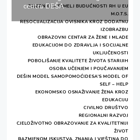
centra DEŠA
ZAJEDNICI – TEMELJ BUDUĆNOSTI RH U EU
M.O.T.S.
RESOCIJALIZACIJA OVISNIKA KROZ DODATNU
IZOBRAZBU
OBRAZOVNI CENTAR ZA ŽENE I MLADE
EDUKACIJOM DO ZDRAVLJA I SOCIJALNE
UKLJUČENOSTI
POBOLJŠANJE KVALITETE ŽIVOTA STARIJIH
OSOBA UČENJEM I POUČAVANJEM
DEŠIN MODEL SAMOPOMOĆIDESA’S MODEL OF
SELF – HELP
EKONOMSKO OSNAŽIVANJE ŽENA KROZ
EDUKACIJU
CIVILNO DRUŠTVO
REGIONALNI RAZVOJ
CJELOŽIVOTNO OBRAZOVANJE ZA KVALITETNIJI
ŽIVOT
RAZMJENOM ISKUSTVA, ZNANJA I VJEŠTINA DO