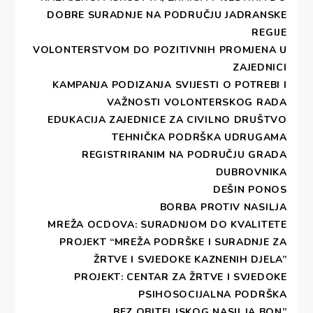
DOBRE SURADNJE NA PODRUČJU JADRANSKE
REGIJE
VOLONTERSTVOM DO POZITIVNIH PROMJENA U
PRIMARNA BESPLATNA PRAVNA
ZAJEDNICI
POMOĆ
KAMPANJA PODIZANJA SVIJESTI O POTREBI I
VAŽNOSTI VOLONTERSKOG RADA
EDUKACIJA ZAJEDNICE ZA CIVILNO DRUŠTVO
TEHNIČKA PODRŠKA UDRUGAMA
UKOLIKO ŽELITE PODRŽATI RAD
REGISTRIRANIM NA PODRUČJU GRADA
UDRUGE MOŽETE DONIRATI
DUBROVNIKA
DEŠIN PONOS
BORBA PROTIV NASILJA
MREŽA OCDOVA: SURADNJOM DO KVALITETE
PROJEKT “MREŽA PODRŠKE I SURADNJE ZA
ŽRTVE I SVJEDOKE KAZNENIH DJELA”
PROJEKT: CENTAR ZA ŽRTVE I SVJEDOKE
PSIHOSOCIJALNA PODRŠKA
„BEZ OBITELJSKOG NASILJA BON”