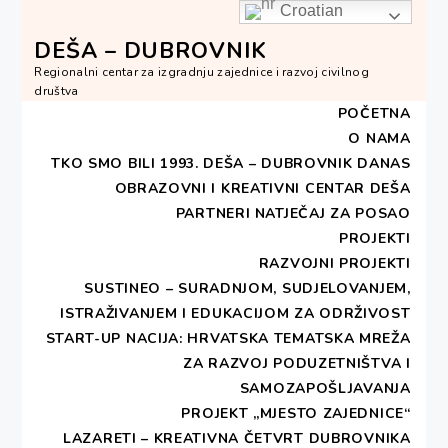
Skip
Croatian
to
DEŠA – DUBROVNIK
content
Regionalni centar za izgradnju zajednice i razvoj civilnog
društva
POČETNA
O NAMA
TKO SMO BILI 1993.
DEŠA – DUBROVNIK DANAS
OBRAZOVNI I KREATIVNI CENTAR DEŠA
HOME
2021
LISTOPAD
11
PARTNERI
NATJEČAJ ZA POSAO
LEROVO “JUGO” ZA PROJEKT “ZLATNI I AKTIVNI”
PROJEKTI
RAZVOJNI PROJEKTI
Lerovo “Jugo” za projekt
SUSTINEO – SURADNJOM, SUDJELOVANJEM,
ISTRAŽIVANJEM I EDUKACIJOM ZA ODRŽIVOST
“Zlatni i aktivni”
START-UP NACIJA: HRVATSKA TEMATSKA MREŽA
ZA RAZVOJ PODUZETNIŠTVA I
PUBLISHED ON
11. LISTOPADA 2021
BY
SAMOZAPOŠLJAVANJA
DESA - DUBROVNIK
PROJEKT „MJESTO ZAJEDNICE“
LAZARETI – KREATIVNA ČETVRT DUBROVNIKA