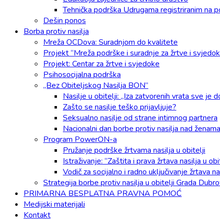
Tehnička podrška Udrugama registriranim na p
Dešin ponos
Borba protiv nasilja
Mreža OCDova: Suradnjom do kvalitete
Projekt “Mreža podrške i suradnje za žrtve i svjedok
Projekt: Centar za žrtve i svjedoke
Psihosocijalna podrška
„Bez Obiteljskog Nasilja BON”
Nasilje u obitelji: „Iza zatvorenih vrata sve je 
Zašto se nasilje teško prijavljuje?
Seksualno nasilje od strane intimnog partnera
Nacionalni dan borbe protiv nasilja nad ženam
Program PowerON-a
Pružanje podrške žrtvama nasilja u obitelji
Istraživanje: “Zaštita i prava žrtava nasilja u 
Vodič za socijalno i radno uključivanje žrtava nas
Strategija borbe protiv nasilja u obitelji Grada Dubr
PRIMARNA BESPLATNA PRAVNA POMOĆ
Medijski materijali
Kontakt