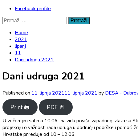
Facebook profile
Pretraži:
Home
2021
lipanj
11
Dani udruga 2021
Dani udruga 2021
Published on
11. lipnja 2021
11. lipnja 2021
by
DESA - Dubrov
Print 🖨
PDF 📄
U večernjim satima 10.06., na zidu poviše zapadnog izlaza sa Str
projekciju o važnosti rada udruga u području podrške i pomoći žrt
Hrvatske priređuje od 10 – 12.06.