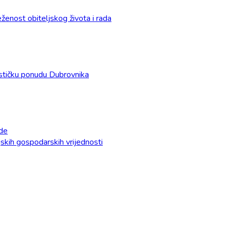
enost obiteljskog života i rada
urističku ponudu Dubrovnika
ade
ijskih gospodarskih vrijednosti