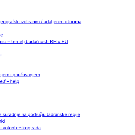
eografski izoliranim / udaljenim otocima
je
dnici – temelj budućnosti RH u EU
u
čenjem i poučavanjem
lf – help
e suradnje na području Jadranske regije
ici
ti volonterskog rada