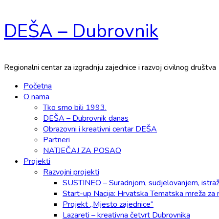
Skip
DEŠA – Dubrovnik
to
content
Regionalni centar za izgradnju zajednice i razvoj civilnog društva
Primary
Početna
Menu
O nama
Tko smo bili 1993.
DEŠA – Dubrovnik danas
Obrazovni i kreativni centar DEŠA
Partneri
NATJEČAJ ZA POSAO
Projekti
Razvojni projekti
SUSTINEO – Suradnjom, sudjelovanjem, istraži
Start-up Nacija: Hrvatska Tematska mreža za 
Projekt „Mjesto zajednice“
Lazareti – kreativna četvrt Dubrovnika