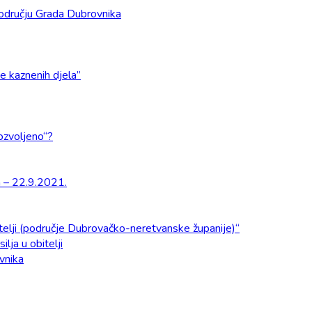
odručju Grada Dubrovnika
e kaznenih djela”
dozvoljeno“?
a – 22.9.2021.
obitelji (područje Dubrovačko-neretvanske županije)“
ilja u obitelji
ovnika