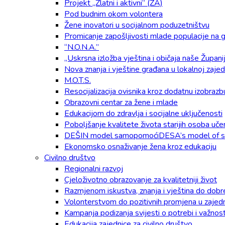
Projekt „Zlatni i aktivni“ (ZA)
Pod budnim okom volontera
Žene inovatori u socijalnom poduzetništvu
Promicanje zapošljivosti mlade populacije na g
“N.O.N.A.”
„Uskrsna izložba vještina i običaja naše Župani
Nova znanja i vještine građana u lokalnoj zaje
M.O.T.S.
Resocijalizacija ovisnika kroz dodatnu izobrazb
Obrazovni centar za žene i mlade
Edukacijom do zdravlja i socijalne uključenosti
Poboljšanje kvalitete života starijih osoba u
DEŠIN model samopomoćiDESA’s model of se
Ekonomsko osnaživanje žena kroz edukaciju
Civilno društvo
Regionalni razvoj
Cjeloživotno obrazovanje za kvalitetniji život
Razmjenom iskustva, znanja i vještina do dobr
Volonterstvom do pozitivnih promjena u zajedn
Kampanja podizanja svijesti o potrebi i važnos
Edukacija zajednice za civilno društvo