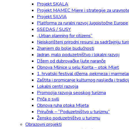
Projekt SKALA
Projekt MAMEC Mjere i strategije za uravnotež
Projekt SILVIA
Platforma za ruralni razvoj Jugoistočne Europe
SSEDAS / SUSY
„Urban planning for citizens“
Neiskorišteni prirodni resursi za sadržajniju t
Znanjem do bolje budućnosti
Jadran, malo poduzetništvo i lokalni razvoj
Džem od dubrovačke ljute naranče
Obnova Mlinice u selu Korita – otok Mljet
1. hrvatski festival džema, pekmeza i marmel
Zaštita i promicanje kulturnog nasljeđa i tradic
Lokalni centri razvoja
Promocija razvoja seoskog turizma
Priča o svili
Obnova ruha otoka Mljeta
Priručnik – “Poduzetništvo u turizmu”
Žensko poduzetništvo u turizmu
Obrazovni projekti