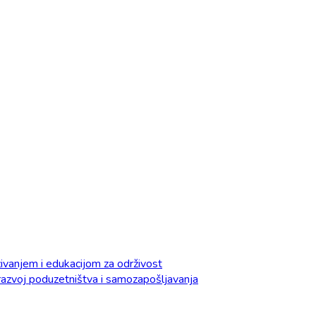
vanjem i edukacijom za održivost
razvoj poduzetništva i samozapošljavanja