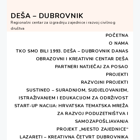
Skip
to
DEŠA – DUBROVNIK
content
Regionalni centar za izgradnju zajednice i razvoj civilnog
društva
POČETNA
O NAMA
TKO SMO BILI 1993.
DEŠA – DUBROVNIK DANAS
OBRAZOVNI I KREATIVNI CENTAR DEŠA
HOME
2018
LIPANJ
13
PARTNERI
NATJEČAJ ZA POSAO
PREDSTAVLJANJE KNJIGE ZAKLADE KULTURA NOVA
PROJEKTI
RAZVOJNI PROJEKTI
Predstavljanje knjige
SUSTINEO – SURADNJOM, SUDJELOVANJEM,
ISTRAŽIVANJEM I EDUKACIJOM ZA ODRŽIVOST
Zaklade Kultura nova
START-UP NACIJA: HRVATSKA TEMATSKA MREŽA
ZA RAZVOJ PODUZETNIŠTVA I
PUBLISHED ON
13. LIPNJA 2018
BY
DESA
SAMOZAPOŠLJAVANJA
- DUBROVNIK
PROJEKT „MJESTO ZAJEDNICE“
LAZARETI – KREATIVNA ČETVRT DUBROVNIKA