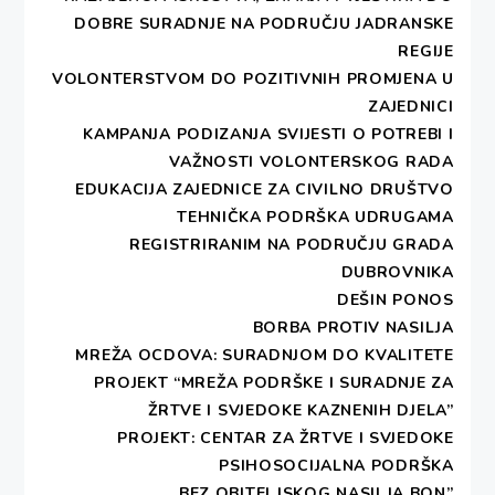
POMOĆ
DOBRE SURADNJE NA PODRUČJU JADRANSKE
REGIJE
VOLONTERSTVOM DO POZITIVNIH PROMJENA U
ZAJEDNICI
UKOLIKO ŽELITE PODRŽATI RAD
KAMPANJA PODIZANJA SVIJESTI O POTREBI I
UDRUGE MOŽETE DONIRATI
VAŽNOSTI VOLONTERSKOG RADA
EDUKACIJA ZAJEDNICE ZA CIVILNO DRUŠTVO
TEHNIČKA PODRŠKA UDRUGAMA
REGISTRIRANIM NA PODRUČJU GRADA
DUBROVNIKA
DEŠIN PONOS
BORBA PROTIV NASILJA
MREŽA OCDOVA: SURADNJOM DO KVALITETE
PROJEKT “MREŽA PODRŠKE I SURADNJE ZA
ŽRTVE I SVJEDOKE KAZNENIH DJELA”
PROJEKT: CENTAR ZA ŽRTVE I SVJEDOKE
PSIHOSOCIJALNA PODRŠKA
„BEZ OBITELJSKOG NASILJA BON”