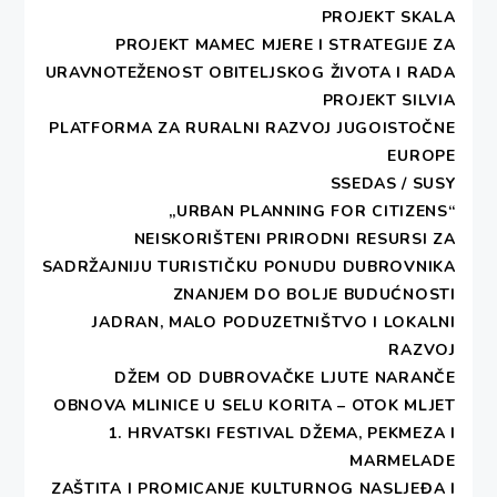
PROJEKT SKALA
Print 🖨
PDF 📄
PROJEKT MAMEC MJERE I STRATEGIJE ZA
URAVNOTEŽENOST OBITELJSKOG ŽIVOTA I RADA
PROJEKT SILVIA
DEŠA Dubrovnik je sudjelovala na promociji
PLATFORMA ZA RURALNI RAZVOJ JUGOISTOČNE
publikacije o sudioničkom upravljanju “Uradimo
EUROPE
zajedno. Prakse i tendencije sudioničkoga
SSEDAS / SUSY
upravljanja u kulturi u Republici Hrvatskoj” koja se
„URBAN PLANNING FOR CITIZENS“
održala u Dubrovniku 12. lipnja 2018. godine u
NEISKORIŠTENI PRIRODNI RESURSI ZA
18:00 sati u dvorištu Lazareta. Zbornik su
SADRŽAJNIJU TURISTIČKU PONUDU DUBROVNIKA
predstavili dr. sc. Dea Vidović (upraviteljica Zaklade
ZNANJEM DO BOLJE BUDUĆNOSTI
“Kultura nova” i urednica zbornika), Ana Žuvela
JADRAN, MALO PODUZETNIŠTVO I LOKALNI
(voditeljica istraživačkog tima projekta o
RAZVOJ
sudioničkom upravljanju) te Frank Fischer, jedan od
DŽEM OD DUBROVAČKE LJUTE NARANČE
najznačajnijih teoretičara sudioničkoga upravljanja i
OBNOVA MLINICE U SELU KORITA – OTOK MLJET
Nancy Duxbury, stručnjakinja za održivi razvoj
1. HRVATSKI FESTIVAL DŽEMA, PEKMEZA I
gradova. Zaklada “Kultura nova” objavila je zbornik
MARMELADE
u okviru dvogodišnjeg projekta “Approaches to
ZAŠTITA I PROMICANJE KULTURNOG NASLJEĐA I