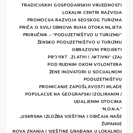
Participatory Governance of Cultural Institutions”
TRADICIJSKIH GOSPODARSKIH VRIJEDNOSTI
koji je Zaklada provodila uz podršku UNESCO-vog
LOKALNI CENTRI RAZVOJA
Međunarodnog fonda za kulturnu raznolikost (IFCD).
PROMOCIJA RAZVOJA SEOSKOG TURIZMA
PRIČA O SVILI
OBNOVA RUHA OTOKA MLJETA
NOVOSTI
PRIRUČNIK – “PODUZETNIŠTVO U TURIZMU”
ŽENSKO PODUZETNIŠTVO U TURIZMU
Navigacija
OBRAZOVNI PROJEKTI
Previous
objava
PROJEKT „ZLATNI I AKTIVNI“ (ZA)
Sastanak „Mreže podrške i
Previous
POD BUDNIM OKOM VOLONTERA
post:
suradnje za žrtve i svjedoke
ŽENE INOVATORI U SOCIJALNOM
kaznenih djela“
PODUZETNIŠTVU
PROMICANJE ZAPOŠLJIVOSTI MLADE
POPULACIJE NA GEOGRAFSKI IZOLIRANIM /
Next
UDALJENIM OTOCIMA
Konferencija “Živjeti zdravo”
Next
“N.O.N.A.”
post:
„USKRSNA IZLOŽBA VJEŠTINA I OBIČAJA NAŠE
ŽUPANIJE
NOVA ZNANJA I VJEŠTINE GRAĐANA U LOKALNOJ