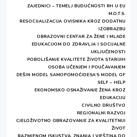
ZAJEDNICI – TEMELJ BUDUĆNOSTI RH U EU
M.O.T.S.
RESOCIJALIZACIJA OVISNIKA KROZ DODATNU
IZOBRAZBU
OBRAZOVNI CENTAR ZA ŽENE I MLADE
EDUKACIJOM DO ZDRAVLJA I SOCIJALNE
UKLJUČENOSTI
POBOLJŠANJE KVALITETE ŽIVOTA STARIJIH
OSOBA UČENJEM I POUČAVANJEM
DEŠIN MODEL SAMOPOMOĆIDESA’S MODEL OF
SELF – HELP
EKONOMSKO OSNAŽIVANJE ŽENA KROZ
EDUKACIJU
CIVILNO DRUŠTVO
REGIONALNI RAZVOJ
CJELOŽIVOTNO OBRAZOVANJE ZA KVALITETNIJI
ŽIVOT
PRIMARNA BESPLATNA PRAVNA
RAZMJENOM ISKUSTVA, ZNANJA I VJEŠTINA DO