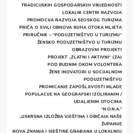
TRADICIJSKIH GOSPODARSKIH VRIJEDNOSTI
LOKALNI CENTRI RAZVOJA
PROMOCIJA RAZVOJA SEOSKOG TURIZMA
PRIČA O SVILI
OBNOVA RUHA OTOKA MLJETA
PRIRUČNIK – “PODUZETNIŠTVO U TURIZMU”
ŽENSKO PODUZETNIŠTVO U TURIZMU
OBRAZOVNI PROJEKTI
PROJEKT „ZLATNI I AKTIVNI“ (ZA)
POD BUDNIM OKOM VOLONTERA
ŽENE INOVATORI U SOCIJALNOM
PODUZETNIŠTVU
PROMICANJE ZAPOŠLJIVOSTI MLADE
POPULACIJE NA GEOGRAFSKI IZOLIRANIM /
UDALJENIM OTOCIMA
“N.O.N.A.”
„USKRSNA IZLOŽBA VJEŠTINA I OBIČAJA NAŠE
ŽUPANIJE
NOVA ZNANJA I VJEŠTINE GRAĐANA U LOKALNOJ