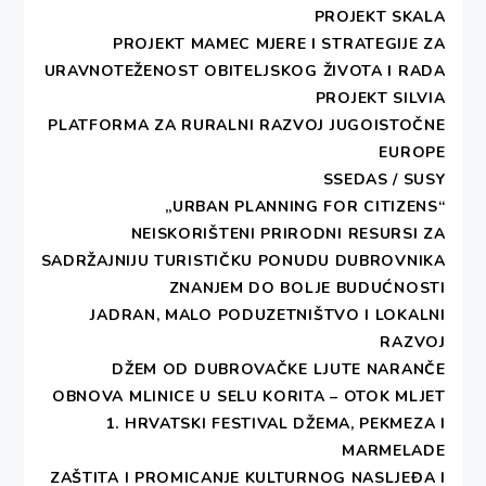
PROJEKT SKALA
17. SVIBNJA 2018
PROJEKT MAMEC MJERE I STRATEGIJE ZA
URAVNOTEŽENOST OBITELJSKOG ŽIVOTA I RADA
Predstavnica DEŠE je sudjelovala na
PROJEKT SILVIA
radionici s dionicima na regionalnoj i
PLATFORMA ZA RURALNI RAZVOJ JUGOISTOČNE
lokalnoj razini u okviru EU projekta
EUROPE
SUPREME – podrška prostornom
SSEDAS / SUSY
planiranju mora u istočnom Sredozemlju, u
„URBAN PLANNING FOR CITIZENS“
Dubrovniku 17. svibnja 2018. godine.
NEISKORIŠTENI PRIRODNI RESURSI ZA
SADRŽAJNIJU TURISTIČKU PONUDU DUBROVNIKA
ZNANJEM DO BOLJE BUDUĆNOSTI
JADRAN, MALO PODUZETNIŠTVO I LOKALNI
RAZVOJ
Copyright DESA - All rights reserved.
DŽEM OD DUBROVAČKE LJUTE NARANČE
Theme:
Write Blog
by
Thememattic
OBNOVA MLINICE U SELU KORITA – OTOK MLJET
1. HRVATSKI FESTIVAL DŽEMA, PEKMEZA I
MARMELADE
ZAŠTITA I PROMICANJE KULTURNOG NASLJEĐA I