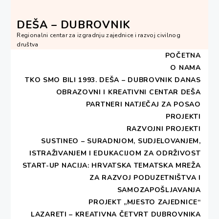
Skip
to
DEŠA – DUBROVNIK
content
Regionalni centar za izgradnju zajednice i razvoj civilnog
društva
POČETNA
O NAMA
TKO SMO BILI 1993.
DEŠA – DUBROVNIK DANAS
OBRAZOVNI I KREATIVNI CENTAR DEŠA
HOME
2018
SVIBANJ
17
PARTNERI
NATJEČAJ ZA POSAO
PROJEKTI
Dan:
17. svibnja 2018.
RAZVOJNI PROJEKTI
SUSTINEO – SURADNJOM, SUDJELOVANJEM,
ISTRAŽIVANJEM I EDUKACIJOM ZA ODRŽIVOST
START-UP NACIJA: HRVATSKA TEMATSKA MREŽA
ZA RAZVOJ PODUZETNIŠTVA I
SAMOZAPOŠLJAVANJA
Radionica u okviru EU
PROJEKT „MJESTO ZAJEDNICE“
projekta SUPREME
LAZARETI – KREATIVNA ČETVRT DUBROVNIKA