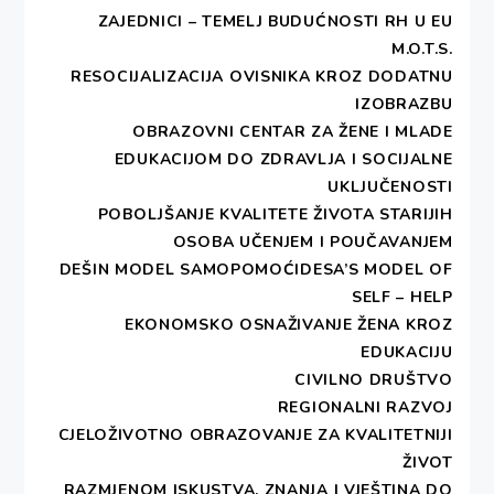
ZAJEDNICI – TEMELJ BUDUĆNOSTI RH U EU
M.O.T.S.
RESOCIJALIZACIJA OVISNIKA KROZ DODATNU
IZOBRAZBU
OBRAZOVNI CENTAR ZA ŽENE I MLADE
EDUKACIJOM DO ZDRAVLJA I SOCIJALNE
UKLJUČENOSTI
POBOLJŠANJE KVALITETE ŽIVOTA STARIJIH
OSOBA UČENJEM I POUČAVANJEM
DEŠIN MODEL SAMOPOMOĆIDESA’S MODEL OF
SELF – HELP
EKONOMSKO OSNAŽIVANJE ŽENA KROZ
EDUKACIJU
CIVILNO DRUŠTVO
REGIONALNI RAZVOJ
CJELOŽIVOTNO OBRAZOVANJE ZA KVALITETNIJI
ŽIVOT
RAZMJENOM ISKUSTVA, ZNANJA I VJEŠTINA DO