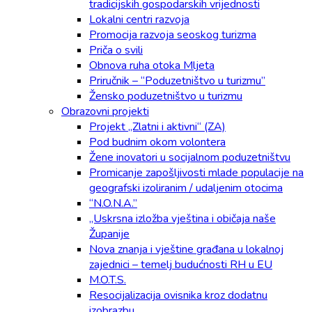
tradicijskih gospodarskih vrijednosti
Lokalni centri razvoja
Promocija razvoja seoskog turizma
Priča o svili
Obnova ruha otoka Mljeta
Priručnik – “Poduzetništvo u turizmu”
Žensko poduzetništvo u turizmu
Obrazovni projekti
Projekt „Zlatni i aktivni“ (ZA)
Pod budnim okom volontera
Žene inovatori u socijalnom poduzetništvu
Promicanje zapošljivosti mlade populacije na
geografski izoliranim / udaljenim otocima
“N.O.N.A.”
„Uskrsna izložba vještina i običaja naše
Županije
Nova znanja i vještine građana u lokalnoj
zajednici – temelj budućnosti RH u EU
M.O.T.S.
Resocijalizacija ovisnika kroz dodatnu
izobrazbu