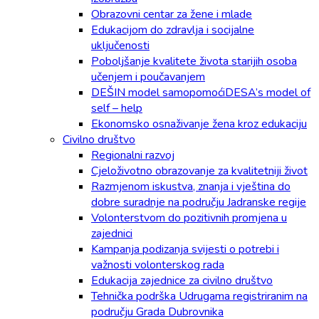
Obrazovni centar za žene i mlade
Edukacijom do zdravlja i socijalne
uključenosti
Poboljšanje kvalitete života starijih osoba
učenjem i poučavanjem
DEŠIN model samopomoćiDESA’s model of
self – help
Ekonomsko osnaživanje žena kroz edukaciju
Civilno društvo
Regionalni razvoj
Cjeloživotno obrazovanje za kvalitetniji život
Razmjenom iskustva, znanja i vještina do
dobre suradnje na području Jadranske regije
Volonterstvom do pozitivnih promjena u
zajednici
Kampanja podizanja svijesti o potrebi i
važnosti volonterskog rada
Edukacija zajednice za civilno društvo
Tehnička podrška Udrugama registriranim na
području Grada Dubrovnika