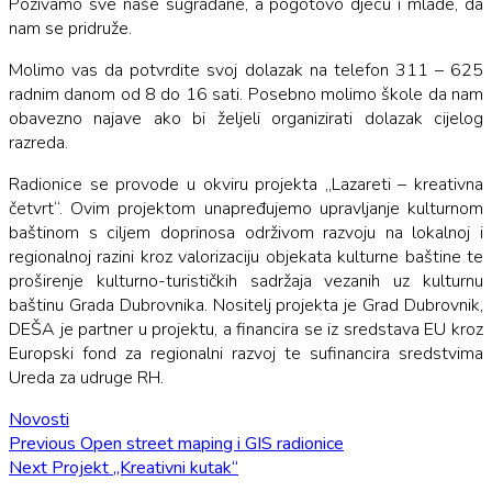
Pozivamo sve naše sugrađane, a pogotovo djecu i mlade, da
nam se pridruže.
Molimo vas da potvrdite svoj dolazak na telefon 311 – 625
radnim danom od 8 do 16 sati. Posebno molimo škole da nam
obavezno najave ako bi željeli organizirati dolazak cijelog
razreda.
Radionice se provode u okviru projekta „Lazareti – kreativna
četvrt“. Ovim projektom unapređujemo upravljanje kulturnom
baštinom s ciljem doprinosa održivom razvoju na lokalnoj i
regionalnoj razini kroz valorizaciju objekata kulturne baštine te
proširenje kulturno-turističkih sadržaja vezanih uz kulturnu
baštinu Grada Dubrovnika. Nositelj projekta je Grad Dubrovnik,
DEŠA je partner u projektu, a financira se iz sredstava EU kroz
Europski fond za regionalni razvoj te sufinancira sredstvima
Ureda za udruge RH.
Novosti
Navigacija
Previous
Previous
Open street maping i GIS radionice
Next
post:
Next
Projekt „Kreativni kutak“
objava
post: