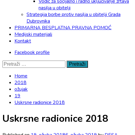
Vodič za socijalno i radno uključivanje žrtava
nasilja u obitelji
Strategija borbe protiv nasilja u obitelji Grada
Dubrovnika
PRIMARNA BESPLATNA PRAVNA POMOĆ
Medijski materijali
Kontakt
Facebook profile
Pretraži:
Home
2018
ožujak
19
Uskrsne radionice 2018
Uskrsne radionice 2018
Published on
19. ožujka 2018
6. ožujka 2019
by
DESA -