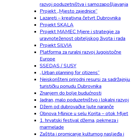
razvoj poduzetništva i samozapošljavanja
Projekt „Mjesto zajednice“
Lazareti – kreativna četvrt Dubrovnika
Projekt SKALA
Projekt MAMEC Mjere i strategije za
uravnoteženost obiteljskog života i rada
Projekt SILVIA
Platforma za ruralni razvoj Jugoistočne
Europe
SSEDAS / SUSY
„Urban planning for citizens“
Neiskorišteni prirodni resursi za sadržajniju
turističku ponudu Dubrovnika
Znanjem do bolje budućnosti
Jadran, malo poduzetništvo i lokalni razvoj
Džem od dubrovačke ljute naranče
Obnova Mlinice u selu Korita – otok Mljet
1. hrvatski festival džema, pekmeza i
marmelade
Zaštita i promicanje kulturnog nasljeđa i