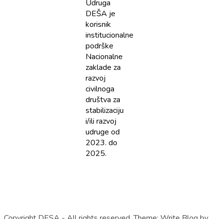
Udruga
DEŠA je
korisnik
institucionalne
podrške
Nacionalne
zaklade za
razvoj
civilnoga
društva za
stabilizaciju
i/ili razvoj
udruge od
2023. do
2025.
Copyright DESA - All rights reserved.
Theme:
Write Blog
by