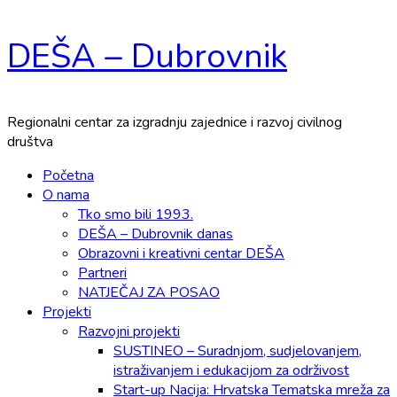
Skip
DEŠA – Dubrovnik
to
content
Regionalni centar za izgradnju zajednice i razvoj civilnog
društva
Primary
Početna
Menu
O nama
Tko smo bili 1993.
DEŠA – Dubrovnik danas
Obrazovni i kreativni centar DEŠA
Partneri
NATJEČAJ ZA POSAO
Projekti
Razvojni projekti
SUSTINEO – Suradnjom, sudjelovanjem,
istraživanjem i edukacijom za održivost
Start-up Nacija: Hrvatska Tematska mreža za