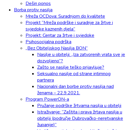
Dešin ponos
Borba protiv nasilja
Mreža OCDova: Suradnjom do kvalitete
Projekt “Mreža podrške i suradnje za žrtve i
svjedoke kaznenih djela”
Projekt: Centar za žrtve i svjedoke
Psihosocijalna podrška
„Bez Obiteljskog Nasilja BON”
Nasilje u obitelji: „Iza zatvorenih vrata sve je
dozvoljeno“?
Zašto se nasilje teško prijavljuje?
Seksualno nasilje od strane intimnog
partnera
Nacionalni dan borbe protiv nasilja nad
ženama – 22.9.2021.
Program PowerON-a
Pružanje podrške žrtvama nasilja u obitelji
Istraživanje: “Zaštita i prava žrtava nasilja u
obitelji (područje Dubrovačko-neretvanske
županije)“