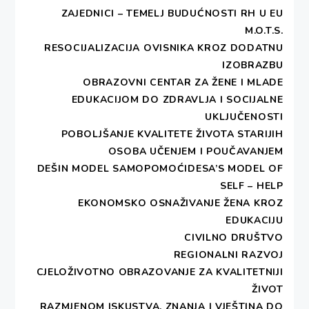
ZAJEDNICI – TEMELJ BUDUĆNOSTI RH U EU
M.O.T.S.
RESOCIJALIZACIJA OVISNIKA KROZ DODATNU
IZOBRAZBU
PRIMARNA BESPLATNA PRAVNA
OBRAZOVNI CENTAR ZA ŽENE I MLADE
POMOĆ
EDUKACIJOM DO ZDRAVLJA I SOCIJALNE
UKLJUČENOSTI
POBOLJŠANJE KVALITETE ŽIVOTA STARIJIH
OSOBA UČENJEM I POUČAVANJEM
UKOLIKO ŽELITE PODRŽATI RAD
DEŠIN MODEL SAMOPOMOĆIDESA’S MODEL OF
UDRUGE MOŽETE DONIRATI
SELF – HELP
EKONOMSKO OSNAŽIVANJE ŽENA KROZ
EDUKACIJU
CIVILNO DRUŠTVO
REGIONALNI RAZVOJ
CJELOŽIVOTNO OBRAZOVANJE ZA KVALITETNIJI
ŽIVOT
RAZMJENOM ISKUSTVA, ZNANJA I VJEŠTINA DO