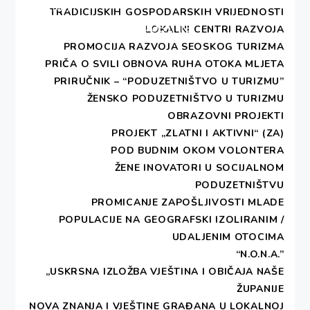
Next
TRADICIJSKIH GOSPODARSKIH VRIJEDNOSTI
Osnivačka skupština
Next
LOKALNI CENTRI RAZVOJA
post:
PROMOCIJA RAZVOJA SEOSKOG TURIZMA
PRIČA O SVILI
OBNOVA RUHA OTOKA MLJETA
PRIRUČNIK – “PODUZETNIŠTVO U TURIZMU”
ŽENSKO PODUZETNIŠTVO U TURIZMU
OBRAZOVNI PROJEKTI
PROJEKT „ZLATNI I AKTIVNI“ (ZA)
POD BUDNIM OKOM VOLONTERA
ŽENE INOVATORI U SOCIJALNOM
PODUZETNIŠTVU
PROMICANJE ZAPOŠLJIVOSTI MLADE
POPULACIJE NA GEOGRAFSKI IZOLIRANIM /
UDALJENIM OTOCIMA
“N.O.N.A.”
„USKRSNA IZLOŽBA VJEŠTINA I OBIČAJA NAŠE
ŽUPANIJE
NOVA ZNANJA I VJEŠTINE GRAĐANA U LOKALNOJ