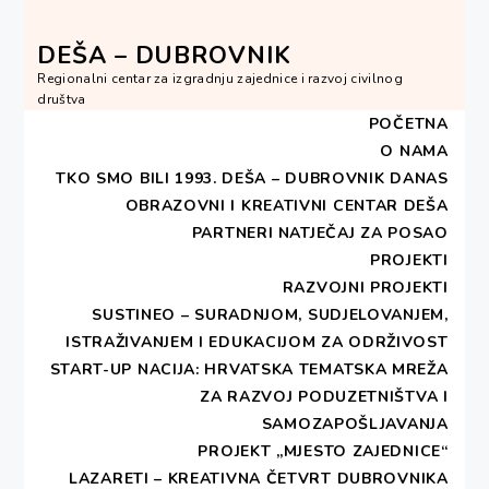
Skip
to
DEŠA – DUBROVNIK
content
Regionalni centar za izgradnju zajednice i razvoj civilnog
društva
POČETNA
O NAMA
TKO SMO BILI 1993.
DEŠA – DUBROVNIK DANAS
OBRAZOVNI I KREATIVNI CENTAR DEŠA
HOME
2014
STUDENI
17
PARTNERI
NATJEČAJ ZA POSAO
REZULTATI ISTRAŽIVANJA O ZAPOŠLJIVOSTI MLADIH
NA DALMATINSKIM OTOCIMA
PROJEKTI
RAZVOJNI PROJEKTI
SUSTINEO – SURADNJOM, SUDJELOVANJEM,
Rezultati istraživanja o
ISTRAŽIVANJEM I EDUKACIJOM ZA ODRŽIVOST
zapošljivosti mladih na
START-UP NACIJA: HRVATSKA TEMATSKA MREŽA
ZA RAZVOJ PODUZETNIŠTVA I
dalmatinskim otocima
SAMOZAPOŠLJAVANJA
PROJEKT „MJESTO ZAJEDNICE“
LAZARETI – KREATIVNA ČETVRT DUBROVNIKA
PUBLISHED ON
17. STUDENOGA 2014
BY