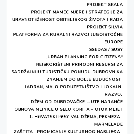
PROJEKT SKALA
DESA - DUBROVNIK
PROJEKT MAMEC MJERE I STRATEGIJE ZA
URAVNOTEŽENOST OBITELJSKOG ŽIVOTA I RADA
PROJEKT SILVIA
Print 🖨
PDF 📄
PLATFORMA ZA RURALNI RAZVOJ JUGOISTOČNE
IZVJESTAJ_anketa_zaposljivost_Barada-Vakanjac
EUROPE
SSEDAS / SUSY
Rezultati istraživanja o zapošljivosti mladih na
„URBAN PLANNING FOR CITIZENS“
dalmatinskim otocima
NEISKORIŠTENI PRIRODNI RESURSI ZA
SADRŽAJNIJU TURISTIČKU PONUDU DUBROVNIKA
NOVOSTI
ZNANJEM DO BOLJE BUDUĆNOSTI
JADRAN, MALO PODUZETNIŠTVO I LOKALNI
Navigacija
RAZVOJ
Previous
objava
DŽEM OD DUBROVAČKE LJUTE NARANČE
Okrugli stol povodom EU
Previous
OBNOVA MLINICE U SELU KORITA – OTOK MLJET
post:
projekta u Splitu
1. HRVATSKI FESTIVAL DŽEMA, PEKMEZA I
MARMELADE
ZAŠTITA I PROMICANJE KULTURNOG NASLJEĐA I