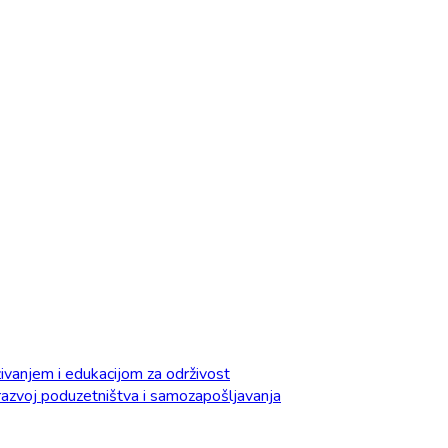
vanjem i edukacijom za održivost
razvoj poduzetništva i samozapošljavanja