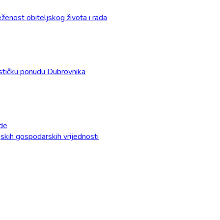
enost obiteljskog života i rada
urističku ponudu Dubrovnika
ade
ijskih gospodarskih vrijednosti