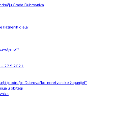
odručju Grada Dubrovnika
e kaznenih djela”
dozvoljeno“?
a – 22.9.2021.
obitelji (područje Dubrovačko-neretvanske županije)“
ilja u obitelji
ovnika