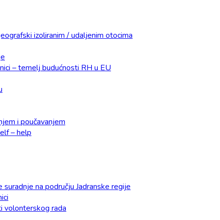
eografski izoliranim / udaljenim otocima
je
dnici – temelj budućnosti RH u EU
u
čenjem i poučavanjem
lf – help
e suradnje na području Jadranske regije
ici
ti volonterskog rada