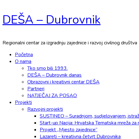
Skip
DEŠA – Dubrovnik
to
content
Regionalni centar za izgradnju zajednice i razvoj civilnog društva
Primary
Početna
Menu
O nama
Tko smo bili 1993.
DEŠA – Dubrovnik danas
Obrazovni i kreativni centar DEŠA
Partneri
NATJEČAJ ZA POSAO
Projekti
Razvojni projekti
SUSTINEO – Suradnjom, sudjelovanjem, istraži
Start-up Nacija: Hrvatska Tematska mreža za 
Projekt „Mjesto zajednice“
Lazareti – kreativna četvrt Dubrovnika