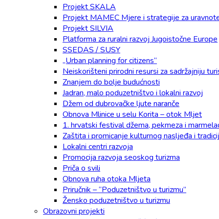
Projekt SKALA
Projekt MAMEC Mjere i strategije za uravnotež
Projekt SILVIA
Platforma za ruralni razvoj Jugoistočne Europe
SSEDAS / SUSY
„Urban planning for citizens“
Neiskorišteni prirodni resursi za sadržajniju t
Znanjem do bolje budućnosti
Jadran, malo poduzetništvo i lokalni razvoj
Džem od dubrovačke ljute naranče
Obnova Mlinice u selu Korita – otok Mljet
1. hrvatski festival džema, pekmeza i marmel
Zaštita i promicanje kulturnog nasljeđa i tradic
Lokalni centri razvoja
Promocija razvoja seoskog turizma
Priča o svili
Obnova ruha otoka Mljeta
Priručnik – “Poduzetništvo u turizmu”
Žensko poduzetništvo u turizmu
Obrazovni projekti