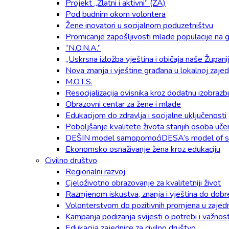
Projekt „Zlatni i aktivni“ (ZA)
Pod budnim okom volontera
Žene inovatori u socijalnom poduzetništvu
Promicanje zapošljivosti mlade populacije na g
“N.O.N.A.”
„Uskrsna izložba vještina i običaja naše Župani
Nova znanja i vještine građana u lokalnoj zaje
M.O.T.S.
Resocijalizacija ovisnika kroz dodatnu izobrazb
Obrazovni centar za žene i mlade
Edukacijom do zdravlja i socijalne uključenosti
Poboljšanje kvalitete života starijih osoba u
DEŠIN model samopomoćiDESA’s model of se
Ekonomsko osnaživanje žena kroz edukaciju
Civilno društvo
Regionalni razvoj
Cjeloživotno obrazovanje za kvalitetniji život
Razmjenom iskustva, znanja i vještina do dobr
Volonterstvom do pozitivnih promjena u zajedn
Kampanja podizanja svijesti o potrebi i važnos
Edukacija zajednice za civilno društvo