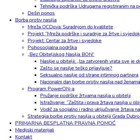
Tehnička podrška Udrugama registriranim na p
Dešin ponos
Borba protiv nasilja
Mreža OCDova: Suradnjom do kvalitete
Projekt “Mreža podrške i suradnje za žrtve i svjedok
Projekt: Centar za žrtve i svjedoke
Psihosocijalna podrška
„Bez Obiteljskog Nasilja BON”
Nasilje u obitelji: „Iza zatvorenih vrata sve je 
Zašto se nasilje teško prijavljuje?
Seksualno nasilje od strane intimnog partnera
Nacionalni dan borbe protiv nasilja nad ženam
Program PowerON-a
Pružanje podrške žrtvama nasilja u obitelji
Istraživanje: “Zaštita i prava žrtava nasilja u 
Vodič za socijalno i radno uključivanje žrtava nas
Strategija borbe protiv nasilja u obitelji Grada Dubr
PRIMARNA BESPLATNA PRAVNA POMOĆ
Medijski materijali
Kontakt