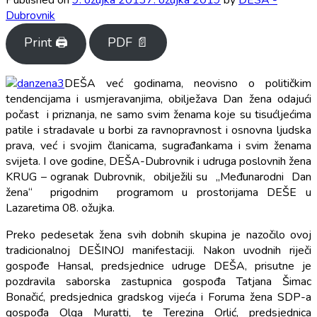
Dubrovnik
Print 🖨
PDF 📄
DEŠA već godinama, neovisno o političkim
tendencijama i usmjeravanjima, obilježava Dan žena odajući
počast i priznanja, ne samo svim ženama koje su tisućljećima
patile i stradavale u borbi za ravnopravnost i osnovna ljudska
prava, već
i svojim članicama, sugrađankama i svim ženama
svijeta. I ove godine, DEŠA-Dubrovnik i udruga poslovnih žena
KRUG – ogranak Dubrovnik, obilježili su „Međunarodni Dan
žena“ prigodnim programom u prostorijama DEŠE u
Lazaretima 08. ožujka.
Preko pedesetak žena svih dobnih skupina je nazočilo ovoj
tradicionalnoj DEŠINOJ manifestaciji. Nakon uvodnih riječi
gospođe Hansal, predsjednice udruge DEŠA, prisutne je
pozdravila saborska zastupnica gospođa Tatjana Šimac
Bonačić, predsjednica gradskog vijeća i Foruma žena SDP-a
gospođa Olga Muratti, te Terezina Orlić, predsjednica