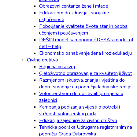
Obrazovni centar za žene i mlade
Edukacijom do zdravlja i socijalne
uključenosti
Poboljšanje kvalitete života starijih osoba
učenjem i poučavanjem
DEŠIN model samopomoćiDESA’s model of
self – help
Ekonomsko osnaživanje žena kroz edukaciju
Civilno društvo
Regionalni razvoj
Cjeloživotno obrazovanje za kvalitetniji život
Razmjenom iskustva, znanja i vještina do
dobre suradnje na području Jadranske regije
Volonterstvom do pozitivnih promjena u
zajednici
Kampanja podizanja svijesti o potrebi i
važnosti volonterskog rada
Edukacija zajednice za civilno društvo
Tehnička podrška Udrugama registriranim na
području Grada Dubrovnika