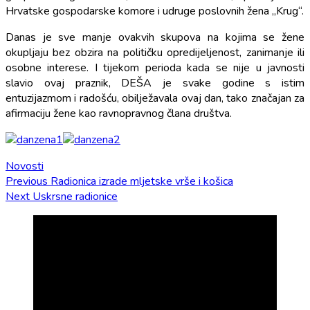
Hrvatske gospodarske komore i udruge poslovnih žena „Krug“.
Danas je sve manje ovakvih skupova na kojima se žene
okupljaju bez obzira na političku opredijeljenost, zanimanje ili
osobne interese. I tijekom perioda kada se nije u javnosti
slavio ovaj praznik, DEŠA je svake godine s istim
entuzijazmom i radošću, obilježavala ovaj dan, tako značajan za
afirmaciju žene kao ravnopravnog člana društva.
Novosti
Navigacija
Previous
Previous
Radionica izrade mljetske vrše i košica
Next
post:
Next
Uskrsne radionice
objava
post: