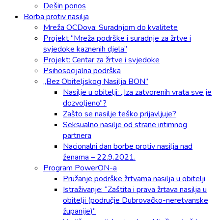
Dešin ponos
Borba protiv nasilja
Mreža OCDova: Suradnjom do kvalitete
Projekt “Mreža podrške i suradnje za žrtve i
svjedoke kaznenih djela”
Projekt: Centar za žrtve i svjedoke
Psihosocijalna podrška
„Bez Obiteljskog Nasilja BON”
Nasilje u obitelji: „Iza zatvorenih vrata sve je
dozvoljeno“?
Zašto se nasilje teško prijavljuje?
Seksualno nasilje od strane intimnog
partnera
Nacionalni dan borbe protiv nasilja nad
ženama – 22.9.2021.
Program PowerON-a
Pružanje podrške žrtvama nasilja u obitelji
Istraživanje: “Zaštita i prava žrtava nasilja u
obitelji (područje Dubrovačko-neretvanske
županije)“