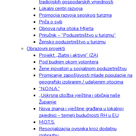
tradicijskih gospodarskih vrijednosti
Lokalni centri razvoja
Promocija razvoja seoskog turizma
Priča o svili
Obnova ruha otoka Mljeta
Priručnik – “Poduzetništvo u turizmu”
Žensko poduzetništvo u turizmu
Obrazovni projekti
Projekt „Zlatni i aktivni“ (ZA)
Pod budnim okom volontera
Žene inovatori u socijalnom poduzetništvu
Promicanje zapošljivosti mlade populacije na
geografski izoliranim / udaljenim otocima
“N.O.N.A.”
„Uskrsna izložba vještina i običaja naše
Županije
Nova znanja i vještine građana u lokalnoj
zajednici – temelj budućnosti RH u EU
M.O.T.S.
Resocijalizacija ovisnika kroz dodatnu
izobrazbu