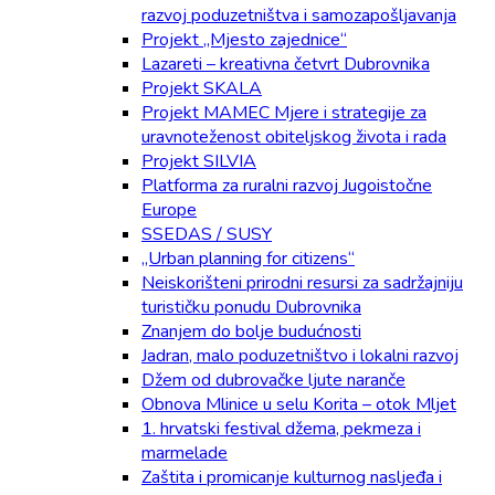
razvoj poduzetništva i samozapošljavanja
Projekt „Mjesto zajednice“
Lazareti – kreativna četvrt Dubrovnika
Projekt SKALA
Projekt MAMEC Mjere i strategije za
uravnoteženost obiteljskog života i rada
Projekt SILVIA
Platforma za ruralni razvoj Jugoistočne
Europe
SSEDAS / SUSY
„Urban planning for citizens“
Neiskorišteni prirodni resursi za sadržajniju
turističku ponudu Dubrovnika
Znanjem do bolje budućnosti
Jadran, malo poduzetništvo i lokalni razvoj
Džem od dubrovačke ljute naranče
Obnova Mlinice u selu Korita – otok Mljet
1. hrvatski festival džema, pekmeza i
marmelade
Zaštita i promicanje kulturnog nasljeđa i