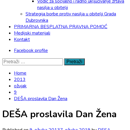
Vodič za socijalno i radno uključivanje žrtava
nasilja u obitelji
Strategija borbe protiv nasilja u obitelji Grada
Dubrovnika
PRIMARNA BESPLATNA PRAVNA POMOĆ
Medijski materijali
Kontakt
Facebook profile
Pretraži:
Home
2013
ožujak
9
DEŠA proslavila Dan Žena
DEŠA proslavila Dan Žena
Published on
9. ožujka 2013
7. ožujka 2019
by
DESA -