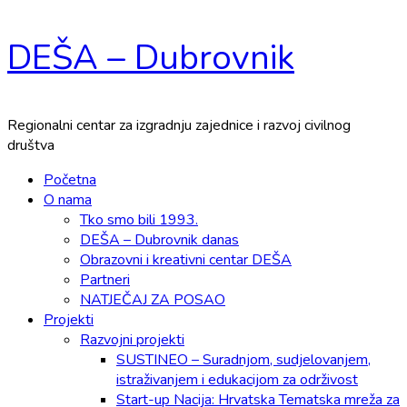
Skip
DEŠA – Dubrovnik
to
content
Regionalni centar za izgradnju zajednice i razvoj civilnog
društva
Primary
Početna
Menu
O nama
Tko smo bili 1993.
DEŠA – Dubrovnik danas
Obrazovni i kreativni centar DEŠA
Partneri
NATJEČAJ ZA POSAO
Projekti
Razvojni projekti
SUSTINEO – Suradnjom, sudjelovanjem,
istraživanjem i edukacijom za održivost
Start-up Nacija: Hrvatska Tematska mreža za