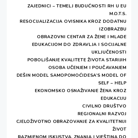
– DEŠINE
Predavanje/prezentacija/
ZAJEDNICI – TEMELJ BUDUĆNOSTI RH U EU
aktivnosti
okrugli stol
M.O.T.S.
u programu STEP
«Mala škola za udruge»
RESOCIJALIZACIJA OVISNIKA KROZ DODATNU
– Korisni
poludnevne radionice u
IZOBRAZBU
materijali
Splitu
OBRAZOVNI CENTAR ZA ŽENE I MLADE
– PROGRAM STEP
Cjelodnevne tematske
EDUKACIJOM DO ZDRAVLJA I SOCIJALNE
radionice u udaljenim
UKLJUČENOSTI
županijama
POBOLJŠANJE KVALITETE ŽIVOTA STARIJIH
OSOBA UČENJEM I POUČAVANJEM
4. Osiguranje vidljivosti i
DEŠIN MODEL SAMOPOMOĆIDESA’S MODEL OF
javnosti rada
SELF – HELP
EKONOMSKO OSNAŽIVANJE ŽENA KROZ
Izrada plana osiguranja
EDUKACIJU
vidljivosti i javnosti rada
CIVILNO DRUŠTVO
Dizajn letka s godišnjim
REGIONALNI RAZVOJ
planom aktivnosti
CJELOŽIVOTNO OBRAZOVANJE ZA KVALITETNIJI
Uspostava i održavanje
ŽIVOT
internetske stranice
RAZMJENOM ISKUSTVA, ZNANJA I VJEŠTINA DO