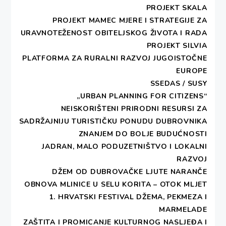
Print 🖨
PDF 📄
PROJEKT SKALA
PROJEKT MAMEC MJERE I STRATEGIJE ZA
URAVNOTEŽENOST OBITELJSKOG ŽIVOTA I RADA
1. Usluge informiranja
PROJEKT SILVIA
PLATFORMA ZA RURALNI RAZVOJ JUGOISTOČNE
Prikupljanje relevantnih
EUROPE
informacija
SSEDAS / SUSY
Diseminacija informacija
„URBAN PLANNING FOR CITIZENS“
putem internetske
NEISKORIŠTENI PRIRODNI RESURSI ZA
stranice
SADRŽAJNIJU TURISTIČKU PONUDU DUBROVNIKA
Diseminacija informacija
ZNANJEM DO BOLJE BUDUĆNOSTI
putem liste e-pošte
JADRAN, MALO PODUZETNIŠTVO I LOKALNI
Informiranje na upit
RAZVOJ
pismenim putem
DŽEM OD DUBROVAČKE LJUTE NARANČE
Informiranje putem
OBNOVA MLINICE U SELU KORITA – OTOK MLJET
telefona
1. HRVATSKI FESTIVAL DŽEMA, PEKMEZA I
MARMELADE
2. Usluge savjetovanja
ZAŠTITA I PROMICANJE KULTURNOG NASLJEĐA I