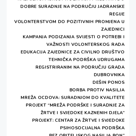
Uspostava i održavanje
DOBRE SURADNJE NA PODRUČJU JADRANSKE
liste e- pošte
REGIJE
Izrada i diseminacija
VOLONTERSTVOM DO POZITIVNIH PROMJENA U
godišnjih rezultata rada
ZAJEDNICI
Kreiranje i objava javnih
KAMPANJA PODIZANJA SVIJESTI O POTREBI I
poziva za aktivnosti
VAŽNOSTI VOLONTERSKOG RADA
izobrazbe
EDUKACIJA ZAJEDNICE ZA CIVILNO DRUŠTVO
TEHNIČKA PODRŠKA UDRUGAMA
REGISTRIRANIM NA PODRUČJU GRADA
DUBROVNIKA
DEŠIN PONOS
Copyright DESA - All rights reserved.
BORBA PROTIV NASILJA
Theme:
Write Blog
by
Thememattic
MREŽA OCDOVA: SURADNJOM DO KVALITETE
PROJEKT “MREŽA PODRŠKE I SURADNJE ZA
ŽRTVE I SVJEDOKE KAZNENIH DJELA”
PROJEKT: CENTAR ZA ŽRTVE I SVJEDOKE
PSIHOSOCIJALNA PODRŠKA
„BEZ OBITELJSKOG NASILJA BON”