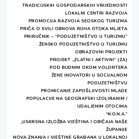
TRADICIJSKIH GOSPODARSKIH VRIJEDNOSTI
pravni savjeti, tehnička priprema
LOKALNI CENTRI RAZVOJA
prijedloga projekata, osnivanje i
PROMOCIJA RAZVOJA SEOSKOG TURIZMA
djelovanje organizacija, financijsko
PRIČA O SVILI
OBNOVA RUHA OTOKA MLJETA
poslovanje, povezivanje s drugim
PRIRUČNIK – “PODUZETNIŠTVO U TURIZMU”
– Općenito o
organizacijama
ŽENSKO PODUZETNIŠTVO U TURIZMU
Regionalnom
OBRAZOVNI PROJEKTI
razvoju
Pružanje savjeta u
PROJEKT „ZLATNI I AKTIVNI“ (ZA)
– Regionalni
osobnom kontaktu ili
POD BUDNIM OKOM VOLONTERA
razvoj od 2013.
putem telefona
ŽENE INOVATORI U SOCIJALNOM
godine
Pružanje savjeta putem
PODUZETNIŠTVU
– Planirane
e-pošte
PROMICANJE ZAPOŠLJIVOSTI MLADE
aktivnosti
POPULACIJE NA GEOGRAFSKI IZOLIRANIM /
programa “Step”
3. Usluge izobrazbe
UDALJENIM OTOCIMA
– Područje
“N.O.N.A.”
djelovanja i
(organizacijski razvoj, javno
„USKRSNA IZLOŽBA VJEŠTINA I OBIČAJA NAŠE
mjesto pružanja
djelovanje, suradnja i umrežavanje)
ŽUPANIJE
usluga
NOVA ZNANJA I VJEŠTINE GRAĐANA U LOKALNOJ