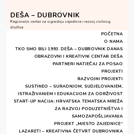
Skip
to
DEŠA – DUBROVNIK
content
Regionalni centar za izgradnju zajednice i razvoj civilnog
društva
POČETNA
O NAMA
TKO SMO BILI 1993.
DEŠA – DUBROVNIK DANAS
OBRAZOVNI I KREATIVNI CENTAR DEŠA
HOME
PROJEKTI
CIVILNO DRUŠTVO
PARTNERI
NATJEČAJ ZA POSAO
REGIONALNI RAZVOJ
PLANIRANE AKTIVNOSTI PROGRAMA „STEP“
PROJEKTI
RAZVOJNI PROJEKTI
SUSTINEO – SURADNJOM, SUDJELOVANJEM,
Planirane aktivnosti
ISTRAŽIVANJEM I EDUKACIJOM ZA ODRŽIVOST
programa „Step“
START-UP NACIJA: HRVATSKA TEMATSKA MREŽA
ZA RAZVOJ PODUZETNIŠTVA I
SAMOZAPOŠLJAVANJA
PROJEKT „MJESTO ZAJEDNICE“
LAZARETI – KREATIVNA ČETVRT DUBROVNIKA