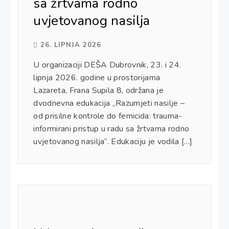
sa žrtvama rodno
uvjetovanog nasilja
Prestanak braka ili zajednice –
prava i obveze
26. LIPNJA 2026
U organizaciji DEŠA Dubrovnik, 23. i 24.
lipnja 2026. godine u prostorijama
Edukacija 23. i 24.06. :
Lazareta, Frana Supila 8, održana je
Razumjeti nasilje – od prisilne
kontrole do femicida: trauma-
dvodnevna edukacija „Razumjeti nasilje –
informirani pristup u ...
od prisilne kontrole do femicida: trauma-
informirani pristup u radu sa žrtvama rodno
uvjetovanog nasilja“. Edukaciju je vodila […]