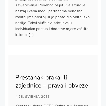
savjetovanja Posebno osjetljive situacije
nastaju kada među partnerima odnosno
roditeljima postoji ili je postojalo obiteljsko
nasilje. Takvi slučajevi zahtijevaju
individualan pristup i dodatne mjere zaštite
kako bi […]
Prestanak braka ili
zajednice – prava i obveze
28. SVIBNJA 2026
Kroz rad udruge DEŠA Dubrovnik često se