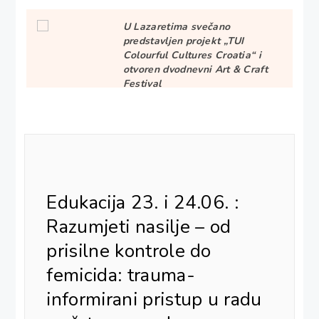
U Lazaretima svečano
predstavljen projekt „TUI
Colourful Cultures Croatia“ i
otvoren dvodnevni Art & Craft
Festival
Održana radionica „Unaprijedite
svoje poslovanje: dizajn &
Canva“
Edukacija 23. i 24.06. :
Prestanak braka ili zajednice –
prava i obveze
Razumjeti nasilje – od
prisilne kontrole do
femicida: trauma-
Prestanak braka ili zajednice –
prava i obveze
informirani pristup u radu