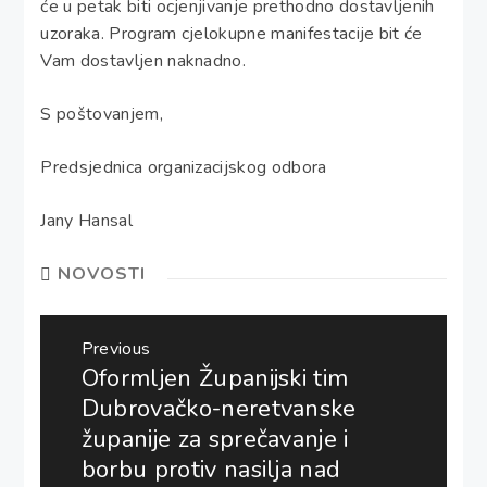
će u petak biti ocjenjivanje prethodno dostavljenih
uzoraka. Program cjelokupne manifestacije bit će
Vam dostavljen naknadno.
S poštovanjem,
Predsjednica organizacijskog odbora
Jany Hansal
NOVOSTI
Navigacija
Previous
objava
Oformljen Županijski tim
Previous
post:
Dubrovačko-neretvanske
županije za sprečavanje i
borbu protiv nasilja nad