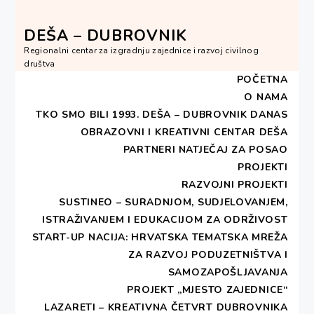
Skip
to
DEŠA – DUBROVNIK
content
Regionalni centar za izgradnju zajednice i razvoj civilnog
društva
POČETNA
O NAMA
TKO SMO BILI 1993.
DEŠA – DUBROVNIK DANAS
OBRAZOVNI I KREATIVNI CENTAR DEŠA
HOME
2019
SRPANJ
8
PARTNERI
NATJEČAJ ZA POSAO
12. HRVATSKI FESTIVAL PEKMEZA, DŽEMA I
MARMELADE U DUBROVNIKU
PROJEKTI
RAZVOJNI PROJEKTI
SUSTINEO – SURADNJOM, SUDJELOVANJEM,
12. Hrvatski festival
ISTRAŽIVANJEM I EDUKACIJOM ZA ODRŽIVOST
pekmeza, džema i
START-UP NACIJA: HRVATSKA TEMATSKA MREŽA
ZA RAZVOJ PODUZETNIŠTVA I
marmelade u Dubrovniku
SAMOZAPOŠLJAVANJA
PROJEKT „MJESTO ZAJEDNICE“
LAZARETI – KREATIVNA ČETVRT DUBROVNIKA
PUBLISHED ON
8. SRPNJA 2019
BY
DESA -