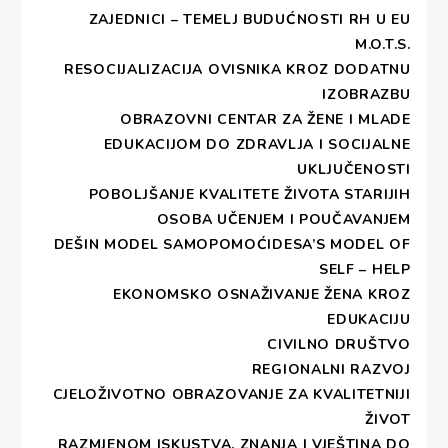
proizvoda
dostavite (po dvije teglice od
ZAJEDNICI – TEMELJ BUDUĆNOSTI RH U EU
svakog uzorka – s pripadajućom deklaracijom)
M.O.T.S.
do 10. rujna 2019. na adresu:
RESOCIJALIZACIJA OVISNIKA KROZ DODATNU
IZOBRAZBU
DEŠA – DUBROVNIK
OBRAZOVNI CENTAR ZA ŽENE I MLADE
Frana Supila 8
EDUKACIJOM DO ZDRAVLJA I SOCIJALNE
20000 Dubrovnik
UKLJUČENOSTI
POBOLJŠANJE KVALITETE ŽIVOTA STARIJIH
Ukoliko ste zainteresirani za sudjelovanje
OSOBA UČENJEM I POUČAVANJEM
molimo da se prijavite putem priložene
DEŠIN MODEL SAMOPOMOĆIDESA’S MODEL OF
PRIJAVNICE
te istu dostavite na e-mail:
SELF – HELP
info@desa-dubrovnik.hr najkasnije do 30.
EKONOMSKO OSNAŽIVANJE ŽENA KROZ
kolovoza 2019.
EDUKACIJU
CIVILNO DRUŠTVO
Kotizacija za sudjelovanje na Festivalu iznosi
REGIONALNI RAZVOJ
500,00 kn.
Kotizacija obuhvaća troškove prijevoza
CJELOŽIVOTNO OBRAZOVANJE ZA KVALITETNIJI
karićem, stol, ocjenjivanje proizvoda, skladišni
ŽIVOT
prostor te večeru za 1 osobu (dodatna osoba plaća
RAZMJENOM ISKUSTVA, ZNANJA I VJEŠTINA DO