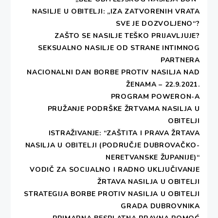
sufinanciranja kotizacije od strane HGK bit će
NASILJE U OBITELJI: „IZA ZATVORENIH VRATA
poznata nakon što se prikupe i obrade prijave
SVE JE DOZVOLJENO“?
zainteresiranih tvrtki, a maksimalno 50% iznosa
ZAŠTO SE NASILJE TEŠKO PRIJAVLJUJE?
kotizacije. Prednost u rezervaciji, do popune
SEKSUALNO NASILJE OD STRANE INTIMNOG
izložbenog prostora, imaju izlagači po dospijeću
PARTNERA
prijave. Ukoliko su prijavljeni izlagači nečlanice HGK
NACIONALNI DAN BORBE PROTIV NASILJA NAD
(OPG, obrti i udruge/zadruge) kako bi sudjelovali
ŽENAMA – 22.9.2021.
putem HGK na Festivalu moraju postati
PROGRAM POWERON-A
dobrovoljne članice (link za dobrovoljno članstvo u
PRUŽANJE PODRŠKE ŽRTVAMA NASILJA U
HGK:
http://www.hgk.hr/dragovoljno-clanstvo-u-
OBITELJI
hgk
).
ISTRAŽIVANJE: “ZAŠTITA I PRAVA ŽRTAVA
NASILJA U OBITELJI (PODRUČJE DUBROVAČKO-
Moguće je sufinanciranje izlaganja od strane
NERETVANSKE ŽUPANIJE)“
HGK za sve članice HGK
, u tom slučaju možete
VODIČ ZA SOCIJALNO I RADNO UKLJUČIVANJE
se prijaviti putem
online
prijave.
ŽRTAVA NASILJA U OBITELJI
STRATEGIJA BORBE PROTIV NASILJA U OBITELJI
Visina sufinanciranja izlaganja od strane HGK bit će
GRADA DUBROVNIKA
poznata nakon što se prikupe i obrade prijave