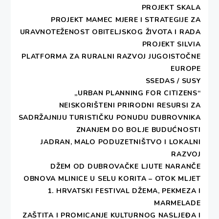
PROJEKT SKALA
DUBROVNIK
PROJEKT MAMEC MJERE I STRATEGIJE ZA
URAVNOTEŽENOST OBITELJSKOG ŽIVOTA I RADA
PROJEKT SILVIA
PLATFORMA ZA RURALNI RAZVOJ JUGOISTOČNE
Print 🖨
PDF 📄
EUROPE
Poštovani,
SSEDAS / SUSY
„URBAN PLANNING FOR CITIZENS“
s velikim zadovoljstvom Vas obavještavamo da će
NEISKORIŠTENI PRIRODNI RESURSI ZA
se
od 27. do 29. rujna 2019. održati 12.
SADRŽAJNIJU TURISTIČKU PONUDU DUBROVNIKA
Hrvatski festival pekmeza, džema i
ZNANJEM DO BOLJE BUDUĆNOSTI
marmelade u Dubrovniku,
koji organiziraju udruga
JADRAN, MALO PODUZETNIŠTVO I LOKALNI
DEŠA – Dubrovnik i Deša Pro d.o.o. u suradnji s
RAZVOJ
Hrvatskom gospodarskom komorom – županijskom
DŽEM OD DUBROVAČKE LJUTE NARANČE
komorom Dubrovnik. Cilj Festivala je promovirati i
OBNOVA MLINICE U SELU KORITA – OTOK MLJET
profilirati hrvatski autohtoni gastro proizvod.
1. HRVATSKI FESTIVAL DŽEMA, PEKMEZA I
Manifestacija će se, sada već tradicionalno, održati
MARMELADE
na Stradunu, ispred crkve sv. Vlaha gdje će izlagači
ZAŠTITA I PROMICANJE KULTURNOG NASLJEĐA I