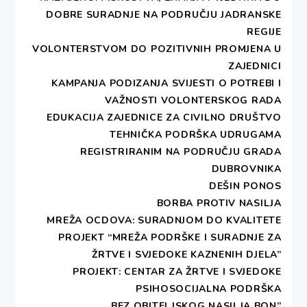
večeru u iznosu od 150,00 kn).
DOBRE SURADNJE NA PODRUČJU JADRANSKE
REGIJE
Podaci za uplatu:
VOLONTERSTVOM DO POZITIVNIH PROMJENA U
ZAJEDNICI
Primatelj: Deša Pro d.o.o., Frana Supila 8, 20 000
KAMPANJA PODIZANJA SVIJESTI O POTREBI I
Dubrovnik, OIB: 59285128996
VAŽNOSTI VOLONTERSKOG RADA
EDUKACIJA ZAJEDNICE ZA CIVILNO DRUŠTVO
Opis plaćanja: Kotizacija za sudjelovanje na 12
TEHNIČKA PODRŠKA UDRUGAMA
Festivalu
REGISTRIRANIM NA PODRUČJU GRADA
Iznos: 500,00 kn
DUBROVNIKA
IBAN: HR9824070001100382294
DEŠIN PONOS
BORBA PROTIV NASILJA
Napomena!
MREŽA OCDOVA: SURADNJOM DO KVALITETE
PROJEKT “MREŽA PODRŠKE I SURADNJE ZA
Moguće je sufinanciranje izlaganja od strane
ŽRTVE I SVJEDOKE KAZNENIH DJELA”
HGK za sve članove HGK
, u tom slučaju
PROJEKT: CENTAR ZA ŽRTVE I SVJEDOKE
popunjene i ovjerene ankete/prijavnice potrebno je
PSIHOSOCIJALNA PODRŠKA
zatražiti u vašoj područnoj HGK. Visina
„BEZ OBITELJSKOG NASILJA BON”