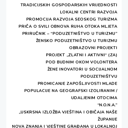
iz svih krajeva Hrvatske predstaviti svoje proizvode
TRADICIJSKIH GOSPODARSKIH VRIJEDNOSTI
posjetiteljima i ugostiteljima Dubrovnika.
LOKALNI CENTRI RAZVOJA
PROMOCIJA RAZVOJA SEOSKOG TURIZMA
Koristimo ovu prigodu
pozvati Vas da svojim
PRIČA O SVILI
OBNOVA RUHA OTOKA MLJETA
sudjelovanjem na Festivalu uveličate ovaj
PRIRUČNIK – “PODUZETNIŠTVO U TURIZMU”
događaj.
Festivalom želimo promovirati ne samo
ŽENSKO PODUZETNIŠTVO U TURIZMU
male proizvođače već i bogatstvo i raznolikost
OBRAZOVNI PROJEKTI
kulturne baštine različitih krajeva naše zemljestoga
PROJEKT „ZLATNI I AKTIVNI“ (ZA)
bismo željeli napomenuti da je
sudjelovanje u
POD BUDNIM OKOM VOLONTERA
narodnim nošnjama kraja iz kojeg dolazite
ŽENE INOVATORI U SOCIJALNOM
obvezno
. Također, molimo Vas da donesete
PODUZETNIŠTVU
stolnjake s narodnim vezom za aranžiranje Vašeg
PROMICANJE ZAPOŠLJIVOSTI MLADE
stola.
POPULACIJE NA GEOGRAFSKI IZOLIRANIM /
UDALJENIM OTOCIMA
U sklopu manifestacije organiziramo i
“N.O.N.A.”
ocjenjivanje proizvoda u četiri kategorije (za
„USKRSNA IZLOŽBA VJEŠTINA I OBIČAJA NAŠE
najbolji pekmez, marmeladu, džem i extra
ŽUPANIJE
džem) te Vas molimo da uzorke
Vaših
NOVA ZNANJA I VJEŠTINE GRAĐANA U LOKALNOJ