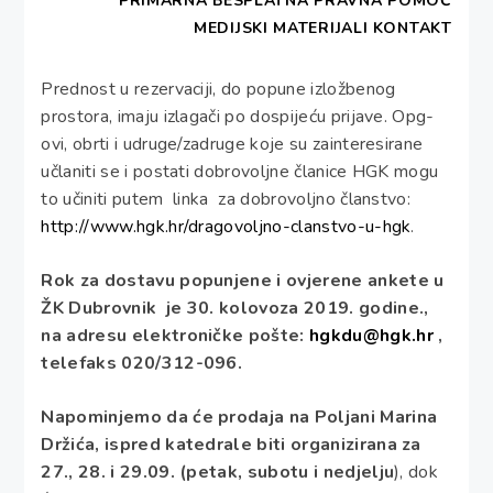
PRIMARNA BESPLATNA PRAVNA POMOĆ
zainteresiranih članica. Financirat će se maksimalno
MEDIJSKI MATERIJALI
KONTAKT
u visini do 50 %.
Prednost u rezervaciji, do popune izložbenog
prostora, imaju izlagači po dospijeću prijave. Opg-
ovi, obrti i udruge/zadruge koje su zainteresirane
učlaniti se i postati dobrovoljne članice HGK mogu
to učiniti putem linka za dobrovoljno članstvo:
http://www.hgk.hr/dragovoljno-clanstvo-u-hgk
.
Rok za dostavu popunjene i ovjerene ankete u
ŽK Dubrovnik je 30. kolovoza 2019. godine.,
na adresu elektroničke pošte:
hgkdu@hgk.hr
,
telefaks 020/312-096.
Napominjemo da će prodaja na Poljani Marina
Držića, ispred katedrale biti organizirana za
27., 28. i 29.09. (petak, subotu i nedjelju
), dok