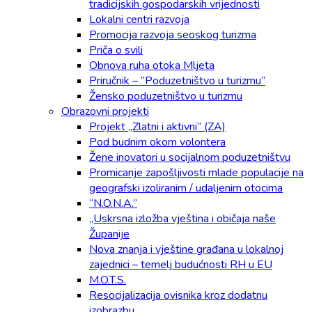
tradicijskih gospodarskih vrijednosti
Lokalni centri razvoja
Promocija razvoja seoskog turizma
Priča o svili
Obnova ruha otoka Mljeta
Priručnik – “Poduzetništvo u turizmu”
Žensko poduzetništvo u turizmu
Obrazovni projekti
Projekt „Zlatni i aktivni“ (ZA)
Pod budnim okom volontera
Žene inovatori u socijalnom poduzetništvu
Promicanje zapošljivosti mlade populacije na
geografski izoliranim / udaljenim otocima
“N.O.N.A.”
„Uskrsna izložba vještina i običaja naše
Županije
Nova znanja i vještine građana u lokalnoj
zajednici – temelj budućnosti RH u EU
M.O.T.S.
Resocijalizacija ovisnika kroz dodatnu
izobrazbu