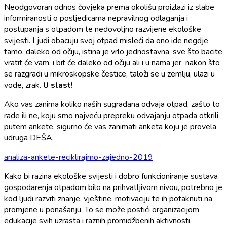
Neodgovoran odnos čovjeka prema okolišu proizlazi iz slabe
informiranosti o posljedicama nepravilnog odlaganja i
postupanja s otpadom te nedovoljno razvijene ekološke
svijesti. Ljudi obacuju svoj otpad misleći da ono ide negdje
tamo, daleko od očiju, istina je vrlo jednostavna, sve što bacite
vratit će vam, i bit će daleko od očiju ali i u nama jer nakon što
se razgradi u mikroskopske čestice, taloži se u zemlju, ulazi u
vode, zrak.
U slast!
Ako vas zanima koliko naših sugrađana odvaja otpad, zašto to
rade ili ne, koju smo najveću prepreku odvajanju otpada otkrili
putem ankete, sigurno će vas zanimati anketa koju je provela
udruga DEŠA.
analiza-ankete-reciklirajmo-zajedno-2019
Kako bi razina ekološke svijesti i dobro funkcioniranje sustava
gospodarenja otpadom bilo na prihvatljivom nivou, potrebno je
kod ljudi razviti znanje, vještine, motivaciju te ih potaknuti na
promjene u ponašanju. To se može postići organizacijom
edukacije svih uzrasta i raznih promidžbenih aktivnosti