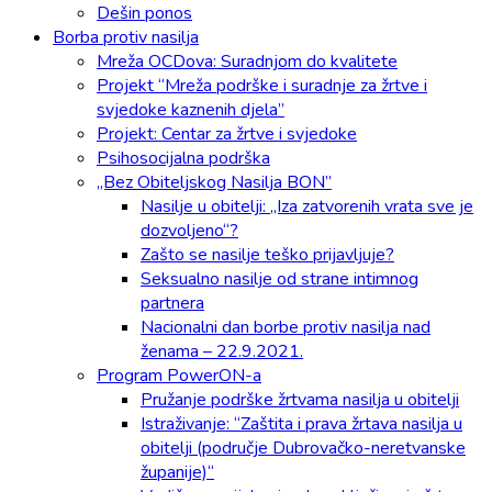
Dešin ponos
Borba protiv nasilja
Mreža OCDova: Suradnjom do kvalitete
Projekt “Mreža podrške i suradnje za žrtve i
svjedoke kaznenih djela”
Projekt: Centar za žrtve i svjedoke
Psihosocijalna podrška
„Bez Obiteljskog Nasilja BON”
Nasilje u obitelji: „Iza zatvorenih vrata sve je
dozvoljeno“?
Zašto se nasilje teško prijavljuje?
Seksualno nasilje od strane intimnog
partnera
Nacionalni dan borbe protiv nasilja nad
ženama – 22.9.2021.
Program PowerON-a
Pružanje podrške žrtvama nasilja u obitelji
Istraživanje: “Zaštita i prava žrtava nasilja u
obitelji (područje Dubrovačko-neretvanske
županije)“