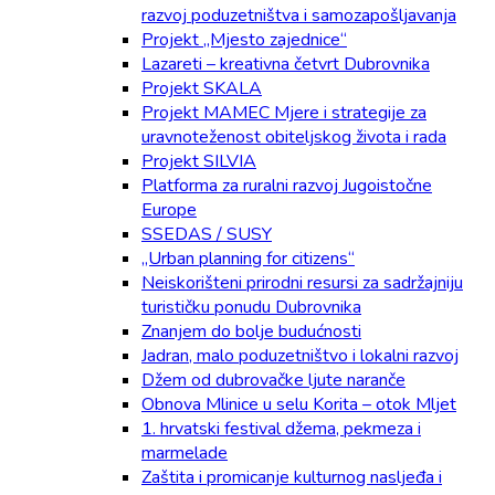
razvoj poduzetništva i samozapošljavanja
Projekt „Mjesto zajednice“
Lazareti – kreativna četvrt Dubrovnika
Projekt SKALA
Projekt MAMEC Mjere i strategije za
uravnoteženost obiteljskog života i rada
Projekt SILVIA
Platforma za ruralni razvoj Jugoistočne
Europe
SSEDAS / SUSY
„Urban planning for citizens“
Neiskorišteni prirodni resursi za sadržajniju
turističku ponudu Dubrovnika
Znanjem do bolje budućnosti
Jadran, malo poduzetništvo i lokalni razvoj
Džem od dubrovačke ljute naranče
Obnova Mlinice u selu Korita – otok Mljet
1. hrvatski festival džema, pekmeza i
marmelade
Zaštita i promicanje kulturnog nasljeđa i