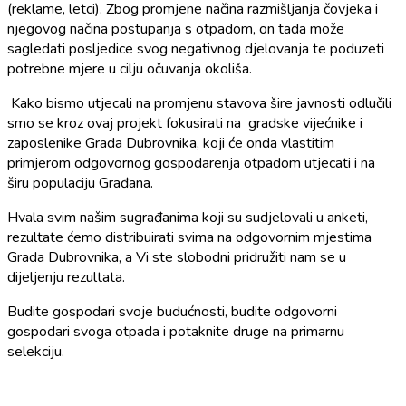
(reklame, letci). Zbog promjene načina razmišljanja čovjeka i
njegovog načina postupanja s otpadom, on tada može
sagledati posljedice svog negativnog djelovanja te poduzeti
potrebne mjere u cilju očuvanja okoliša.
Kako bismo utjecali na promjenu stavova šire javnosti odlučili
smo se kroz ovaj projekt fokusirati na gradske vijećnike i
zaposlenike Grada Dubrovnika, koji će onda vlastitim
primjerom odgovornog gospodarenja otpadom utjecati i na
širu populaciju Građana.
Hvala svim našim sugrađanima koji su sudjelovali u anketi,
rezultate ćemo distribuirati svima na odgovornim mjestima
Grada Dubrovnika, a Vi ste slobodni pridružiti nam se u
dijeljenju rezultata.
Budite gospodari svoje budućnosti, budite odgovorni
gospodari svoga otpada i potaknite druge na primarnu
selekciju.