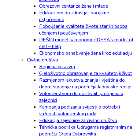
Obrazovni centar za žene i mlade
Edukacijom do zdravlja i socijalne
uključenosti
Poboljšanje kvalitete života starijih osoba
učenjem i poučavanjem
DEŠIN model samopomoćiDESA’s model of
self – help
Ekonomsko osnaživanje žena kroz edukaciju
Civilno društvo
Regionalni razvoj
Cjeloživotno obrazovanje za kvalitetniji život
Razmjenom iskustva, znanja i vještina do
dobre suradnje na području Jadranske regije
Volonterstvom do pozitivnih promjena u
zajednici
Kampanja podizanja svijesti o potrebi i
važnosti volonterskog rada
Edukacija zajednice za civilno društvo
Tehnička podrška Udrugama registriranim na
području Grada Dubrovnika