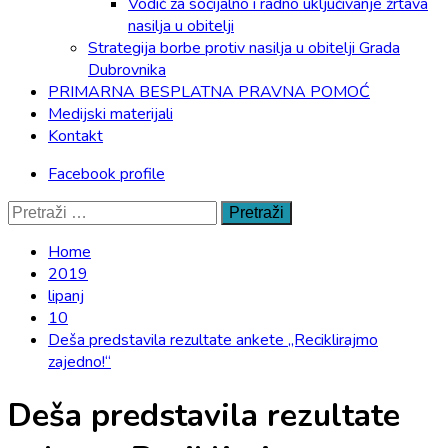
Vodič za socijalno i radno uključivanje žrtava
nasilja u obitelji
Strategija borbe protiv nasilja u obitelji Grada
Dubrovnika
PRIMARNA BESPLATNA PRAVNA POMOĆ
Medijski materijali
Kontakt
Facebook profile
Pretraži:
Home
2019
lipanj
10
Deša predstavila rezultate ankete „Reciklirajmo
zajedno!“
Deša predstavila rezultate