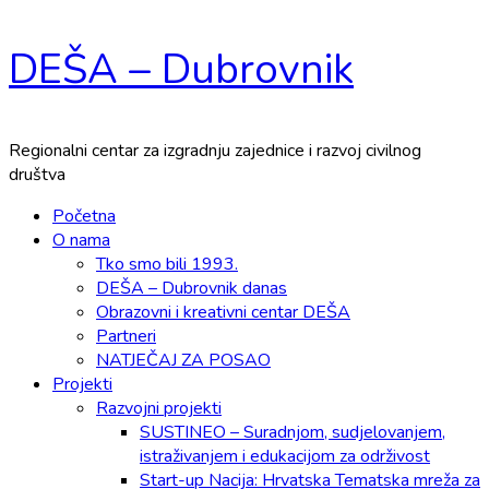
Skip
DEŠA – Dubrovnik
to
content
Regionalni centar za izgradnju zajednice i razvoj civilnog
društva
Primary
Početna
Menu
O nama
Tko smo bili 1993.
DEŠA – Dubrovnik danas
Obrazovni i kreativni centar DEŠA
Partneri
NATJEČAJ ZA POSAO
Projekti
Razvojni projekti
SUSTINEO – Suradnjom, sudjelovanjem,
istraživanjem i edukacijom za održivost
Start-up Nacija: Hrvatska Tematska mreža za